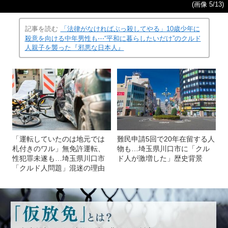
(画像 5/13)
記事を読む
「法律がなければぶっ殺してやる」10歳少年に
殺意を向ける中年男性も⋯“平和に暮らしたいだけ”のクルド
人親子を襲った『邪悪な日本人』
「運転していたのは地元では
難民申請5回で20年在留する人
札付きのワル」無免許運転、
物も…埼玉県川口市に「クル
性犯罪未遂も…埼玉県川口市
ド人が激増した」歴史背景
「クルド人問題」混迷の理由