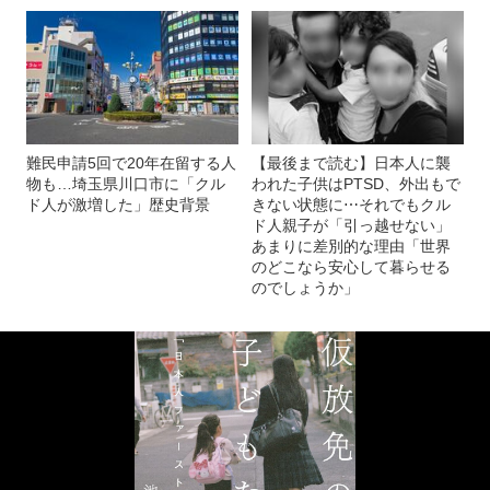
難民申請5回で20年在留する人
【最後まで読む】日本人に襲
物も…埼玉県川口市に「クル
われた子供はPTSD、外出もで
ド人が激増した」歴史背景
きない状態に⋯それでもクル
ド人親子が「引っ越せない」
あまりに差別的な理由「世界
のどこなら安心して暮らせる
のでしょうか」