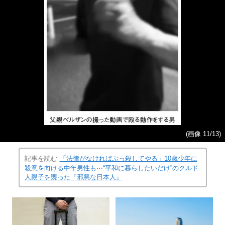
(画像 11/13)
記事を読む
「法律がなければぶっ殺してやる」10歳少年に
殺意を向ける中年男性も⋯“平和に暮らしたいだけ”のクルド
人親子を襲った『邪悪な日本人』