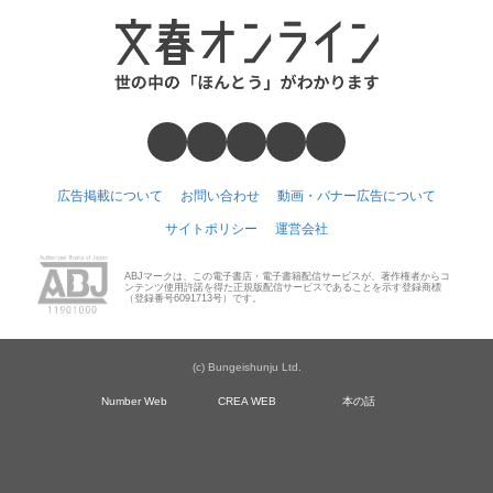
広告掲載について
お問い合わせ
動画・バナー広告について
サイトポリシー
運営会社
ABJマークは、この電子書店・電子書籍配信サービスが、著作権者からコ
ンテンツ使用許諾を得た正規版配信サービスであることを示す登録商標
（登録番号6091713号）です。
(c) Bungeishunju Ltd.
Number Web
CREA WEB
本の話