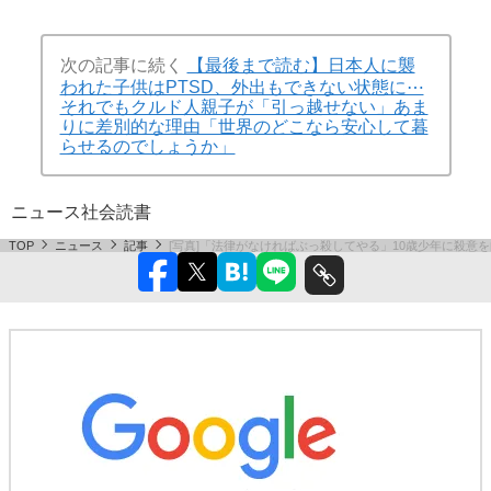
次の記事に続く
【最後まで読む】日本人に襲
われた子供はPTSD、外出もできない状態に⋯
それでもクルド人親子が「引っ越せない」あま
りに差別的な理由「世界のどこなら安心して暮
らせるのでしょうか」
ニュース
社会
読書
TOP
ニュース
記事
[写真]「法律がなければぶっ殺してやる」10歳少年に殺意