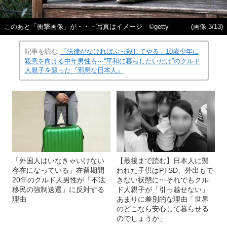
このあと「衝撃画像」が・・・写真はイメージ ©getty
(画像 3/13)
記事を読む
「法律がなければぶっ殺してやる」10歳少年に
殺意を向ける中年男性も⋯“平和に暮らしたいだけ”のクルド
人親子を襲った『邪悪な日本人』
「外国人はいなきゃいけない
【最後まで読む】日本人に襲
存在になっている」在留期間
われた子供はPTSD、外出もで
20年のクルド人男性が「不法
きない状態に⋯それでもクル
移民の強制送還」に反対する
ド人親子が「引っ越せない」
理由
あまりに差別的な理由「世界
のどこなら安心して暮らせる
のでしょうか」