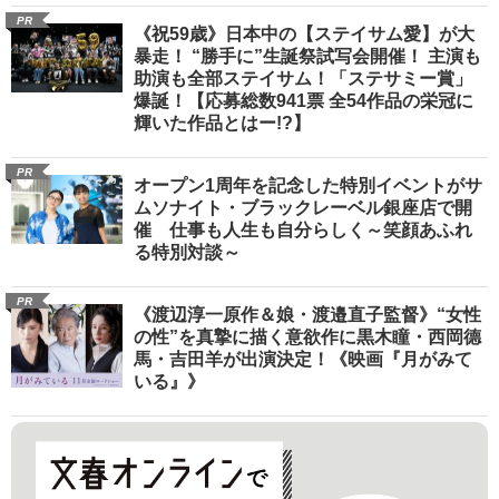
PR
《祝59歳》日本中の【ステイサム愛】が大
暴走！ “勝手に”生誕祭試写会開催！ 主演も
助演も全部ステイサム！「ステサミー賞」
爆誕！【応募総数941票 全54作品の栄冠に
輝いた作品とはー!?】
PR
オープン1周年を記念した特別イベントがサ
ムソナイト・ブラックレーベル銀座店で開
催 仕事も人生も自分らしく～笑顔あふれ
る特別対談～
PR
《渡辺淳一原作＆娘・渡邉直子監督》“女性
の性”を真摯に描く意欲作に黒木瞳・西岡德
馬・吉田羊が出演決定！《映画『月がみて
いる』》