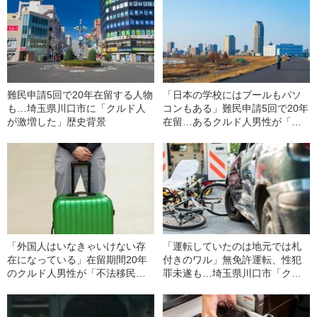
難民申請5回で20年在留する人物
「日本の学校にはプールもパソ
も…埼玉県川口市に「クルド人
コンもある」難民申請5回で20年
が激増した」歴史背景
在留…あるクルド人男性が「日
本での暮らし」をあきらめない
理由
「外国人はいなきゃいけない存
「運転していたのは地元では札
在になっている」在留期間20年
付きのワル」無免許運転、性犯
のクルド人男性が「不法移民の
罪未遂も…埼玉県川口市「クル
強制送還」に反対する理由
ド人問題」混迷の理由