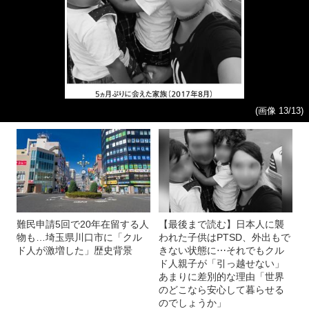
(画像 13/13)
難民申請5回で20年在留する人
【最後まで読む】日本人に襲
物も…埼玉県川口市に「クル
われた子供はPTSD、外出もで
ド人が激増した」歴史背景
きない状態に⋯それでもクル
ド人親子が「引っ越せない」
あまりに差別的な理由「世界
のどこなら安心して暮らせる
のでしょうか」