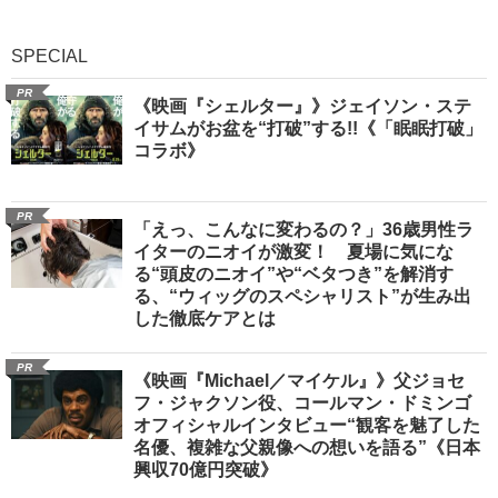
SPECIAL
PR
《映画『シェルター』》ジェイソン・ステ
イサムがお盆を“打破”する!!《「眠眠打破」
コラボ》
PR
「えっ、こんなに変わるの？」36歳男性ラ
イターのニオイが激変！ 夏場に気にな
る“頭皮のニオイ”や“ベタつき”を解消す
る、“ウィッグのスペシャリスト”が生み出
した徹底ケアとは
PR
《映画『Michael／マイケル』》父ジョセ
フ・ジャクソン役、コールマン・ドミンゴ
オフィシャルインタビュー“観客を魅了した
名優、複雑な父親像への想いを語る”《日本
興収70億円突破》