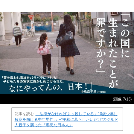
(画像 7/13)
記事を読む
「法律がなければぶっ殺してやる」10歳少年に
殺意を向ける中年男性も⋯“平和に暮らしたいだけ”のクルド
人親子を襲った『邪悪な日本人』