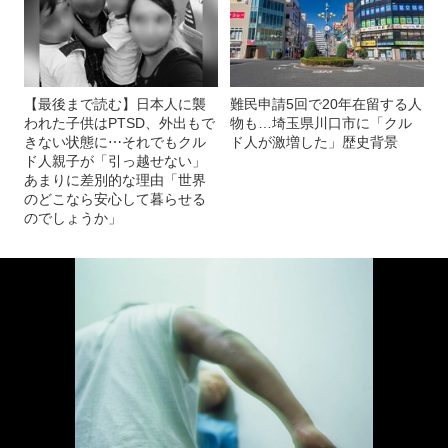
【最後まで読む】日本人に襲
難民申請5回で20年在留する人
われた子供はPTSD、外出もで
物も…埼玉県川口市に「クル
きない状態に⋯それでもクル
ド人が激増した」歴史背景
ド人親子が「引っ越せない」
あまりに差別的な理由「世界
のどこなら安心して暮らせる
のでしょうか」