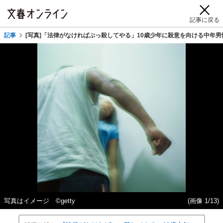
記事に戻る
記事
[写真]「法律がなければぶっ殺してやる」10歳少年に殺意を向ける中年
写真はイメージ ©getty
(画像 1/13)