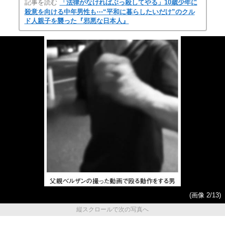
記事を読む
「法律がなければぶっ殺してやる」10歳少年に
殺意を向ける中年男性も⋯“平和に暮らしたいだけ”のクル
ド人親子を襲った『邪悪な日本人』
(画像 2/13)
縦スクロールで次の写真へ