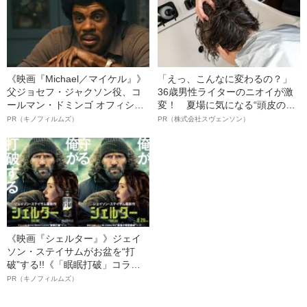
《映画『Michael／マイケル』》
「えっ、こんなに変わるの？」
父ジョセフ・ジャクソン役、コ
36歳男性ライターのニオイが激
ールマン・ドミンゴ オフィシャ
変！ 夏場に気になる“頭皮のニ
ルインタビュー“観客を魅了した
オイ”や“ベタつき”を解消す
PR（キノフィルムズ）
PR（株式会社スヴェンソン）
名優、複雑な父親像への想いを
る、“ウィッグのスペシャリス
語る”《日本興収70億円突破》
ト”が生み出した徹底ケアとは
《映画『シェルター』》ジェイ
ソン・ステイサムがお盆を“打
破”する!!《「眠眠打破」コラ
ボ》
PR（キノフィルムズ）