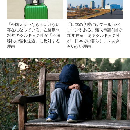
「外国人はいなきゃいけない
「日本の学校にはプールもパ
存在になっている」在留期間
ソコンもある」難民申請5回で
20年のクルド人男性が「不法
20年在留…あるクルド人男性
移民の強制送還」に反対する
が「日本での暮らし」をあき
理由
らめない理由