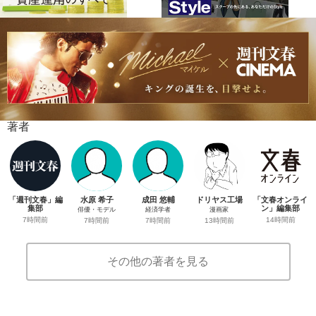
著者
「週刊文春」編
水原 希子
成田 悠輔
ドリヤス工場
「文春オンライ
集部
ン」編集部
俳優・モデル
経済学者
漫画家
7時間前
14時間前
7時間前
7時間前
13時間前
その他の著者を見る