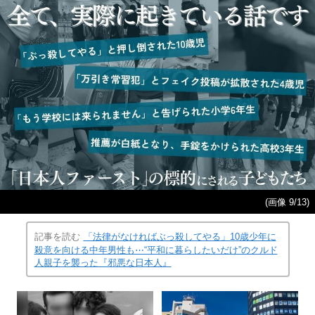
(画像 9/13)
記事を読む
「法律がなければぶっ殺してやる」10歳少年に
殺意を向ける中年男性も⋯“平和に暮らしたいだけ”のクルド
人親子を襲った『邪悪な日本人』