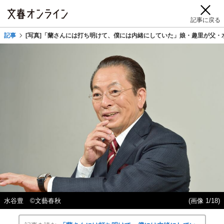
記事に戻る
記事
[写真]「蘭さんには打ち明けて、僕には内緒にしていた」娘・趣里が父・
水谷豊 ©︎文藝春秋
(画像 1/18)