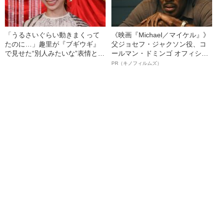
「うるさいぐらい動きまくって
《映画『Michael／マイケル』》
たのに…」趣里が『ブギウギ』
父ジョセフ・ジャクソン役、コ
で見せた“別人みたいな”表情と佇
ールマン・ドミンゴ オフィシャ
まい――青木るえか「テレビ健
ルインタビュー“観客を魅了した
PR（キノフィルムズ）
康診断」
名優、複雑な父親像への想いを
語る”《日本興収70億円突破》