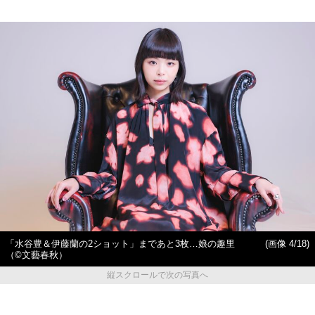
「水谷豊＆伊藤蘭の2ショット」まであと3枚…娘の趣里
(画像 4/18)
（©︎文藝春秋）
縦スクロールで次の写真へ