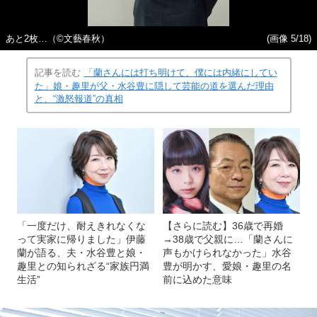
あと2枚…（©︎文藝春秋）
(画像 5/18)
記事を読む
「蘭さんには打ち明けて、僕には内緒にしてい
た」娘・趣里が父・水谷豊に隠して芸能の道を選んだ理由
と、“激怒報道”の真相
「一度だけ、耐えきれなくな
【さらに読む】36歳で再婚
って実家に帰りました」伊藤
→38歳で父親に…「蘭さんに
蘭が語る、夫・水谷豊と娘・
声もかけられなかった」水谷
趣里との知られざる“家族円満
豊が明かす、愛娘・趣里の名
生活”
前に込めた意味