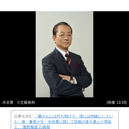
水谷豊 ©︎文藝春秋
(画像 11/18)
記事を読む
「蘭さんには打ち明けて、僕には内緒にしてい
た」娘・趣里が父・水谷豊に隠して芸能の道を選んだ理由
と、“激怒報道”の真相