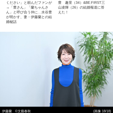
ください」と頼んだファンが
豊 趣里（34）&BE:FIRST三
→「豊さん」「蘭ちゃんさ
山凌輝（26）の結婚報道に答
ん」と呼び合う仲に…水谷豊
えた！
が明かす、妻・伊藤蘭との結
婚秘話
伊藤蘭 ©︎文藝春秋
(画像 18/18)