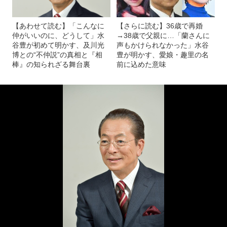
【あわせて読む】「こんなに
【さらに読む】36歳で再婚
仲がいいのに、どうして」水
→38歳で父親に…「蘭さんに
谷豊が初めて明かす、及川光
声もかけられなかった」水谷
博との“不仲説”の真相と『相
豊が明かす、愛娘・趣里の名
棒』の知られざる舞台裏
前に込めた意味