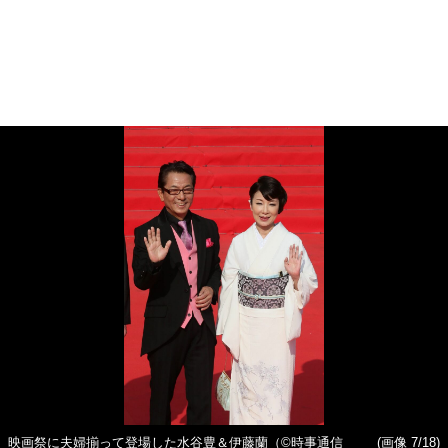
映画祭に夫婦揃って登場した水谷豊＆伊藤蘭（©時事通信
(画像 7/18)