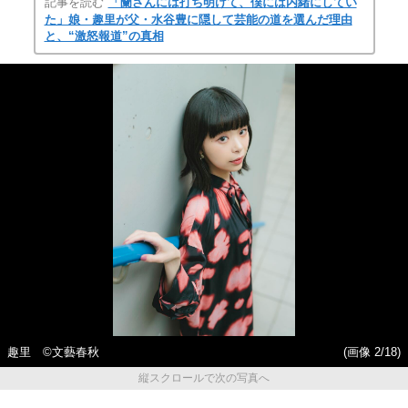
記事を読む
「蘭さんには打ち明けて、僕には内緒にしてい
た」娘・趣里が父・水谷豊に隠して芸能の道を選んだ理由
と、“激怒報道”の真相
趣里 ©︎文藝春秋
(画像 2/18)
縦スクロールで次の写真へ