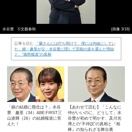
水谷豊 ©︎文藝春秋
(画像 3/18)
記事を読む
「蘭さんには打ち明けて、僕には内緒にしてい
た」娘・趣里が父・水谷豊に隠して芸能の道を選んだ理由
と、“激怒報道”の真相
「娘の結婚に懸念は？」水谷
【あわせて読む】「こんなに
豊 趣里（34）&BE:FIRST三
仲がいいのに、どうして」水
山凌輝（26）の結婚報道に答
谷豊が初めて明かす、及川光
えた！
博との“不仲説”の真相と『相
棒』の知られざる舞台裏