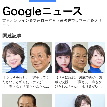
文春オンラインをフォローする
（遷移先で☆マークをクリ
ック）
関連記事
【つづきを読む】「握手してく
【さらに読む】36歳で再婚→38
ださい」と頼んだファンが
歳で父親に…「蘭さんに声もか
→「豊さん」「蘭ちゃんさん」
けられなかった」水谷豊が明か
と呼び合う仲に…水谷豊が明か
す、愛娘・趣里の名前に込めた
す、妻・伊藤蘭との結婚秘話
意味