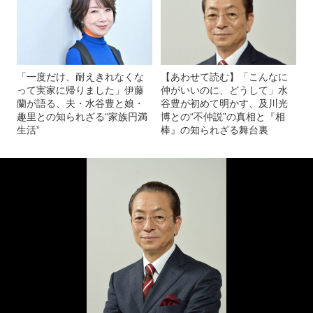
「一度だけ、耐えきれなくな
【あわせて読む】「こんなに
って実家に帰りました」伊藤
仲がいいのに、どうして」水
蘭が語る、夫・水谷豊と娘・
谷豊が初めて明かす、及川光
趣里との知られざる“家族円満
博との“不仲説”の真相と『相
生活”
棒』の知られざる舞台裏