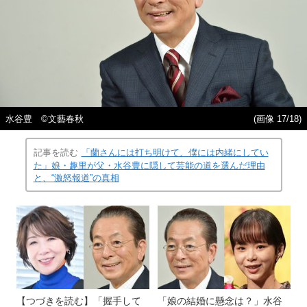
水谷豊 ©︎文藝春秋
(画像 17/18)
記事を読む
「蘭さんには打ち明けて、僕には内緒にしてい
た」娘・趣里が父・水谷豊に隠して芸能の道を選んだ理由
と、“激怒報道”の真相
【つづきを読む】「握手して
「娘の結婚に懸念は？」水谷