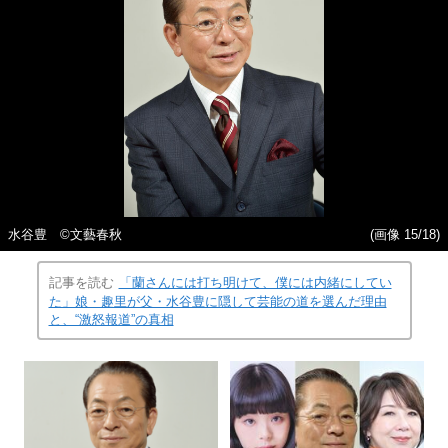
水谷豊 ©︎文藝春秋
(画像 15/18)
記事を読む
「蘭さんには打ち明けて、僕には内緒にしてい
た」娘・趣里が父・水谷豊に隠して芸能の道を選んだ理由
と、“激怒報道”の真相