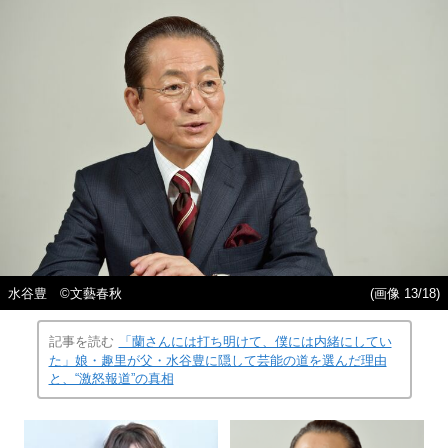
水谷豊 ©︎文藝春秋
(画像 13/18)
記事を読む
「蘭さんには打ち明けて、僕には内緒にしてい
た」娘・趣里が父・水谷豊に隠して芸能の道を選んだ理由
と、“激怒報道”の真相