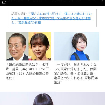
社）
記事を読む
「蘭さんには打ち明けて、僕には内緒にしてい
た」娘・趣里が父・水谷豊に隠して芸能の道を選んだ理由
と、“激怒報道”の真相
「娘の結婚に懸念は？」水谷
「一度だけ、耐えきれなくな
豊 趣里（34）&BE:FIRST三
って実家に帰りました」伊藤
山凌輝（26）の結婚報道に答
蘭が語る、夫・水谷豊と娘・
えた！
趣里との知られざる“家族円満
生活”