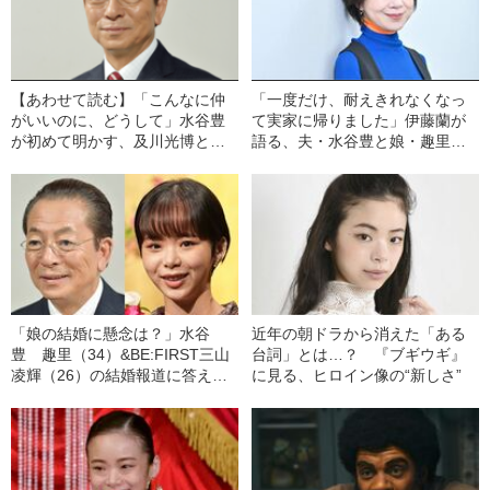
【あわせて読む】「こんなに仲
「一度だけ、耐えきれなくなっ
がいいのに、どうして」水谷豊
て実家に帰りました」伊藤蘭が
が初めて明かす、及川光博と
語る、夫・水谷豊と娘・趣里と
の“不仲説”の真相と『相棒』の知
の知られざる“家族円満生活”
られざる舞台裏
「娘の結婚に懸念は？」水谷
近年の朝ドラから消えた「ある
豊 趣里（34）&BE:FIRST三山
台詞」とは…？ 『ブギウギ』
凌輝（26）の結婚報道に答え
に見る、ヒロイン像の“新しさ”
た！