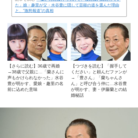
た」娘・趣里が父・水谷豊に隠して芸能の道を選んだ理由
と、“激怒報道”の真相
【さらに読む】36歳で再婚
【つづきを読む】「握手して
→38歳で父親に…「蘭さんに
ください」と頼んだファンが
声もかけられなかった」水谷
→「豊さん」「蘭ちゃんさ
豊が明かす、愛娘・趣里の名
ん」と呼び合う仲に…水谷豊
前に込めた意味
が明かす、妻・伊藤蘭との結
婚秘話