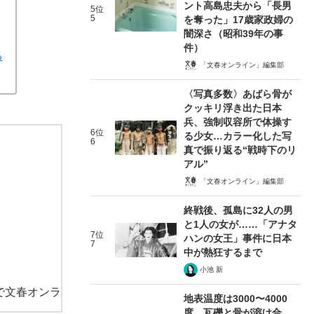
ント高島忠夫から「長男
5位
5
を奪った」17歳家政婦の
闇深さ（昭和39年の事
件）
る
「文春オンライン」編集部
〈写真多数〉あばら骨が
クッキリ浮き出た日本
兵、強制収容所で体操す
6位
る少女…カラー化した写
6
真で振り返る“戦時下のリ
アル”
「文春オンライン」編集部
終戦後、孤島に32人の男
と1人の女が……「アナタ
7位
ハンの女王」事件に日本
7
中が熱狂するまで
小池 新
で文春オンラ
地表温度は3000〜4000
度、瓦礫と骨が溶け合