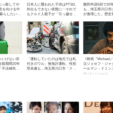
ぶっ殺してや
日本人に襲われた子供はPTSD、
難民申請5回で20
殺意を向ける中
外出もできない状態に⋯それで
も…埼玉県川口市
に暮らしたいだ
もクルド人親子が「引っ越せな
が激増した」歴史
子を襲った『邪
い」残酷な理由「世界のどこな
ら安心して暮らせるのでしょう
か」
ゃいけない存
「運転していたのは地元では札
《映画『Michae
在留期間20年
付きのワル」無免許運転、性犯
父ジョセフ・ジャ
「不法移民の
罪未遂も…埼玉県川口市「クル
ールマン・ドミン
する理由
ド人問題」混迷の理由
ルインタビュー“
PR（キノフィルムズ）
名優、複雑な父親
語る”《日本興収7