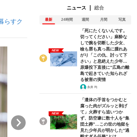
ニュース
総合
最新
24時間
週間
月間
写真
暮らすク
ない資産運用のすべて
「死にたくないんです。
切ってください」麻酔な
しで腕を切断した少女、
瞼も唇も真っ黒に腫れあ
NEW
が悲しい」『北の国から』倉本聰氏（91...
がり「この仇、討って下
さい」と息絶えた少年…
原爆投下直後に“広島の離
島で起きていた知られざ
る被害の実情
永井 均
「遺体の手首をつかむと
腐った肉がズルッと剥げ
て」火葬すら追いつか
NEW
ず、防空壕に数十人を“集
次
団土葬”…この世の地獄を
見た少年兵が明かした“過
酷すぎる任務”とは