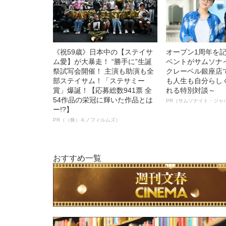
《祝59歳》日本中の【ステイサ
オープン1周年を
ム愛】が大暴走！ “勝手に”生誕
ベントがサムソナ
祭試写会開催！ 主演も助演も全
クレーベル銀座店
部ステイサム！「ステサミー
も人生も自分らし
賞」爆誕！【応募総数941票 全
れる特別対談～
54作品の栄冠に輝いた作品とは
PR（サムソナイト・ジャ
ー!?】
PR（（株）キノフィルムズ）
おすすめ一覧