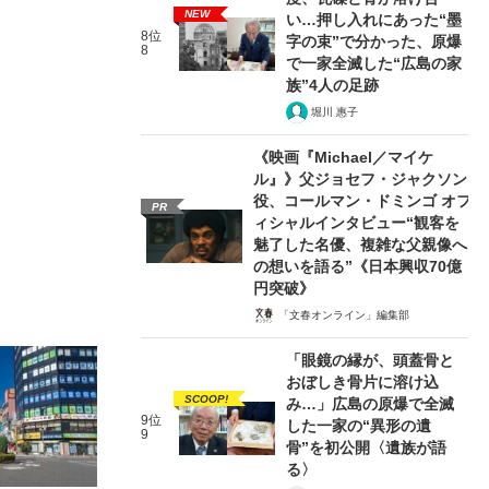
NEW
い…押し入れにあった“墨
8位
字の束”で分かった、原爆
8
で一家全滅した“広島の家
族”4人の足跡
堀川 惠子
《映画『Michael／マイケ
ル』》父ジョセフ・ジャクソン
役、コールマン・ドミンゴ オフ
PR
ィシャルインタビュー“観客を
魅了した名優、複雑な父親像へ
の想いを語る”《日本興収70億
円突破》
「文春オンライン」編集部
「眼鏡の縁が、頭蓋骨と
おぼしき骨片に溶け込
SCOOP!
み…」広島の原爆で全滅
9位
した一家の“異形の遺
9
骨”を初公開〈遺族が語
る〉