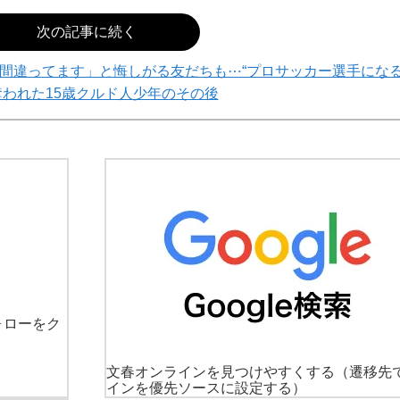
次の記事に続く
間違ってます」と悔しがる友だちも⋯“プロサッカー選手にな
奪われた15歳クルド人少年のその後
ォローをク
文春オンラインを見つけやすくする
（遷移先
インを優先ソースに設定する）