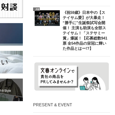
PR
《祝59歳》日本中の【ス
テイサム愛】が大暴走！
“勝手に”生誕祭試写会開
催！ 主演も助演も全部ス
テイサム！「ステサミー
賞」爆誕！【応募総数941
票 全54作品の栄冠に輝い
た作品とはー!?】
PRESENT & EVENT