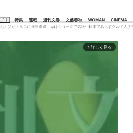
ゴリ
特集
連載
週刊文春
文藝春秋
WOMAN
CINEMA
せん」父がトルコに強制送還、母はショックで気絶⋯日本で暮らすクルド人少
キーワード入力
ス
エンタメ
ライフ
ビジネス
詳しく見る
arrow_forward_ios
ーワードタグ一覧
山凌輝
#高市早苗
#後藤真希
#森岡毅
#城彰二
#内田有紀
観る将棋、読
#亀和田武
て明かした日本代表監督に...
「最悪の空気のまま解散」W