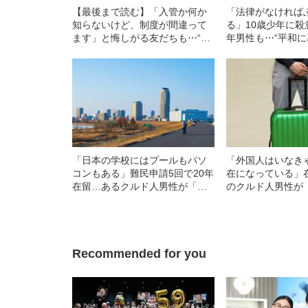
【最後まで読む】「入管か何か
「法律がなければ
知らないけど、制度が間違って
る」10歳少年に
ます」と悔しがる友だちも⋯“プ
年男性も⋯“平和
ロサッカー選手になる夢”を奪わ
け”のクルド人親
れた15歳クルド人少年のその後
悪な日本人』
「日本の学校にはプールもパソ
「外国人はいなき
コンもある」難民申請5回で20年
在になっている」
在留…あるクルド人男性が「日
のクルド人男性が
本での暮らし」をあきらめない
強制送還」に反対
理由
Recommended for you