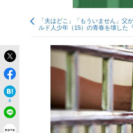
「夫はどこ」「もういません」父
ルド人少年（15）の青春を壊した
「敗因分析は一切聞かれなかった」侍ジャパン選
キングの誕生を、目撃せよ。
the Style
0
「目標達成できなかったからと言って…」サッ