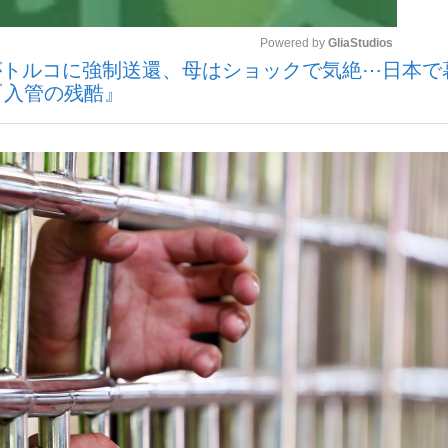
Powered by 
GliaStudios
がトルコに強制送還、母はショックで気絶⋯日本で
いまさら聞け
『入管の残酷』
Mute
手が証言した“NPB聞...
「クマが悪者扱いされているの
もっと見る
カー日本代表・森保一監督...