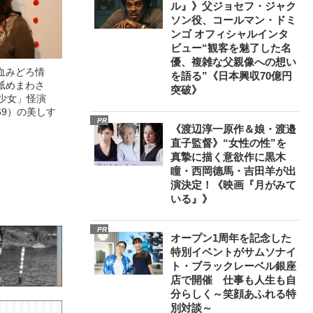
ル』》父ジョセフ・ジャク
ソン役、コールマン・ドミ
ンゴ オフィシャルインタ
ビュー“観客を魅了した名
優、複雑な父親像への想い
血みどろ情
を語る”《日本興収70億円
舐めまわさ
突破》
美少女」怪演
69）の美しす
PR
《渡辺淳一原作＆娘・渡邉
直子監督》“女性の性”を
真摯に描く意欲作に黒木
瞳・西岡德馬・吉田羊が出
演決定！《映画『月がみて
いる』》
PR
オープン1周年を記念した
特別イベントがサムソナイ
ト・ブラックレーベル銀座
店で開催 仕事も人生も自
分らしく～笑顔あふれる特
別対談～