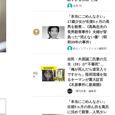
永井 均
「本当にごめんなさい」
17歳少女が生後5ヶ月の長
男を殺害…《高島忠夫の
長男殺害事件》夫婦が背
2/3
負った“消えない傷”（昭
和39年の事件）
鉄人ノンフィクション編集部
自民・木原誠二氏妻の元
夫（28）が“不審死”…
SCOOP!
「俺が死んだら迷宮入り
4位
ですから」怪死現場を知
4
るキーマンが重大証言
《木原事件に新展開》
「週刊文春」編集部
「本当にごめんなさい」
生後5ヵ月の赤ん坊を風呂
に沈めて殺害…人気タレ