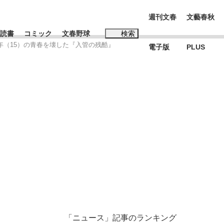
週刊文春
文藝春秋
読書
コミック
文春野球
検索
年（15）の青春を壊した『入管の残酷』
電子版
PLUS
インタビュー
読書
#松田聖子
む将棋
BC日本代表“敗戦”の真実 選手が明かす...
「ニュース」記事のランキング