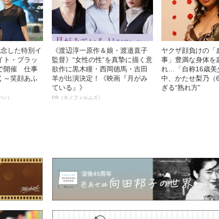
記念した特別イ
《渡辺淳一原作＆娘・渡邉直子
ヤクザ顔負けの「
イト・ブラッ
監督》“女性の性”を真摯に描く意
事」豊満な身体を
で開催 仕事
欲作に黒木瞳・西岡德馬・吉田
れ…「自称16歳
く～笑顔あふ
羊が出演決定！《映画『月がみ
中、かたせ梨乃（
ている』》
ぎる“熟れ方”
パン）
PR（キノフィルムズ）