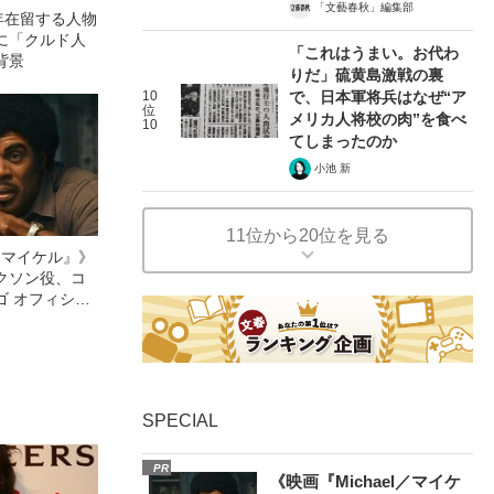
「文藝春秋」編集部
年在留する人物
に「クルド人
「これはうまい。お代わ
背景
りだ」硫黄島激戦の裏
10
で、日本軍将兵はなぜ“ア
位
メリカ人将校の肉”を食べ
10
てしまったのか
小池 新
11位から20位を見る
l／マイケル』》
クソン役、コ
ゴ オフィシャ
観客を魅了した
像への想いを
0億円突破》
SPECIAL
PR
《映画『Michael／マイケ