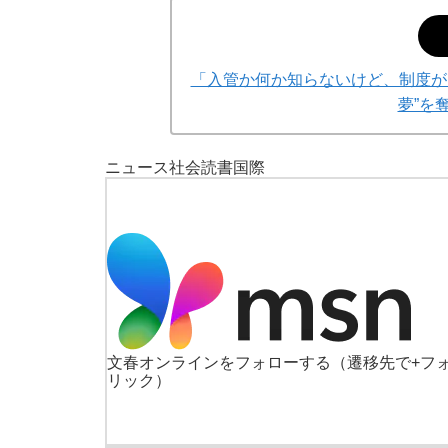
「入管か何か知らないけど、制度が
夢”を
ニュース
社会
読書
国際
文春オンラインをフォローする
（遷移先で+フ
リック）