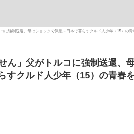
いまさら聞け
コに強制送還、母はショックで気絶⋯日本で暮らすクルド人少年（15）の青
手が証言した“NPB聞...
「クマが悪者扱いされているの
せん」父がトルコに強制送還、
らすクルド人少年（15）の青春
もっと見る
カー日本代表・森保一監督...