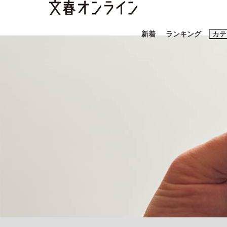
新着
ランキング
カテ
スクープ
ニュー
おすすめのキ
#藤田晋
#三
#玉木雄一郎
「90%は失敗する。でも…」本田圭佑が初め
終戦から81年