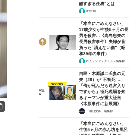
酷すぎる任務”とは
永井 均
「本当にごめんなさい」
17歳少女が生後5ヶ月の長
男を殺害…《高島忠夫の
長男殺害事件》夫婦が背
負った“消えない傷”（昭
和39年の事件）
鉄人ノンフィクション編集部
自民・木原誠二氏妻の元
夫（28）が“不審死”…
SCOOP!
「俺が死んだら迷宮入り
4位
ですから」怪死現場を知
4
るキーマンが重大証言
《木原事件に新展開》
「週刊文春」編集部
「本当にごめんなさい」
生後5ヵ月の赤ん坊を風呂