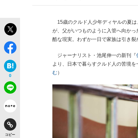
15歳のクルド人少年ディヤルの夏は
が、父がいつものように入管へ向かっ
酷な現実。わずか一日で家族は引き裂
ジャーナリスト・池尾伸一の新刊『
より、日本で暮らすクルド人の苦境を
む
）
0
コピー