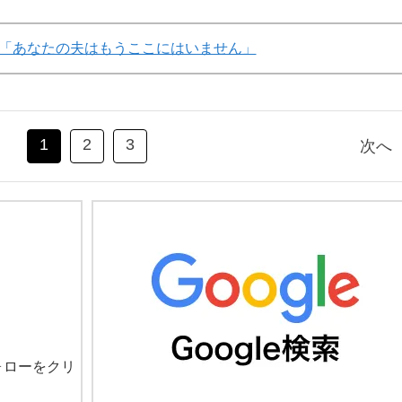
「あなたの夫はもうここにはいません」
1
2
3
次へ
ォローをクリ