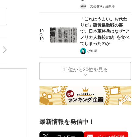
「文藝春秋」編集部
「これはうまい。お代わ
りだ」硫黄島激戦の裏
10
で、日本軍将兵はなぜ“ア
位
メリカ人将校の肉”を食べ
10
てしまったのか
小池 新
11位から20位を見る
最新情報を発信中！
フォロー
メルマガ登録