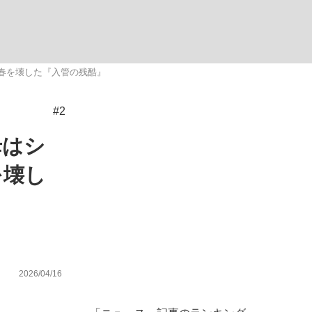
ない資産運用のすべて
春を壊した『入管の残酷』
#2
が悲しい」『北の国から』倉本聰氏（91...
母はシ
を壊し
2026/04/16