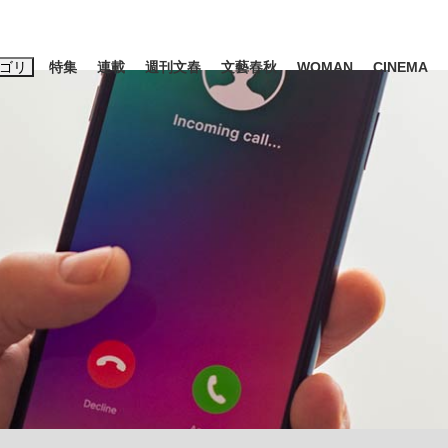
ゴリ
特集
連載
週刊文春
文藝春秋
WOMAN
CINEMA
キーワード入力
ス
エンタメ
ライフ
ビジネス
ーワードタグ一覧
山凌輝
#高市早苗
#後藤真希
#森岡毅
#城彰二
#内田有紀
観る将棋、読
#亀和田武
て明かした日本代表監督に...
「最悪の空気のまま解散」W