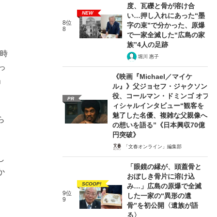
度、瓦礫と骨が溶け合
NEW
、
い…押し入れにあった“墨
8位
字の束”で分かった、原爆
8
で一家全滅した“広島の家
族”4人の足跡
の時
堀川 惠子
っ
《映画『Michael／マイケ
」
ル』》父ジョセフ・ジャクソン
役、コールマン・ドミンゴ オフ
PR
ィシャルインタビュー“観客を
魅了した名優、複雑な父親像へ
ら
の想いを語る”《日本興収70億
円突破》
「文春オンライン」編集部
し
「眼鏡の縁が、頭蓋骨と
か
おぼしき骨片に溶け込
SCOOP!
み…」広島の原爆で全滅
9位
した一家の“異形の遺
9
骨”を初公開〈遺族が語
る〉