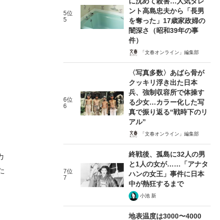
に沈めて殺害…人気タレ
ント高島忠夫から「長男
5位
5
を奪った」17歳家政婦の
闇深さ（昭和39年の事
件）
「文春オンライン」編集部
〈写真多数〉あばら骨が
クッキリ浮き出た日本
兵、強制収容所で体操す
6位
る少女…カラー化した写
6
真で振り返る“戦時下のリ
アル”
「文春オンライン」編集部
終戦後、孤島に32人の男
カ
と1人の女が……「アナタ
た
7位
ハンの女王」事件に日本
7
中が熱狂するまで
小池 新
地表温度は3000〜4000