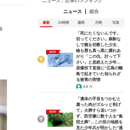
「ニュース」記事のランキング
ニュース
総合
最新
24時間
週間
月間
写真
冷
「死にたくないんです。
切ってください」麻酔な
しで腕を切断した少女、
瞼も唇も真っ黒に腫れあ
）
NEW
がり「この仇、討って下
さい」と息絶えた少年…
原爆投下直後に“広島の離
島で起きていた知られざ
る被害の実情
永井 均
「遺体の手首をつかむと
腐った肉がズルッと剥げ
て」火葬すら追いつか
NEW
ず、防空壕に数十人を“集
団土葬”…この世の地獄を
見た少年兵が明かした“過