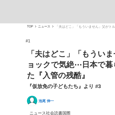
TOP
ニュース
「夫はどこ」「もういません」父がトル
#1
「敗因分析は一切聞かれなかった」侍ジャパン選
キングの誕生を、目撃せよ。
「夫はどこ」「もういま
ョックで気絶⋯日本で暮
た『入管の残酷』
『仮放免の子どもたち』より #3
the Style
池尾 伸一
「目標達成できなかったからと言って…」サッ
ニュース
社会
読書
国際