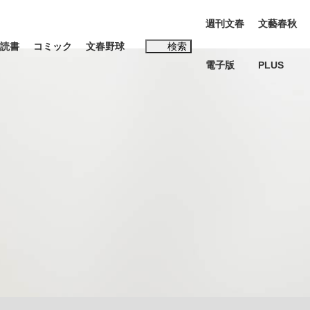
週刊文春
文藝春秋
読書
コミック
文春野球
検索
電子版
PLUS
インタビュー
読書
#松田聖子
む将棋
BC日本代表“敗戦”の真実 選手が明かす...