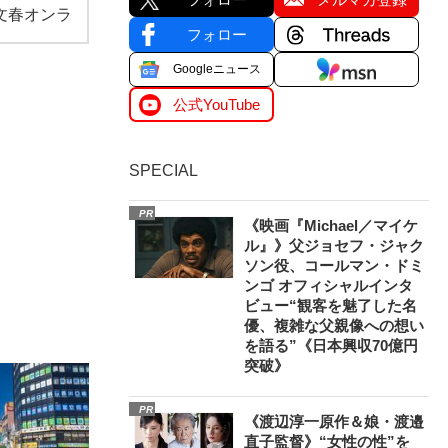
文春オンラ
フォロー
Googleニュース
公式YouTube
SPECIAL
PR
《映画『Michael／マイケ
ル』》父ジョセフ・ジャク
ソン役、コールマン・ドミ
ンゴ オフィシャルインタ
ビュー“観客を魅了した名
優、複雑な父親像への想い
を語る”《日本興収70億円
突破》
PR
《渡辺淳一原作＆娘・渡邉
直子監督》“女性の性”を