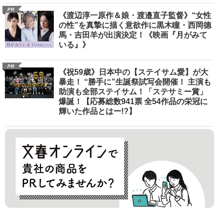
PR
《渡辺淳一原作＆娘・渡邉直子監督》“女性
の性”を真摯に描く意欲作に黒木瞳・西岡德
馬・吉田羊が出演決定！《映画『月がみて
いる』》
PR
《祝59歳》日本中の【ステイサム愛】が大
暴走！ “勝手に”生誕祭試写会開催！ 主演も
助演も全部ステイサム！「ステサミー賞」
爆誕！【応募総数941票 全54作品の栄冠に
輝いた作品とはー!?】