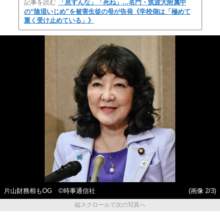
記事を読む
「息すんな」「死ね」…名門・筑波大附属中
の“陰湿いじめ”を被害生徒の母が告発《学校側は「極めて
重く受け止めている」》
片山財務相もOG ©時事通信社
(画像 2/3)
縦スクロールで次の写真へ