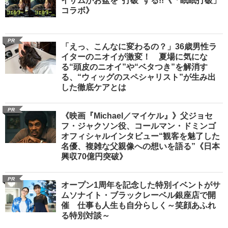
イサムがお盆を“打破”する!!《「眠眠打破」
コラボ》
PR
「えっ、こんなに変わるの？」36歳男性ラ
イターのニオイが激変！ 夏場に気にな
る“頭皮のニオイ”や“ベタつき”を解消す
る、“ウィッグのスペシャリスト”が生み出
した徹底ケアとは
PR
《映画『Michael／マイケル』》父ジョセ
フ・ジャクソン役、コールマン・ドミンゴ
オフィシャルインタビュー“観客を魅了した
名優、複雑な父親像への想いを語る”《日本
興収70億円突破》
PR
オープン1周年を記念した特別イベントがサ
ムソナイト・ブラックレーベル銀座店で開
催 仕事も人生も自分らしく～笑顔あふれ
る特別対談～