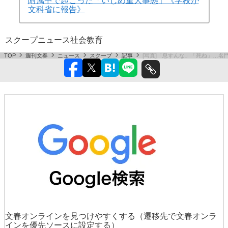
附属中で起こった「いじめ重大事態」《学校が
文科省に報告》
スクープ
ニュース
社会
教育
TOP
週刊文春
ニュース
スクープ
記事
[写真]「息すんな」「死ね」…
文春オンラインを見つけやすくする
（遷移先で文春オンラ
インを優先ソースに設定する）