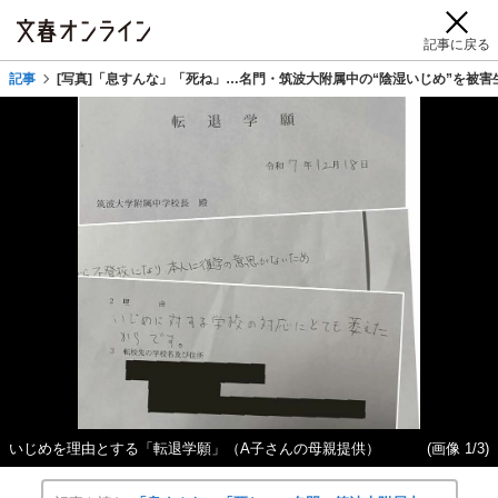
記事に戻る
記事
[写真]「息すんな」「死ね」…名門・筑波大附属中の“陰湿いじめ”を被
いじめを理由とする「転退学願」（A子さんの母親提供）
(画像 1/3)