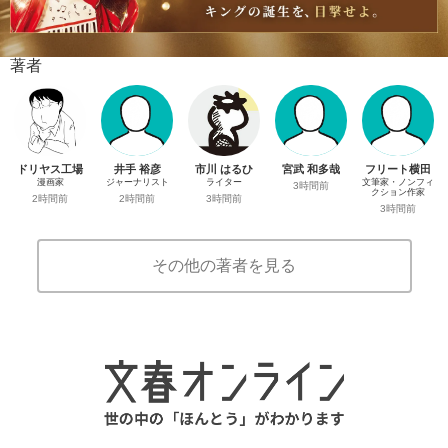
著者
ドリヤス工場
井手 裕彦
市川 はるひ
宮武 和多哉
フリート横田
漫画家
ジャーナリスト
ライター
文筆家・ノンフィ
3時間前
クション作家
2時間前
2時間前
3時間前
3時間前
その他の著者を見る