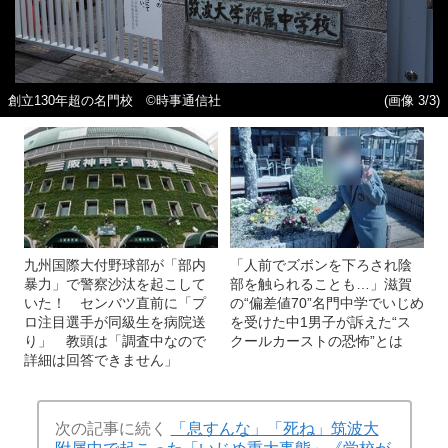
創立130年超の名門校 ©時事通信社
(画像 3/3)
九州国際大付野球部が「部内
「人前でズボンを下ろされ陰
暴力」で警察沙汰を起こして
部を触られることも…」滋賀
いた！ センバツ直前に「プ
の“偏差値70”名門中学でいじめ
ロ注目選手が同級生を病院送
を受けた中1男子が訴えた“ス
り」 教頭は「調査中なので
クールカーストの恐怖”とは
詳細は回答できません」
次の記事に続く
「息すんな」「死ね」筑波大