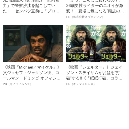
九州国際大付野球部が「部内暴
「えっ、こんなに変わるの？」
力」で警察沙汰を起こしてい
36歳男性ライターのニオイが激
た！ センバツ直前に「プロ注
変！ 夏場に気になる“頭皮のニ
目選手が同級生を病院送り」
オイ”や“ベタつき”を解消す
PR（株式会社スヴェンソン）
教頭は「調査中なので詳細は回
る、“ウィッグのスペシャリス
答できません」
ト”が生み出した徹底ケアとは
《映画『Michael／マイケル』》
《映画『シェルター』》ジェイ
父ジョセフ・ジャクソン役、コ
ソン・ステイサムがお盆を“打
ールマン・ドミンゴ オフィシャ
破”する!!《「眠眠打破」コラ
ルインタビュー“観客を魅了した
ボ》
PR（キノフィルムズ）
PR（キノフィルムズ）
名優、複雑な父親像への想いを
語る”《日本興収70億円突破》