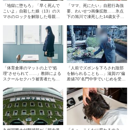
「地獄に堕ちろ」「早く死んで
「ママ、死にたい」自慰行為強
こいよ」自殺した娘（13）のス
要、わいせつ画像拡散……氷点
マホのロックを解除した母親が
下の旭川で凍死した14歳女子中
目にした、同級生の女子生徒が
学生への“壮絶イジメ”《7000万
送った苛烈すぎるメッセージ”の
円支払いで遺族と和解成立へ》
数々
「体育倉庫のマットの上で“処
「人前でズボンを下ろされ陰部
理”させられて……」教師による
を触られることも…」滋賀の“偏
スクールセクハラ被害者たちが
差値70”名門中学でいじめを受け
声をあげた！
た中1男子が訴えた“スクールカ
ーストの恐怖”とは