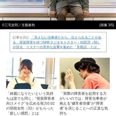
©三宅史郎／文藝春秋
(画像 3/5)
記事を読む
「見えない当事者だから、伝えられることがあ
る」視覚障害を持つNHKラジオキャスター・杉田淳（56）
が語る、リスナーの意外な反響を集めた「失敗話」とは…
「綺麗になりたいという気持
「実際の障害者を起用する方
ちは誰でも同じ」“視覚障害者
がいいのでは」障害当事者が
向けメイク”を広める視力0.02
抱える“健常者俳優”が“障害
の弱視女性（32）がもらった
者”を演じることへの正直な気
「嬉しい感想」とは
持ち