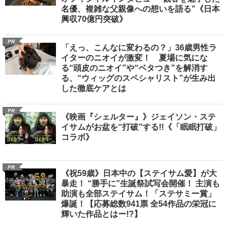
名優、複雑な父親像への想いを語る”《日本
興収70億円突破》
PR
「えっ、こんなに変わるの？」36歳男性ラ
イターのニオイが激変！ 夏場に気にな
る“頭皮のニオイ”や“ベタつき”を解消す
る、“ウィッグのスペシャリスト”が生み出
した徹底ケアとは
PR
《映画『シェルター』》ジェイソン・ステ
イサムがお盆を“打破”する!!《「眠眠打破」
コラボ》
PR
《祝59歳》日本中の【ステイサム愛】が大
暴走！ “勝手に”生誕祭試写会開催！ 主演も
助演も全部ステイサム！「ステサミー賞」
爆誕！【応募総数941票 全54作品の栄冠に
輝いた作品とはー!?】