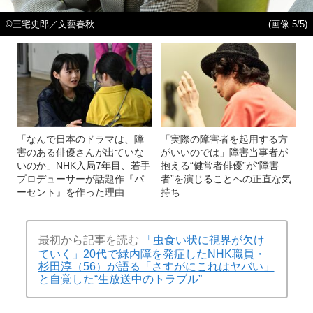
©三宅史郎／文藝春秋
(画像 5/5)
「なんで日本のドラマは、障
「実際の障害者を起用する方
害のある俳優さんが出ていな
がいいのでは」障害当事者が
いのか」NHK入局7年目、若手
抱える“健常者俳優”が“障害
プロデューサーが話題作『パ
者”を演じることへの正直な気
ーセント』を作った理由
持ち
最初から記事を読む
「虫食い状に視界が欠け
ていく」20代で緑内障を発症したNHK職員・
杉田淳（56）が語る「さすがにこれはヤバい」
と自覚した“生放送中のトラブル”