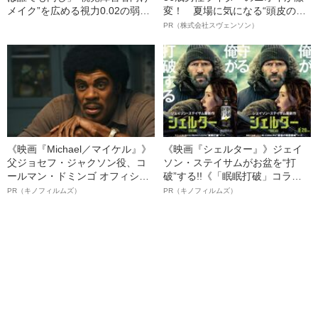
メイク”を広める視力0.02の弱視
変！ 夏場に気になる“頭皮のニ
女性（32）がもらった「嬉しい
オイ”や“ベタつき”を解消す
PR（株式会社スヴェンソン）
感想」とは
る、“ウィッグのスペシャリス
ト”が生み出した徹底ケアとは
《映画『Michael／マイケル』》
《映画『シェルター』》ジェイ
父ジョセフ・ジャクソン役、コ
ソン・ステイサムがお盆を“打
ールマン・ドミンゴ オフィシャ
破”する!!《「眠眠打破」コラ
ルインタビュー“観客を魅了した
ボ》
PR（キノフィルムズ）
PR（キノフィルムズ）
名優、複雑な父親像への想いを
語る”《日本興収70億円突破》