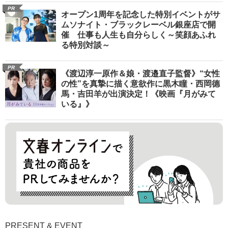
PR
オープン1周年を記念した特別イベントがサ
ムソナイト・ブラックレーベル銀座店で開
催 仕事も人生も自分らしく～笑顔あふれ
る特別対談～
PR
《渡辺淳一原作＆娘・渡邉直子監督》“女性
の性”を真摯に描く意欲作に黒木瞳・西岡德
馬・吉田羊が出演決定！《映画『月がみて
いる』》
PRESENT & EVENT