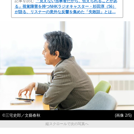
記事を読む
「見えない当事者だから、伝えられることがあ
る」視覚障害を持つNHKラジオキャスター・杉田淳（56）
が語る、リスナーの意外な反響を集めた「失敗話」とは…
©三宅史郎／文藝春秋
(画像 2/5)
縦スクロールで次の写真へ