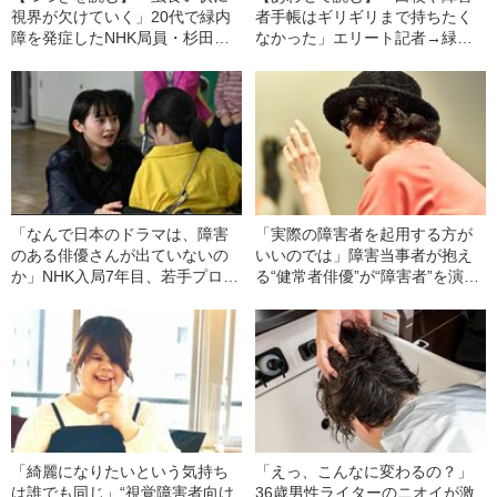
視界が欠けていく」20代で緑内
者手帳はギリギリまで持ちたく
障を発症したNHK局員・杉田淳
なかった」エリート記者→緑内
（56）が語る「さすがにこれは
障を発症して中途視覚障害者
ヤバい」と自覚した“生放送中の
に…NHK局員・杉田淳（56）が
トラブル”
明かす“葛藤”
「なんで日本のドラマは、障害
「実際の障害者を起用する方が
のある俳優さんが出ていないの
いいのでは」障害当事者が抱え
か」NHK入局7年目、若手プロデ
る“健常者俳優”が“障害者”を演じ
ューサーが話題作『パーセン
ることへの正直な気持ち
ト』を作った理由
「綺麗になりたいという気持ち
「えっ、こんなに変わるの？」
は誰でも同じ」“視覚障害者向け
36歳男性ライターのニオイが激