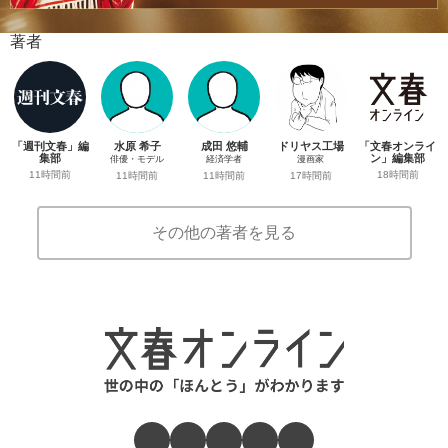
著者
「週刊文春」編
水原 希子
成田 悠輔
ドリヤス工場
「文春オンライ
集部
ン」編集部
俳優・モデル
経済学者
漫画家
11時間前
18時間前
11時間前
11時間前
17時間前
その他の著者を見る