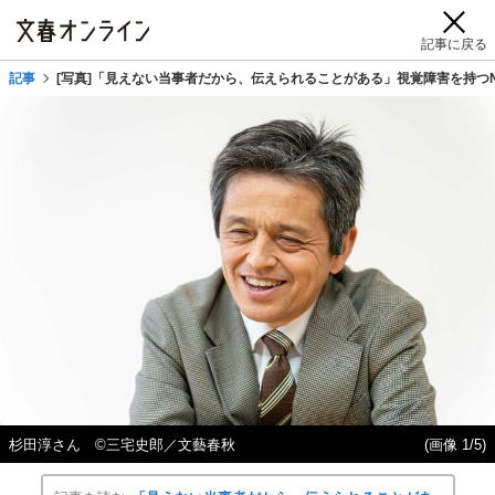
記事に戻る
記事
[写真]「見えない当事者だから、伝えられることがある」視覚障害を持つ
杉田淳さん ©三宅史郎／文藝春秋
(画像 1/5)