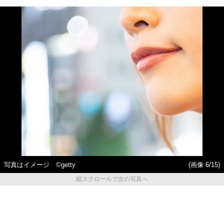
写真はイメージ ©getty
(画像 6/15)
縦スクロールで次の写真へ