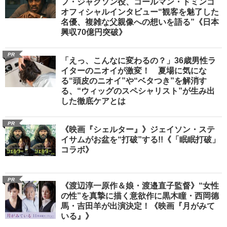
フ・ジャクソン役、コールマン・ドミンゴ
オフィシャルインタビュー“観客を魅了した
名優、複雑な父親像への想いを語る”《日本
興収70億円突破》
PR
「えっ、こんなに変わるの？」36歳男性ラ
イターのニオイが激変！ 夏場に気にな
る“頭皮のニオイ”や“ベタつき”を解消す
る、“ウィッグのスペシャリスト”が生み出
した徹底ケアとは
PR
《映画『シェルター』》ジェイソン・ステ
イサムがお盆を“打破”する!!《「眠眠打破」
コラボ》
PR
《渡辺淳一原作＆娘・渡邉直子監督》“女性
の性”を真摯に描く意欲作に黒木瞳・西岡德
馬・吉田羊が出演決定！《映画『月がみて
いる』》