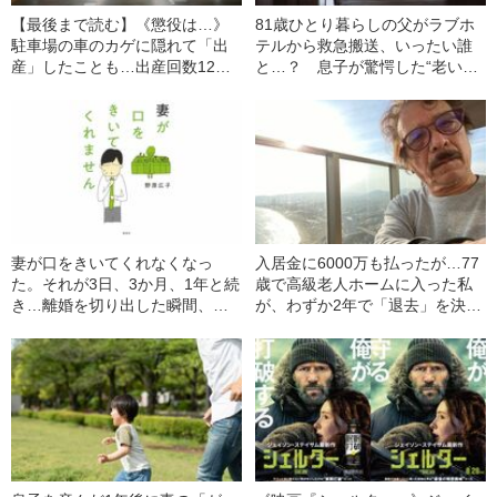
【最後まで読む】《懲役は…》
81歳ひとり暮らしの父がラブホ
駐車場の車のカゲに隠れて「出
テルから救急搬送、いったい誰
産」したことも…出産回数12
と…？ 息子が驚愕した“老いた
回・月収50万円の女性（33）が
親の性生活”
「赤ちゃんを生んでは捨てる生
活」から抜け出せなかった理由
（2023年の事件）
妻が口をきいてくれなくなっ
入居金に6000万も払ったが…77
た。それが3日、3か月、1年と続
歳で高級老人ホームに入った私
き…離婚を切り出した瞬間、妻
が、わずか2年で「退去」を決意
が見せた“驚きの反応”
したわけ