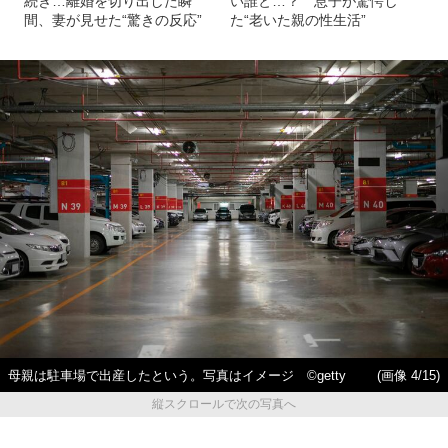
続き…離婚を切り出した瞬
い誰と…？ 息子が驚愕し
間、妻が見せた“驚きの反応”
た“老いた親の性生活”
母親は駐車場で出産したという。写真はイメージ ©getty
(画像 4/15)
縦スクロールで次の写真へ