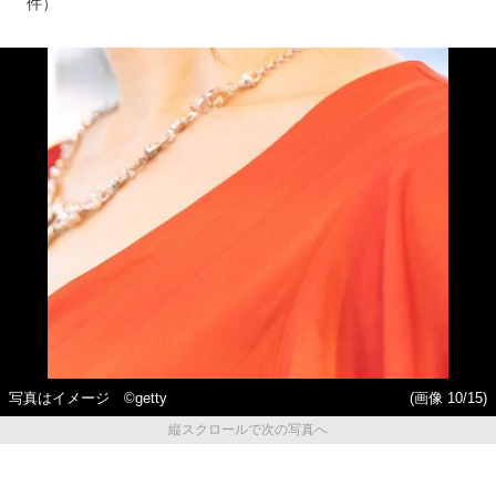
件）
写真はイメージ ©getty
(画像 10/15)
縦スクロールで次の写真へ