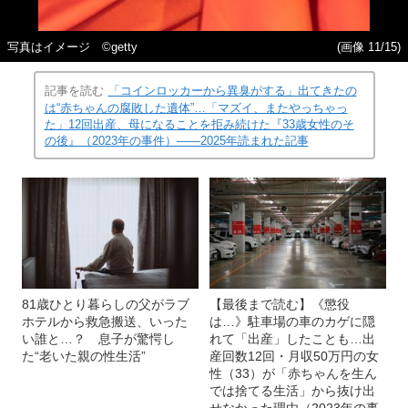
写真はイメージ ©getty
(画像 11/15)
記事を読む
「コインロッカーから異臭がする」出てきたの
は“赤ちゃんの腐敗した遺体”…「マズイ、またやっちゃっ
た」12回出産、母になることを拒み続けた『33歳女性のそ
の後』（2023年の事件）――2025年読まれた記事
81歳ひとり暮らしの父がラブ
【最後まで読む】《懲役
ホテルから救急搬送、いった
は…》駐車場の車のカゲに隠
い誰と…？ 息子が驚愕し
れて「出産」したことも…出
た“老いた親の性生活”
産回数12回・月収50万円の女
性（33）が「赤ちゃんを生ん
では捨てる生活」から抜け出
せなかった理由（2023年の事