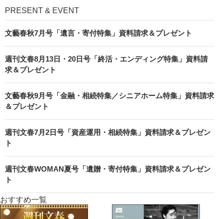
PRESENT & EVENT
文藝春秋7月号「遺言・寄付特集」資料請求＆プレゼント
週刊文春8月13日・20日号「終活・エンディング特集」資料請
求＆プレゼント
文藝春秋9月号「金融・相続特集／シニアホーム特集」資料請求
＆プレゼント
週刊文春7月2日号「資産運用・相続特集」資料請求＆プレゼン
ト
週刊文春WOMAN夏号「遺贈・寄付特集」資料請求＆プレゼン
ト
おすすめ一覧