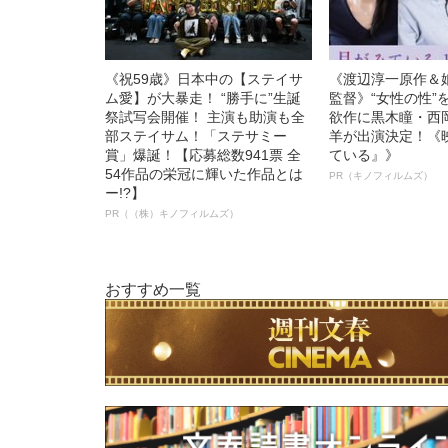
《祝59歳》日本中の【ステイサ
《渡辺淳一原作＆
ム愛】が大暴走！ “勝手に”生誕
監督》“女性の性”
祭試写会開催！ 主演も助演も全
欲作に黒木瞳・西
部ステイサム！「ステサミー
羊が出演決定！《
賞」爆誕！【応募総数941票 全
ている』》
54作品の栄冠に輝いた作品とは
PR（キノフィルムズ）
ー!?】
PR（（株）キノフィルムズ）
おすすめ一覧