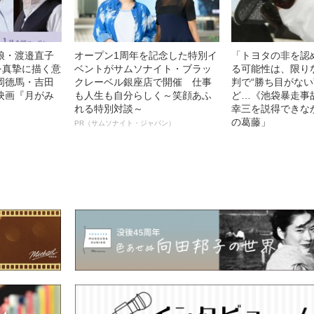
娘・渡邉直子
オープン1周年を記念した特別イ
「トヨタの非を認
を真摯に描く意
ベントがサムソナイト・ブラッ
る可能性は、限り
岡德馬・吉田
クレーベル銀座店で開催 仕事
判で“勝ち目がない
映画『月がみ
も人生も自分らしく～笑顔あふ
ど…《池袋暴走事
れる特別対談～
幸三を説得できな
の葛藤」
PR（サムソナイト・ジャパン）