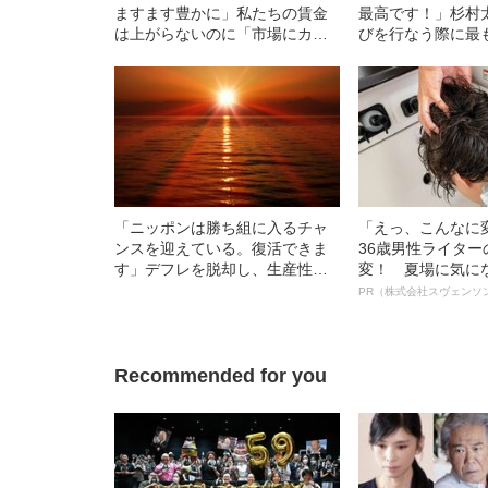
ますます豊かに」私たちの賃金
最高です！」杉村
は上がらないのに「市場にカネ
びを行なう際に最
があふれている」のはなぜ？
のは、“あの文書”
「ニッポンは勝ち組に入るチャ
「えっ、こんなに
ンスを迎えている。復活できま
36歳男性ライタ
す」デフレを脱却し、生産性の
変！ 夏場に気に
高い国へ生まれ変わるために日
オイ”や“ベタつき
PR（株式会社スヴェンソ
本人がとるべき“リスク”
る、“ウィッグの
ト”が生み出した
Recommended for you