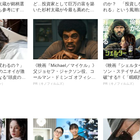
太蔵が銘柄選
ど…投資家として巨万の富を築
のか？ 「投資し
も参考にする
いた杉村太蔵が今最も薦めたい
れる」という風潮
だった！
投資方法
問を感じる理由
変わるの？」
《映画『Michael／マイケル』》
《映画『シェルタ
ーのニオイが激
父ジョセフ・ジャクソン役、コ
ソン・ステイサム
なる“頭皮のニ
ールマン・ドミンゴ オフィシャ
破”する!!《「眠
”を解消す
ルインタビュー“観客を魅了した
ボ》
ン）
PR（キノフィルムズ）
PR（キノフィルムズ）
スペシャリス
名優、複雑な父親像への想いを
徹底ケアとは
語る”《日本興収70億円突破》