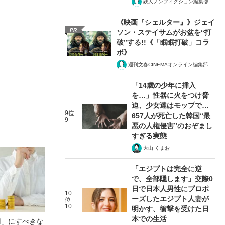
鉄人ノンフィクション編集部
《映画『シェルター』》ジェイ
PR
ソン・ステイサムがお盆を“打
破”する!!《「眠眠打破」コラ
ボ》
週刊文春CINEMAオンライン編集部
「14歳の少年に挿入
を…」性器に火をつけ脅
迫、少女達はモップで…
9位
657人が死亡した韓国“最
9
悪の人権侵害”のおぞまし
すぎる実態
大山 くまお
「エジプトは完全に逆
で、全部隠します」交際0
日で日本人男性にプロポ
10
ーズしたエジプト人妻が
位
10
明かす、衝撃を受けた日
本での生活
円」にすべきな