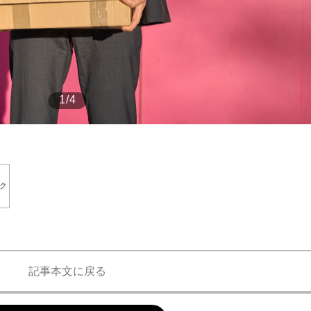
もっと見る
もっと見る
1/4
ク
記事本文に戻る