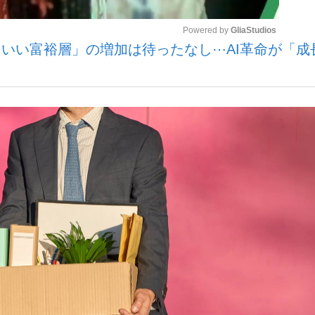
Powered by 
GliaStudios
いい富裕層」の増加は待ったなし⋯AI革命が「成
観る将棋、読
Mute
”の真実 選手が明かす...
「敗因分析は一切聞かれなか
の国から』倉本聰氏（91...