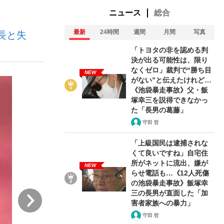
ニュース
総合
最新
24時間
週間
月間
写真
長と失
む将棋
「トヨタの非を認める判
決が出る可能性は、限り
なくゼロ」裁判で“勝ち目
NEW
がない”と伝えたけれど…
った」侍ジャパン選手が証言した“NPB聞...
《池袋暴走事故》父・飯
塚幸三を説得できなかっ
た「長男の葛藤」
守田 哲
「上級国民は逮捕されな
くて良いですね」自宅住
所がネットに流出、嫌が
NEW
らせ電話も…《12人死傷
の池袋暴走事故》飯塚幸
三の長男が直面した「加
次
害者家族への暴力」
守田 哲