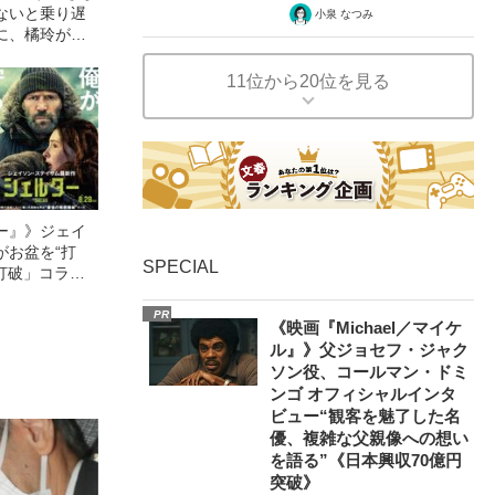
ないと乗り遅
小泉 なつみ
に、橘玲が疑
11位から20位を見る
ー』》ジェイ
がお盆を“打
SPECIAL
眠打破」コラ
PR
《映画『Michael／マイケ
ル』》父ジョセフ・ジャク
ソン役、コールマン・ドミ
ンゴ オフィシャルインタ
ビュー“観客を魅了した名
優、複雑な父親像への想い
を語る”《日本興収70億円
突破》