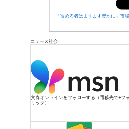
「富める者はますます豊かに」市
ニュース
社会
文春オンラインをフォローする
（遷移先で+フ
リック）