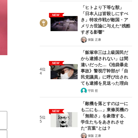
「ヒトより下等な獣」
「日本人は皆殺しにすべ
NEW
き」特攻作戦が敵国・ア
メリカ世論に与えた“残酷
すぎる影響”
保阪 正康
2/4
「飯塚幸三は上級国民だ
から逮捕されない」は間
NEW
違いだった…《池袋暴走
4位
事故》警視庁幹部が「自
4
民党議員」に呼び出され
ても逮捕を見送った理由
守田 哲
「敵機を落とすのは一に
も二にも…」東條英機の
NEW
「無能さ」を象徴する、
5位
5
学生たちをあきれさせ
た“言葉”とは？
保阪 正康