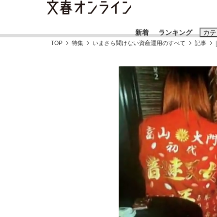
新着
ランキング
カテ
TOP
特集
いまさら聞けない資産運用のすべて
記事
スクープ
ニュー
おすすめのキ
#藤田晋
#三
#玉木雄一郎
《BTS厳戒トーキョー滞在記》RM→渋谷で飲
日本生まれのK-POPアイドルたち