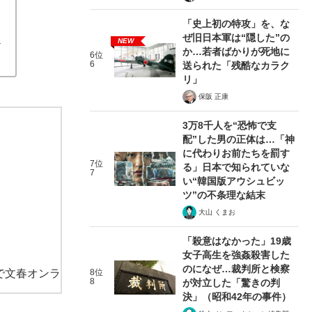
「史上初の特攻」を、な
ぜ旧日本軍は“隠した”の
は
NEW
か…若者ばかりが死地に
6位
6
送られた「残酷なカラク
リ」
保阪 正康
3万8千人を“恐怖で支
配”した男の正体は…「神
に代わりお前たちを罰す
7位
る」日本で知られていな
7
い“韓国版アウシュビッ
ツ”の不条理な結末
大山 くまお
「殺意はなかった」19歳
女子高生を強姦殺害した
のになぜ…裁判所と検察
で文春オンラ
8位
8
が対立した「驚きの判
決」（昭和42年の事件）