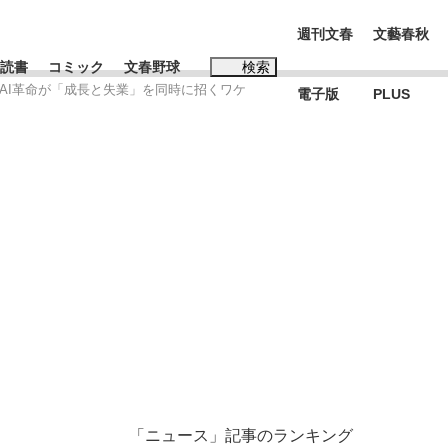
週刊文春
文藝春秋
読書
コミック
文春野球
検索
AI革命が「成長と失業」を同時に招くワケ
電子版
PLUS
インタビュー
読書
#松田聖子
本田圭佑が初めて明かした日本代表監督に...
年
「ニュース」記事のランキング