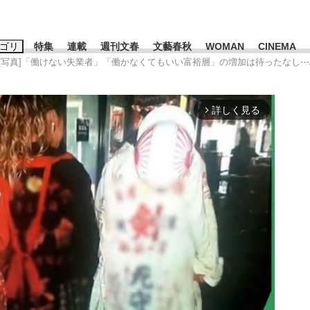
ゴリ
特集
連載
週刊文春
文藝春秋
WOMAN
CINEMA
[写真]「働けない失業者」「働かなくてもいい富裕層」の増加は待ったなし⋯
キーワード入力
ス
エンタメ
ライフ
ビジネス
詳しく見る
arrow_forward_ios
ーワードタグ一覧
山凌輝
#高市早苗
#後藤真希
#森岡毅
#城彰二
#内田有紀
#亀和田武
み会、JIN→伊豆の...
「90%は失敗する。でも…」
終戦から81