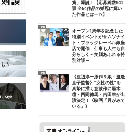
賞」爆誕！【応募総数941
票 全54作品の栄冠に輝い
た作品とはー!?】
PR
オープン1周年を記念した
特別イベントがサムソナイ
ト・ブラックレーベル銀座
店で開催 仕事も人生も自
分らしく～笑顔あふれる特
別対談～
PR
《渡辺淳一原作＆娘・渡邉
直子監督》“女性の性”を
真摯に描く意欲作に黒木
瞳・西岡德馬・吉田羊が出
演決定！《映画『月がみて
いる』》