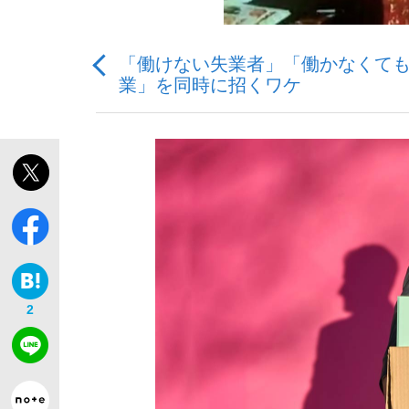
「働けない失業者」「働かなくても
業」を同時に招くワケ
「最悪の空気のまま解散」WBC日本代表“敗戦
私のあのとき、私のいま
2
「クマが悪者扱いされているのが悲しい」『北
キングの誕生を、目撃せよ。