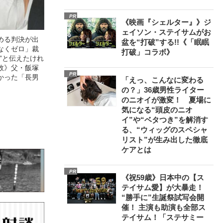
PR
《映画『シェルター』》ジ
ェイソン・ステイサムがお
める判決が出
盆を“打破”する!!《「眠眠
なくゼロ」裁
打破」コラボ》
”と伝えたけれ
故》父・飯塚
PR
かった「長男
「えっ、こんなに変わる
の？」36歳男性ライター
のニオイが激変！ 夏場に
気になる“頭皮のニオ
イ”や“ベタつき”を解消す
る、“ウィッグのスペシャ
リスト”が生み出した徹底
ケアとは
PR
《祝59歳》日本中の【ス
テイサム愛】が大暴走！
“勝手に”生誕祭試写会開
催！ 主演も助演も全部ス
テイサム！「ステサミー