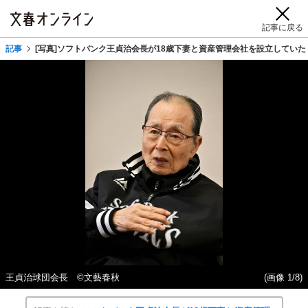
記事に戻る
記事
[写真]ソフトバンク王貞治会長が18歳下妻と資産管理会社を設立してい
王貞治球団会長 ©文藝春秋
(画像 1/8)