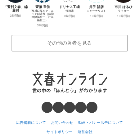
「週刊文春」編
斉藤 章佳
ドリヤス工場
井手 裕彦
市川 はるひ
集部
西川口榎本クリニ
漫画家
ジャーナリスト
ライター
ック副院長（精神
3時間前
9時間前
10時間前
10時間前
保健福祉士・社会
福祉士）
3時間前
その他の著者を見る