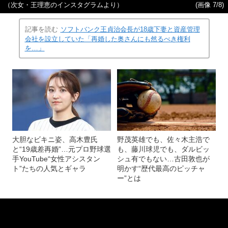
（次女・王理恵のインスタグラムより）
(画像 7/8)
記事を読む
ソフトバンク王貞治会長が18歳下妻と資産管理
会社を設立していた「再婚した奥さんにも然るべき権利
を…」
大胆なビキニ姿、高木豊氏
野茂英雄でも、佐々木主浩で
と“19歳差再婚”…元プロ野球選
も、藤川球児でも、ダルビッ
手YouTube“女性アシスタン
シュ有でもない…古田敦也が
ト”たちの人気とギャラ
明かす“歴代最高のピッチャ
ー”とは