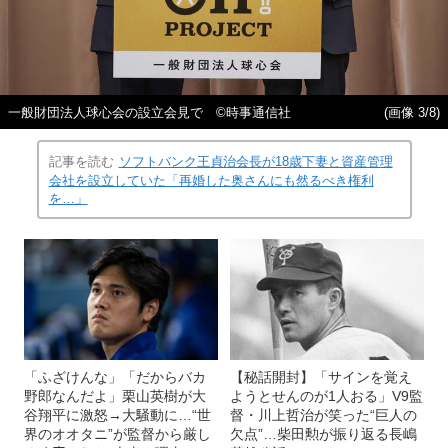
一般財団法人球心会の設立会見で ©時事通信社
(画像 3/8)
記事を読む
ソフトバンク王貞治会長が18歳下妻と資産管理
会社を設立していた「再婚した奥さんにも然るべき権利
を…」
「ふざけんな」「だからバカ
【秘話開封】「サインを覚え
野郎なんだよ」栗山英樹が大
ようとせんのが1人おる」V9監
谷翔平に激怒→大騒動に…“世
督・川上哲治が笑った“巨人の
界のオオタニ”が監督から厳し
欠点”…柴田勲が振り返る長嶋