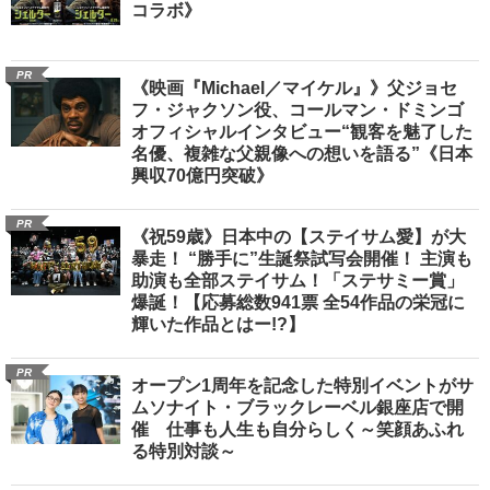
PR
《映画『シェルター』》ジェイソン・ステ
イサムがお盆を“打破”する!!《「眠眠打破」
コラボ》
PR
《映画『Michael／マイケル』》父ジョセ
フ・ジャクソン役、コールマン・ドミンゴ
オフィシャルインタビュー“観客を魅了した
名優、複雑な父親像への想いを語る”《日本
興収70億円突破》
PR
《祝59歳》日本中の【ステイサム愛】が大
暴走！ “勝手に”生誕祭試写会開催！ 主演も
助演も全部ステイサム！「ステサミー賞」
爆誕！【応募総数941票 全54作品の栄冠に
輝いた作品とはー!?】
PR
オープン1周年を記念した特別イベントがサ
ムソナイト・ブラックレーベル銀座店で開