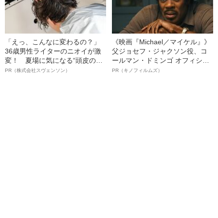
「えっ、こんなに変わるの？」
《映画『Michael／マイケル』》
36歳男性ライターのニオイが激
父ジョセフ・ジャクソン役、コ
変！ 夏場に気になる“頭皮のニ
ールマン・ドミンゴ オフィシャ
オイ”や“ベタつき”を解消す
ルインタビュー“観客を魅了した
PR（株式会社スヴェンソン）
PR（キノフィルムズ）
る、“ウィッグのスペシャリス
名優、複雑な父親像への想いを
ト”が生み出した徹底ケアとは
語る”《日本興収70億円突破》