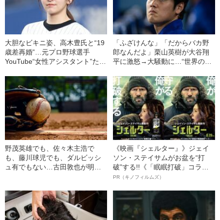
大胆なビキニ姿、高木豊氏と“19
「ふざけんな」「だからバカ野
歳差再婚”…元プロ野球選手
郎なんだよ」栗山英樹が大谷翔
YouTube“女性アシスタント”たち
平に激怒→大騒動に…“世界のオ
の人気とギャラ
オタニ”が監督から厳しく𠮟責さ
れた“本当の理由”
野茂英雄でも、佐々木主浩で
《映画『シェルター』》ジェイ
も、藤川球児でも、ダルビッシ
ソン・ステイサムがお盆を“打
ュ有でもない…古田敦也が明か
破”する!!《「眠眠打破」コラ
す“歴代最高のピッチャー”とは
ボ》
PR（キノフィルムズ）