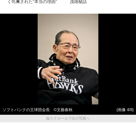
く𠮟責された“本当の理由”
茂雄秘話
ソフトバンクの王球団会長 ©文藝春秋
(画像 4/8)
縦スクロールで次の写真へ