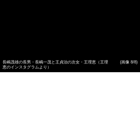
長嶋茂雄の長男・長嶋一茂と王貞治の次女・王理恵（王理
(画像 8/8)
恵のインスタグラムより）