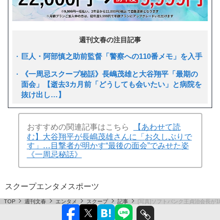
週刊文春の注目記事
巨人・阿部慎之助前監督「警察への110番メモ」を入手
《一周忌スクープ秘話》長嶋茂雄と大谷翔平「最期の
面会」【逝去3カ月前「どうしても会いたい」と病院を
抜け出し…】
おすすめの関連記事はこちら
【あわせて読
む】大谷翔平が長嶋茂雄さんに「お久しぶりで
す」…目撃者が明かす“最後の面会”でみせた姿
《一周忌秘話》
スクープ
エンタメ
スポーツ