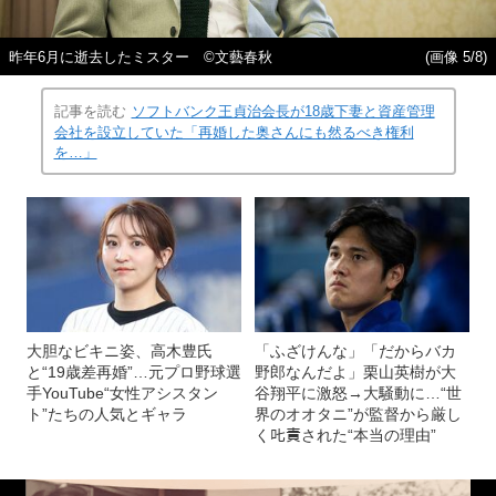
昨年6月に逝去したミスター ©文藝春秋
(画像 5/8)
記事を読む
ソフトバンク王貞治会長が18歳下妻と資産管理
会社を設立していた「再婚した奥さんにも然るべき権利
を…」
大胆なビキニ姿、高木豊氏
「ふざけんな」「だからバカ
と“19歳差再婚”…元プロ野球選
野郎なんだよ」栗山英樹が大
手YouTube“女性アシスタン
谷翔平に激怒→大騒動に…“世
ト”たちの人気とギャラ
界のオオタニ”が監督から厳し
く𠮟責された“本当の理由”