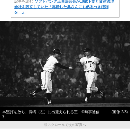
記事を読む
ソフトバンク王貞治会長が18歳下妻と資産管理
会社を設立していた「再婚した奥さんにも然るべき権利
を…」
本塁打を放ち、長嶋（左）に出迎えられる王 ©時事通信
(画像 2/8)
社
縦スクロールで次の写真へ