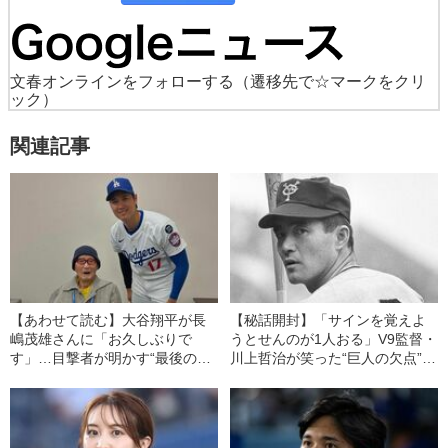
文春オンラインをフォローする
（遷移先で☆マークをクリ
ック）
関連記事
【あわせて読む】大谷翔平が長
【秘話開封】「サインを覚えよ
嶋茂雄さんに「お久しぶりで
うとせんのが1人おる」V9監督・
す」…目撃者が明かす“最後の面
川上哲治が笑った“巨人の欠点”…
会”でみせた姿《一周忌秘話》
柴田勲が振り返る長嶋茂雄秘話