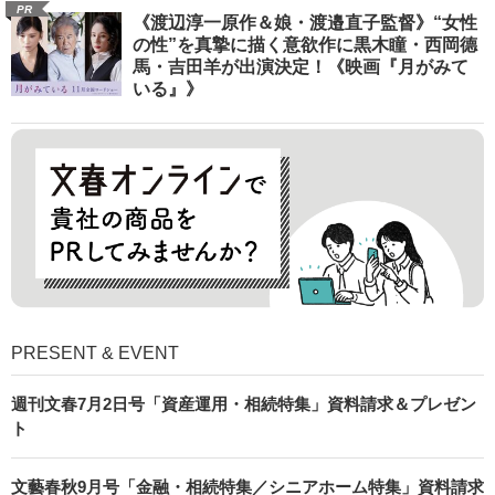
催 仕事も人生も自分らしく～笑顔あふれ
る特別対談～
PR
《渡辺淳一原作＆娘・渡邉直子監督》“女性
の性”を真摯に描く意欲作に黒木瞳・西岡德
馬・吉田羊が出演決定！《映画『月がみて
いる』》
PRESENT & EVENT
週刊文春7月2日号「資産運用・相続特集」資料請求＆プレゼン
ト