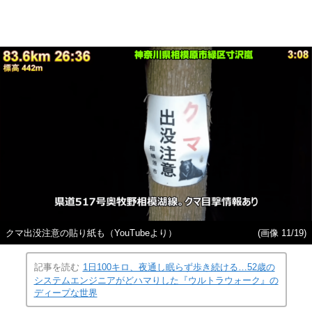
クマ出没注意の貼り紙も（YouTubeより）
(画像 11/19)
記事を読む
1日100キロ、夜通し眠らず歩き続ける…52歳の
システムエンジニアがどハマりした『ウルトラウォーク』の
ディープな世界