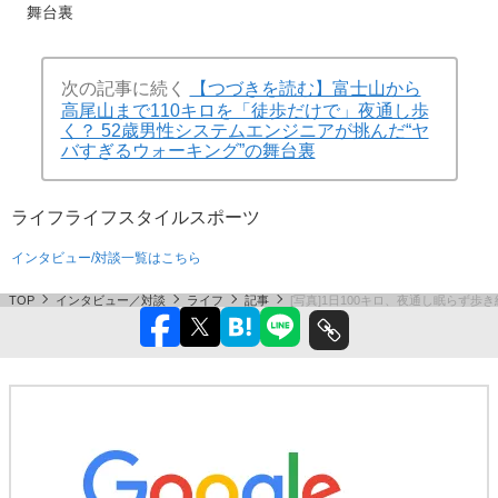
だ“ヤバすぎるウォーキング”の
ャンプ”に目覚めた理由
舞台裏
次の記事に続く
【つづきを読む】富士山から
高尾山まで110キロを「徒歩だけで」夜通し歩
く？ 52歳男性システムエンジニアが挑んだ“ヤ
バすぎるウォーキング”の舞台裏
ライフ
ライフスタイル
スポーツ
インタビュー/対談一覧はこちら
TOP
インタビュー／対談
ライフ
記事
[写真]1日100キロ、夜通し眠らず