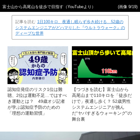
富士山から高尾山を徒歩で目指す（YouTubeより）
(画像 9/19)
記事を読む
1日100キロ、夜通し眠らず歩き続ける…52歳の
システムエンジニアがどハマりした『ウルトラウォーク』の
ディープな世界
認知症発症のリスク1位は難
【つづきを読む】富士山から
聴、2位は運動不足…ではすべ
高尾山まで110キロを「徒歩だ
き運動とは？ 49歳オジ記者
けで」夜通し歩く？ 52歳男性
が学ぶ認知症予防のための
システムエンジニアが挑ん
「理想の運動習慣」
だ“ヤバすぎるウォーキング”の
舞台裏