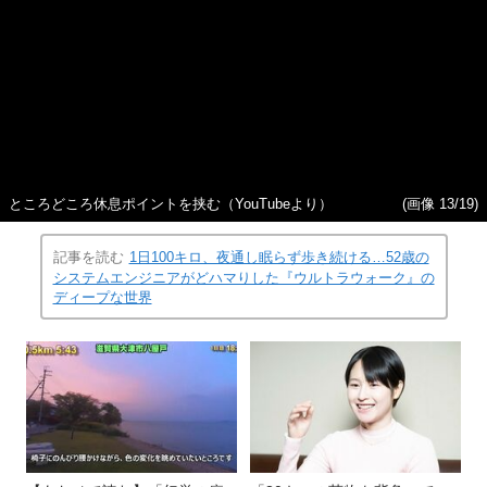
ところどころ休息ポイントを挟む（YouTubeより）
(画像 13/19)
記事を読む
1日100キロ、夜通し眠らず歩き続ける…52歳の
システムエンジニアがどハマりした『ウルトラウォーク』の
ディープな世界