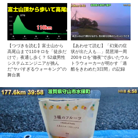
【つづきを読む】富士山から
【あわせて読む】「幻覚の症
高尾山まで110キロを「徒歩だ
状が出た人も…」琵琶湖一周
けで」夜通し歩く？ 52歳男性
200キロを“徹夜”で歩いたウル
システムエンジニアが挑ん
トラウォーカーが明かす「過
だ“ヤバすぎるウォーキング”の
酷をきわめた3日間」の記録
舞台裏