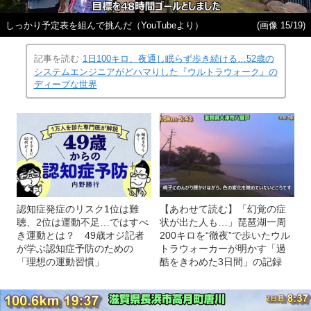
しっかり予定表を組んで挑んだ（YouTubeより）
(画像 15/19)
記事を読む
1日100キロ、夜通し眠らず歩き続ける…52歳の
システムエンジニアがどハマりした『ウルトラウォーク』の
ディープな世界
認知症発症のリスク1位は難
【あわせて読む】「幻覚の症
聴、2位は運動不足…ではすべ
状が出た人も…」琵琶湖一周
き運動とは？ 49歳オジ記者
200キロを“徹夜”で歩いたウル
が学ぶ認知症予防のための
トラウォーカーが明かす「過
「理想の運動習慣」
酷をきわめた3日間」の記録