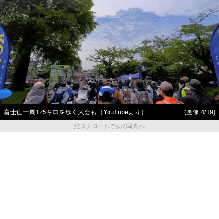
富士山一周125キロを歩く大会も（YouTubeより）
(画像 4/19)
縦スクロールで次の写真へ