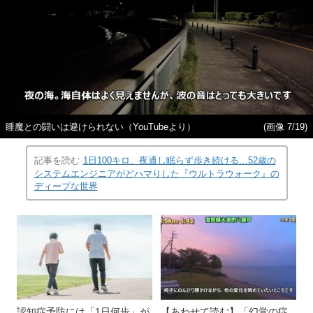
睡魔との闘いは避けられない（YouTubeより）
(画像 7/19)
記事を読む
1日100キロ、夜通し眠らず歩き続ける…52歳の
システムエンジニアがどハマりした『ウルトラウォーク』の
ディープな世界
認知症予防には「1日何歩」が
【あわせて読む】「幻覚の症