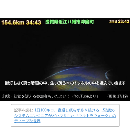
幻聴・幻覚を訴える参加者もいたという（YouTubeより）
(画像 17/19)
記事を読む
1日100キロ、夜通し眠らず歩き続ける…52歳の
システムエンジニアがどハマりした『ウルトラウォーク』の
ディープな世界