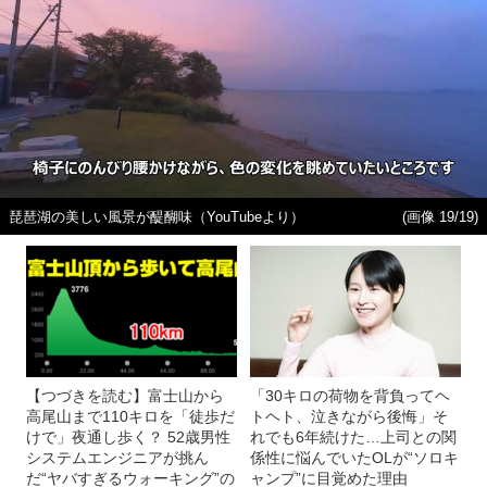
琵琶湖の美しい風景が醍醐味（YouTubeより）
(画像 19/19)
【つづきを読む】富士山から
「30キロの荷物を背負ってヘ
高尾山まで110キロを「徒歩だ
トヘト、泣きながら後悔」そ
けで」夜通し歩く？ 52歳男性
れでも6年続けた…上司との関
システムエンジニアが挑ん
係性に悩んでいたOLが“ソロキ