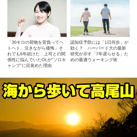
「30キロの荷物を背負ってヘ
認知症予防には「1日何歩」が
トヘト、泣きながら後悔」そ
効く？ ハーバード大の最新
れでも6年続けた…上司との関
研究が示す「7年遅らせる」た
係性に悩んでいたOLが“ソロキ
めの最適ウォーキング術
ャンプ”に目覚めた理由