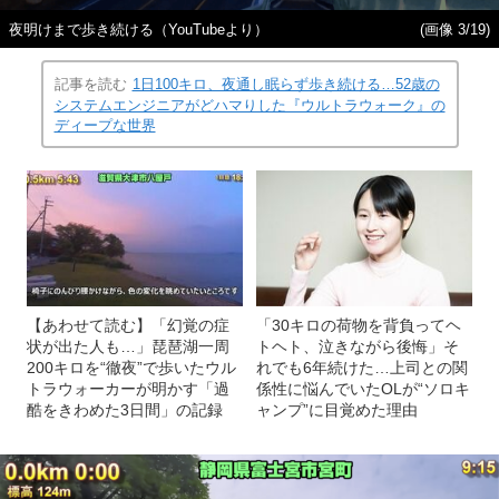
夜明けまで歩き続ける（YouTubeより）
(画像 3/19)
記事を読む
1日100キロ、夜通し眠らず歩き続ける…52歳の
システムエンジニアがどハマりした『ウルトラウォーク』の
ディープな世界
【あわせて読む】「幻覚の症
「30キロの荷物を背負ってヘ
状が出た人も…」琵琶湖一周
トヘト、泣きながら後悔」そ
200キロを“徹夜”で歩いたウル
れでも6年続けた…上司との関
トラウォーカーが明かす「過
係性に悩んでいたOLが“ソロキ
酷をきわめた3日間」の記録
ャンプ”に目覚めた理由