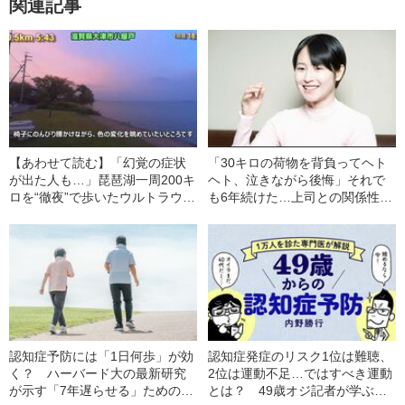
関連記事
【あわせて読む】「幻覚の症状
「30キロの荷物を背負ってヘト
が出た人も…」琵琶湖一周200キ
ヘト、泣きながら後悔」それで
ロを“徹夜”で歩いたウルトラウォ
も6年続けた…上司との関係性に
ーカーが明かす「過酷をきわめ
悩んでいたOLが“ソロキャン
た3日間」の記録
プ”に目覚めた理由
認知症予防には「1日何歩」が効
認知症発症のリスク1位は難聴、
く？ ハーバード大の最新研究
2位は運動不足…ではすべき運動
が示す「7年遅らせる」ための最
とは？ 49歳オジ記者が学ぶ認