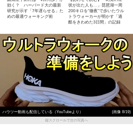
効く？ ハーバード大の最新
状が出た人も…」琵琶湖一周
研究が示す「7年遅らせる」た
200キロを“徹夜”で歩いたウル
めの最適ウォーキング術
トラウォーカーが明かす「過
酷をきわめた3日間」の記録
ハウツー動画も配信している（YouTubeより）
(画像 8/19)
縦スクロールで次の写真へ