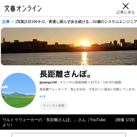
記事に戻る
記事
[写真]1日100キロ、夜通し眠らず歩き続ける…52歳のシステムエンジ
ウルトラウォーカーの「長距離さんぽ。」さん（YouTube
(画像 1/19)
より）