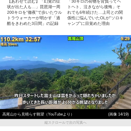
【あわせて読む】「幻覚の症
「30キロの荷物を背負ってヘ
状が出た人も…」琵琶湖一周
トヘト、泣きながら後悔」そ
200キロを“徹夜”で歩いたウル
れでも6年続けた…上司との関
トラウォーカーが明かす「過
係性に悩んでいたOLが“ソロキ
酷をきわめた3日間」の記録
ャンプ”に目覚めた理由
高尾山から見晴らす眺望（YouTubeより）
(画像 14/19)
縦スクロールで次の写真へ