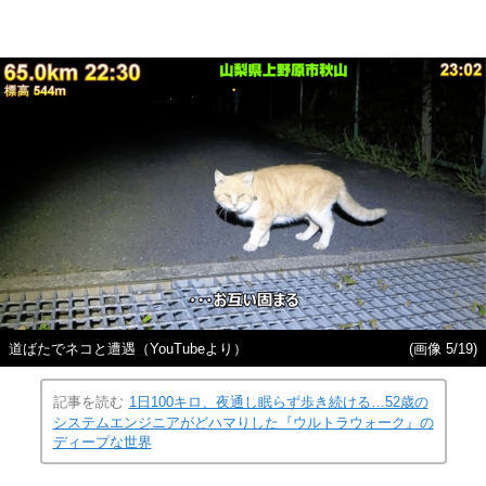
道ばたでネコと遭遇（YouTubeより）
(画像 5/19)
記事を読む
1日100キロ、夜通し眠らず歩き続ける…52歳の
システムエンジニアがどハマりした『ウルトラウォーク』の
ディープな世界