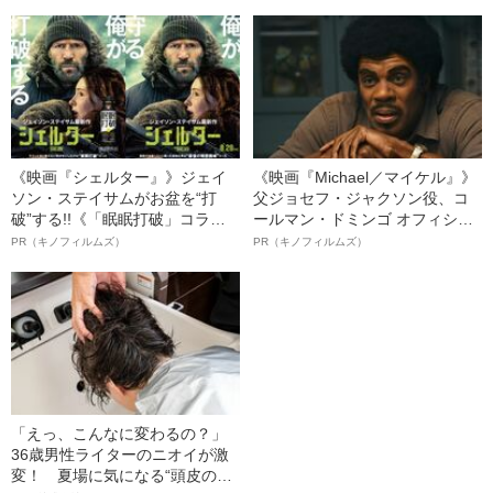
適ウォーキング術
知症予防のための「理想の運動
習慣」
《映画『シェルター』》ジェイ
《映画『Michael／マイケル』》
ソン・ステイサムがお盆を“打
父ジョセフ・ジャクソン役、コ
破”する!!《「眠眠打破」コラ
ールマン・ドミンゴ オフィシャ
ボ》
ルインタビュー“観客を魅了した
PR（キノフィルムズ）
PR（キノフィルムズ）
名優、複雑な父親像への想いを
語る”《日本興収70億円突破》
「えっ、こんなに変わるの？」
36歳男性ライターのニオイが激
変！ 夏場に気になる“頭皮のニ