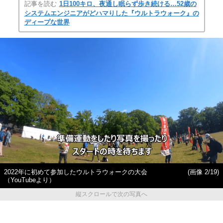
記事を読む
1日100キロ、夜通し眠らず歩き続ける…52歳の
システムエンジニアがどハマりした『ウルトラウォーク』の
ディープな世界
2022年に初めて参加したウルトラウォークの大会
(画像 2/19)
（YouTubeより）
縦スクロールで次の写真へ