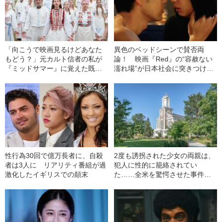
「向こうで映画見るけどあなた
異色のベッドシーンで賛否両
もどう？」元カルト信者の私が
論！ 映画『Red』の“容赦ない
『ミッドサマー』に覚えた既視
濡れ場”が日本社会に突きつけた
感
もの
性行為30回で億万長者に、自殺
2度も誘拐された少女の両親は、
者は3人に リアリティ番組が過
犯人に性的に籠絡されてい
激化したイギリスでの顛末
た……全米を驚愕させた事件と
は