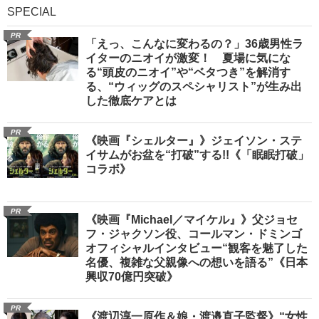
SPECIAL
PR
「えっ、こんなに変わるの？」36歳男性ラ
イターのニオイが激変！ 夏場に気にな
る“頭皮のニオイ”や“ベタつき”を解消す
る、“ウィッグのスペシャリスト”が生み出
した徹底ケアとは
PR
《映画『シェルター』》ジェイソン・ステ
イサムがお盆を“打破”する!!《「眠眠打破」
コラボ》
PR
《映画『Michael／マイケル』》父ジョセ
フ・ジャクソン役、コールマン・ドミンゴ
オフィシャルインタビュー“観客を魅了した
名優、複雑な父親像への想いを語る”《日本
興収70億円突破》
PR
《渡辺淳一原作＆娘・渡邉直子監督》“女性