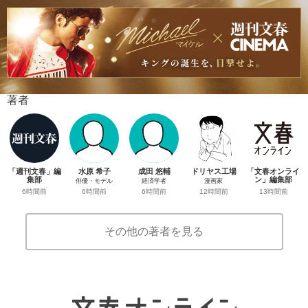
著者
「週刊文春」編
水原 希子
成田 悠輔
ドリヤス工場
「文春オンライ
集部
ン」編集部
俳優・モデル
経済学者
漫画家
6時間前
13時間前
6時間前
6時間前
12時間前
その他の著者を見る