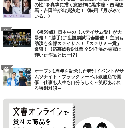
の性”を真摯に描く意欲作に黒木瞳・西岡德
馬・吉田羊が出演決定！《映画『月がみて
いる』》
PR
《祝59歳》日本中の【ステイサム愛】が大
暴走！ “勝手に”生誕祭試写会開催！ 主演も
助演も全部ステイサム！「ステサミー賞」
爆誕！【応募総数941票 全54作品の栄冠に
輝いた作品とはー!?】
PR
オープン1周年を記念した特別イベントがサ
ムソナイト・ブラックレーベル銀座店で開
催 仕事も人生も自分らしく～笑顔あふれ
る特別対談～