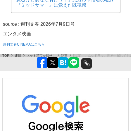
『ミッドサマー』に覚えた既視感
source :
週刊文春 2026年7月9日号
エンタメ
映画
週刊文春CINEMAはこちら
TOP
連載
ネット秘宝を探せ！
記事
[写真]「こんなドラマ、世界中探して