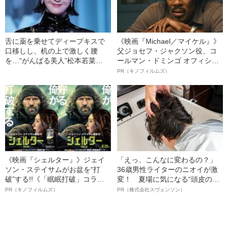
舌に薬を乗せてディープキスで
《映画『Michael／マイケル』》
口移しし、机の上で激しく腰
父ジョセフ・ジャクソン役、コ
を…“がんばる美人”松本若菜
ールマン・ドミンゴ オフィシャ
（40）の飾らない女優人生
ルインタビュー“観客を魅了した
PR（キノフィルムズ）
名優、複雑な父親像への想いを
語る”《日本興収70億円突破》
《映画『シェルター』》ジェイ
「えっ、こんなに変わるの？」
ソン・ステイサムがお盆を“打
36歳男性ライターのニオイが激
破”する!!《「眠眠打破」コラ
変！ 夏場に気になる“頭皮のニ
ボ》
オイ”や“ベタつき”を解消す
PR（キノフィルムズ）
PR（株式会社スヴェンソン）
る、“ウィッグのスペシャリス
ト”が生み出した徹底ケアとは