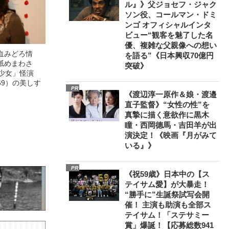
ル』》父ジョセフ・ジャク
ソン役、コールマン・ドミ
ンゴ オフィシャルインタ
ビュー“観客を魅了した名
優、複雑な父親像への想い
血みどろ情
を語る”《日本興収70億円
舐めまわさ
突破》
美少女」怪演
69）の美しす
PR
《渡辺淳一原作＆娘・渡邉
直子監督》“女性の性”を
真摯に描く意欲作に黒木
瞳・西岡德馬・吉田羊が出
演決定！《映画『月がみて
いる』》
PR
《祝59歳》日本中の【ス
テイサム愛】が大暴走！
“勝手に”生誕祭試写会開
催！ 主演も助演も全部ス
テイサム！「ステサミー
賞」爆誕！【応募総数941