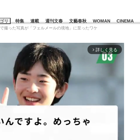
ゴリ
特集
連載
週刊文春
文藝春秋
WOMAN
CINEMA
国で撮った写真が「フェルメールの境地」に至ったワケ
キーワード入力
ス
エンタメ
ライフ
ビジネス
詳しく見る
arrow_forward_ios
ーワードタグ一覧
山凌輝
#高市早苗
#後藤真希
#森岡毅
#城彰二
#内田有紀
観る将棋、読
#亀和田武
て明かした日本代表監督に...
「最悪の空気のまま解散」W