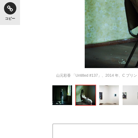
コピー
山元彩香 「Untitled #137」、2014 年、C プリント© Ayak