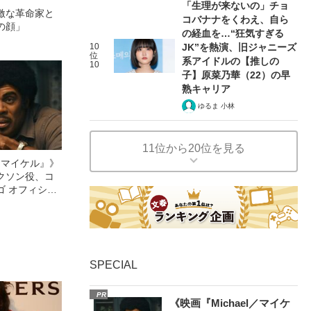
「生理が来ないの」チョ
激な革命家と
コバナナをくわえ、自ら
の顔」
の経血を…“狂気すぎる
10
JK”を熱演、旧ジャニーズ
位
系アイドルの【推しの
10
子】原菜乃華（22）の早
熟キャリア
ゆるま 小林
11位から20位を見る
l／マイケル』》
クソン役、コ
ゴ オフィシャ
観客を魅了した
像への想いを
0億円突破》
SPECIAL
PR
《映画『Michael／マイケ