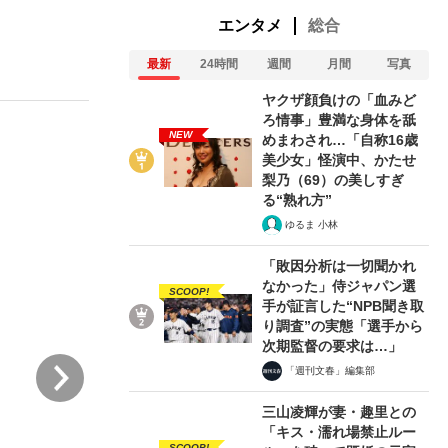
エンタメ
総合
最新
24時間
週間
月間
写真
ない資産運用のすべて
ヤクザ顔負けの「血みど
ろ情事」豊満な身体を舐
NEW
めまわされ…「自称16歳
美少女」怪演中、かたせ
が悲しい」『北の国から』倉本聰氏（91...
梨乃（69）の美しすぎ
る“熟れ方”
ゆるま 小林
「敗因分析は一切聞かれ
なかった」侍ジャパン選
SCOOP!
手が証言した“NPB聞き取
り調査”の実態「選手から
次期監督の要求は…」
次
「週刊文春」編集部
三山凌輝が妻・趣里との
「キス・濡れ場禁止ルー
SCOOP!