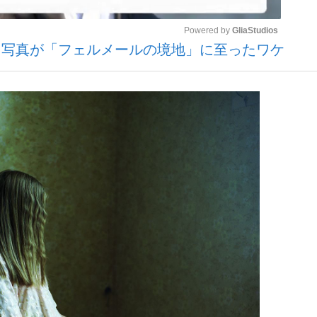
Powered by 
GliaStudios
た写真が「フェルメールの境地」に至ったワケ
いまさら聞け
Mute
手が証言した“NPB聞...
「クマが悪者扱いされているの
もっと見る
カー日本代表・森保一監督...