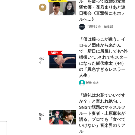
ル」を破って既婚の元宝
塚女優・花乃まりあと連
日密会《直撃後にもホテ
ルへ…》
「週刊文春」編集部
3/6
「僕は根っこが違う。イ
ロモノ団体から来たん
で」新日に所属しても“外
NEW
様扱い”…それでもスター
4位
4
になった飯伏幸太（44）
の「異色すぎるレスラー
人生」
飯伏 幸太
「謝礼はお花でいいです
か？」と言われ絶句…
SNSで話題のマッスルフ
ルート奏者・上原麻衣が
5位
5
語る、プロでも「食べて
いけない」音楽界のリア
ル