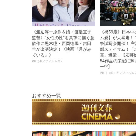
《渡辺淳一原作＆娘・渡邉直子
《祝59歳》日本
監督》“女性の性”を真摯に描く意
ム愛】が大暴走！ 
欲作に黒木瞳・西岡德馬・吉田
祭試写会開催！ 
羊が出演決定！《映画『月がみ
部ステイサム！「
ている』》
賞」爆誕！【応募総
54作品の栄冠に
PR（キノフィルムズ）
ー!?】
PR（（株）キノフィルム
おすすめ一覧