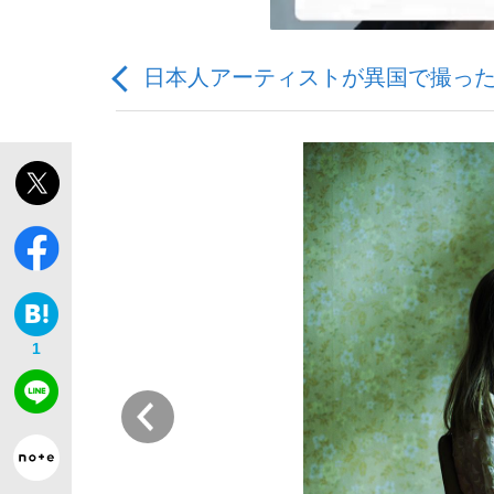
日本人アーティストが異国で撮っ
「敗因分析は一切聞かれなかった」侍ジャパン選
キングの誕生を、目撃せよ。
1
the Style
前
「目標達成できなかったからと言って…」サッ