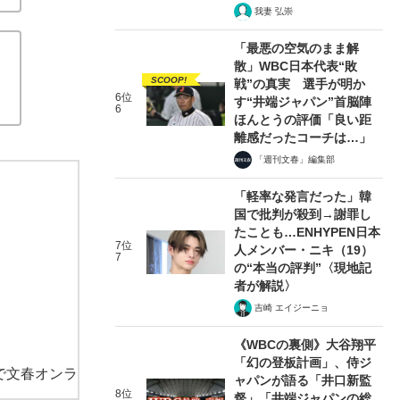
我妻 弘崇
「最悪の空気のまま解
散」WBC日本代表“敗
SCOOP!
戦”の真実 選手が明か
6位
す“井端ジャパン”首脳陣
6
ほんとうの評価「良い距
離感だったコーチは…」
「週刊文春」編集部
「軽率な発言だった」韓
国で批判が殺到→謝罪し
たことも…ENHYPEN日本
7位
人メンバー・ニキ（19）
7
の“本当の評判”〈現地記
者が解説〉
吉崎 エイジーニョ
《WBCの裏側》大谷翔平
「幻の登板計画」、侍ジ
で文春オンラ
ャパンが語る「井口新監
8位
督」「井端ジャパンの総