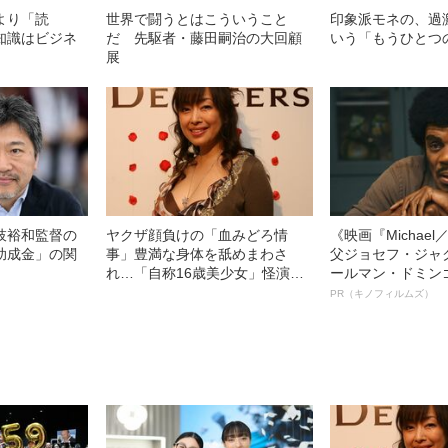
より「読
世界で闘うとはこういうこと
印象派モネの、過
知識はビジネ
だ 先駆者・藤田嗣治の大回顧
いう「もうひとつ
展
枝裕和監督の
ヤクザ顔負けの「血みどろ情
《映画『Michae
助成金」の関
事」豊満な身体を舐めまわさ
父ジョセフ・ジャ
れ…「自称16歳美少女」怪演
ールマン・ドミン
中、かたせ梨乃（69）の美しす
ルインタビュー“
PR（キノフィルムズ）
ぎる“熟れ方”
名優、複雑な父親
語る”《日本興収7