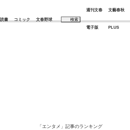
週刊文春
文藝春秋
読書
コミック
文春野球
検索
電子版
PLUS
インタビュー
読書
#松田聖子
む将棋
BC日本代表“敗戦”の真実 選手が明かす...
「エンタメ」記事のランキング