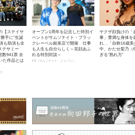
中の【ステイサ
オープン1周年を記念した特別イ
ヤクザ顔負けの「
“勝手に”生誕
ベントがサムソナイト・ブラッ
事」豊満な身体を
主演も助演も全
クレーベル銀座店で開催 仕事
れ…「自称16歳
ステサミー
も人生も自分らしく～笑顔あふ
中、かたせ梨乃（
数941票 全
れる特別対談～
ぎる“熟れ方”
輝いた作品とは
PR（サムソナイト・ジャパン）
ズ）