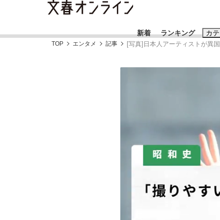
新着
ランキング
カテ
TOP
エンタメ
記事
[写真]日本人アーティストが異
スクープ
ニュー
おすすめのキ
#藤田晋
#三
#玉木雄一郎
「90%は失敗する。でも…」本田圭佑が初め
終戦から81年