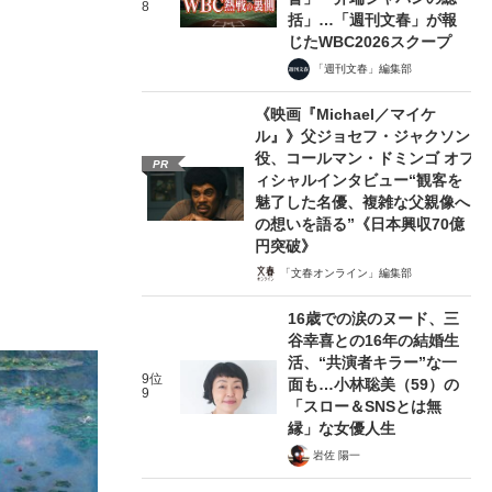
8
括」…「週刊文春」が報
じたWBC2026スクープ
「週刊文春」編集部
《映画『Michael／マイケ
ル』》父ジョセフ・ジャクソン
役、コールマン・ドミンゴ オフ
PR
ィシャルインタビュー“観客を
魅了した名優、複雑な父親像へ
の想いを語る”《日本興収70億
円突破》
「文春オンライン」編集部
16歳での涙のヌード、三
谷幸喜との16年の結婚生
活、“共演者キラー”な一
9位
面も…小林聡美（59）の
9
「スロー＆SNSとは無
縁」な女優人生
岩佐 陽一