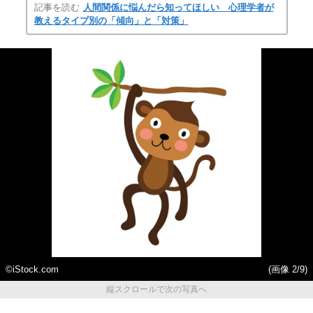
記事を読む
人間関係に悩んだら知ってほしい 心理学者が
教えるタイプ別の「傾向」と「対策」
©iStock.com
(画像 2/9)
縦スクロールで次の写真へ