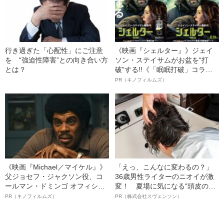
行き過ぎた「心配性」にご注意
《映画『シェルター』》ジェイ
を “強迫性障害”との向き合い方
ソン・ステイサムがお盆を“打
とは？
破”する!!《「眠眠打破」コラ
ボ》
PR（キノフィルムズ）
《映画『Michael／マイケル』》
「えっ、こんなに変わるの？」
父ジョセフ・ジャクソン役、コ
36歳男性ライターのニオイが激
ールマン・ドミンゴ オフィシャ
変！ 夏場に気になる“頭皮のニ
ルインタビュー“観客を魅了した
オイ”や“ベタつき”を解消す
PR（キノフィルムズ）
PR（株式会社スヴェンソン）
名優、複雑な父親像への想いを
る、“ウィッグのスペシャリス
語る”《日本興収70億円突破》
ト”が生み出した徹底ケアとは