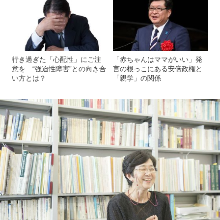
行き過ぎた「心配性」にご注
「赤ちゃんはママがいい」発
意を “強迫性障害”との向き合
言の根っこにある安倍政権と
い方とは？
「親学」の関係