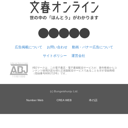
広告掲載について
お問い合わせ
動画・バナー広告について
サイトポリシー
運営会社
ABJマークは、この電子書店・電子書籍配信サービスが、著作権者からコ
ンテンツ使用許諾を得た正規版配信サービスであることを示す登録商標
（登録番号6091713号）です。
(c) Bungeishunju Ltd.
Number Web
CREA WEB
本の話