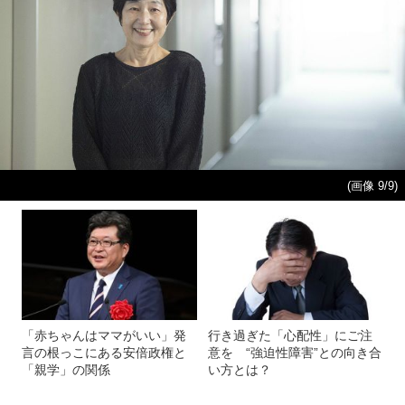
(画像 9/9)
「赤ちゃんはママがいい」発
行き過ぎた「心配性」にご注
言の根っこにある安倍政権と
意を “強迫性障害”との向き合
「親学」の関係
い方とは？