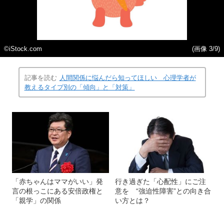
©iStock.com
(画像 3/9)
記事を読む
人間関係に悩んだら知ってほしい 心理学者が
教えるタイプ別の「傾向」と「対策」
「赤ちゃんはママがいい」発
行き過ぎた「心配性」にご注
言の根っこにある安倍政権と
意を “強迫性障害”との向き合
「親学」の関係
い方とは？