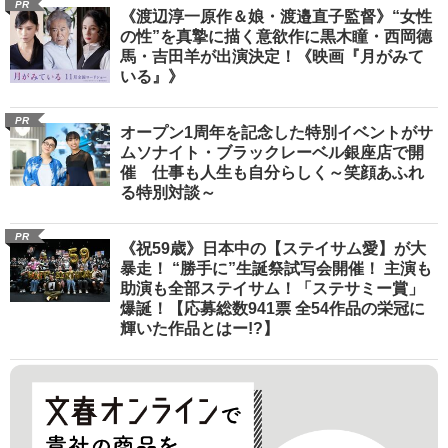
PR
《渡辺淳一原作＆娘・渡邉直子監督》“女性
の性”を真摯に描く意欲作に黒木瞳・西岡德
馬・吉田羊が出演決定！《映画『月がみて
いる』》
PR
オープン1周年を記念した特別イベントがサ
ムソナイト・ブラックレーベル銀座店で開
催 仕事も人生も自分らしく～笑顔あふれ
る特別対談～
PR
《祝59歳》日本中の【ステイサム愛】が大
暴走！ “勝手に”生誕祭試写会開催！ 主演も
助演も全部ステイサム！「ステサミー賞」
爆誕！【応募総数941票 全54作品の栄冠に
輝いた作品とはー!?】