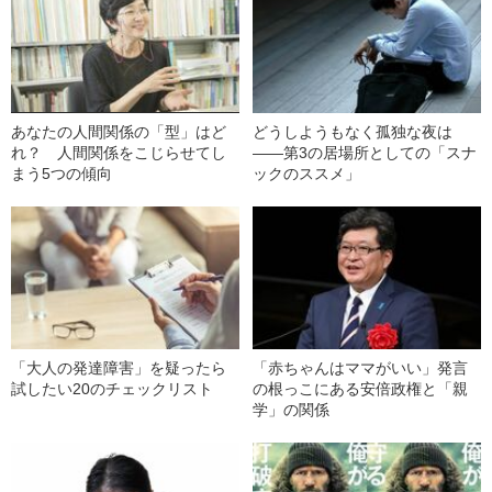
あなたの人間関係の「型」はど
どうしようもなく孤独な夜は
れ？ 人間関係をこじらせてし
――第3の居場所としての「スナ
まう5つの傾向
ックのススメ」
「大人の発達障害」を疑ったら
「赤ちゃんはママがいい」発言
試したい20のチェックリスト
の根っこにある安倍政権と「親
学」の関係