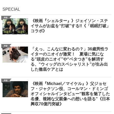
SPECIAL
PR
《映画『シェルター』》ジェイソン・ステ
イサムがお盆を“打破”する!!《「眠眠打破」
コラボ》
PR
「えっ、こんなに変わるの？」36歳男性ラ
イターのニオイが激変！ 夏場に気にな
る“頭皮のニオイ”や“ベタつき”を解消す
る、“ウィッグのスペシャリスト”が生み出
した徹底ケアとは
PR
《映画『Michael／マイケル』》父ジョセ
フ・ジャクソン役、コールマン・ドミンゴ
オフィシャルインタビュー“観客を魅了した
名優、複雑な父親像への想いを語る”《日本
興収70億円突破》