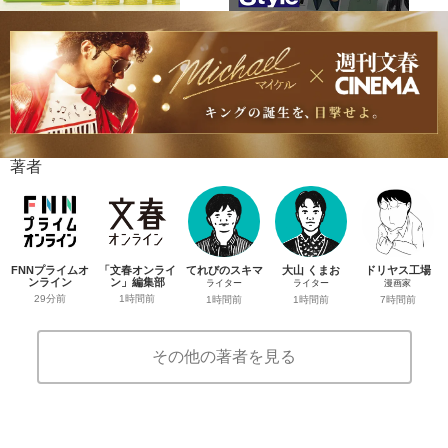
著者
FNNプライムオ
「文春オンライ
てれびのスキマ
大山 くまお
ドリヤス工場
ンライン
ン」編集部
ライター
ライター
漫画家
29分前
1時間前
1時間前
1時間前
7時間前
その他の著者を見る