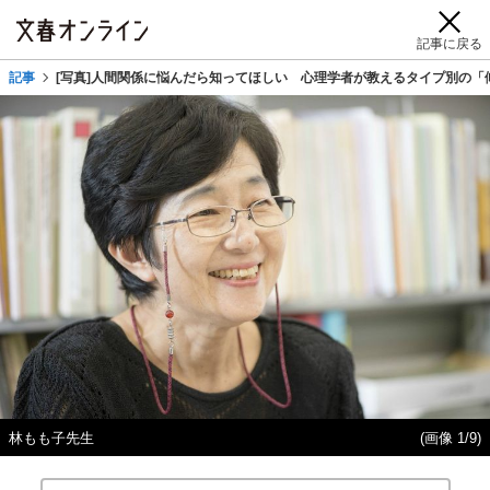
記事に戻る
記事
[写真]人間関係に悩んだら知ってほしい 心理学者が教えるタイプ別の「
林もも子先生
(画像 1/9)