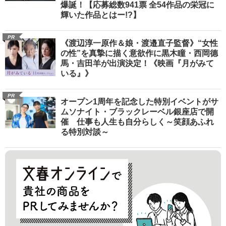
爆誕！【応募総数941票 全54作品の栄冠に
輝いた作品とはー!?】
PR
《渡辺淳一原作＆娘・渡邉直子監督》“女性
の性”を真摯に描く意欲作に黒木瞳・西岡德
馬・吉田羊が出演決定！《映画『月がみて
いる』》
PR
オープン1周年を記念した特別イベントがサ
ムソナイト・ブラックレーベル銀座店で開
催 仕事も人生も自分らしく～笑顔あふれ
る特別対談～