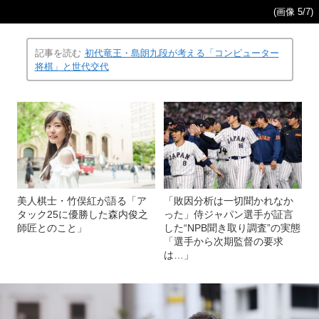
(画像 5/7)
記事を読む
初代竜王・島朗九段が考える「コンピューター
将棋」と世代交代
美人棋士・竹俣紅が語る「ア
「敗因分析は一切聞かれなか
タック25に優勝した森内俊之
った」侍ジャパン選手が証言
師匠とのこと」
した“NPB聞き取り調査”の実態
「選手から次期監督の要求
は…」