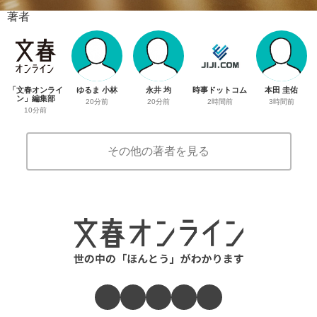
著者
「文春オンライ
ゆるま 小林
永井 均
時事ドットコム
本田 圭佑
ン」編集部
20分前
20分前
2時間前
3時間前
10分前
その他の著者を見る