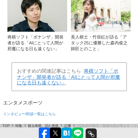
将棋ソフト「ポナンザ」開発
美人棋士・竹俣紅が語る「ア
者が語る「AIにとって人間が
タック25に優勝した森内俊之
邪魔になる日も遠くない」
師匠とのこと」
おすすめの関連記事はこちら
将棋ソフト「ポ
ナンザ」開発者が語る「AIにとって人間が邪魔
になる日も遠くない」
エンタメ
スポーツ
インタビュー/対談一覧はこちら
TOP
特集
観る将棋、読む将棋
記事
[写真]初代竜王・島朗九段が考える「