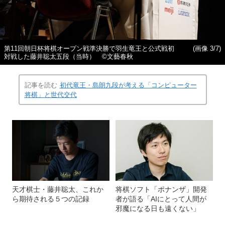
第11回朝日杯将棋オープン戦準決勝で羽生竜王と公式戦初
(画像 3/7)
対戦した藤井聡太五段（当時） ©文藝春秋
記事を読む
初代竜王・島朗九段が考える「コンピューター
将棋」と世代交代
天才棋士・藤井聡太、これか
将棋ソフト「ポナンザ」開発
ら期待される５つの記録
者が語る「AIにとって人間が
邪魔になる日も遠くない」