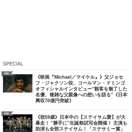
SPECIAL
PR
《映画『Michael／マイケル』》父ジョセ
フ・ジャクソン役、コールマン・ドミンゴ
オフィシャルインタビュー“観客を魅了した
名優、複雑な父親像への想いを語る”《日本
興収70億円突破》
PR
《祝59歳》日本中の【ステイサム愛】が大
暴走！ “勝手に”生誕祭試写会開催！ 主演も
助演も全部ステイサム！「ステサミー賞」