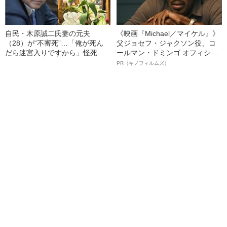
自民・木原誠二氏妻の元夫
《映画『Michael／マイケル』》
（28）が“不審死”…「俺が死ん
父ジョセフ・ジャクソン役、コ
だら迷宮入りですから」怪死現
ールマン・ドミンゴ オフィシャ
場を知るキーマンが重大証言
ルインタビュー“観客を魅了した
PR（キノフィルムズ）
《木原事件に新展開》
名優、複雑な父親像への想いを
語る”《日本興収70億円突破》