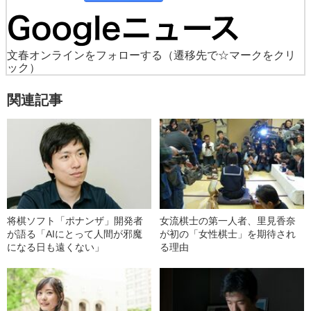
文春オンラインをフォローする
（遷移先で☆マークをクリ
ック）
関連記事
将棋ソフト「ポナンザ」開発者
女流棋士の第一人者、里見香奈
が語る「AIにとって人間が邪魔
が初の「女性棋士」を期待され
になる日も遠くない」
る理由