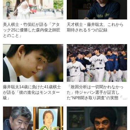
美人棋士・竹俣紅が語る「アタ
天才棋士・藤井聡太、これから
ック25に優勝した森内俊之師匠
期待される５つの記録
とのこと」
藤井聡太14歳に負けた41歳棋士
「敗因分析は一切聞かれなかっ
が語る「彼の進化はモンスター
た」侍ジャパン選手が証言し
級」
た“NPB聞き取り調査”の実態「選
手から次期監督の要求は…」