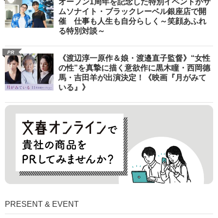
オープン1周年を記念した特別イベントがサ
ムソナイト・ブラックレーベル銀座店で開
催 仕事も人生も自分らしく～笑顔あふれ
る特別対談～
PR
《渡辺淳一原作＆娘・渡邉直子監督》“女性
の性”を真摯に描く意欲作に黒木瞳・西岡德
馬・吉田羊が出演決定！《映画『月がみて
いる』》
PRESENT & EVENT