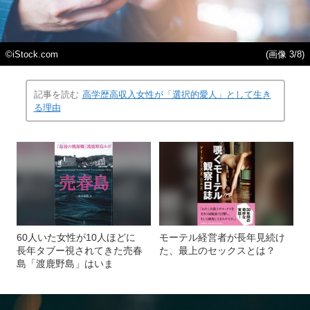
©iStock.com
(画像 3/8)
記事を読む
高学歴高収入女性が「選択的愛人」として生き
る理由
60人いた女性が10人ほどに
モーテル経営者が長年見続け
長年タブー視されてきた売春
た、最上のセックスとは？
島「渡鹿野島」はいま