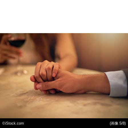
©iStock.com
(画像 5/8)