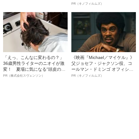
ボ》
PR（キノフィルムズ）
「えっ、こんなに変わるの？」
《映画『Michael／マイケル』》
36歳男性ライターのニオイが激
父ジョセフ・ジャクソン役、コ
変！ 夏場に気になる“頭皮のニ
ールマン・ドミンゴ オフィシャ
オイ”や“ベタつき”を解消す
ルインタビュー“観客を魅了した
PR（株式会社スヴェンソン）
PR（キノフィルムズ）
る、“ウィッグのスペシャリス
名優、複雑な父親像への想いを
ト”が生み出した徹底ケアとは
語る”《日本興収70億円突破》