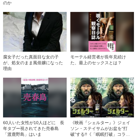
のか
腐女子だった真面目な女の子
モーテル経営者が長年見続け
が、処女のまま風俗嬢になった
た、最上のセックスとは？
理由
60人いた女性が10人ほどに 長
《映画『シェルター』》ジェイ
年タブー視されてきた売春島
ソン・ステイサムがお盆を“打
「渡鹿野島」はいま
破”する!!《「眠眠打破」コラ