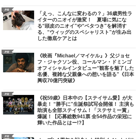
PR
「えっ、こんなに変わるの？」36歳男性ラ
イターのニオイが激変！ 夏場に気にな
る“頭皮のニオイ”や“ベタつき”を解消す
る、“ウィッグのスペシャリスト”が生み出
した徹底ケアとは
PR
《映画『Michael／マイケル』》父ジョセ
フ・ジャクソン役、コールマン・ドミンゴ
オフィシャルインタビュー“観客を魅了した
名優、複雑な父親像への想いを語る”《日本
興収70億円突破》
PR
《祝59歳》日本中の【ステイサム愛】が大
暴走！ “勝手に”生誕祭試写会開催！ 主演も
助演も全部ステイサム！「ステサミー賞」
爆誕！【応募総数941票 全54作品の栄冠に
輝いた作品とはー!?】
PR