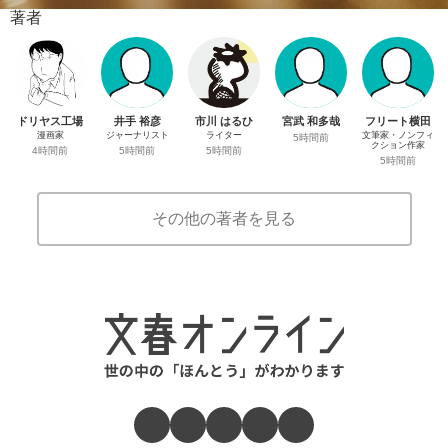
著者
ドリヤス工場
井手 裕彦
市川 はるひ
宮武 和多哉
フリート横田
漫画家
ジャーナリスト
ライター
文筆家・ノンフィ
5時間前
クション作家
4時間前
5時間前
5時間前
5時間前
その他の著者を見る