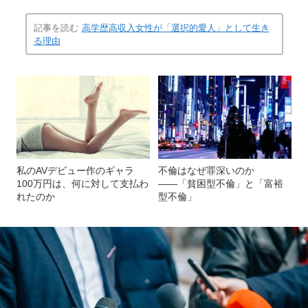
記事を読む
高学歴高収入女性が「選択的愛人」として生き
る理由
私のAVデビュー作のギャラ
不倫はなぜ罪深いのか
100万円は、何に対して支払わ
――「貧困型不倫」と「富裕
れたのか
型不倫」