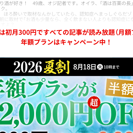
酒が好き！ 49歳、オジ記者です。オイラ、「酒は百薬の長
ック。
ほろ酔いで取材なんかしていたら、認知症へまっしぐらだゾ
に取材で「お酒も少量なら、全く飲まない人よりも認知症にな
ますよ？
は初月300円ですべての記事が読み放題（月額
年額プランはキャンペーン中！