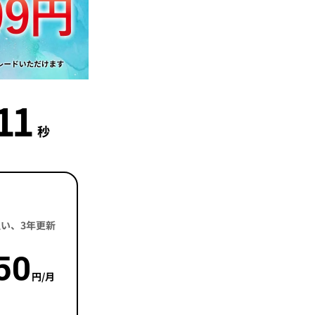
9
秒
括払い、3年更新
50
円/月