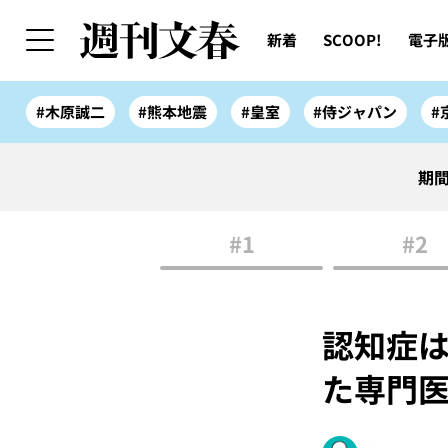
新着
SCOOP!
電子
#木原誠二
#熊本地震
#皇室
#侍ジャパン
#
期間
#1
#2
認知症は
た専門医