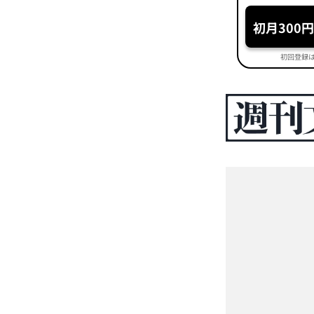
初月300
初回登録は