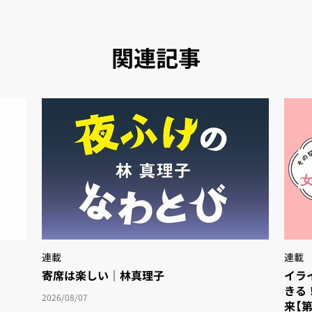
関連記事
連載
連載
寄席は楽しい｜林真理子
イラ
きる
2026/08/07
来【第