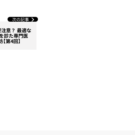
次の記事
注意？ 最適な
を診た専門医
防【第4回】