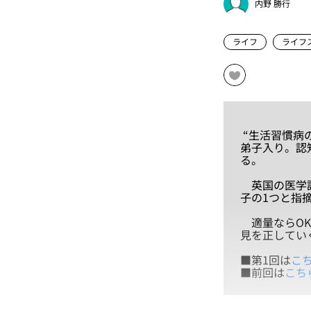
内野 勝行
ライフ
ライフ
“生活習慣病
弟子入り。認
る。
英国の医学誌
子の1つと指
適量ならOK
見を正してい
■第1回は
こ
■前回は
こち