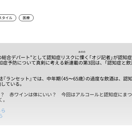
スタイル
医療
おのの
の総合デパート”として認知症リスクに
慄
く「オジ記者」が認知
知症予防について真剣に考える新連載の第3回は、「認知症と飲
『ランセット』では、中年期（45〜65歳）の過度な飲酒は、認
摘している。
？ 赤ワインは体にいい？ 今回はアルコールと認知症にまつ
く。
ちら
ら