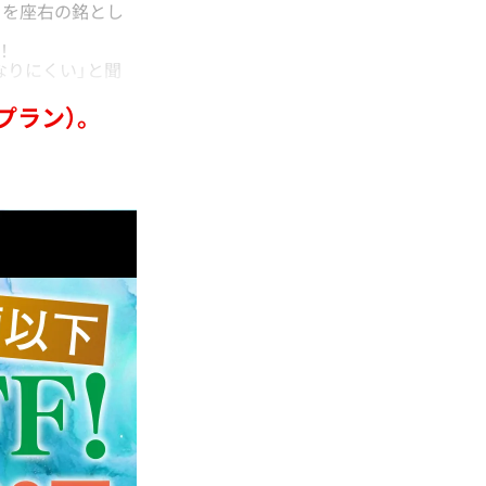
」を座右の銘とし
！
りにくい」と聞
プラン）。