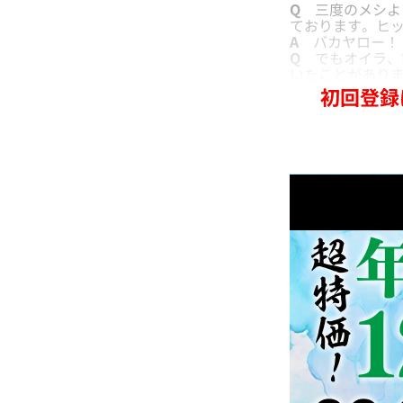
Q
三度のメシより
ております。ヒ
A
バカヤロー！ 
Q
でもオイラ、前
いたことがあり
初回登録