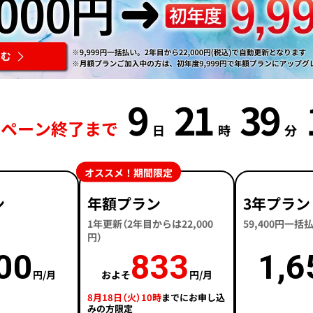
9
21
39
ンペーン終了まで
日
時
分
オススメ！期間限定
ン
年額プラン
3年プラン
1年更新（2年目からは22,000
59,400円一
円）
00
833
1,6
円/月
およそ
円/月
8月18日（火）10時
までにお申し込
みの方限定