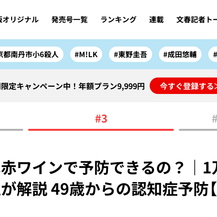
版オリジナル
発売号一覧
ランキング
連載
文春記者ト
京都南丹市小6殺人
#M!LK
#東野圭吾
#成田悠輔
限定キャンペーン中！年額プラン9,999円
今すぐ登録する
#3
赤ワインで予防できるの？｜1
が解説 49歳からの認知症予防【