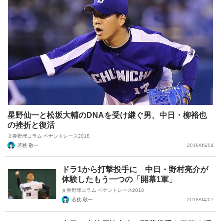
星野仙一と松坂大輔のDNAを受け継ぐ男、中日・柳裕也
の挫折と復活
文春野球コラム ペナントレース2018
若狭 敬一
2018/05/04
ドラ1から打撃投手に 中日・野村亮介が
体験したもう一つの「開幕1軍」
文春野球コラム ペナントレース2018
若狭 敬一
2018/04/07