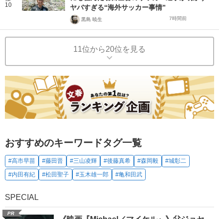
10
ヤバすぎる“海外サッカー事情”
7時間前
黒島 暁生
11位から20位を見る
おすすめのキーワードタグ一覧
#高市早苗
#藤田晋
#三山凌輝
#後藤真希
#森岡毅
#城彰二
#内田有紀
#松田聖子
#玉木雄一郎
#亀和田武
SPECIAL
PR