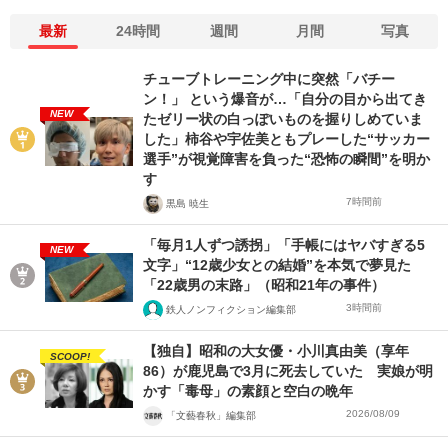
最新
24時間
週間
月間
写真
チューブトレーニング中に突然「バチー
ン！」 という爆音が…「自分の目から出てき
NEW
たゼリー状の白っぽいものを握りしめていま
した」柿谷や宇佐美ともプレーした“サッカー
選手”が視覚障害を負った“恐怖の瞬間”を明か
す
7時間前
黒島 暁生
「毎月1人ずつ誘拐」「手帳にはヤバすぎる5
NEW
文字」“12歳少女との結婚”を本気で夢見た
「22歳男の末路」（昭和21年の事件）
3時間前
鉄人ノンフィクション編集部
【独自】昭和の大女優・小川真由美（享年
SCOOP!
86）が鹿児島で3月に死去していた 実娘が明
かす「毒母」の素顔と空白の晩年
2026/08/09
「文藝春秋」編集部