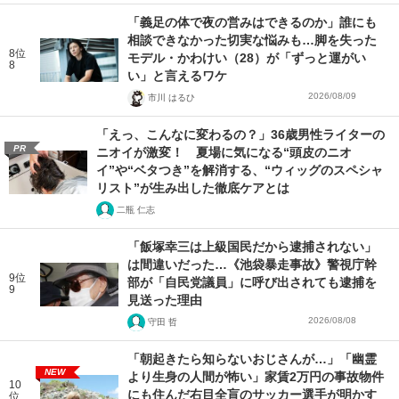
「義足の体で夜の営みはできるのか」誰にも
相談できなかった切実な悩みも…脚を失った
8位
モデル・かわけい（28）が「ずっと運がい
8
い」と言えるワケ
2026/08/09
市川 はるひ
「えっ、こんなに変わるの？」36歳男性ライターの
PR
ニオイが激変！ 夏場に気になる“頭皮のニオ
イ”や“ベタつき”を解消する、“ウィッグのスペシャ
リスト”が生み出した徹底ケアとは
二瓶 仁志
「飯塚幸三は上級国民だから逮捕されない」
は間違いだった…《池袋暴走事故》警視庁幹
9位
部が「自民党議員」に呼び出されても逮捕を
9
見送った理由
2026/08/08
守田 哲
「朝起きたら知らないおじさんが…」「幽霊
NEW
より生身の人間が怖い」家賃2万円の事故物件
10
にも住んだ右目全盲のサッカー選手が明かす
位