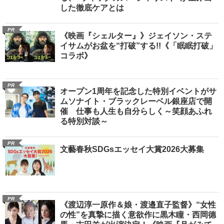
した徹底ケアとは
PR
《映画『シェルター』》ジェイソン・ステ
イサムがお盆を“打破”する!!《「眠眠打破」
コラボ》
PR
オープン1周年を記念した特別イベントがサ
ムソナイト・ブラックレーベル銀座店で開
催 仕事も人生も自分らしく～笑顔あふれ
る特別対談～
PR
文藝春秋SDGsエッセイ大賞2026大募集
PR
《渡辺淳一原作＆娘・渡邉直子監督》“女性
の性”を真摯に描く意欲作に黒木瞳・西岡德