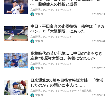
へ 藤嶋健人の挫折と成長
文春野球コラム ペナントレース2018
若狭 敬一
2018/09/12
中日・平田良介の走塁技術 秘密は「ドカ
ベン」と「大阪桐蔭」にあった
文春野球コラム ペナントレース2018
若狭 敬一
2018/08/07
高校時代の苦い記憶……中日の“名もなき
左腕”笠原祥太郎は、英雄になれるか
文春野球コラム ペナントレース2018
若狭 敬一
2018/07/10
日米通算200勝を目指す松坂大輔 「復活
したのか」の問いに本人は……
文春野球コラム ペナントレース2018 テーマ「松坂大輔」
若狭 敬一
2018/06/17