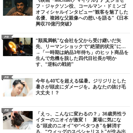
《映画『Michael／マイケル』》父ジョセ
フ・ジャクソン役、コールマン・ドミンゴ
オフィシャルインタビュー“観客を魅了した
名優、複雑な父親像への想いを語る”《日本
興収70億円突破》
PR
“順風満帆”な会社を父から受け継いだ矢
先、リーマンショックで“絶望的状況”に…
→「一時期は納品3年待ち」のヒット商品を
生んで危機を脱した四代目社長が明か
す、“逆転の戦術”
PR
今年も40℃を超える猛暑。ジリジリとした
暑さが頭皮にダメージを。あなたの抜け毛
大丈夫！？
PR
「えっ、こんなに変わるの？」36歳男性ラ
イターのニオイが激変！ 夏場に気にな
る“頭皮のニオイ”や“ベタつき”を解消す
る、“ウィッグのスペシャリスト”が生み出