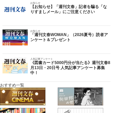
お知らせ
【お知らせ】「週刊文春」記者を騙る「な
りすましメール」にご注意ください
お知らせ
「週刊文春WOMAN」（2026夏号）読者ア
ンケート＆プレゼント
人気記事アンケート
《図書カード5000円分が当たる》週刊文春8
月13日・20日号 人気記事アンケート募集
中！
おすすめ一覧