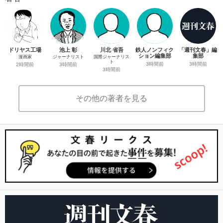
ドリヤス工場
池上 彰
川北 省吾
鉄人ノンフィク
「週刊文春」編
ション編集部
集部
漫画家
ジャーナリスト
国際ジャーナリス
ト
3時間前
3時間前
2時間前
3時間前
3時間前
その他の著者を見る