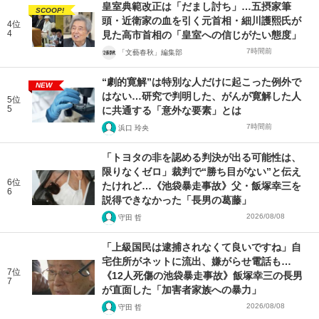
皇室典範改正は「だまし討ち」…五摂家筆
SCOOP!
頭・近衛家の血を引く元首相・細川護熙氏が
4位
4
見た高市首相の「皇室への信じがたい態度」
7時間前
「文藝春秋」編集部
“劇的寛解”は特別な人だけに起こった例外で
NEW
はない…研究で判明した、がんが寛解した人
5位
5
に共通する「意外な要素」とは
7時間前
浜口 玲央
「トヨタの非を認める判決が出る可能性は、
限りなくゼロ」裁判で“勝ち目がない”と伝え
6位
たけれど…《池袋暴走事故》父・飯塚幸三を
6
説得できなかった「長男の葛藤」
2026/08/08
守田 哲
「上級国民は逮捕されなくて良いですね」自
宅住所がネットに流出、嫌がらせ電話も…
7位
《12人死傷の池袋暴走事故》飯塚幸三の長男
7
が直面した「加害者家族への暴力」
2026/08/08
守田 哲