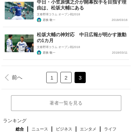
中日・小笠原慎之介が開幕投手を目指す理
由は、松坂大輔にある
文春野球コラム オープン戦2018
若狭 敬一
2018/03/16
松坂大輔の神対応 中日広報が明かす激動
の1カ月
文春野球コラム オープン戦2018
若狭 敬一
2018/03/11
前へ
1
2
3
著者一覧を見る
ランキング
総合
ニュース
ビジネス
エンタメ
ライフ