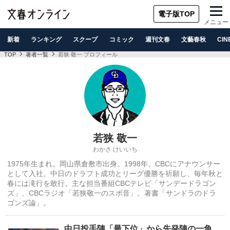
電子版TOP
メニュー
新着
ランキング
スクープ
コミック
週刊文春
文藝春秋
CIN
TOP
著者一覧
若狭 敬一 プロフィール
若狭 敬一
わかさ けいいち
1975年生まれ。岡山県倉敷市出身。1998年、CBCにアナウンサー
として入社。中日のドラフト成功とリーグ優勝を祈願し、毎年秋と
春には滝行を敢行。主な担当番組CBCテレビ「サンデードラゴン
ズ」、CBCラジオ「若狭敬一のスポ音」。著書「サンドラのドラ
ゴンズ論」。
中日投手陣「最下位」から先発陣の一角