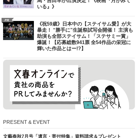
馬・吉田羊が出演決定！《映画『月がみて
いる』》
PR
《祝59歳》日本中の【ステイサム愛】が大
暴走！ “勝手に”生誕祭試写会開催！ 主演も
助演も全部ステイサム！「ステサミー賞」
爆誕！【応募総数941票 全54作品の栄冠に
輝いた作品とはー!?】
PRESENT & EVENT
文藝春秋7月号「遺言・寄付特集」資料請求＆プレゼント