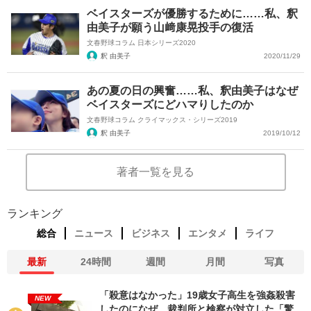
ベイスターズが優勝するために……私、釈
由美子が願う山﨑康晃投手の復活
文春野球コラム 日本シリーズ2020
釈 由美子
2020/11/29
あの夏の日の興奮……私、釈由美子はなぜ
ベイスターズにどハマりしたのか
文春野球コラム クライマックス・シリーズ2019
釈 由美子
2019/10/12
著者一覧を見る
ランキング
総合
ニュース
ビジネス
エンタメ
ライフ
最新
24時間
週間
月間
写真
「殺意はなかった」19歳女子高生を強姦殺害
NEW
したのになぜ…裁判所と検察が対立した「驚