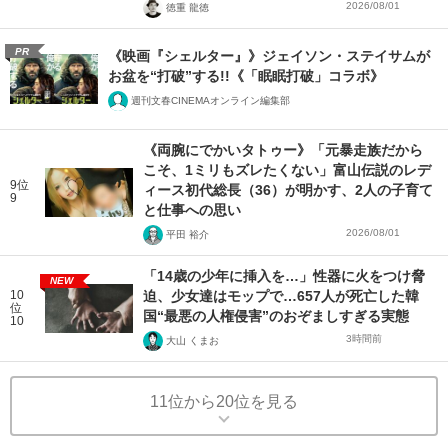
2026/08/01
徳重 龍徳
PR
《映画『シェルター』》ジェイソン・ステイサムが
お盆を“打破”する!!《「眠眠打破」コラボ》
週刊文春CINEMAオンライン編集部
《両腕にでかいタトゥー》「元暴走族だから
こそ、1ミリもズレたくない」富山伝説のレデ
9位
ィース初代総長（36）が明かす、2人の子育て
9
と仕事への思い
2026/08/01
平田 裕介
「14歳の少年に挿入を…」性器に火をつけ脅
NEW
10
迫、少女達はモップで…657人が死亡した韓
位
国“最悪の人権侵害”のおぞましすぎる実態
10
3時間前
大山 くまお
11位から20位を見る