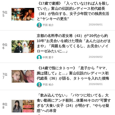
《17歳で逮捕》「入っていなければ人を殺し
ていた」富山の伝説的レディース初代総長
5位
（36）が告白する、女子少年院での独房生活
5
と“ヤンキーの更生”
2026/08/01
平田 裕介
京都の名料亭の若女将（43）が“20代から約
10年”お見合いを続けた理由「あんたはわがま
6位
まや」「両親も焦ってくるし、お見合いノイ
6
ローゼみたいに…」
2026/08/02
中岡 愛子
《14歳で指にタトゥー》「息子から『ママ、
腕は隠して』と…」富山伝説のレディース初
7位
7
代総長（36）が語る、タトゥーを入れた後悔
2026/08/01
平田 裕介
「飲み込んでない」「バケツに吐いてる」大
食い動画にアンチ殺到…体重46キロの“可愛す
8位
ぎる”大食い女子（24）が明かす、“やらせ疑
8
惑”への本音