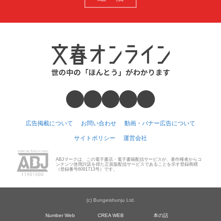
広告掲載について
お問い合わせ
動画・バナー広告について
サイトポリシー
運営会社
ABJマークは、この電子書店・電子書籍配信サービスが、著作権者からコ
ンテンツ使用許諾を得た正規版配信サービスであることを示す登録商標
（登録番号6091713号）です。
(c) Bungeishunju Ltd.
Number Web
CREA WEB
本の話