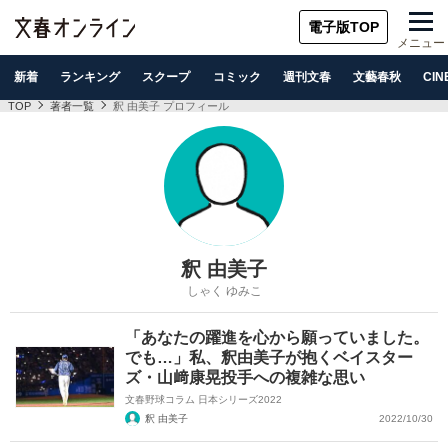
電子版TOP
メニュー
新着
ランキング
スクープ
コミック
週刊文春
文藝春秋
CIN
TOP
著者一覧
釈 由美子 プロフィール
釈 由美子
しゃく ゆみこ
「あなたの躍進を心から願っていました。
でも…」私、釈由美子が抱くベイスター
ズ・山﨑康晃投手への複雑な思い
文春野球コラム 日本シリーズ2022
釈 由美子
2022/10/30