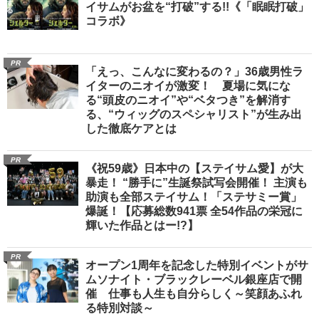
イサムがお盆を“打破”する!!《「眠眠打破」
コラボ》
PR
「えっ、こんなに変わるの？」36歳男性ラ
イターのニオイが激変！ 夏場に気にな
る“頭皮のニオイ”や“ベタつき”を解消す
る、“ウィッグのスペシャリスト”が生み出
した徹底ケアとは
PR
《祝59歳》日本中の【ステイサム愛】が大
暴走！ “勝手に”生誕祭試写会開催！ 主演も
助演も全部ステイサム！「ステサミー賞」
爆誕！【応募総数941票 全54作品の栄冠に
輝いた作品とはー!?】
PR
オープン1周年を記念した特別イベントがサ
ムソナイト・ブラックレーベル銀座店で開
催 仕事も人生も自分らしく～笑顔あふれ
る特別対談～