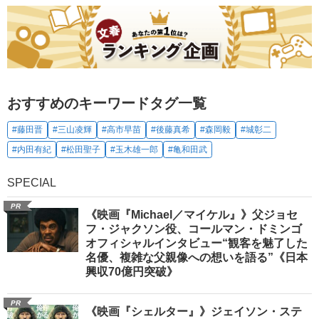
おすすめのキーワードタグ一覧
#藤田晋
#三山凌輝
#高市早苗
#後藤真希
#森岡毅
#城彰二
#内田有紀
#松田聖子
#玉木雄一郎
#亀和田武
SPECIAL
PR
《映画『Michael／マイケル』》父ジョセ
フ・ジャクソン役、コールマン・ドミンゴ
オフィシャルインタビュー“観客を魅了した
名優、複雑な父親像への想いを語る”《日本
興収70億円突破》
PR
《映画『シェルター』》ジェイソン・ステ