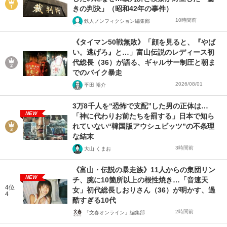
きの判決」（昭和42年の事件）
10時間前
鉄人ノンフィクション編集部
《タイマン50戦無敗》「顔を見ると、『やば
い。逃げろ』と…」富山伝説のレディース初
代総長（36）が語る、ギャルサー制圧と朝ま
でのバイク暴走
2026/08/01
平田 裕介
3万8千人を“恐怖で支配”した男の正体は…
NEW
「神に代わりお前たちを罰する」日本で知ら
れていない“韓国版アウシュビッツ”の不条理
な結末
3時間前
大山 くまお
《富山・伝説の暴走族》11人からの集団リン
NEW
チ、腕に10箇所以上の根性焼き…「音速天
4位
女」初代総長しおりさん（36）が明かす、過
4
酷すぎる10代
2時間前
「文春オンライン」編集部