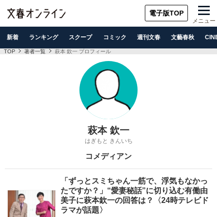
電子版TOP
メニュー
新着
ランキング
スクープ
コミック
週刊文春
文藝春秋
CIN
TOP
著者一覧
萩本 欽一 プロフィール
萩本 欽一
はぎもと きんいち
コメディアン
「ずっとスミちゃん一筋で、浮気もなかっ
たですか？」“愛妻秘話”に切り込む有働由
美子に萩本欽一の回答は？〈24時テレビド
ラマが話題〉