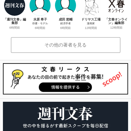
「週刊文春」編
水原 希子
成田 悠輔
ドリヤス工場
「文春オンライ
集部
ン」編集部
俳優・モデル
経済学者
漫画家
6時間前
12時間前
6時間前
6時間前
12時間前
その他の著者を見る