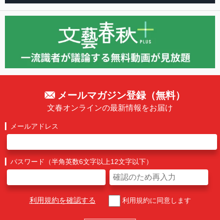
メールマガジン登録（無料）
文春オンラインの最新情報をお届け
メールアドレス
パスワード（半角英数6文字以上12文字以下）
利用規約を確認する
利用規約に同意します