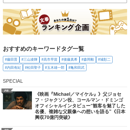
おすすめのキーワードタグ一覧
#藤田晋
#三山凌輝
#高市早苗
#後藤真希
#森岡毅
#城彰二
#内田有紀
#松田聖子
#玉木雄一郎
#亀和田武
SPECIAL
PR
《映画『Michael／マイケル』》父ジョセ
フ・ジャクソン役、コールマン・ドミンゴ
オフィシャルインタビュー“観客を魅了した
名優、複雑な父親像への想いを語る”《日本
興収70億円突破》