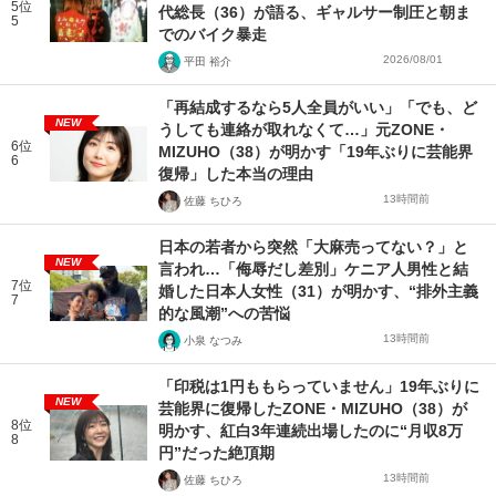
5位
代総長（36）が語る、ギャルサー制圧と朝ま
5
でのバイク暴走
2026/08/01
平田 裕介
「再結成するなら5人全員がいい」「でも、ど
NEW
うしても連絡が取れなくて…」元ZONE・
6位
MIZUHO（38）が明かす「19年ぶりに芸能界
6
復帰」した本当の理由
13時間前
佐藤 ちひろ
日本の若者から突然「大麻売ってない？」と
NEW
言われ…「侮辱だし差別」ケニア人男性と結
7位
婚した日本人女性（31）が明かす、“排外主義
7
的な風潮”への苦悩
13時間前
小泉 なつみ
「印税は1円ももらっていません」19年ぶりに
NEW
芸能界に復帰したZONE・MIZUHO（38）が
8位
明かす、紅白3年連続出場したのに“月収8万
8
円”だった絶頂期
13時間前
佐藤 ちひろ