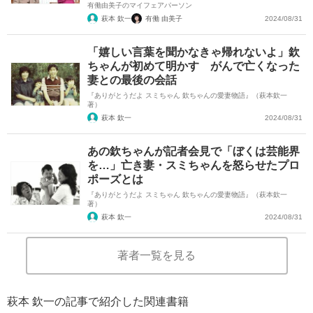
有働由美子のマイフェアパーソン
萩本 欽一
有働 由美子
2024/08/31
「嬉しい言葉を聞かなきゃ帰れないよ」欽
ちゃんが初めて明かす がんで亡くなった
妻との最後の会話
『ありがとうだよ スミちゃん 欽ちゃんの愛妻物語』（萩本欽一
著）
萩本 欽一
2024/08/31
あの欽ちゃんが記者会見で「ぼくは芸能界
を…」亡き妻・スミちゃんを怒らせたプロ
ポーズとは
『ありがとうだよ スミちゃん 欽ちゃんの愛妻物語』（萩本欽一
著）
萩本 欽一
2024/08/31
著者一覧を見る
萩本 欽一の記事で紹介した関連書籍