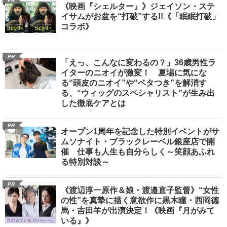
PR
《映画『シェルター』》ジェイソン・ステ
イサムがお盆を“打破”する!!《「眠眠打破」
コラボ》
PR
「えっ、こんなに変わるの？」36歳男性ラ
イターのニオイが激変！ 夏場に気にな
る“頭皮のニオイ”や“ベタつき”を解消す
る、“ウィッグのスペシャリスト”が生み出
した徹底ケアとは
PR
オープン1周年を記念した特別イベントがサ
ムソナイト・ブラックレーベル銀座店で開
催 仕事も人生も自分らしく～笑顔あふれ
る特別対談～
PR
《渡辺淳一原作＆娘・渡邉直子監督》“女性
の性”を真摯に描く意欲作に黒木瞳・西岡德
馬・吉田羊が出演決定！《映画『月がみて
いる』》