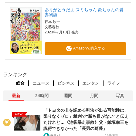
ありがとうだよ スミちゃん 欽ちゃんの愛
妻物語
萩本 欽一
文藝春秋
2023年7月10日 発売
Amazonで購入する
ランキング
総合
ニュース
ビジネス
エンタメ
ライフ
最新
24時間
週間
月間
写真
「トヨタの非を認める判決が出る可能性は、
NEW
限りなくゼロ」裁判で“勝ち目がない”と伝え
たけれど…《池袋暴走事故》父・飯塚幸三を
説得できなかった「長男の葛藤」
16時間前
守田 哲