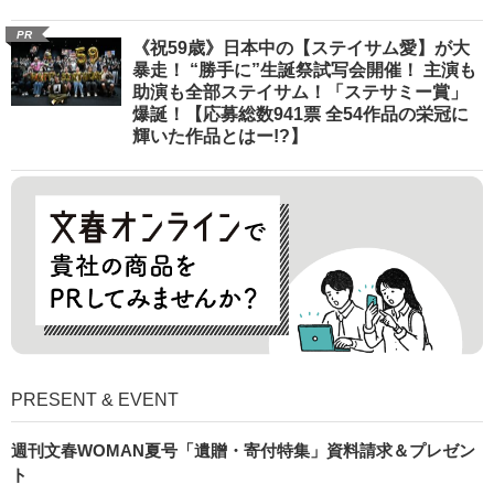
PR
《祝59歳》日本中の【ステイサム愛】が大
暴走！ “勝手に”生誕祭試写会開催！ 主演も
助演も全部ステイサム！「ステサミー賞」
爆誕！【応募総数941票 全54作品の栄冠に
輝いた作品とはー!?】
PRESENT & EVENT
週刊文春WOMAN夏号「遺贈・寄付特集」資料請求＆プレゼン
ト