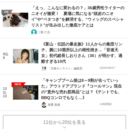
「えっ、こんなに変わるの？」36歳男性ライターの
PR
ニオイが激変！ 夏場に気になる“頭皮のニオ
イ”や“ベタつき”を解消する、“ウィッグのスペシャ
リスト”が生み出した徹底ケアとは
二瓶 仁志
《富山・伝説の暴走族》11人からの集団リン
チ、腕に10箇所以上の根性焼き…「音速天
9位
女」初代総長しおりさん（36）が明かす、過
9
酷すぎる10代
2026/08/07
「文春オンライン」編集部
「キャンプブーム後は8～9割が去っていっ
NEW
た」アウトドアブランド『コールマン』現在
10
の“意外な売れ筋商品”とは？《テントでも、
位
10
BBQコンロでもなく…》
13時間前
徳重 龍徳
11位から20位を見る