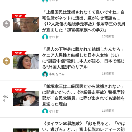
「上級国民は逮捕されなくて良いですね」自
NEW
宅住所がネットに流出、嫌がらせ電話も…
《12人死傷の池袋暴走事故》飯塚幸三の長男
が直面した「加害者家族への暴力」
16時間前
守田 哲
「黒人の下半身に惹かれて結婚したんだろ」
NEW
ケニア人男性と結婚した日本人女性（31）
に“誹謗中傷”殺到…本人が語る、日本で感じ
る“外国人差別”のリアル
13時間前
小泉 なつみ
「飯塚幸三は上級国民だから逮捕されない」
NEW
は間違いだった…《池袋暴走事故》警視庁幹
4位
部が「自民党議員」に呼び出されても逮捕を
4
見送った理由
16時間前
守田 哲
《タイマン50戦無敗》「顔を見ると、『やば
い。逃げろ』と…」富山伝説のレディース初