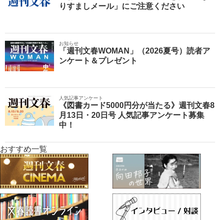
りすましメール」にご注意ください
お知らせ
「週刊文春WOMAN」（2026夏号）読者ア
ンケート＆プレゼント
人気記事アンケート
《図書カード5000円分が当たる》週刊文春8
月13日・20日号 人気記事アンケート募集
中！
おすすめ一覧