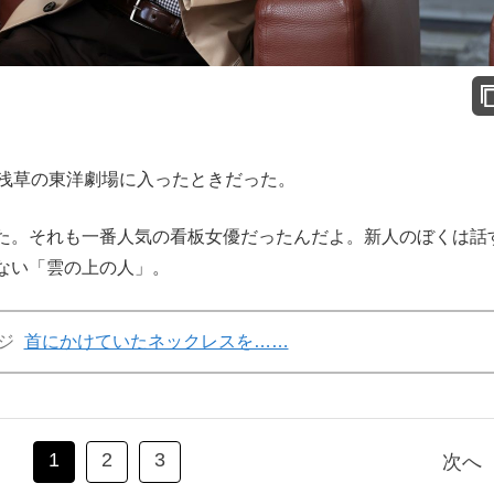
浅草の東洋劇場に入ったときだった。
た。それも一番人気の看板女優だったんだよ。新人のぼくは話
ない「雲の上の人」。
ジ
首にかけていたネックレスを……
1
2
3
次へ