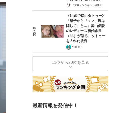
「文春オンライン」編集部
《14歳で指にタトゥー》
「息子から『ママ、腕は
隠して』と…」富山伝説
10
のレディース初代総長
位
10
（36）が語る、タトゥー
を入れた後悔
平田 裕介
11位から20位を見る
最新情報を発信中！