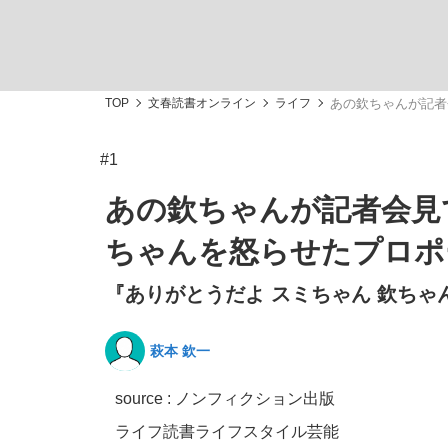
TOP
文春読書オンライン
ライフ
あの欽ちゃんが記者
#1
「敗因分析は一切聞かれなかった」侍ジャパン選
キングの誕生を、目撃せよ。
あの欽ちゃんが記者会見
ちゃんを怒らせたプロポ
『ありがとうだよ スミちゃん 欽ちゃ
the Style
萩本 欽一
source : ノンフィクション出版
「目標達成できなかったからと言って…」サッ
ライフ
読書
ライフスタイル
芸能