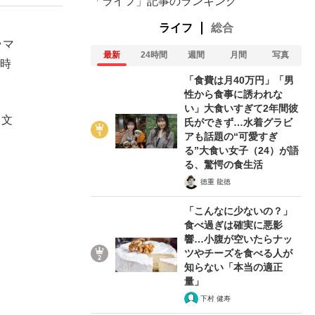
「ライフ」記事のランキング
ライフ
総合
ラマ
最新
24時間
週間
月間
写真
4時
「食費は月40万円」「男
性から食事に誘われな
い」大食いすぎて2年間彼
（文
氏ができず…水着グラビ
アも話題の“可愛すぎ
る”大食い女子（24）が語
る、驚愕の食生活
徳重 龍徳
「こんなに少ないの？」
食べ過ぎは確実に悪影
響…小腹が空いたらナッ
ツやチーズを食べる人が
知らない「本当の適正
量」
下村 健寿