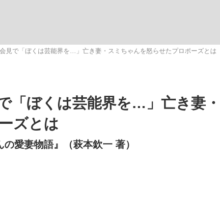
いまさら聞け
会見で「ぼくは芸能界を…」亡き妻・スミちゃんを怒らせたプロポーズとは
手が証言した“NPB聞...
「クマが悪者扱いされているの
で「ぼくは芸能界を…」亡き妻
ーズとは
んの愛妻物語』（萩本欽一 著）
もっと見る
カー日本代表・森保一監督...