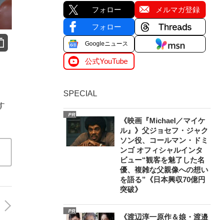
フォロー
メルマガ登録
フォロー
Googleニュース
公式YouTube
SPECIAL
す
PR
《映画『Michael／マイケ
ル』》父ジョセフ・ジャク
ソン役、コールマン・ドミ
ンゴ オフィシャルインタ
ビュー“観客を魅了した名
優、複雑な父親像への想い
を語る”《日本興収70億円
突破》
PR
《渡辺淳一原作＆娘・渡邉