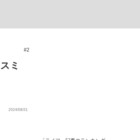
ない資産運用のすべて
#2
が悲しい」『北の国から』倉本聰氏（91...
・スミ
2024/08/31