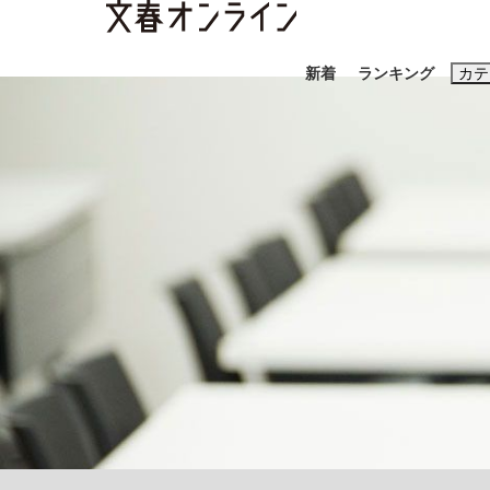
新着
ランキング
カテ
スクープ
ニュー
おすすめのキ
#藤田晋
#三
#玉木雄一郎
「90%は失敗する。でも…」本田圭佑が初め
終戦から81年