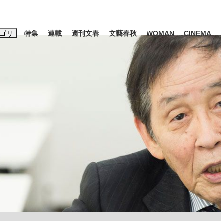
ゴリ
特集
連載
週刊文春
文藝春秋
WOMAN
CINEMA
キーワード入力
ス
エンタメ
ライフ
ビジネス
ーワードタグ一覧
山凌輝
#高市早苗
#後藤真希
#森岡毅
#城彰二
#内田有紀
観る将棋、読
#亀和田武
て明かした日本代表監督に...
「最悪の空気のまま解散」W