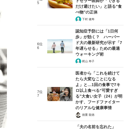
トセラー医師が「できる
5
だけ避けたい」と語る“食
べ物”の正体
下村 健寿
認知症予防には「1日何
歩」が効く？ ハーバー
ド大の最新研究が示す「7
6位
6
年遅らせる」ための最適
ウォーキング術
梶山 寿子
医者から「これを続けて
たら大変なことになる
よ」と…1回の食事で7キ
ロ以上食べる“可愛すぎ
7位
7
る”大食い女子（24）が明
かす、フードファイター
のリアルな健康事情
徳重 龍徳
「夫の名前を忘れた」