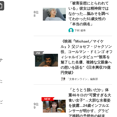
「被害妄想にとらわれて
いる」彼女は精神病では
8位
なかった…脳みそを調べ
8
てわかった51歳女性の
「本当の病名」
下村 健寿
《映画『Michael／マイケ
ル』》父ジョセフ・ジャクソン
役、コールマン・ドミンゴ オフ
、
PR
ィシャルインタビュー“観客を
ナ
魅了した名優、複雑な父親像へ
の想いを語る”《日本興収70億
円突破》
「文春オンライン」編集部
た
「とうとう脱いだか」体
重46キロの“可愛すぎる大
NEW
食い女子”→大胆な水着姿
だ
9位
を披露…24歳インフルエ
9
ンサーが明かす、グラビ
ア挑戦の予想外の結末