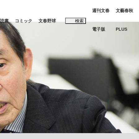
週刊文春
文藝春秋
読書
コミック
文春野球
検索
電子版
PLUS
インタビュー
読書
#松田聖子
む将棋
BC日本代表“敗戦”の真実 選手が明かす...