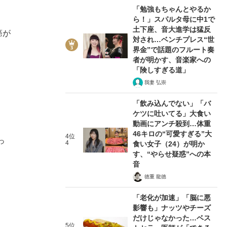
「勉強もちゃんとやるか
ら！」スパルタ母に中1で
土下座、音大進学は猛反
癌が
対され…ベンチプレス“世
。
界金”で話題のフルート奏
者が明かす、音楽家への
「険しすぎる道」
我妻 弘崇
「飲み込んでない」「バ
ケツに吐いてる」大食い
動画にアンチ殺到…体重
46キロの“可愛すぎる”大
4位
っ
4
食い女子（24）が明か
す、“やらせ疑惑”への本
音
徳重 龍徳
「老化が加速」「脳に悪
影響も」ナッツやチーズ
だけじゃなかった…ベス
5位