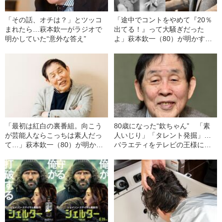
「その話、オチは？」とツッコ
「途中でコントをやめて『20％
まれたら…萩本欽一がラジオで
出てる！』って大騒ぎだった
明かしていた“意外な答え”
よ」萩本欽一（80）が明かす紅
白“裏”番組の想い《「紅白歌合戦
をブッとばせ！」と立ち上がっ
た2人のコメディアンの物語》
「最初は紅白の裏番組。向こう
80歳になった“欽ちゃん” 「素
が芸能人ならこっちは素人だっ
人いじり」「タレント発掘」…
て…」萩本欽一（80）が明かす
バラエティをテレビの王様にし
「欽ちゃんの仮装大賞」誕生秘
た功労者の“隠された想い”
話《“今回で私この番組終わり”発
言の真意も聞いた》