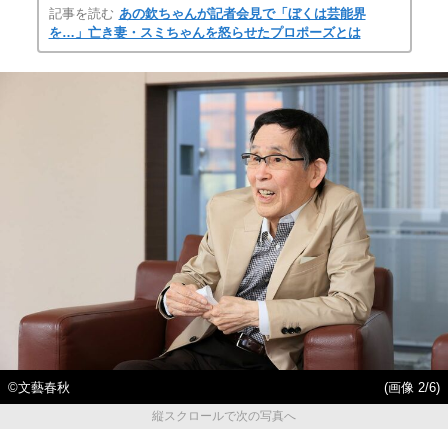
記事を読む
あの欽ちゃんが記者会見で「ぼくは芸能界
を…」亡き妻・スミちゃんを怒らせたプロポーズとは
©文藝春秋
(画像 2/6)
縦スクロールで次の写真へ