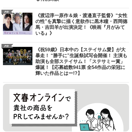
PR
《渡辺淳一原作＆娘・渡邉直子監督》“女性
の性”を真摯に描く意欲作に黒木瞳・西岡德
馬・吉田羊が出演決定！《映画『月がみて
いる』》
PR
《祝59歳》日本中の【ステイサム愛】が大
暴走！ “勝手に”生誕祭試写会開催！ 主演も
助演も全部ステイサム！「ステサミー賞」
爆誕！【応募総数941票 全54作品の栄冠に
輝いた作品とはー!?】