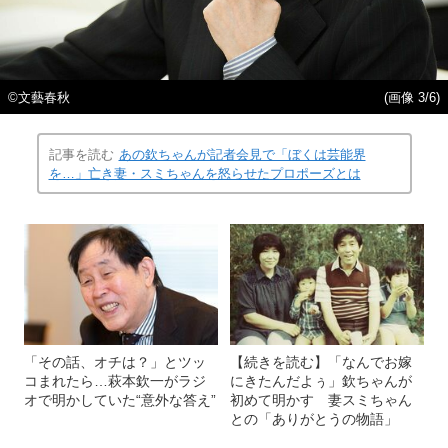
©文藝春秋
(画像 3/6)
記事を読む
あの欽ちゃんが記者会見で「ぼくは芸能界
を…」亡き妻・スミちゃんを怒らせたプロポーズとは
「その話、オチは？」とツッ
【続きを読む】「なんでお嫁
コまれたら…萩本欽一がラジ
にきたんだよぅ」欽ちゃんが
オで明かしていた“意外な答え”
初めて明かす 妻スミちゃん
との「ありがとうの物語」