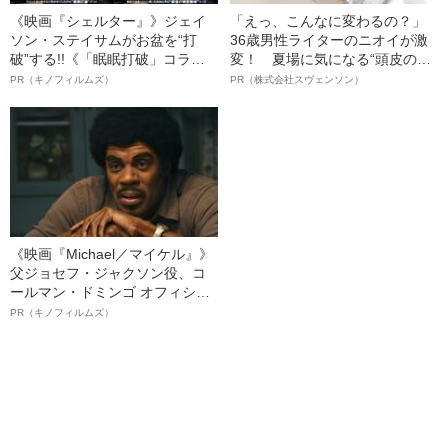
《映画『シェルター』》ジェイ
「えっ、こんなに変わるの？」
ソン・ステイサムがお盆を“打
36歳男性ライターのニオイが激
破”する!!《「眠眠打破」コラ
変！ 夏場に気になる“頭皮のニ
ボ》
オイ”や“ベタつき”を解消す
PR（キノフィルムズ）
PR（株式会社スヴェンソン）
る、“ウィッグのスペシャリス
ト”が生み出した徹底ケアとは
《映画『Michael／マイケル』》
父ジョセフ・ジャクソン役、コ
ールマン・ドミンゴ オフィシャ
ルインタビュー“観客を魅了した
PR（キノフィルムズ）
名優、複雑な父親像への想いを
語る”《日本興収70億円突破》