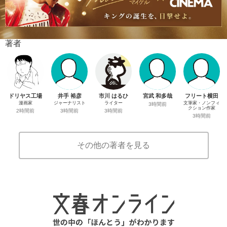
著者
ドリヤス工場
井手 裕彦
市川 はるひ
宮武 和多哉
フリート横田
漫画家
ジャーナリスト
ライター
文筆家・ノンフィ
3時間前
クション作家
2時間前
3時間前
3時間前
3時間前
その他の著者を見る