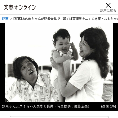
記事に戻る
記事
[写真]あの欽ちゃんが記者会見で「ぼくは芸能界を…」亡き妻・スミちゃ
欽ちゃんとスミちゃん夫妻と長男（写真提供：佐藤企画）
(画像 1/6)