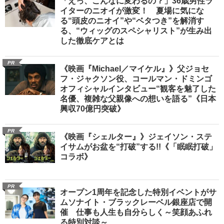
「えっ、こんなに変わるの？」36歳男性ラ
イターのニオイが激変！ 夏場に気にな
る“頭皮のニオイ”や“ベタつき”を解消す
る、“ウィッグのスペシャリスト”が生み出
した徹底ケアとは
PR
《映画『Michael／マイケル』》父ジョセ
フ・ジャクソン役、コールマン・ドミンゴ
オフィシャルインタビュー“観客を魅了した
名優、複雑な父親像への想いを語る”《日本
興収70億円突破》
PR
《映画『シェルター』》ジェイソン・ステ
イサムがお盆を“打破”する!!《「眠眠打破」
コラボ》
PR
オープン1周年を記念した特別イベントがサ
ムソナイト・ブラックレーベル銀座店で開
催 仕事も人生も自分らしく～笑顔あふれ
る特別対談～