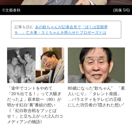
©文藝春秋
(画像 5/6)
記事を読む
あの欽ちゃんが記者会見で「ぼくは芸能界
を…」亡き妻・スミちゃんを怒らせたプロポーズとは
「途中でコントをやめて
80歳になった“欽ちゃん” 「素
『20％出てる！』って大騒ぎ
人いじり」「タレント発掘」
だったよ」萩本欽一（80）が
…バラエティをテレビの王様
明かす紅白“裏”番組の想い
にした功労者の“隠された想い”
《「紅白歌合戦をブッとば
せ！」と立ち上がった2人のコ
メディアンの物語》