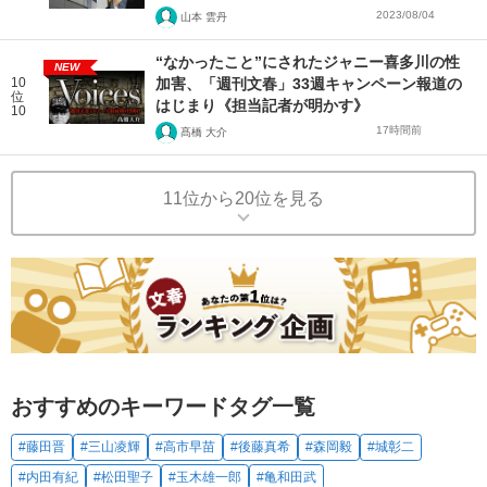
2023/08/04
山本 雲丹
“なかったこと”にされたジャニー喜多川の性
NEW
10
加害、「週刊文春」33週キャンペーン報道の
位
はじまり《担当記者が明かす》
10
17時間前
髙橋 大介
11位から20位を見る
おすすめのキーワードタグ一覧
#藤田晋
#三山凌輝
#高市早苗
#後藤真希
#森岡毅
#城彰二
#内田有紀
#松田聖子
#玉木雄一郎
#亀和田武