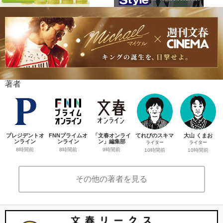
著者
プレジデントオ
FNNプライムオ
「文春オンライ
てれびのスキマ
大山 くまお
ンライン
ンライン
ン」編集部
ライター
ライター
8時間前
8時間前
9時間前
10時間前
10時間前
その他の著者を見る