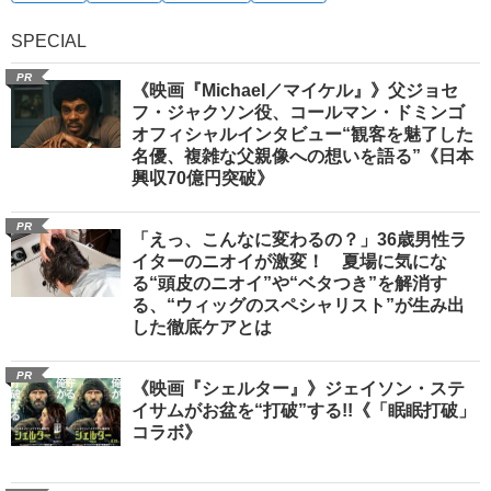
SPECIAL
PR
《映画『Michael／マイケル』》父ジョセ
フ・ジャクソン役、コールマン・ドミンゴ
オフィシャルインタビュー“観客を魅了した
名優、複雑な父親像への想いを語る”《日本
興収70億円突破》
PR
「えっ、こんなに変わるの？」36歳男性ラ
イターのニオイが激変！ 夏場に気にな
る“頭皮のニオイ”や“ベタつき”を解消す
る、“ウィッグのスペシャリスト”が生み出
した徹底ケアとは
PR
《映画『シェルター』》ジェイソン・ステ
イサムがお盆を“打破”する!!《「眠眠打破」
コラボ》