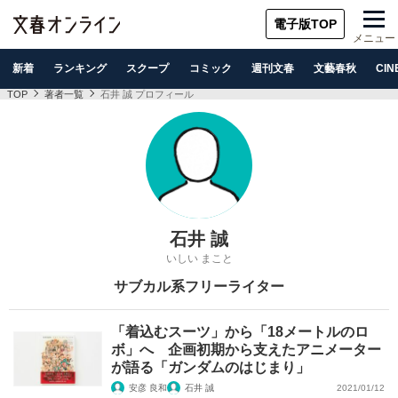
電子版TOP
メニュー
新着
ランキング
スクープ
コミック
週刊文春
文藝春秋
CIN
TOP
著者一覧
石井 誠 プロフィール
石井 誠
いしい まこと
サブカル系フリーライター
「着込むスーツ」から「18メートルのロ
ボ」へ 企画初期から支えたアニメーター
が語る「ガンダムのはじまり」
安彦 良和
石井 誠
2021/01/12