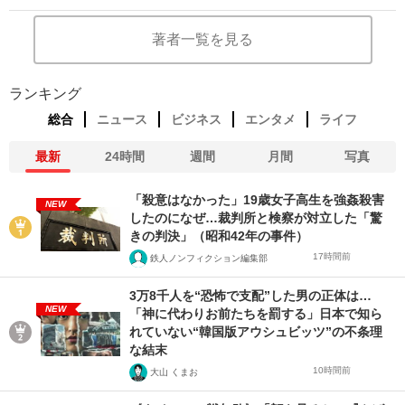
著者一覧を見る
ランキング
総合
ニュース
ビジネス
エンタメ
ライフ
最新
24時間
週間
月間
写真
「殺意はなかった」19歳女子高生を強姦殺害
NEW
したのになぜ…裁判所と検察が対立した「驚
きの判決」（昭和42年の事件）
17時間前
鉄人ノンフィクション編集部
3万8千人を“恐怖で支配”した男の正体は…
NEW
「神に代わりお前たちを罰する」日本で知ら
れていない“韓国版アウシュビッツ”の不条理
な結末
10時間前
大山 くまお