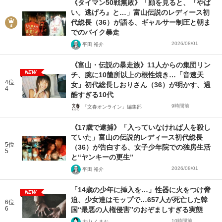
《タイマン50戦無敗》「顔を見ると、『やば
い。逃げろ』と…」富山伝説のレディース初
代総長（36）が語る、ギャルサー制圧と朝ま
でのバイク暴走
2026/08/01
平田 裕介
《富山・伝説の暴走族》11人からの集団リン
NEW
チ、腕に10箇所以上の根性焼き…「音速天
4位
女」初代総長しおりさん（36）が明かす、過
4
酷すぎる10代
9時間前
「文春オンライン」編集部
《17歳で逮捕》「入っていなければ人を殺し
ていた」富山の伝説的レディース初代総長
5位
（36）が告白する、女子少年院での独房生活
5
と“ヤンキーの更生”
2026/08/01
平田 裕介
「14歳の少年に挿入を…」性器に火をつけ脅
NEW
迫、少女達はモップで…657人が死亡した韓
6位
6
国“最悪の人権侵害”のおぞましすぎる実態
10時間前
大山 くまお