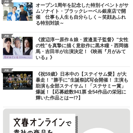
PR
オープン1周年を記念した特別イベントがサ
ムソナイト・ブラックレーベル銀座店で開
催 仕事も人生も自分らしく～笑顔あふれ
る特別対談～
PR
《渡辺淳一原作＆娘・渡邉直子監督》“女性
の性”を真摯に描く意欲作に黒木瞳・西岡德
馬・吉田羊が出演決定！《映画『月がみて
いる』》
PR
《祝59歳》日本中の【ステイサム愛】が大
暴走！ “勝手に”生誕祭試写会開催！ 主演も
助演も全部ステイサム！「ステサミー賞」
爆誕！【応募総数941票 全54作品の栄冠に
輝いた作品とはー!?】