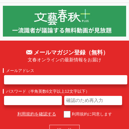
メールマガジン登録（無料）
文春オンラインの最新情報をお届け
メールアドレス
パスワード（半角英数6文字以上12文字以下）
利用規約を確認する
利用規約に同意します