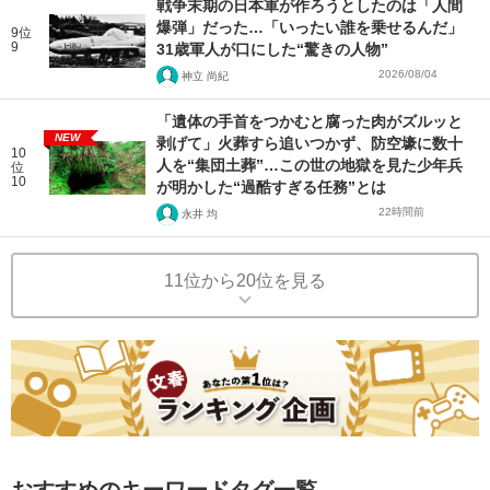
戦争末期の日本軍が作ろうとしたのは「人間
爆弾」だった…「いったい誰を乗せるんだ」
9位
9
31歳軍人が口にした“驚きの人物”
2026/08/04
神立 尚紀
「遺体の手首をつかむと腐った肉がズルッと
NEW
剥げて」火葬すら追いつかず、防空壕に数十
10
人を“集団土葬”…この世の地獄を見た少年兵
位
10
が明かした“過酷すぎる任務”とは
22時間前
永井 均
11位から20位を見る
おすすめのキーワードタグ一覧