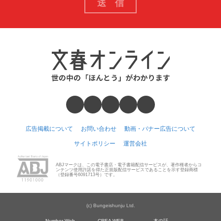
広告掲載について
お問い合わせ
動画・バナー広告について
サイトポリシー
運営会社
ABJマークは、この電子書店・電子書籍配信サービスが、著作権者からコ
ンテンツ使用許諾を得た正規版配信サービスであることを示す登録商標
（登録番号6091713号）です。
(c) Bungeishunju Ltd.
Number Web
CREA WEB
本の話