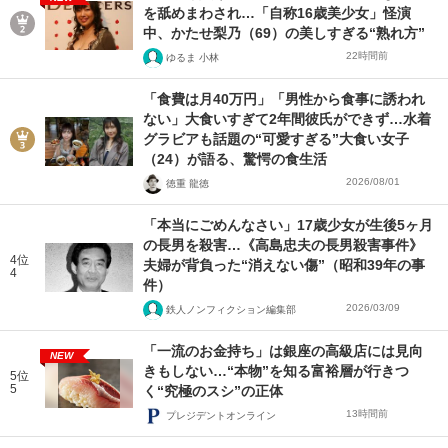
を舐めまわされ…「自称16歳美少女」怪演
中、かたせ梨乃（69）の美しすぎる“熟れ方”
22時間前
ゆるま 小林
「食費は月40万円」「男性から食事に誘われ
ない」大食いすぎて2年間彼氏ができず…水着
グラビアも話題の“可愛すぎる”大食い女子
（24）が語る、驚愕の食生活
2026/08/01
徳重 龍徳
「本当にごめんなさい」17歳少女が生後5ヶ月
の長男を殺害…《高島忠夫の長男殺害事件》
4位
夫婦が背負った“消えない傷”（昭和39年の事
4
件）
2026/03/09
鉄人ノンフィクション編集部
「一流のお金持ち」は銀座の高級店には見向
NEW
きもしない…“本物”を知る富裕層が行きつ
5位
5
く“究極のスシ”の正体
13時間前
プレジデントオンライン