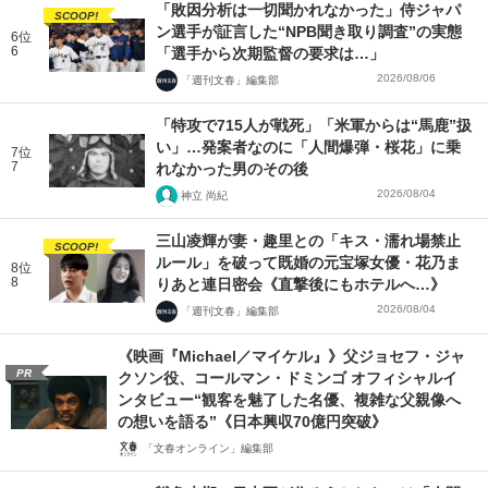
「敗因分析は一切聞かれなかった」侍ジャパ
SCOOP!
ン選手が証言した“NPB聞き取り調査”の実態
6位
6
「選手から次期監督の要求は…」
2026/08/06
「週刊文春」編集部
「特攻で715人が戦死」「米軍からは“馬鹿”扱
い」…発案者なのに「人間爆弾・桜花」に乗
7位
7
れなかった男のその後
2026/08/04
神立 尚紀
三山凌輝が妻・趣里との「キス・濡れ場禁止
SCOOP!
ルール」を破って既婚の元宝塚女優・花乃ま
8位
8
りあと連日密会《直撃後にもホテルへ…》
2026/08/04
「週刊文春」編集部
《映画『Michael／マイケル』》父ジョセフ・ジャ
PR
クソン役、コールマン・ドミンゴ オフィシャルイ
ンタビュー“観客を魅了した名優、複雑な父親像へ
の想いを語る”《日本興収70億円突破》
「文春オンライン」編集部