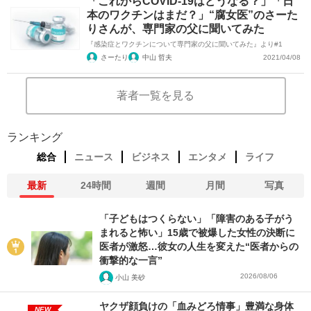
「これからCOVID-19はどうなる？」「日
本のワクチンはまだ？」“腐女医”のさーた
りさんが、専門家の父に聞いてみた
『感染症とワクチンについて専門家の父に聞いてみた』より#1
さーたり
中山 哲夫
2021/04/08
著者一覧を見る
ランキング
総合
ニュース
ビジネス
エンタメ
ライフ
最新
24時間
週間
月間
写真
「子どもはつくらない」「障害のある子がう
まれると怖い」15歳で被爆した女性の決断に
医者が激怒…彼女の人生を変えた“医者からの
衝撃的な一言”
2026/08/06
小山 美砂
ヤクザ顔負けの「血みどろ情事」豊満な身体
NEW