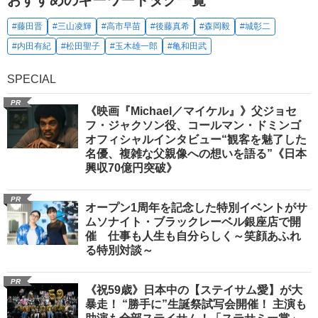
#藤田晋
#三山凌輝
#高市早苗
#後藤真希
#森岡毅
#城彰二
#内田有紀
#松田聖子
#玉木雄一郎
#亀和田武
SPECIAL
PR
《映画『Michael／マイケル』》父ジョセ
フ・ジャクソン役、コールマン・ドミンゴ
オフィシャルインタビュー“観客を魅了した
名優、複雑な父親像への想いを語る”《日本
興収70億円突破》
PR
オープン1周年を記念した特別イベントがサ
ムソナイト・ブラックレーベル銀座店で開
催 仕事も人生も自分らしく～笑顔あふれ
る特別対談～
PR
《祝59歳》日本中の【ステイサム愛】が大
暴走！ “勝手に”生誕祭試写会開催！ 主演も