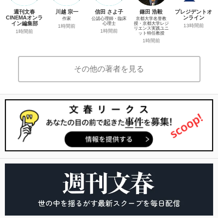
週刊文春
川越 宗一
信田 さよ子
鎌田 浩毅
プレジデントオ
CINEMAオンラ
ンライン
作家
公認心理師・臨床
京都大学名誉教
イン編集部
心理士
授・京都大学レジ
13時間前
1時間前
リエンス実践ユニ
1時間前
1時間前
ット特任教授
1時間前
その他の著者を見る