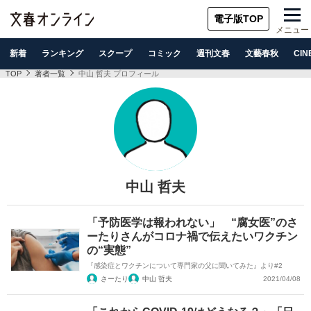
電子版TOP
メニュー
新着
ランキング
スクープ
コミック
週刊文春
文藝春秋
CIN
TOP
著者一覧
中山 哲夫 プロフィール
中山 哲夫
「予防医学は報われない」 “腐女医”のさ
ーたりさんがコロナ禍で伝えたいワクチン
の“実態”
『感染症とワクチンについて専門家の父に聞いてみた』より#2
さーたり
中山 哲夫
2021/04/08