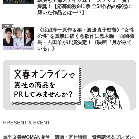
助演も全部ステイサム！「ステサミー賞」
爆誕！【応募総数941票 全54作品の栄冠に
輝いた作品とはー!?】
PR
《渡辺淳一原作＆娘・渡邉直子監督》“女性
の性”を真摯に描く意欲作に黒木瞳・西岡德
馬・吉田羊が出演決定！《映画『月がみて
いる』》
PRESENT & EVENT
週刊文春WOMAN夏号「遺贈・寄付特集」資料請求＆プレゼン