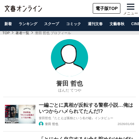
電子版TOP
メニュー
新着
ランキング
スクープ
コミック
週刊文春
文藝春秋
CIN
TOP
著者一覧
誉田 哲也 プロフィール
誉田 哲也
ほんだ てつや
一編ごとに真相が反転する警察小説…俺は
いつからハメられてたんだ!?
誉田哲也『たとえば孤独という名の嘘』インタビュー
誉田 哲也
2026/01/08