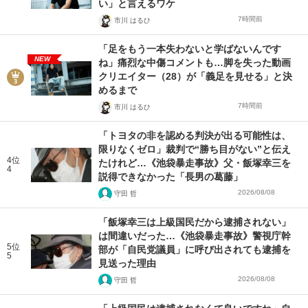
い」と言えるワケ
7時間前
市川 はるひ
「足をもう一本失わないと学ばないんです
NEW
ね」痛烈な中傷コメントも…脚を失った動画
クリエイター（28）が「義足を見せる」と決
めるまで
7時間前
市川 はるひ
「トヨタの非を認める判決が出る可能性は、
限りなくゼロ」裁判で“勝ち目がない”と伝え
4位
たけれど…《池袋暴走事故》父・飯塚幸三を
4
説得できなかった「長男の葛藤」
2026/08/08
守田 哲
「飯塚幸三は上級国民だから逮捕されない」
は間違いだった…《池袋暴走事故》警視庁幹
5位
部が「自民党議員」に呼び出されても逮捕を
5
見送った理由
2026/08/08
守田 哲