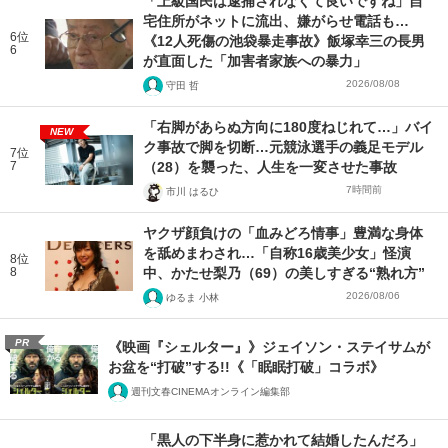
「上級国民は逮捕されなくて良いですね」自
宅住所がネットに流出、嫌がらせ電話も…
6位
《12人死傷の池袋暴走事故》飯塚幸三の長男
6
が直面した「加害者家族への暴力」
2026/08/08
守田 哲
「右脚があらぬ方向に180度ねじれて…」バイ
NEW
ク事故で脚を切断…元競泳選手の義足モデル
7位
7
（28）を襲った、人生を一変させた事故
7時間前
市川 はるひ
ヤクザ顔負けの「血みどろ情事」豊満な身体
を舐めまわされ…「自称16歳美少女」怪演
8位
8
中、かたせ梨乃（69）の美しすぎる“熟れ方”
2026/08/06
ゆるま 小林
PR
《映画『シェルター』》ジェイソン・ステイサムが
お盆を“打破”する!!《「眠眠打破」コラボ》
週刊文春CINEMAオンライン編集部
「黒人の下半身に惹かれて結婚したんだろ」