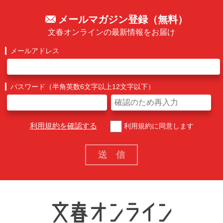
メールマガジン登録（無料）
文春オンラインの最新情報をお届け
メールアドレス
パスワード（半角英数6文字以上12文字以下）
利用規約を確認する
利用規約に同意します