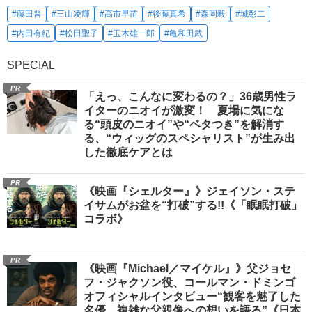
#藤田晋
#三山凌輝
#高市早苗
#後藤真希
#森岡毅
#城彰二
#内田有紀
#松田聖子
#玉木雄一郎
#亀和田武
SPECIAL
PR
「えっ、こんなに変わるの？」36歳男性ラ
イターのニオイが激変！ 夏場に気にな
る“頭皮のニオイ”や“ベタつき”を解消す
る、“ウィッグのスペシャリスト”が生み出
した徹底ケアとは
PR
《映画『シェルター』》ジェイソン・ステ
イサムがお盆を“打破”する!!《「眠眠打破」
コラボ》
PR
《映画『Michael／マイケル』》父ジョセ
フ・ジャクソン役、コールマン・ドミンゴ
オフィシャルインタビュー“観客を魅了した
名優、複雑な父親像への想いを語る”《日本