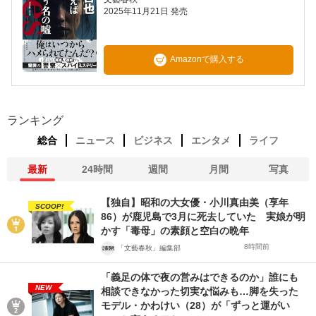
2025年11月21日 発売
Amazonで購入する
ランキング
総合
ニュース
ビジネス
エンタメ
ライフ
最新
24時間
週間
月間
写真
【独自】昭和の大女優・小川真由美（享年
SCOOP!
86）が鹿児島で3月に死去していた 実娘が明
かす「毒母」の素顔と空白の晩年
8時間前
「文藝春秋」編集部
「義足の体で夜の営みはできるのか」誰にも
NEW
相談できなかった切実な悩みも…脚を失った
モデル・かわけい（28）が「ずっと運がい