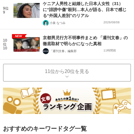
ケニア人男性と結婚した日本人女性（31）
9位
に“誹謗中傷”殺到…本人が語る、日本で感じ
9
る“外国人差別”のリアル
2026/08/08
小泉 なつみ
NEW
京都男児行方不明事件まとめ 「週刊文春」の
10
徹底取材で明らかになった真相
位
10
11時間前
「週刊文春」編集部
11位から20位を見る
おすすめのキーワードタグ一覧