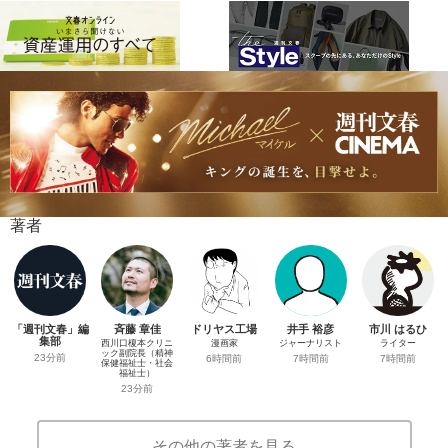
著者
「週刊文春」編
斉藤 章佳
ドリヤス工場
井手 裕彦
市川 はるひ
集部
西川口榎本クリニ
漫画家
ジャーナリスト
ライター
ック副院長（精神
23分前
6時間前
7時間前
7時間前
保健福祉士・社会
福祉士）
23分前
その他の著者を見る