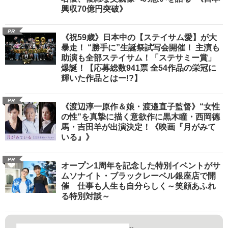
興収70億円突破》
PR
《祝59歳》日本中の【ステイサム愛】が大
暴走！ “勝手に”生誕祭試写会開催！ 主演も
助演も全部ステイサム！「ステサミー賞」
爆誕！【応募総数941票 全54作品の栄冠に
輝いた作品とはー!?】
PR
《渡辺淳一原作＆娘・渡邉直子監督》“女性
の性”を真摯に描く意欲作に黒木瞳・西岡德
馬・吉田羊が出演決定！《映画『月がみて
いる』》
PR
オープン1周年を記念した特別イベントがサ
ムソナイト・ブラックレーベル銀座店で開
催 仕事も人生も自分らしく～笑顔あふれ
る特別対談～