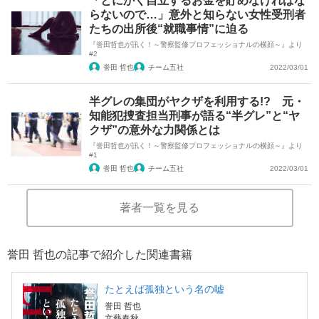
「とにかく自立するお金を貯めなければな
らないので…」意外と知らない女性受刑者
たちの出所後“就職事情”に迫る
『誉田哲也が訊く！～警察監修プロフェッショナルの横顔～』より
#2
誉田 哲也
チーム五社
2022/03/01
半グレの集団がヤクザを利用する!? 元・
知能犯捜査担当刑事が語る“半グレ”と“ヤ
クザ”の意外な力関係とは
『誉田哲也が訊く！～警察監修プロフェッショナルの横顔～』より
#1
誉田 哲也
チーム五社
2022/03/01
著者一覧を見る
誉田 哲也の記事で紹介した関連書籍
たとえば孤独という名の嘘
誉田 哲也
文藝春秋