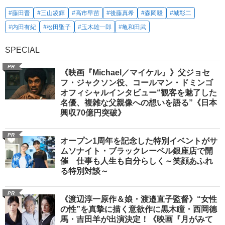
#藤田晋
#三山凌輝
#高市早苗
#後藤真希
#森岡毅
#城彰二
#内田有紀
#松田聖子
#玉木雄一郎
#亀和田武
SPECIAL
PR
《映画『Michael／マイケル』》父ジョセ
フ・ジャクソン役、コールマン・ドミンゴ
オフィシャルインタビュー“観客を魅了した
名優、複雑な父親像への想いを語る”《日本
興収70億円突破》
PR
オープン1周年を記念した特別イベントがサ
ムソナイト・ブラックレーベル銀座店で開
催 仕事も人生も自分らしく～笑顔あふれ
る特別対談～
PR
《渡辺淳一原作＆娘・渡邉直子監督》“女性
の性”を真摯に描く意欲作に黒木瞳・西岡德
馬・吉田羊が出演決定！《映画『月がみて