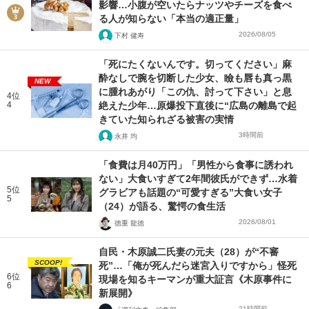
影響…小腹が空いたらナッツやチーズを食べ
る人が知らない「本当の適正量」
2026/08/05
下村 健寿
「死にたくないんです。切ってください」麻
酔なしで腕を切断した少女、瞼も唇も真っ黒
NEW
に腫れあがり「この仇、討って下さい」と息
4位
4
絶えた少年…原爆投下直後に“広島の離島で起
きていた知られざる被害の実情
3時間前
永井 均
「食費は月40万円」「男性から食事に誘われ
ない」大食いすぎて2年間彼氏ができず…水着
5位
グラビアも話題の“可愛すぎる”大食い女子
5
（24）が語る、驚愕の食生活
2026/08/01
徳重 龍徳
自民・木原誠二氏妻の元夫（28）が“不審
SCOOP!
死”…「俺が死んだら迷宮入りですから」怪死
6位
現場を知るキーマンが重大証言《木原事件に
6
新展開》
21時間前