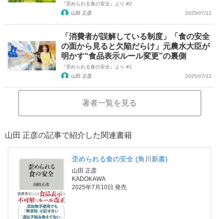
『歪められる食の安全』より #2
山田 正彦
2025/07/12
「消費者が誤解している制度」「食の安全
の面から見ると欠陥だらけ」元農水大臣が
明かす“食品表示ルール変更”の裏側
『歪められる食の安全』より #1
山田 正彦
2025/07/12
著者一覧を見る
山田 正彦の記事で紹介した関連書籍
歪められる食の安全 (角川新書)
山田 正彦
KADOKAWA
2025年7月10日 発売