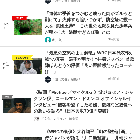
「週刊文春」編集部
「遺体の手首をつかむと腐った肉がズルッと
NEW
剥げて」火葬すら追いつかず、防空壕に数十
7位
人を“集団土葬”…この世の地獄を見た少年兵
7
が明かした“過酷すぎる任務”とは
3時間前
永井 均
「最悪の空気のまま解散」WBC日本代表“敗
SCOOP!
戦”の真実 選手が明かす“井端ジャパン”首脳
8位
陣ほんとうの評価「良い距離感だったコーチ
8
は…」
6時間前
「週刊文春」編集部
《映画『Michael／マイケル』》父ジョセフ・ジャ
PR
クソン役、コールマン・ドミンゴ オフィシャルイ
ンタビュー“観客を魅了した名優、複雑な父親像へ
の想いを語る”《日本興収70億円突破》
「文春オンライン」編集部
《WBCの裏側》大谷翔平「幻の登板計画」、
侍ジャパンが語る「井口新監督」「井端ジャ