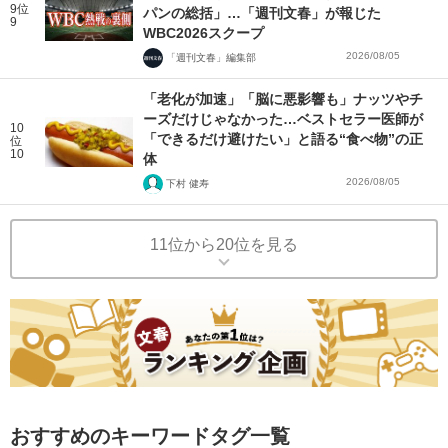
9位
パンの総括」…「週刊文春」が報じた
9
WBC2026スクープ
2026/08/05
「週刊文春」編集部
「老化が加速」「脳に悪影響も」ナッツやチ
ーズだけじゃなかった…ベストセラー医師が
10
「できるだけ避けたい」と語る“食べ物”の正
位
10
体
2026/08/05
下村 健寿
11位から20位を見る
おすすめのキーワードタグ一覧