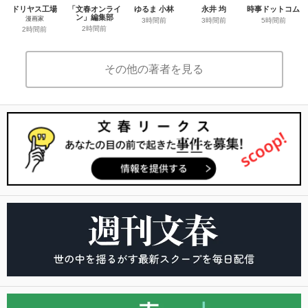
ドリヤス工場
「文春オンライ
ゆるま 小林
永井 均
時事ドットコム
ン」編集部
漫画家
3時間前
3時間前
5時間前
2時間前
2時間前
その他の著者を見る