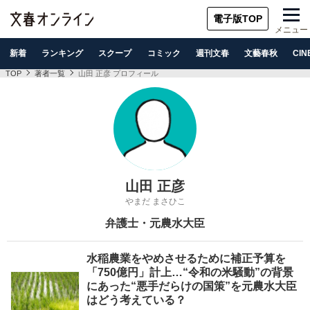
電子版TOP
メニュー
新着
ランキング
スクープ
コミック
週刊文春
文藝春秋
CIN
TOP
著者一覧
山田 正彦 プロフィール
山田 正彦
やまだ まさひこ
弁護士・元農水大臣
水稲農業をやめさせるために補正予算を
「750億円」計上…“令和の米騒動”の背景
にあった“悪手だらけの国策”を元農水大臣
はどう考えている？