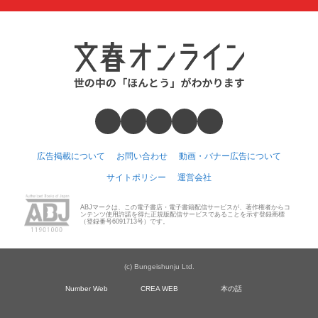
広告掲載について
お問い合わせ
動画・バナー広告について
サイトポリシー
運営会社
ABJマークは、この電子書店・電子書籍配信サービスが、著作権者からコ
ンテンツ使用許諾を得た正規版配信サービスであることを示す登録商標
（登録番号6091713号）です。
(c) Bungeishunju Ltd.
Number Web
CREA WEB
本の話