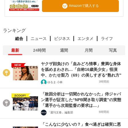
Amazonで購入する
ランキング
総合
ニュース
ビジネス
エンタメ
ライフ
最新
24時間
週間
月間
写真
ヤクザ顔負けの「血みどろ情事」豊満な身体
NEW
を舐めまわされ…「自称16歳美少女」怪演
中、かたせ梨乃（69）の美しすぎる“熟れ方”
3時間前
ゆるま 小林
「敗因分析は一切聞かれなかった」侍ジャパ
SCOOP!
ン選手が証言した“NPB聞き取り調査”の実態
「選手から次期監督の要求は…」
6時間前
「週刊文春」編集部
「こんなに少ないの？」食べ過ぎは確実に悪