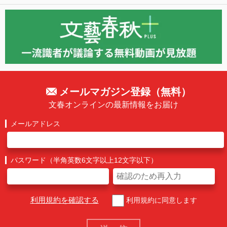
メールマガジン登録（無料）
文春オンラインの最新情報をお届け
メールアドレス
パスワード（半角英数6文字以上12文字以下）
利用規約を確認する
利用規約に同意します