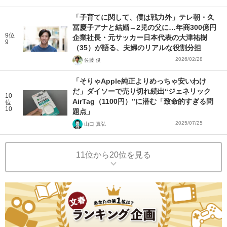
「子育てに関して、僕は戦力外」テレ朝・久
冨慶子アナと結婚→2児の父に…年商300億円
9位
企業社長・元サッカー日本代表の大津祐樹
9
（35）が語る、夫婦のリアルな役割分担
2026/02/28
佐藤 俊
「そりゃApple純正よりめっちゃ安いわけ
だ」ダイソーで売り切れ続出“ジェネリック
10
AirTag（1100円）”に潜む「致命的すぎる問
位
10
題点」
2025/07/25
山口 真弘
11位から20位を見る