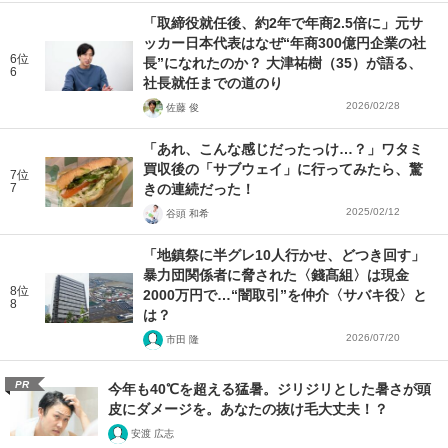
「取締役就任後、約2年で年商2.5倍に」元サ
ッカー日本代表はなぜ“年商300億円企業の社
6位
長”になれたのか？ 大津祐樹（35）が語る、
6
社長就任までの道のり
2026/02/28
佐藤 俊
「あれ、こんな感じだったっけ…？」ワタミ
買収後の「サブウェイ」に行ってみたら、驚
7位
7
きの連続だった！
2025/02/12
谷頭 和希
「地鎮祭に半グレ10人行かせ、どつき回す」
暴力団関係者に脅された〈錢髙組〉は現金
8位
2000万円で…“闇取引”を仲介〈サバキ役〉と
8
は？
2026/07/20
市田 隆
PR
今年も40℃を超える猛暑。ジリジリとした暑さが頭
皮にダメージを。あなたの抜け毛大丈夫！？
安渡 広志