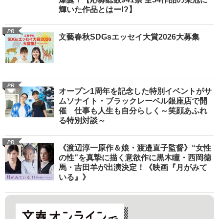
輝いた作品とはー!?】
PR
文藝春秋SDGsエッセイ大賞2026大募集
PR
オープン1周年を記念した特別イベントがサ
ムソナイト・ブラックレーベル銀座店で開
催 仕事も人生も自分らしく～笑顔あふれ
る特別対談～
PR
《渡辺淳一原作＆娘・渡邉直子監督》“女性
の性”を真摯に描く意欲作に黒木瞳・西岡德
馬・吉田羊が出演決定！《映画『月がみて
いる』》