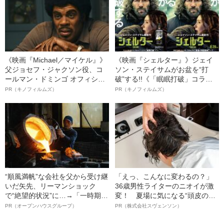
《映画『Michael／マイケル』》
《映画『シェルター』》ジェイ
父ジョセフ・ジャクソン役、コ
ソン・ステイサムがお盆を“打
ールマン・ドミンゴ オフィシャ
破”する!!《「眠眠打破」コラ
ルインタビュー“観客を魅了した
ボ》
PR（キノフィルムズ）
PR（キノフィルムズ）
名優、複雑な父親像への想いを
語る”《日本興収70億円突破》
“順風満帆”な会社を父から受け継
「えっ、こんなに変わるの？」
いだ矢先、リーマンショック
36歳男性ライターのニオイが激
で“絶望的状況”に…→「一時期は
変！ 夏場に気になる“頭皮のニ
納品3年待ち」のヒット商品を生
オイ”や“ベタつき”を解消す
PR（オープンハウスグループ）
PR（株式会社スヴェンソン）
んで危機を脱した四代目社長が
る、“ウィッグのスペシャリス