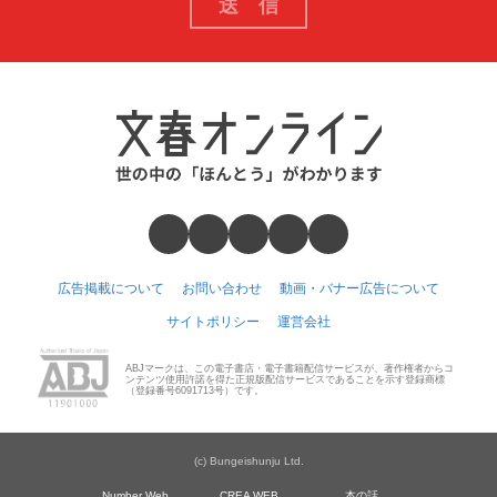
広告掲載について
お問い合わせ
動画・バナー広告について
サイトポリシー
運営会社
ABJマークは、この電子書店・電子書籍配信サービスが、著作権者からコ
ンテンツ使用許諾を得た正規版配信サービスであることを示す登録商標
（登録番号6091713号）です。
(c) Bungeishunju Ltd.
Number Web
CREA WEB
本の話