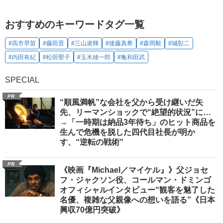
おすすめのキーワードタグ一覧
#高市早苗
#藤田晋
#三山凌輝
#後藤真希
#森岡毅
#城彰二
#内田有紀
#松田聖子
#玉木雄一郎
#亀和田武
SPECIAL
PR
“順風満帆”な会社を父から受け継いだ矢
先、リーマンショックで“絶望的状況”に…
→「一時期は納品3年待ち」のヒット商品を
生んで危機を脱した四代目社長が明か
す、“逆転の戦術”
PR
《映画『Michael／マイケル』》父ジョセ
フ・ジャクソン役、コールマン・ドミンゴ
オフィシャルインタビュー“観客を魅了した
名優、複雑な父親像への想いを語る”《日本
興収70億円突破》