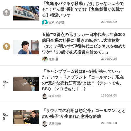
「丸亀をパクるな騒動」だけじゃない…今で
も“うどん県”香川でだけ【丸亀製麺が苦戦す
る】根深いワケ
2026/08/09
宮武 和多哉
五輪で3得点の元サッカー日本代表→年商300
億円企業の社長に“驚きの転身”…大津祐樹
（35）が明かす“現役時代にビジネスを始めた
ワケ”「23歳で株式投資を始めて…」
2026/02/28
佐藤 俊
「キャンプブーム後は8～9割が去っていっ
た」アウトドアブランド『コールマン』現在
4位
の“意外な売れ筋商品”とは？《テントでも、
4
BBQコンロでもなく…》
2026/08/08
徳重 龍徳
「サウナでの利用は想定外」コールマン“とと
5位
のい椅子”が生まれた意外な経緯
5
2026/08/08
徳重 龍徳