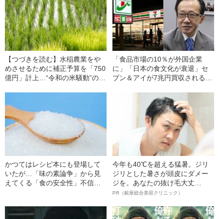
【つづきを読む】水稲農業をや
「食品市場の10％が外国企業
めさせるために補正予算を「750
に」「日本の食文化が衰退」セ
億円」計上…“令和の米騒動”の背
ブン＆アイが7兆円買収される本
景にあった“悪手だらけの国策”を
当の“リスク”とは？〈元国家安全
元農水大臣はどう考えている？
保障局長が解説〉
かつてはレシピ本にも登場して
今年も40℃を超える猛暑。ジリ
いたが…「味の素論争」から見
ジリとした暑さが頭皮にダメー
えてくる「食の安全性」不信の
ジを。あなたの抜け毛大丈
時代
夫！？
PR（銀座総合美容クリニック）