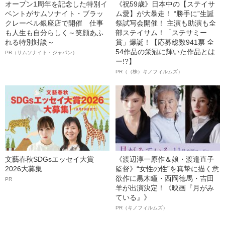
オープン1周年を記念した特別イ
《祝59歳》日本中の【ステイサ
ベントがサムソナイト・ブラッ
ム愛】が大暴走！ “勝手に”生誕
クレーベル銀座店で開催 仕事
祭試写会開催！ 主演も助演も全
も人生も自分らしく～笑顔あふ
部ステイサム！「ステサミー
れる特別対談～
賞」爆誕！【応募総数941票 全
54作品の栄冠に輝いた作品とは
PR（サムソナイト・ジャパン）
ー!?】
PR（（株）キノフィルムズ）
文藝春秋SDGsエッセイ大賞
《渡辺淳一原作＆娘・渡邉直子
2026大募集
監督》“女性の性”を真摯に描く意
欲作に黒木瞳・西岡德馬・吉田
PR
羊が出演決定！《映画『月がみ
ている』》
PR（キノフィルムズ）