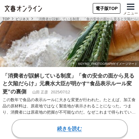
電子版TOP
メニュー
TOP
ビジネス
「消費者が誤解している制度」「食の安全の面から見ると欠陥だらけ
「消費者が誤解している制度」「食の安全の面から見る
と欠陥だらけ」元農水大臣が明かす“食品表示ルール変
更”の裏側
山田 正彦
2025/07/12
この数年で食品の表示ルールに大きな変更が行われた。たとえば、加工食
品の原材料は、原産地ではなく製造地が表示されることになった。つま
り、消費者には原産地の把握が不可能なのだ。なぜこれまで得られていた
情報が得られなくな…
続きを読む