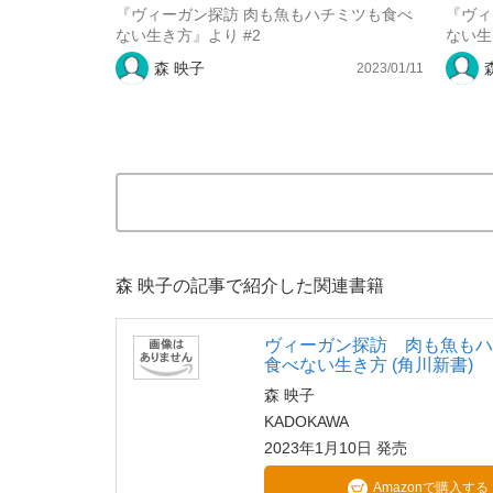
『ヴィーガン探訪 肉も魚もハチミツも食べ
『ヴィ
ない生き方』より #2
ない生
森 映子
2023/01/11
森 映子の記事で紹介した関連書籍
ヴィーガン探訪 肉も魚も
食べない生き方 (角川新書)
森 映子
KADOKAWA
2023年1月10日 発売
Amazonで購入する