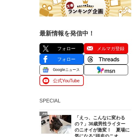
最新情報を発信中！
フォロー
メルマガ登録
フォロー
Googleニュース
公式YouTube
SPECIAL
PR
「えっ、こんなに変わる
の？」36歳男性ライター
のニオイが激変！ 夏場に
気になる“頭皮のニオ