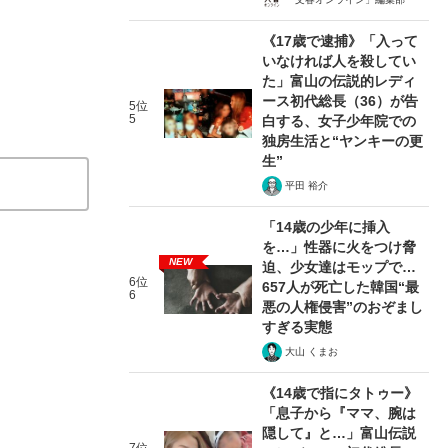
《17歳で逮捕》「入って
いなければ人を殺してい
た」富山の伝説的レディ
ース初代総長（36）が告
5位
5
白する、女子少年院での
独房生活と“ヤンキーの更
生”
平田 裕介
「14歳の少年に挿入
を…」性器に火をつけ脅
NEW
迫、少女達はモップで…
6位
657人が死亡した韓国“最
6
悪の人権侵害”のおぞまし
すぎる実態
大山 くまお
《14歳で指にタトゥー》
「息子から『ママ、腕は
隠して』と…」富山伝説