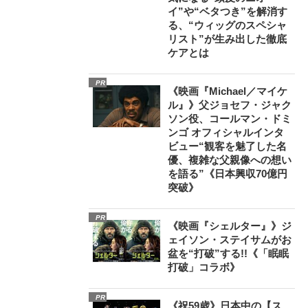
イ”や“ベタつき”を解消す
る、“ウィッグのスペシャ
リスト”が生み出した徹底
ケアとは
PR
《映画『Michael／マイケ
ル』》父ジョセフ・ジャク
ソン役、コールマン・ドミ
ンゴ オフィシャルインタ
ビュー“観客を魅了した名
優、複雑な父親像への想い
を語る”《日本興収70億円
突破》
PR
《映画『シェルター』》ジ
ェイソン・ステイサムがお
盆を“打破”する!!《「眠眠
打破」コラボ》
PR
《祝59歳》日本中の【ス