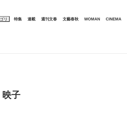
ゴリ
特集
連載
週刊文春
文藝春秋
WOMAN
CINEMA
キーワード入力
ス
エンタメ
ライフ
ビジネス
ーワードタグ一覧
山凌輝
#高市早苗
#後藤真希
#森岡毅
#城彰二
#内田有紀
観る将棋、読
#亀和田武
 映子
て明かした日本代表監督に...
「最悪の空気のまま解散」W