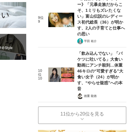
ー》「元暴走族だからこ
そ、1ミリもズレたくな
い」富山伝説のレディー
9位
9
ス初代総長（36）が明か
す、2人の子育てと仕事へ
の思い
平田 裕介
「飲み込んでない」「バ
ケツに吐いてる」大食い
動画にアンチ殺到…体重
10
46キロの“可愛すぎる”大
位
食い女子（24）が明か
10
す、“やらせ疑惑”への本
音
徳重 龍徳
11位から20位を見る