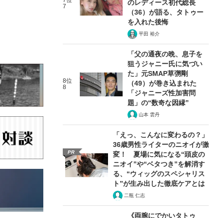
7位
のレディース初代総長
7
（36）が語る、タトゥー
を入れた後悔
平田 裕介
「父の通夜の晩、息子を
狙うジャニー氏に気づい
た」元SMAP草彅剛
8位
（49）が巻き込まれた
8
「ジャニーズ性加害問
題」の“数奇な因縁”
山本 雲丹
「えっ、こんなに変わるの？」
36歳男性ライターのニオイが激
PR
変！ 夏場に気になる“頭皮の
ニオイ”や“ベタつき”を解消す
る、“ウィッグのスペシャリス
ト”が生み出した徹底ケアとは
二瓶 仁志
《両腕にでかいタトゥ