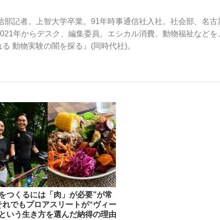
特信部記者。上智大学卒業。91年時事通信社入社。社会部、名古
2021年からデスク、編集委員。エシカル消費、動物福祉などを
いまさら聞け
る 動物実験の闇を探る』(同時代社)。
手が証言した“NPB聞...
「クマが悪者扱いされているの
もっと見る
肉をつくるには「肉」が必要”が常
それでもプロアスリートが“ヴィー
カー日本代表・森保一監督...
”という生き方を選んだ納得の理由