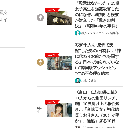
「殺意はなかった」19歳
女子高生を強姦殺害した
NEW
屋支
のになぜ…裁判所と検察
メイ
が対立した「驚きの判
ない資産運用のすべて
決」（昭和42年の事件）
鉄人ノンフィクション編集部
3万8千人を“恐怖で支
配”した男の正体は…「神
が悲しい」『北の国から』倉本聰氏（91...
NEW
に代わりお前たちを罰す
る」日本で知られていな
い“韓国版アウシュビッ
ツ”の不条理な結末
大山 くまお
《富山・伝説の暴走族》
11人からの集団リンチ、
NEW
腕に10箇所以上の根性焼
4位
き…「音速天女」初代総
4
長しおりさん（36）が明
かす、過酷すぎる10代
「文春オンライン」編集部