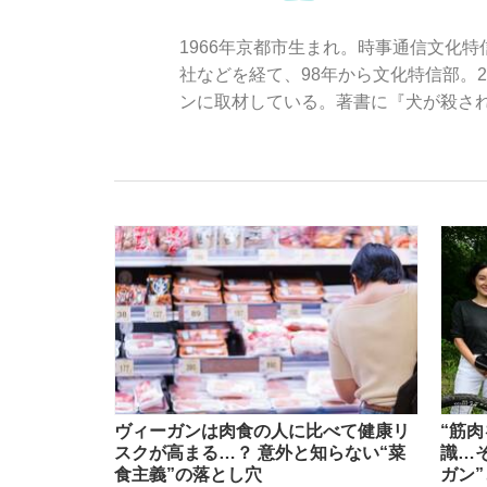
1966年京都市生まれ。時事通信文化
社などを経て、98年から文化特信部。
ンに取材している。著書に『犬が殺され
「敗因分析は一切聞かれなかった」侍ジャパン選
キングの誕生を、目撃せよ。
the Style
ヴィーガンは肉食の人に比べて健康リ
“筋
スクが高まる…？ 意外と知らない“菜
識…
「目標達成できなかったからと言って…」サッ
食主義”の落とし穴
ガン