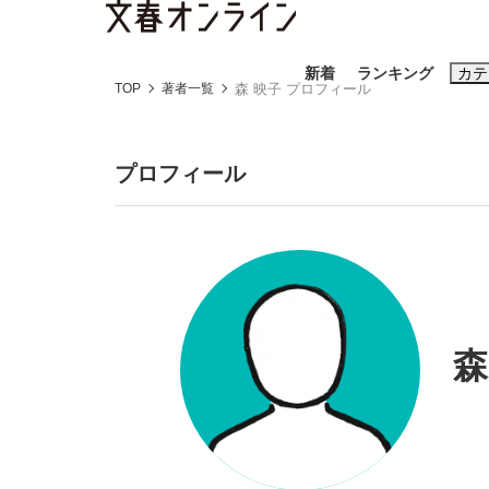
新着
ランキング
カテ
TOP
著者一覧
森 映子 プロフィール
スクープ
ニュー
プロフィール
おすすめのキ
#藤田晋
#三
#玉木雄一郎
森
「90%は失敗する。でも…」本田圭佑が初め
終戦から81年