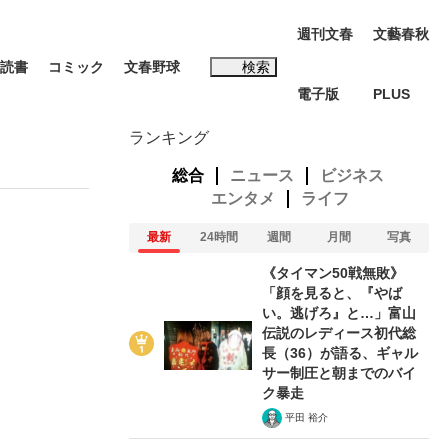
週刊文春
文藝春秋
読書
コミック
文春野球
検索
電子版
PLUS
インタビュー
読書
ランキング
総合
ニュース
ビジネス
エンタメ
ライフ
最新
24時間
週間
月間
写真
#松田聖子
《タイマン50戦無敗》
む将棋
「顔を見ると、『やば
い。逃げろ』と…」富山
伝説のレディース初代総
長（36）が語る、ギャル
サー制圧と朝までのバイ
BC日本代表“敗戦”の真実 選手が明かす...
ク暴走
平田 裕介