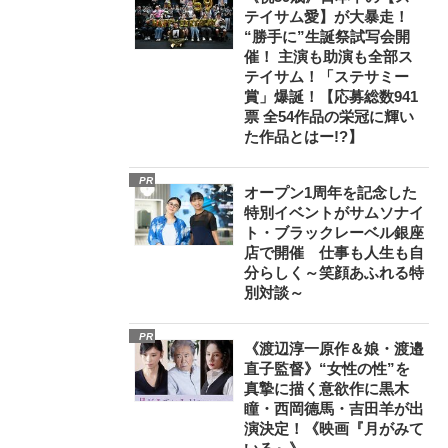
テイサム愛】が大暴走！
“勝手に”生誕祭試写会開
催！ 主演も助演も全部ス
テイサム！「ステサミー
賞」爆誕！【応募総数941
票 全54作品の栄冠に輝い
た作品とはー!?】
PR
オープン1周年を記念した
特別イベントがサムソナイ
ト・ブラックレーベル銀座
店で開催 仕事も人生も自
分らしく～笑顔あふれる特
別対談～
PR
《渡辺淳一原作＆娘・渡邉
直子監督》“女性の性”を
真摯に描く意欲作に黒木
瞳・西岡德馬・吉田羊が出
演決定！《映画『月がみて