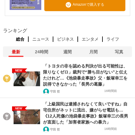
Amazonで購入する
ランキング
総合
ニュース
ビジネス
エンタメ
ライフ
最新
24時間
週間
月間
写真
「トヨタの非を認める判決が出る可能性は、
NEW
限りなくゼロ」裁判で“勝ち目がない”と伝え
たけれど…《池袋暴走事故》父・飯塚幸三を
説得できなかった「長男の葛藤」
16時間前
守田 哲
「上級国民は逮捕されなくて良いですね」自
NEW
宅住所がネットに流出、嫌がらせ電話も…
《12人死傷の池袋暴走事故》飯塚幸三の長男
が直面した「加害者家族への暴力」
16時間前
守田 哲