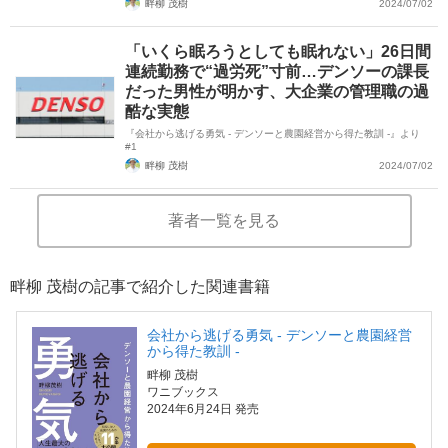
畔柳 茂樹
2024/07/02
「いくら眠ろうとしても眠れない」26日間
連続勤務で“過労死”寸前…デンソーの課長
だった男性が明かす、大企業の管理職の過
酷な実態
『会社から逃げる勇気 - デンソーと農園経営から得た教訓 -』より
#1
畔柳 茂樹
2024/07/02
著者一覧を見る
畔柳 茂樹の記事で紹介した関連書籍
会社から逃げる勇気 - デンソーと農園経営
から得た教訓 -
畔柳 茂樹
ワニブックス
2024年6月24日 発売