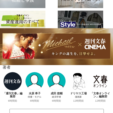
著者
「週刊文春」編
水原 希子
成田 悠輔
ドリヤス工場
「文春オンライ
集部
ン」編集部
俳優・モデル
経済学者
漫画家
6時間前
12時間前
6時間前
6時間前
12時間前