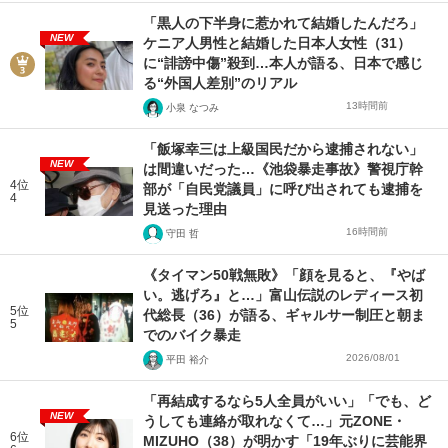
「黒人の下半身に惹かれて結婚したんだろ」
NEW
ケニア人男性と結婚した日本人女性（31）
に“誹謗中傷”殺到…本人が語る、日本で感じ
る“外国人差別”のリアル
13時間前
小泉 なつみ
「飯塚幸三は上級国民だから逮捕されない」
NEW
は間違いだった…《池袋暴走事故》警視庁幹
4位
部が「自民党議員」に呼び出されても逮捕を
4
見送った理由
16時間前
守田 哲
《タイマン50戦無敗》「顔を見ると、『やば
い。逃げろ』と…」富山伝説のレディース初
5位
代総長（36）が語る、ギャルサー制圧と朝ま
5
でのバイク暴走
2026/08/01
平田 裕介
「再結成するなら5人全員がいい」「でも、ど
NEW
うしても連絡が取れなくて…」元ZONE・
6位
MIZUHO（38）が明かす「19年ぶりに芸能界