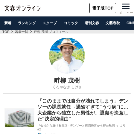
電子版TOP
メニュー
新着
ランキング
スクープ
コミック
週刊文春
文藝春秋
CIN
TOP
著者一覧
畔柳 茂樹 プロフィール
畔柳 茂樹
くろやなぎ しげき
「このままでは自分が壊れてしまう」デン
ソーの課長就任→過酷すぎて“うつ病”に…
大企業から独立した男性が、退職を決意し
た“決定的理由”
『会社から逃げる勇気 - デンソーと農園経営から得た教訓 -』より
#2