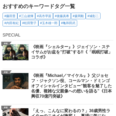
おすすめのキーワードタグ一覧
#藤田晋
#三山凌輝
#高市早苗
#後藤真希
#森岡毅
#城彰二
#内田有紀
#松田聖子
#玉木雄一郎
#亀和田武
SPECIAL
PR
《映画『シェルター』》ジェイソン・ステ
イサムがお盆を“打破”する!!《「眠眠打破」
コラボ》
PR
《映画『Michael／マイケル』》父ジョセ
フ・ジャクソン役、コールマン・ドミンゴ
オフィシャルインタビュー“観客を魅了した
名優、複雑な父親像への想いを語る”《日本
興収70億円突破》
PR
「えっ、こんなに変わるの？」36歳男性ラ
イターのニオイが激変！ 夏場に気にな