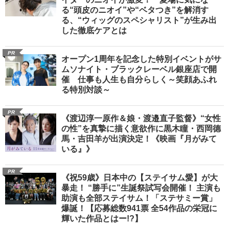
る“頭皮のニオイ”や“ベタつき”を解消す
る、“ウィッグのスペシャリスト”が生み出
した徹底ケアとは
PR
オープン1周年を記念した特別イベントがサ
ムソナイト・ブラックレーベル銀座店で開
催 仕事も人生も自分らしく～笑顔あふれ
る特別対談～
PR
《渡辺淳一原作＆娘・渡邉直子監督》“女性
の性”を真摯に描く意欲作に黒木瞳・西岡德
馬・吉田羊が出演決定！《映画『月がみて
いる』》
PR
《祝59歳》日本中の【ステイサム愛】が大
暴走！ “勝手に”生誕祭試写会開催！ 主演も
助演も全部ステイサム！「ステサミー賞」
爆誕！【応募総数941票 全54作品の栄冠に
輝いた作品とはー!?】