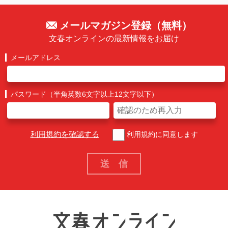
メールマガジン登録（無料）
文春オンラインの最新情報をお届け
メールアドレス
パスワード（半角英数6文字以上12文字以下）
利用規約を確認する
利用規約に同意します