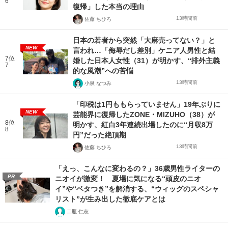
6
復帰」した本当の理由
13時間前
佐藤 ちひろ
日本の若者から突然「大麻売ってない？」と
NEW
言われ…「侮辱だし差別」ケニア人男性と結
7位
婚した日本人女性（31）が明かす、“排外主義
7
的な風潮”への苦悩
13時間前
小泉 なつみ
「印税は1円ももらっていません」19年ぶりに
NEW
芸能界に復帰したZONE・MIZUHO（38）が
8位
明かす、紅白3年連続出場したのに“月収8万
8
円”だった絶頂期
13時間前
佐藤 ちひろ
「えっ、こんなに変わるの？」36歳男性ライターの
PR
ニオイが激変！ 夏場に気になる“頭皮のニオ
イ”や“ベタつき”を解消する、“ウィッグのスペシャ
リスト”が生み出した徹底ケアとは
二瓶 仁志