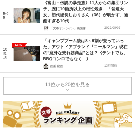
《富山・伝説の暴走族》11人からの集団リン
チ、腕に10箇所以上の根性焼き…「音速天
9位
女」初代総長しおりさん（36）が明かす、過
9
酷すぎる10代
2026/08/07
「文春オンライン」編集部
「キャンプブーム後は8～9割が去っていっ
NEW
た」アウトドアブランド『コールマン』現在
10
の“意外な売れ筋商品”とは？《テントでも、
位
10
BBQコンロでもなく…》
13時間前
徳重 龍徳
11位から20位を見る