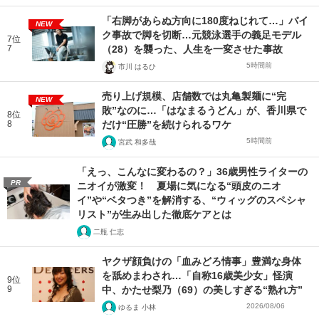
「右脚があらぬ方向に180度ねじれて…」バイ
NEW
ク事故で脚を切断…元競泳選手の義足モデル
7位
7
（28）を襲った、人生を一変させた事故
5時間前
市川 はるひ
売り上げ規模、店舗数では丸亀製麺に“完
NEW
敗”なのに…「はなまるうどん」が、香川県で
8位
8
だけ“圧勝”を続けられるワケ
5時間前
宮武 和多哉
「えっ、こんなに変わるの？」36歳男性ライターの
PR
ニオイが激変！ 夏場に気になる“頭皮のニオ
イ”や“ベタつき”を解消する、“ウィッグのスペシャ
リスト”が生み出した徹底ケアとは
二瓶 仁志
ヤクザ顔負けの「血みどろ情事」豊満な身体
を舐めまわされ…「自称16歳美少女」怪演
9位
9
中、かたせ梨乃（69）の美しすぎる“熟れ方”
2026/08/06
ゆるま 小林