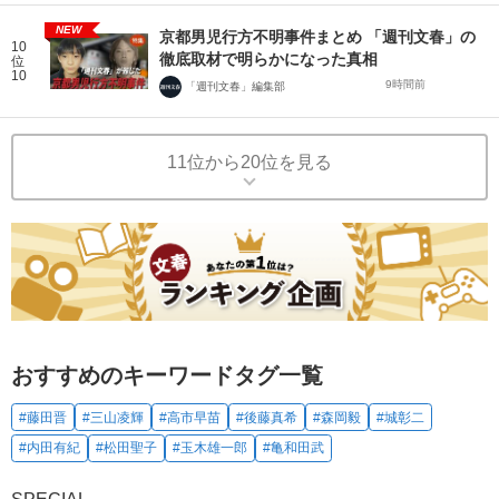
NEW
京都男児行方不明事件まとめ 「週刊文春」の
10
徹底取材で明らかになった真相
位
10
9時間前
「週刊文春」編集部
11位から20位を見る
おすすめのキーワードタグ一覧
#藤田晋
#三山凌輝
#高市早苗
#後藤真希
#森岡毅
#城彰二
#内田有紀
#松田聖子
#玉木雄一郎
#亀和田武