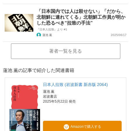
「日本国内では人は殺せない」「だから、
北朝鮮に連れてくる」北朝鮮工作員が明か
した恐るべき“拉致の手法”
『日本人拉致』より #1
蓮池 薫
2025/06/17
著者一覧を見る
蓮池 薫の記事で紹介した関連書籍
日本人拉致 (岩波新書 新赤版 2064)
蓮池 薫
岩波書店
2025年5月22日 発売
Amazonで購入する