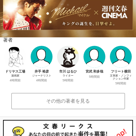
著者
ドリヤス工場
井手 裕彦
市川 はるひ
宮武 和多哉
フリート横田
漫画家
ジャーナリスト
ライター
文筆家・ノンフィ
5時間前
クション作家
4時間前
4時間前
5時間前
5時間前
その他の著者を見る