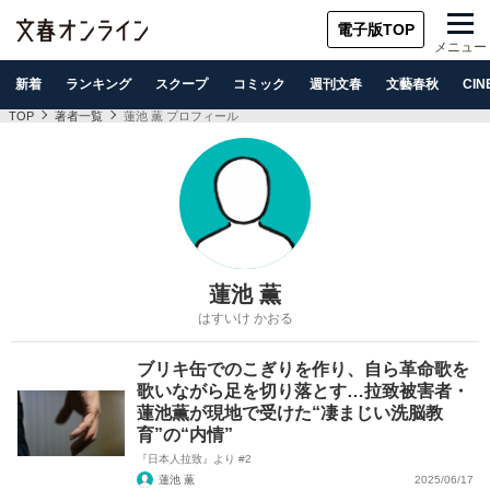
電子版TOP
メニュー
新着
ランキング
スクープ
コミック
週刊文春
文藝春秋
CIN
TOP
著者一覧
蓮池 薫 プロフィール
蓮池 薫
はすいけ かおる
ブリキ缶でのこぎりを作り、自ら革命歌を
歌いながら足を切り落とす…拉致被害者・
蓮池薫が現地で受けた“凄まじい洗脳教
育”の“内情”
『日本人拉致』より #2
蓮池 薫
2025/06/17