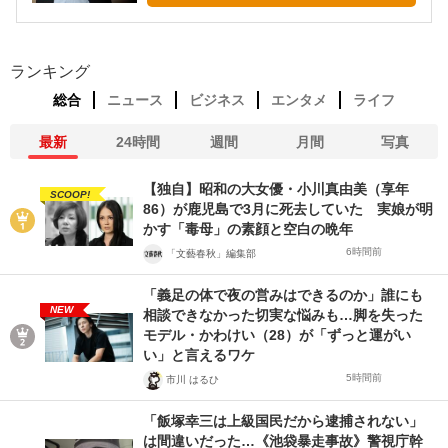
ランキング
総合
ニュース
ビジネス
エンタメ
ライフ
最新
24時間
週間
月間
写真
【独自】昭和の大女優・小川真由美（享年
SCOOP!
86）が鹿児島で3月に死去していた 実娘が明
かす「毒母」の素顔と空白の晩年
6時間前
「文藝春秋」編集部
「義足の体で夜の営みはできるのか」誰にも
NEW
相談できなかった切実な悩みも…脚を失った
モデル・かわけい（28）が「ずっと運がい
い」と言えるワケ
5時間前
市川 はるひ
「飯塚幸三は上級国民だから逮捕されない」
は間違いだった…《池袋暴走事故》警視庁幹