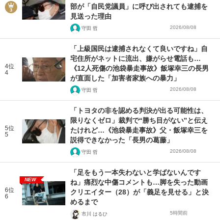
部が「自民党議員」に呼び出されても逮捕を
見送った理由
2026/08/08
守田 哲
「上級国民は逮捕されなくて良いですね」自
宅住所がネットに流出、嫌がらせ電話も…
4位
《12人死傷の池袋暴走事故》飯塚幸三の長男
4
が直面した「加害者家族への暴力」
2026/08/08
守田 哲
「トヨタの非を認める判決が出る可能性は、
限りなくゼロ」裁判で“勝ち目がない”と伝え
5位
たけれど…《池袋暴走事故》父・飯塚幸三を
5
説得できなかった「長男の葛藤」
2026/08/08
守田 哲
「足をもう一本失わないと学ばないんです
NEW
ね」痛烈な中傷コメントも…脚を失った動画
6位
クリエイター（28）が「義足を見せる」と決
6
めるまで
5時間前
市川 はるひ