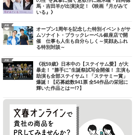
の性”を真摯に描く意欲作に黒木瞳・西岡德
馬・吉田羊が出演決定！《映画『月がみて
いる』》
PR
オープン1周年を記念した特別イベントがサ
ムソナイト・ブラックレーベル銀座店で開
催 仕事も人生も自分らしく～笑顔あふれ
る特別対談～
PR
《祝59歳》日本中の【ステイサム愛】が大
暴走！ “勝手に”生誕祭試写会開催！ 主演も
助演も全部ステイサム！「ステサミー賞」
爆誕！【応募総数941票 全54作品の栄冠に
輝いた作品とはー!?】