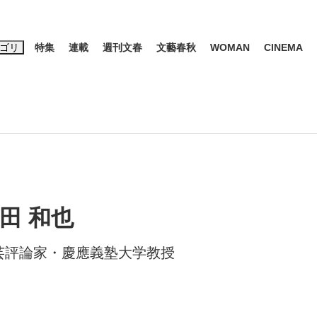
ゴリ
特集
連載
週刊文春
文藝春秋
WOMAN
CINEMA
キーワード入力
ス
エンタメ
ライフ
ビジネス
ーワードタグ一覧
山凌輝
#高市早苗
#後藤真希
#森岡毅
#城彰二
#内田有紀
観る将棋、読
#亀和田武
田 和也
芸評論家・慶應義塾大学教授
て明かした日本代表監督に...
「最悪の空気のまま解散」W