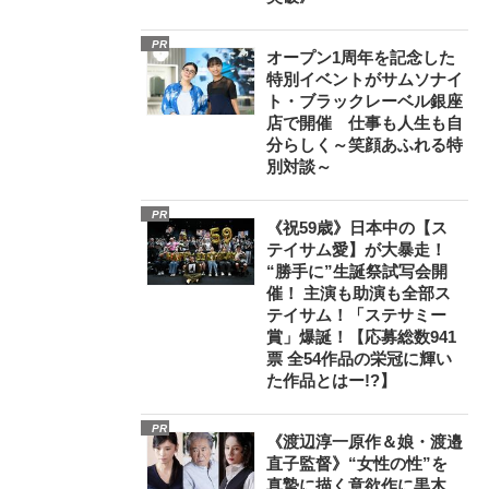
PR
オープン1周年を記念した
特別イベントがサムソナイ
ト・ブラックレーベル銀座
店で開催 仕事も人生も自
分らしく～笑顔あふれる特
別対談～
PR
《祝59歳》日本中の【ス
テイサム愛】が大暴走！
“勝手に”生誕祭試写会開
催！ 主演も助演も全部ス
テイサム！「ステサミー
賞」爆誕！【応募総数941
票 全54作品の栄冠に輝い
た作品とはー!?】
PR
《渡辺淳一原作＆娘・渡邉
直子監督》“女性の性”を
真摯に描く意欲作に黒木