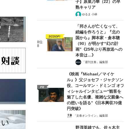
子】原菜乃華（22）の早
熟キャリア
ゆるま 小林
「邦さんが亡くなって、
続編を作ろうと」『北の
SCOOP!
国から』脚本家・倉本聰
8位
（90）が明かす“幻の計
8
画”《25年ぶり再放送への
本音は…》
「週刊文春」編集部
《映画『Michael／マイケ
ル』》父ジョセフ・ジャクソン
役、コールマン・ドミンゴ オフ
PR
ィシャルインタビュー“観客を
魅了した名優、複雑な父親像へ
の想いを語る”《日本興収70億
円突破》
「文春オンライン」編集部
野茂英雄でも、佐々木主