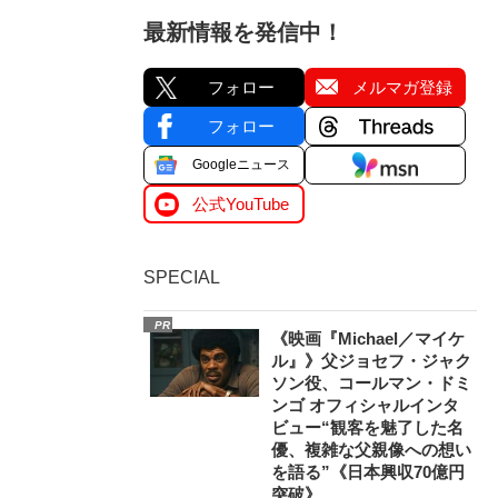
最新情報を発信中！
フォロー
メルマガ登録
フォロー
Googleニュース
公式YouTube
SPECIAL
PR
《映画『Michael／マイケ
ル』》父ジョセフ・ジャク
ソン役、コールマン・ドミ
ンゴ オフィシャルインタ
ビュー“観客を魅了した名
優、複雑な父親像への想い
を語る”《日本興収70億円
突破》