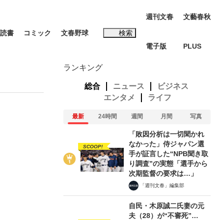
週刊文春
文藝春秋
読書
コミック
文春野球
検索
電子版
PLUS
インタビュー
読書
ランキング
総合
ニュース
ビジネス
エンタメ
ライフ
最新
24時間
週間
月間
写真
#松田聖子
「敗因分析は一切聞かれ
む将棋
なかった」侍ジャパン選
SCOOP!
手が証言した“NPB聞き取
り調査”の実態「選手から
次期監督の要求は…」
「週刊文春」編集部
BC日本代表“敗戦”の真実 選手が明かす...
自民・木原誠二氏妻の元
夫（28）が“不審死”…