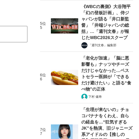
《WBCの裏側》大谷翔平
「幻の登板計画」、侍ジ
ャパンが語る「井口新監
5位
督」「井端ジャパンの総
5
括」…「週刊文春」が報
じたWBC2026スクープ
「週刊文春」編集部
「老化が加速」「脳に悪
影響も」ナッツやチーズ
だけじゃなかった…ベス
6位
トセラー医師が「できる
6
だけ避けたい」と語る“食
べ物”の正体
下村 健寿
「生理が来ないの」チョ
コバナナをくわえ、自ら
の経血を…“狂気すぎる
JK”を熱演、旧ジャニーズ
7位
7
系アイドルの【推しの