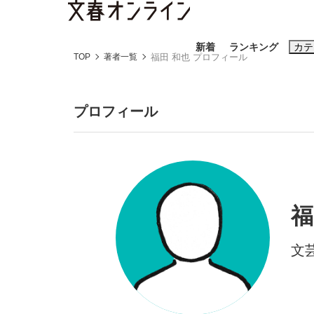
新着
ランキング
カテ
TOP
著者一覧
福田 和也 プロフィール
スクープ
ニュー
プロフィール
おすすめのキ
#藤田晋
#三
#玉木雄一郎
福
文
「90%は失敗する。でも…」本田圭佑が初め
終戦から81年