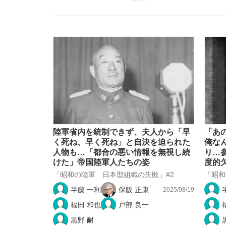
「敗因分析は一切聞かれなかった」侍ジャパン選
キングの誕生を、目撃せよ。
陸軍省内を統制できず、夫人から「早
「あ
く死ね、早く死ね」と自決を迫られた
俺な
人物も…「都合の悪い情報を無視し続
り…
けた」帝国陸軍人たちの姿
度的
the Style
「昭和の陸軍 日本型組織の失敗」#2
「昭和
半藤 一利
保阪 正康
2025/08/19
福田 和也
戸部 良一
「目標達成できなかったからと言って…」サッ
黒野 耐