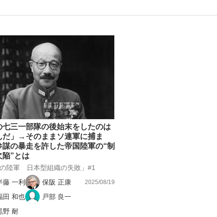
いまさら聞け
手が証言した“NPB聞...
「クマが悪者扱いされているの
の七三一部隊の後始末をしたのは
んだ」→そのままソ連軍に捕ま
参謀の暴走を許した帝国陸軍の“制
欠陥”とは
の陸軍 日本型組織の失敗」#1
半藤 一利
保阪 正康
2025/08/19
もっと見る
福田 和也
戸部 良一
カー日本代表・森保一監督...
黒野 耐