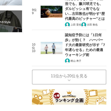
浩でも、藤川球児でも、
ダルビッシュ有でもな
9位
9
い…古田敦也が明かす“歴
代最高のピッチャー”とは
上田 晋也
古田 敦也
認知症予防には「1日何
歩」が効く？ ハーバー
10
ド大の最新研究が示す「7
位
年遅らせる」ための最適
10
ウォーキング術
梶山 寿子
11位から20位を見る