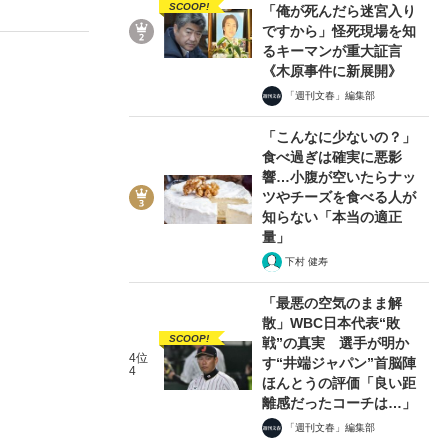
SCOOP!
「俺が死んだら迷宮入り
ですから」怪死現場を知
るキーマンが重大証言
《木原事件に新展開》
ない資産運用のすべて
「週刊文春」編集部
「こんなに少ないの？」
食べ過ぎは確実に悪影
響…小腹が空いたらナッ
が悲しい」『北の国から』倉本聰氏（91...
ツやチーズを食べる人が
知らない「本当の適正
量」
下村 健寿
「最悪の空気のまま解
散」WBC日本代表“敗
SCOOP!
戦”の真実 選手が明か
4位
す“井端ジャパン”首脳陣
4
ほんとうの評価「良い距
離感だったコーチは…」
「週刊文春」編集部