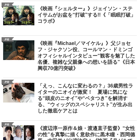
PR
《映画『シェルター』》ジェイソン・ステ
イサムがお盆を“打破”する!!《「眠眠打破」
コラボ》
PR
《映画『Michael／マイケル』》父ジョセ
フ・ジャクソン役、コールマン・ドミンゴ
オフィシャルインタビュー“観客を魅了した
名優、複雑な父親像への想いを語る”《日本
興収70億円突破》
PR
「えっ、こんなに変わるの？」36歳男性ラ
イターのニオイが激変！ 夏場に気にな
る“頭皮のニオイ”や“ベタつき”を解消す
る、“ウィッグのスペシャリスト”が生み出
した徹底ケアとは
PR
《渡辺淳一原作＆娘・渡邉直子監督》“女性
の性”を真摯に描く意欲作に黒木瞳・西岡德