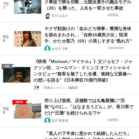
ク事故で脚を切断…元競泳選手の義足モデル
7位
7
（28）を襲った、人生を一変させた事故
2時間前
市川 はるひ
ヤクザ顔負けの「血みどろ情事」豊満な身体
を舐めまわされ…「自称16歳美少女」怪演
8位
8
中、かたせ梨乃（69）の美しすぎる“熟れ方”
2026/08/06
ゆるま 小林
《映画『Michael／マイケル』》父ジョセフ・ジャ
PR
クソン役、コールマン・ドミンゴ オフィシャルイ
ンタビュー“観客を魅了した名優、複雑な父親像へ
の想いを語る”《日本興収70億円突破》
「文春オンライン」編集部
売り上げ規模、店舗数では丸亀製麺に“完
NEW
敗”なのに…「はなまるうどん」が、香川県で
9位
9
だけ“圧勝”を続けられるワケ
2時間前
宮武 和多哉
「黒人の下半身に惹かれて結婚したんだろ」