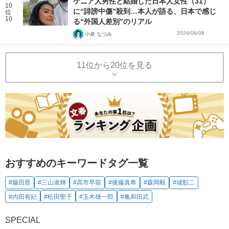
ケニア人男性と結婚した日本人女性（31）
10
に“誹謗中傷”殺到…本人が語る、日本で感じ
位
10
る“外国人差別”のリアル
2026/08/08
小泉 なつみ
11位から20位を見る
おすすめのキーワードタグ一覧
#藤田晋
#三山凌輝
#高市早苗
#後藤真希
#森岡毅
#城彰二
#内田有紀
#松田聖子
#玉木雄一郎
#亀和田武
SPECIAL