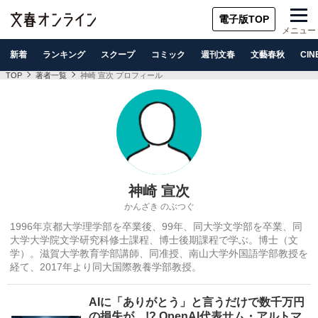
電子版TOP
メニュー
新着
ランキング
スクープ
コミック
週刊文春
文藝春秋
CIN
TOP
著者一覧
神崎 宣次 プロフィール
神崎 宣次
かんざき のぶつぐ
1996年京都大学理学部を卒業後、99年、同大学文学部を卒業、同
大学大学院文学研究科修士課程、博士後期課程で学ぶ。博士（文
学）。滋賀大学教育学部講師、同准授、南山大学外国語学部教授を
経て、2017年より同大国際教養学部教授。
AIに「ありがとう」と言うだけで数千万円
の損失が…!? OpenAI代表サム・アルトマ