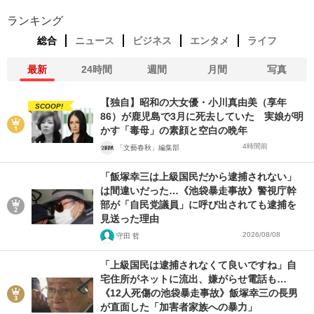
ランキング
総合
ニュース
ビジネス
エンタメ
ライフ
最新
24時間
週間
月間
写真
【独自】昭和の大女優・小川真由美（享年
SCOOP!
86）が鹿児島で3月に死去していた 実娘が明
かす「毒母」の素顔と空白の晩年
4時間前
「文藝春秋」編集部
「飯塚幸三は上級国民だから逮捕されない」
は間違いだった…《池袋暴走事故》警視庁幹
部が「自民党議員」に呼び出されても逮捕を
見送った理由
2026/08/08
守田 哲
「上級国民は逮捕されなくて良いですね」自
宅住所がネットに流出、嫌がらせ電話も…
《12人死傷の池袋暴走事故》飯塚幸三の長男
が直面した「加害者家族への暴力」