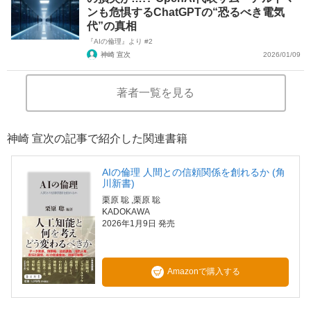
ンも危惧するChatGPTの“恐るべき電気
代”の真相
『AIの倫理』より #2
神崎 宣次
2026/01/09
著者一覧を見る
神崎 宣次の記事で紹介した関連書籍
AIの倫理 人間との信頼関係を創れるか (角
川新書)
栗原 聡
,栗原 聡
KADOKAWA
2026年1月9日 発売
Amazonで購入する