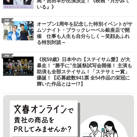
馬・吉田羊が出演決定！《映画『月がみて
いる』》
PR
オープン1周年を記念した特別イベントがサ
ムソナイト・ブラックレーベル銀座店で開
催 仕事も人生も自分らしく～笑顔あふれ
る特別対談～
PR
《祝59歳》日本中の【ステイサム愛】が大
暴走！ “勝手に”生誕祭試写会開催！ 主演も
助演も全部ステイサム！「ステサミー賞」
爆誕！【応募総数941票 全54作品の栄冠に
輝いた作品とはー!?】