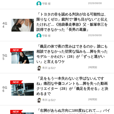
2026/08/08
守田 哲
「トヨタの非を認める判決が出る可能性は、
限りなくゼロ」裁判で“勝ち目がない”と伝え
4位
たけれど…《池袋暴走事故》父・飯塚幸三を
4
説得できなかった「長男の葛藤」
2026/08/08
守田 哲
「義足の体で夜の営みはできるのか」誰にも
NEW
相談できなかった切実な悩みも…脚を失った
5位
モデル・かわけい（28）が「ずっと運がい
5
い」と言えるワケ
2時間前
市川 はるひ
「足をもう一本失わないと学ばないんです
NEW
ね」痛烈な中傷コメントも…脚を失った動画
6位
クリエイター（28）が「義足を見せる」と決
6
めるまで
2時間前
市川 はるひ
「右脚があらぬ方向に180度ねじれて…」バイ
NEW