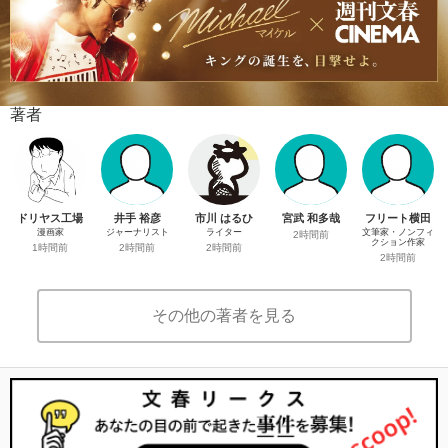
著者
ドリヤス工場
井手 裕彦
市川 はるひ
宮武 和多哉
フリート横田
漫画家
ジャーナリスト
ライター
文筆家・ノンフィ
2時間前
クション作家
1時間前
2時間前
2時間前
2時間前
その他の著者を見る