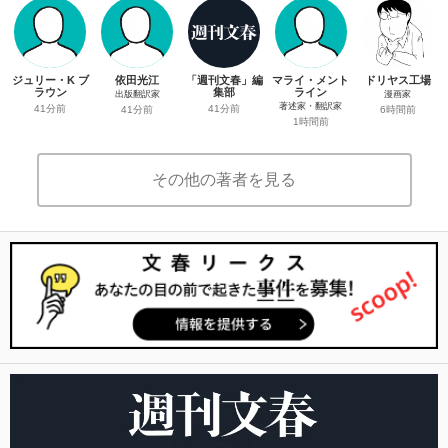
ジュリー・K ブ
依田光江
「週刊文春」編
マライ・メント
ドリヤス工場
ラウン
集部
ライン
出版翻訳家
漫画家
著述家・翻訳家
41分前
41分前
41分前
6時間前
1時間前
その他の著者を見る