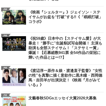
PR
《映画『シェルター』》ジェイソン・ステ
イサムがお盆を“打破”する!!《「眠眠打破」
コラボ》
PR
《祝59歳》日本中の【ステイサム愛】が大
暴走！ “勝手に”生誕祭試写会開催！ 主演も
助演も全部ステイサム！「ステサミー賞」
爆誕！【応募総数941票 全54作品の栄冠に
輝いた作品とはー!?】
PR
《渡辺淳一原作＆娘・渡邉直子監督》“女性
の性”を真摯に描く意欲作に黒木瞳・西岡德
馬・吉田羊が出演決定！《映画『月がみて
いる』》
PR
文藝春秋SDGsエッセイ大賞2026大募集