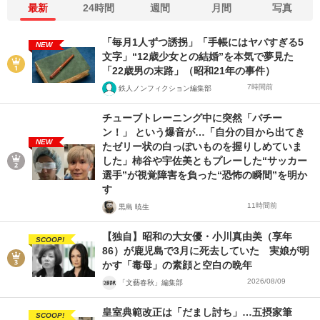
最新
24時間
週間
月間
写真
「毎月1人ずつ誘拐」「手帳にはヤバすぎる5
NEW
文字」“12歳少女との結婚”を本気で夢見た
「22歳男の末路」（昭和21年の事件）
7時間前
鉄人ノンフィクション編集部
チューブトレーニング中に突然「バチー
ン！」 という爆音が…「自分の目から出てき
NEW
たゼリー状の白っぽいものを握りしめていま
した」柿谷や宇佐美ともプレーした“サッカー
選手”が視覚障害を負った“恐怖の瞬間”を明か
す
11時間前
黒島 暁生
【独自】昭和の大女優・小川真由美（享年
SCOOP!
86）が鹿児島で3月に死去していた 実娘が明
かす「毒母」の素顔と空白の晩年
2026/08/09
「文藝春秋」編集部
皇室典範改正は「だまし討ち」…五摂家筆
SCOOP!