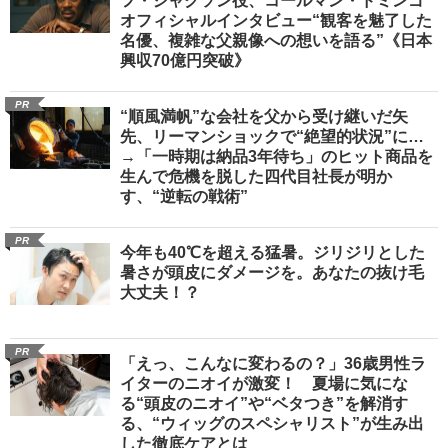
フ・ジャクソン役、コールマン・ドミンゴ
オフィシャルインタビュー“観客を魅了した
名優、複雑な父親像への想いを語る”《日本
興収70億円突破》
PR
“順風満帆”な会社を父から受け継いだ矢
先、リーマンショックで“絶望的状況”に…
→「一時期は納品3年待ち」のヒット商品を
生んで危機を脱した四代目社長が明か
す、“逆転の戦術”
PR
今年も40℃を超える猛暑。ジリジリとした
暑さが頭皮にダメージを。あなたの抜け毛
大丈夫！？
PR
「えっ、こんなに変わるの？」36歳男性ラ
イターのニオイが激変！ 夏場に気にな
る“頭皮のニオイ”や“ベタつき”を解消す
る、“ウィッグのスペシャリスト”が生み出
した徹底ケアとは