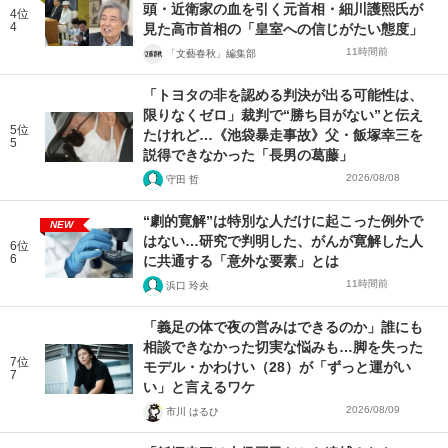
頭・近衛家の血を引く元首相・細川護熙氏が
4位
4
見た高市首相の「皇室への信じがたい態度」
11時間前
「文藝春秋」編集部
「トヨタの非を認める判決が出る可能性は、
限りなくゼロ」裁判で“勝ち目がない”と伝え
5位
たけれど…《池袋暴走事故》父・飯塚幸三を
5
説得できなかった「長男の葛藤」
2026/08/08
守田 哲
“劇的寛解”は特別な人だけに起こった例外で
NEW
はない…研究で判明した、がんが寛解した人
6位
6
に共通する「意外な要素」とは
11時間前
浜口 玲央
「義足の体で夜の営みはできるのか」誰にも
相談できなかった切実な悩みも…脚を失った
7位
モデル・かわけい（28）が「ずっと運がい
7
い」と言えるワケ
2026/08/09
市川 はるひ