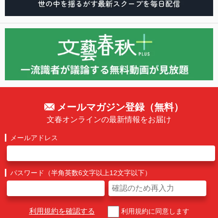
メールマガジン登録（無料）
文春オンラインの最新情報をお届け
メールアドレス
パスワード（半角英数6文字以上12文字以下）
利用規約を確認する
利用規約に同意します