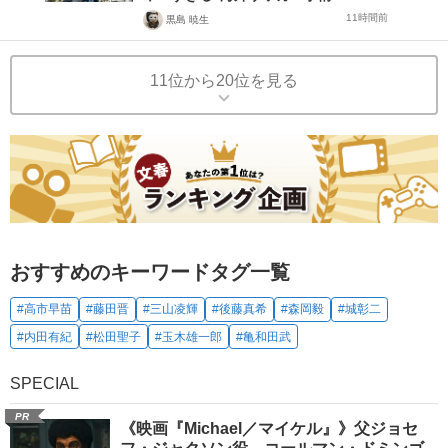
11時間前
黒島 暁生
11位から20位を見る
おすすめのキーワードタグ一覧
#高市早苗
#藤田晋
#三山凌輝
#後藤真希
#森岡毅
#城彰二
#内田有紀
#松田聖子
#玉木雄一郎
#亀和田武
SPECIAL
PR
《映画『Michael／マイケル』》父ジョセ