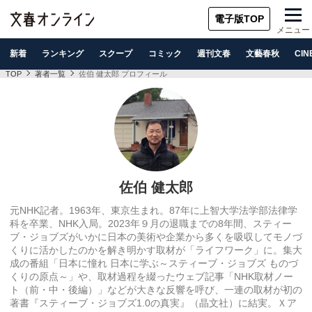
電子版TOP
メニュー
新着
ランキング
スクープ
コミック
週刊文春
文藝春秋
CIN
TOP
著者一覧
佐伯 健太郎 プロフィール
佐伯 健太郎
元NHK記者。1963年、東京生まれ。87年に上智大学法学部
法律学
科を卒業、NHK入局。2023年９月の退職までの8年間
、スティー
ブ・
ジョブズがいかに日本の美術や企業から多くを吸収してモノづ
くり
に活かしたのかを解き明かす取材が「ライフワーク」に。
集大
成の番組「日本に憧れ 日本に学ぶ～スティーブ・ジョブズ ものづ
くりの原点～」や、取材過程を綴ったウェブ記事「NHK取
材ノー
ト（前・中・後編）」などが大きな反響を呼び、
一連の取材が初の
著書『スティーブ・ジョブズ1.0の真実』（
晶文社）に結実。Ｘア