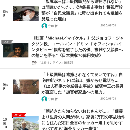
「飯塚幸三は上級国民だから逮捕されない」
は間違いだった…《池袋暴走事故》警視庁幹
8位
部が「自民党議員」に呼び出されても逮捕を
8
見送った理由
2026/08/08
守田 哲
《映画『Michael／マイケル』》父ジョセフ・ジャ
PR
クソン役、コールマン・ドミンゴ オフィシャルイ
ンタビュー“観客を魅了した名優、複雑な父親像へ
の想いを語る”《日本興収70億円突破》
「文春オンライン」編集部
「上級国民は逮捕されなくて良いですね」自
宅住所がネットに流出、嫌がらせ電話も…
9位
《12人死傷の池袋暴走事故》飯塚幸三の長男
9
が直面した「加害者家族への暴力」
2026/08/08
守田 哲
「朝起きたら知らないおじさんが…」「幽霊
NEW
より生身の人間が怖い」家賃2万円の事故物件
10
にも住んだ右目全盲のサッカー選手が明かす
位
10
ヤバすぎる“海外サッカー事情”