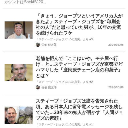
カウントはSaekiSJ20 。
「きょう、ジョーブツというアメリカ人が
きたよ」スティーブ・ジョブズを“印刷会
社の人”だと思っていた男が、10年の交流
を続けられたワケ
『スティーブ・ジョブズ1.0の真実』より #3
佐伯 健太郎
2026/06/06
老舗を拒んで「ここはいや。モチ屋へ行
け」と…スティーブ・ジョブズが京都でど
ハマりした『庶民派チェーン店の和菓子』
とは？
『スティーブ・ジョブズ1.0の真実』より #2
佐伯 健太郎
2026/06/06
スティーブ・ジョブズは癌を告知された
頃、ある日本人に留守電メッセージを残し
ていた…20年来の知人が明かす「人間ジョ
ブズの素顔」
『スティーブ・ジョブズ1.0の真実』より #1