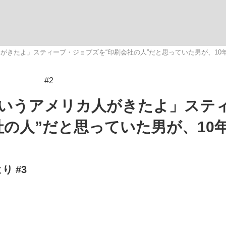
がきたよ」スティーブ・ジョブズを“印刷会社の人”だと思っていた男が、10
#2
手が証言した“NPB聞...
「クマが悪者扱いされているの
いうアメリカ人がきたよ」ステ
社の人”だと思っていた男が、10
り #3
カー日本代表・森保一監督...