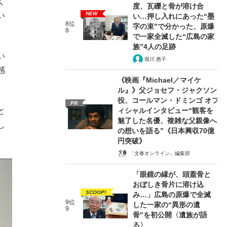
く
度、瓦礫と骨が溶け合
NEW
い
い…押し入れにあった“墨
8位
字の束”で分かった、原爆
8
で一家全滅した“広島の家
族”4人の足跡
い
堀川 惠子
感
《映画『Michael／マイケ
ル』》父ジョセフ・ジャクソン
役、コールマン・ドミンゴ オフ
PR
ィシャルインタビュー“観客を
と
魅了した名優、複雑な父親像へ
し
の想いを語る”《日本興収70億
円突破》
「文春オンライン」編集部
「眼鏡の縁が、頭蓋骨と
おぼしき骨片に溶け込
SCOOP!
み…」広島の原爆で全滅
9位
した一家の“異形の遺
9
骨”を初公開〈遺族が語
る〉