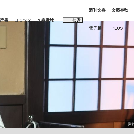
週刊文春
文藝春秋
読書
コミック
文春野球
検索
電子版
PLUS
インタビュー
読書
#松田聖子
む将棋
BC日本代表“敗戦”の真実 選手が明かす...