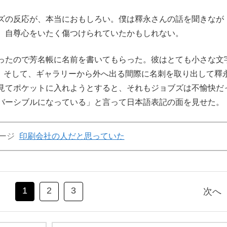
ズの反応が、本当におもしろい。僕は釋永さんの話を聞きなが
、自尊心をいたく傷つけられていたかもしれない。
ったので芳名帳に名前を書いてもらった。彼はとても小さな文
s」と記した。そして、ギャラリーから外へ出る間際に名刺を取り出して釋
見てポケットに入れようとすると、それもジョブズは不愉快だ
バーシブルになっている」と言って日本語表記の面を見せた。
ージ
印刷会社の人だと思っていた
1
2
3
次へ