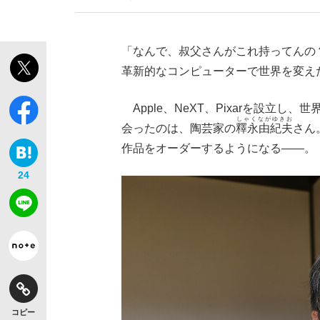
「なんで、叔父さんがこれ持ってんの
革新的なコンピューターで世界を変え
キングの誕生を、目撃せよ。
Apple、NeXT、Pixarを設立
しゃくながゆきお
会ったのは、陶芸家の
釋永由紀夫
さん
作品をオーダーするようになる――。
24
いまさら聞けない資産運用のすべて
コピー