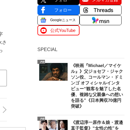
フォロー
Googleニュース
公式YouTube
字
永さ
SPECIAL
っ
PR
《映画『Michael／マイケ
ル』》父ジョセフ・ジャク
ソン役、コールマン・ドミ
ンゴ オフィシャルインタ
ビュー“観客を魅了した名
優、複雑な父親像への想い
を語る”《日本興収70億円
突破》
PR
《渡辺淳一原作＆娘・渡邉
直子監督》“女性の性”を