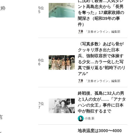
に沈めて殺害…人気タレ
ント高島忠夫から「長男
抜粋
5位
5
を奪った」17歳家政婦の
闇深さ（昭和39年の事
件）
「文春オンライン」編集部
〈写真多数〉あばら骨が
クッキリ浮き出た日本
兵、強制収容所で体操す
6位
る少女…カラー化した写
6
真で振り返る“戦時下のリ
アル”
「文春オンライン」編集部
終戦後、孤島に32人の男
と1人の女が……「アナタ
7位
ハンの女王」事件に日本
7
中が熱狂するまで
言
小池 新
地表温度は3000〜4000