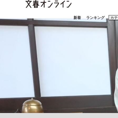
新着
ランキング
カテ
スクープ
ニュー
おすすめのキ
#藤田晋
#三
#玉木雄一郎
「90%は失敗する。でも…」本田圭佑が初め
終戦から81年