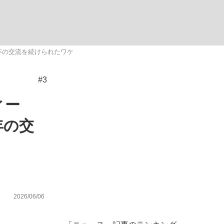
年の交流を続けられたワケ
#3
が悲しい」『北の国から』倉本聰氏（91...
ィー
年の交
2026/06/06