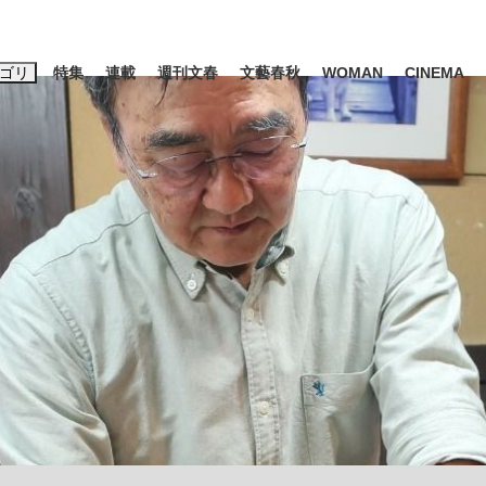
ゴリ
特集
連載
週刊文春
文藝春秋
WOMAN
CINEMA
キーワード入力
ス
エンタメ
ライフ
ビジネス
ーワードタグ一覧
山凌輝
#高市早苗
#後藤真希
#森岡毅
#城彰二
#内田有紀
観る将棋、読
#亀和田武
て明かした日本代表監督に...
「最悪の空気のまま解散」W