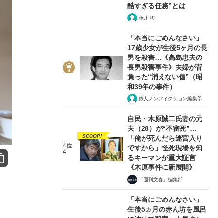
酷すぎる任務”とは
永井 均
「本当にごめんなさい」
17歳少女が生後5ヶ月の長
男を殺害…《高島忠夫の
長男殺害事件》夫婦が背
負った“消えない傷”（昭
和39年の事件）
鉄人ノンフィクション編集部
自民・木原誠二氏妻の元
夫（28）が“不審死”…
SCOOP!
「俺が死んだら迷宮入り
4位
ですから」怪死現場を知
4
るキーマンが重大証言
《木原事件に新展開》
「週刊文春」編集部
「本当にごめんなさい」
生後5ヵ月の赤ん坊を風呂