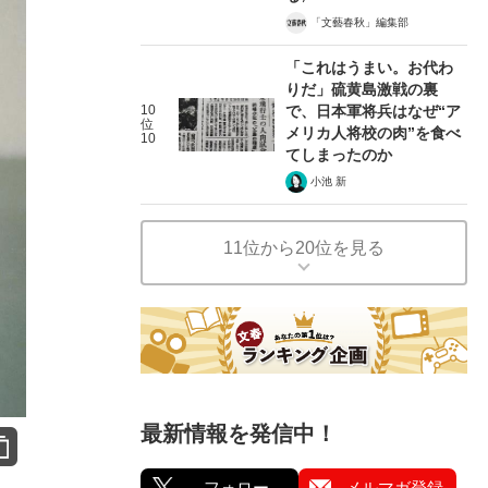
「文藝春秋」編集部
「これはうまい。お代わ
りだ」硫黄島激戦の裏
10
で、日本軍将兵はなぜ“ア
位
メリカ人将校の肉”を食べ
10
てしまったのか
小池 新
11位から20位を見る
最新情報を発信中！
フォロー
メルマガ登録