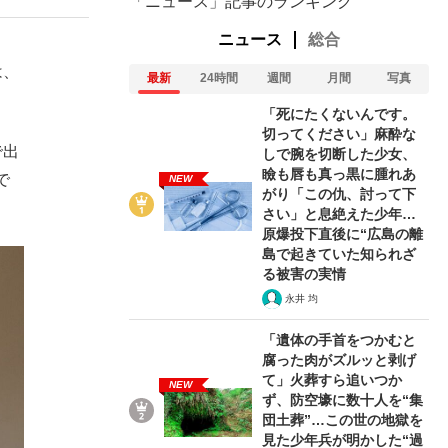
「ニュース」記事のランキング
ニュース
総合
は、
最新
24時間
週間
月間
写真
「死にたくないんです。
切ってください」麻酔な
で出
しで腕を切断した少女、
瞼も唇も真っ黒に腫れあ
で
NEW
がり「この仇、討って下
さい」と息絶えた少年…
原爆投下直後に“広島の離
島で起きていた知られざ
る被害の実情
永井 均
「遺体の手首をつかむと
腐った肉がズルッと剥げ
て」火葬すら追いつか
NEW
ず、防空壕に数十人を“集
団土葬”…この世の地獄を
見た少年兵が明かした“過