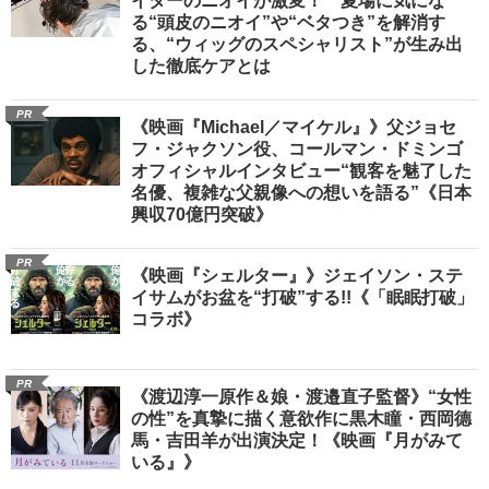
イターのニオイが激変！ 夏場に気にな
る“頭皮のニオイ”や“ベタつき”を解消す
る、“ウィッグのスペシャリスト”が生み出
した徹底ケアとは
PR
《映画『Michael／マイケル』》父ジョセ
フ・ジャクソン役、コールマン・ドミンゴ
オフィシャルインタビュー“観客を魅了した
名優、複雑な父親像への想いを語る”《日本
興収70億円突破》
PR
《映画『シェルター』》ジェイソン・ステ
イサムがお盆を“打破”する!!《「眠眠打破」
コラボ》
PR
《渡辺淳一原作＆娘・渡邉直子監督》“女性
の性”を真摯に描く意欲作に黒木瞳・西岡德
馬・吉田羊が出演決定！《映画『月がみて
いる』》