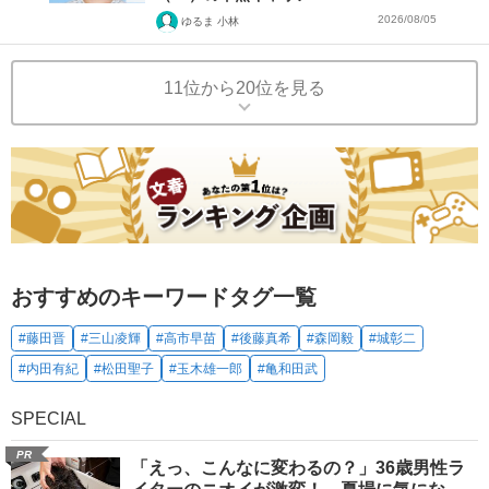
2026/08/05
ゆるま 小林
11位から20位を見る
おすすめのキーワードタグ一覧
#藤田晋
#三山凌輝
#高市早苗
#後藤真希
#森岡毅
#城彰二
#内田有紀
#松田聖子
#玉木雄一郎
#亀和田武
SPECIAL
PR
「えっ、こんなに変わるの？」36歳男性ラ