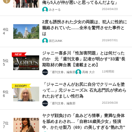
俺ら5人が仲が悪いと思ってるんだよな」
2024/04/20
みきーる
2度も誘拐された少女の両親は、犯人に性的に
籠絡されていた……全米を驚愕させた事件と
4位
4
は
2019/07/01
辰巳JUNK
ジャニー喜多川「性加害問題」とは何だった
NEW
のか 元「週刊文春」記者が明かす“33週”長
5位
5
期取材の舞台裏【連載まとめ】
11時間前
「週刊文春」編集部
髙橋 大介
「ジャニーさんがお尻に自分でクリームを塗
SCOOP!
って…」元ジャニーズJr. 石丸志門氏が求めら
6位
6
れたおぞましい性行為
2023/06/28
「週刊文春」編集部
ヤクザ顔負けの「血みどろ情事」豊満な身体
を舐めまわされ…「自称16歳美少女」怪演
7位
7
中、かたせ梨乃（69）の美しすぎる“熟れ方”