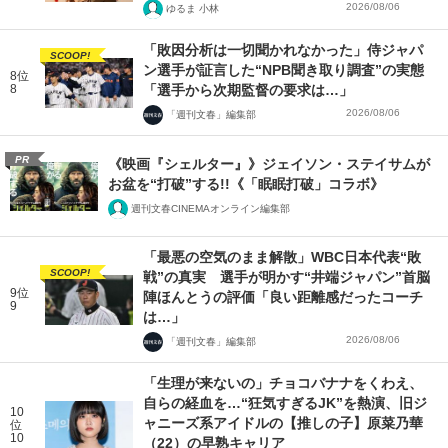
2026/08/06
ゆるま 小林
「敗因分析は一切聞かれなかった」侍ジャパ
SCOOP!
ン選手が証言した“NPB聞き取り調査”の実態
8位
8
「選手から次期監督の要求は…」
2026/08/06
「週刊文春」編集部
PR
《映画『シェルター』》ジェイソン・ステイサムが
お盆を“打破”する!!《「眠眠打破」コラボ》
週刊文春CINEMAオンライン編集部
「最悪の空気のまま解散」WBC日本代表“敗
SCOOP!
戦”の真実 選手が明かす“井端ジャパン”首脳
9位
陣ほんとうの評価「良い距離感だったコーチ
9
は…」
2026/08/06
「週刊文春」編集部
「生理が来ないの」チョコバナナをくわえ、
自らの経血を…“狂気すぎるJK”を熱演、旧ジ
10
ャニーズ系アイドルの【推しの子】原菜乃華
位
10
（22）の早熟キャリア