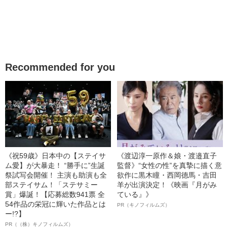
Recommended for you
《祝59歳》日本中の【ステイサ
《渡辺淳一原作＆娘・渡邉直子
ム愛】が大暴走！ “勝手に”生誕
監督》“女性の性”を真摯に描く意
祭試写会開催！ 主演も助演も全
欲作に黒木瞳・西岡德馬・吉田
部ステイサム！「ステサミー
羊が出演決定！《映画『月がみ
賞」爆誕！【応募総数941票 全
ている』》
54作品の栄冠に輝いた作品とは
PR（キノフィルムズ）
ー!?】
PR（（株）キノフィルムズ）