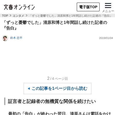
電子版TOP
メニュー
TOP
エンタメ
「ずっと憂鬱でした」清原和博と1年間話し続けた記者の『告白』
「ずっと憂鬱でした」清原和博と1年間話し続けた記者の
『告白』
鈴木 忠平
2019/01/04
2
/4
ページ目
この記事を1ページ目から読む
証言者と記録者の無機質な関係を続けたい
最初の「告白」が終わった翌日、清原さんは電話をかけ