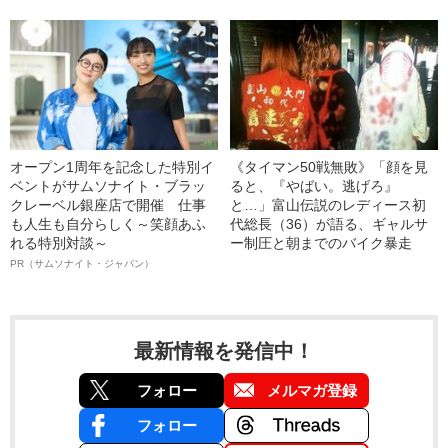
オープン1周年を記念した特別イ
《タイマン50戦無敗》「顔を見
ベントがサムソナイト・ブラッ
ると、『やばい。逃げろ』
クレーベル銀座店で開催 仕事
と…」富山伝説のレディース初
も人生も自分らしく～笑顔あふ
代総長（36）が語る、ギャルサ
れる特別対談～
ー制圧と朝までのバイク暴走
PR（サムソナイト・ジャパン）
最新情報を発信中！
フォロー
メルマガ登録
フォロー