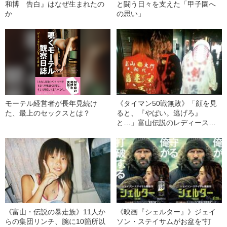
和博 告白』はなぜ生まれたの
と闘う日々を支えた「甲子園へ
か
の思い」
モーテル経営者が長年見続け
《タイマン50戦無敗》「顔を見
た、最上のセックスとは？
ると、『やばい。逃げろ』
と…」富山伝説のレディース初
代総長（36）が語る、ギャルサ
ー制圧と朝までのバイク暴走
《富山・伝説の暴走族》11人か
《映画『シェルター』》ジェイ
らの集団リンチ、腕に10箇所以
ソン・ステイサムがお盆を“打