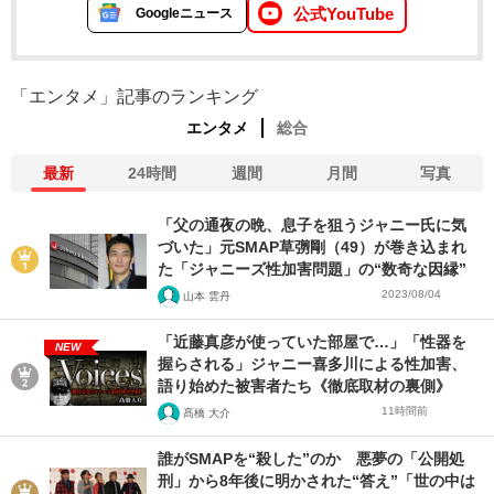
公式YouTube
Googleニュース
「エンタメ」記事のランキング
エンタメ
総合
最新
24時間
週間
月間
写真
「父の通夜の晩、息子を狙うジャニー氏に気
づいた」元SMAP草彅剛（49）が巻き込まれ
た「ジャニーズ性加害問題」の“数奇な因縁”
2023/08/04
山本 雲丹
「近藤真彦が使っていた部屋で…」「性器を
NEW
握らされる」ジャニー喜多川による性加害、
語り始めた被害者たち《徹底取材の裏側》
11時間前
髙橋 大介
誰がSMAPを“殺した”のか 悪夢の「公開処
刑」から8年後に明かされた“答え”「世の中は