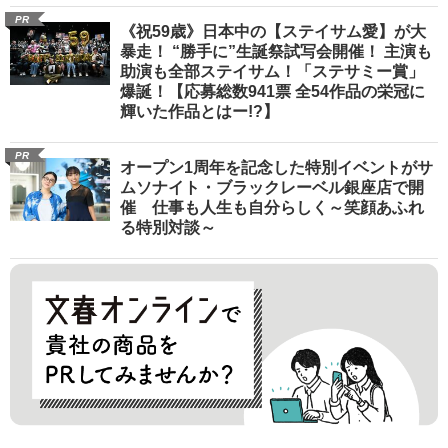
PR
《祝59歳》日本中の【ステイサム愛】が大
暴走！ “勝手に”生誕祭試写会開催！ 主演も
助演も全部ステイサム！「ステサミー賞」
爆誕！【応募総数941票 全54作品の栄冠に
輝いた作品とはー!?】
PR
オープン1周年を記念した特別イベントがサ
ムソナイト・ブラックレーベル銀座店で開
催 仕事も人生も自分らしく～笑顔あふれ
る特別対談～