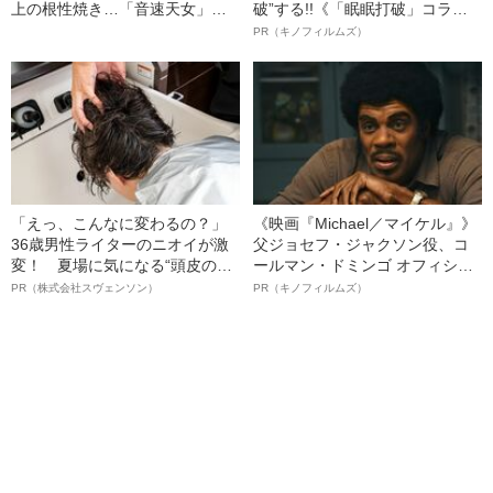
上の根性焼き…「音速天女」初
破”する!!《「眠眠打破」コラ
代総長しおりさん（36）が明か
ボ》
PR（キノフィルムズ）
す、過酷すぎる10代
「えっ、こんなに変わるの？」
《映画『Michael／マイケル』》
36歳男性ライターのニオイが激
父ジョセフ・ジャクソン役、コ
変！ 夏場に気になる“頭皮のニ
ールマン・ドミンゴ オフィシャ
オイ”や“ベタつき”を解消す
ルインタビュー“観客を魅了した
PR（株式会社スヴェンソン）
PR（キノフィルムズ）
る、“ウィッグのスペシャリス
名優、複雑な父親像への想いを
ト”が生み出した徹底ケアとは
語る”《日本興収70億円突破》