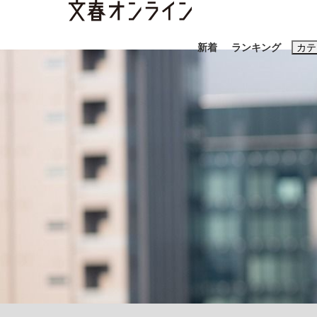
新着
ランキング
カテ
スクープ
ニュー
おすすめのキ
#藤田晋
#三
#玉木雄一郎
「90%は失敗する。でも…」本田圭佑が初め
終戦から81年