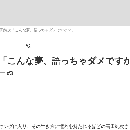
いまさら聞け
高田純次「こんな夢、語っちゃダメですか？」
#2
手が証言した“NPB聞...
「クマが悪者扱いされているの
次「こんな夢、語っちゃダメです
 #3
もっと見る
カー日本代表・森保一監督...
ンキングに入り、その生き方に憧れを持たれるほどの高田純次さ