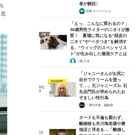
者が解説〉
も
吉崎 エイジーニョ
と思
「えっ、こんなに変わるの？」
36歳男性ライターのニオイが激
PR
変！ 夏場に気になる“頭皮の
ニオイ”や“ベタつき”を解消す
る、“ウィッグのスペシャリス
ト”が生み出した徹底ケアとは
二瓶 仁志
「ジャニーさんがお尻に
自分でクリームを塗っ
SCOOP!
て…」元ジャニーズJr. 石
9位
9
丸志門氏が求められたお
ぞましい性行為
「週刊文春」編集部
ヌードも不倫も厭わず、
離婚後も市川海老蔵や勝
地涼と浮名を…「離婚し
10