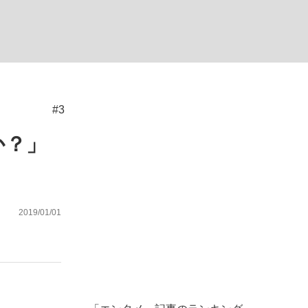
ない資産運用のすべて
#3
が悲しい」『北の国から』倉本聰氏（91...
か？」
2019/01/01