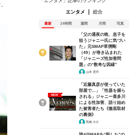
「エンタメ」記事のランキング
す。
エンタメ
総合
最新
24時間
週間
月間
写真
「父の通夜の晩、息子を
狙うジャニー氏に気づい
た」元SMAP草彅剛
（49）が巻き込まれた
「ジャニーズ性加害問
題」の“数奇な因縁”
山本 雲丹
「近藤真彦が使っていた
部屋で…」「性器を握ら
NEW
される」ジャニー喜多川
による性加害、語り始め
た被害者たち《徹底取材
の裏側》
髙橋 大介
誰がSMAPを“殺した”の