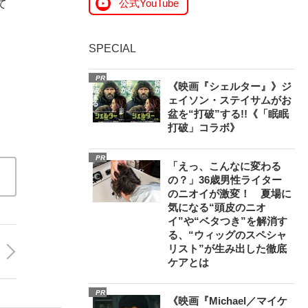
公式YouTube
て
SPECIAL
PR
《映画『シェルター』》ジ
ェイソン・ステイサムがお
盆を“打破”する!!《「眠眠
打破」コラボ》
PR
「えっ、こんなに変わる
の？」36歳男性ライター
のニオイが激変！ 夏場に
気になる“頭皮のニオ
イ”や“ベタつき”を解消す
る、“ウィッグのスペシャ
リスト”が生み出した徹底
ケアとは
PR
《映画『Michael／マイケ