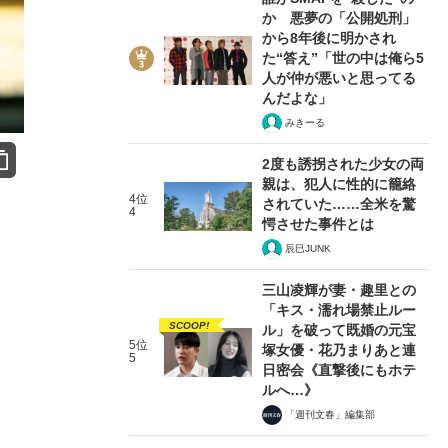
か 悪夢の「公開処刑」
から8年後に明かされ
た“答え”「世の中は俺ら5
人が仲が悪いと思ってる
んだよな」
みきーる
2度も誘拐された少女の両
親は、犯人に性的に籠絡
4位
されていた……全米を驚
4
愕させた事件とは
辰巳JUNK
三山凌輝が妻・趣里との
「キス・濡れ場禁止ルー
SCOOP!
ル」を破って既婚の元宝
5位
塚女優・花乃まりあと連
5
日密会《直撃後にもホテ
ルへ…》
「週刊文春」編集部