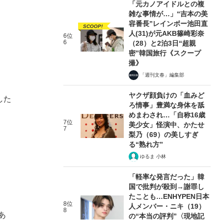
「元カノアイドルとの複
雑な事情が…」“吉本の美
容番長”レインボー池田直
SCOOP!
人(31)が元AKB篠崎彩奈
6位
6
（28）と2泊3日“超親
密”韓国旅行《スクープ
撮》
「週刊文春」編集部
ヤクザ顔負けの「血みど
した
ろ情事」豊満な身体を舐
めまわされ…「自称16歳
7位
美少女」怪演中、かたせ
7
梨乃（69）の美しすぎ
る“熟れ方”
ゆるま 小林
「軽率な発言だった」韓
国で批判が殺到→謝罪し
たことも…ENHYPEN日本
8位
人メンバー・ニキ（19）
8
あ
の“本当の評判”〈現地記