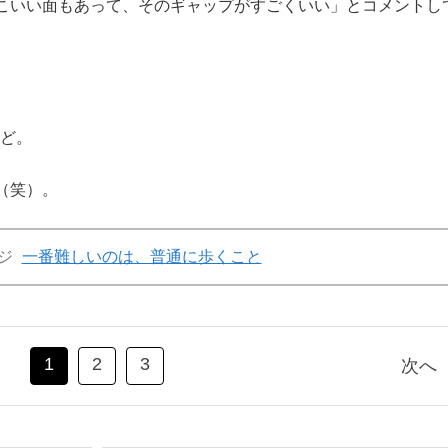
こいい面もあって、そのギャップがすごくいい」とコメントし
けど。
（笑）。
ジ
一番難しいのは、普通に歩くこと
1
2
3
次へ