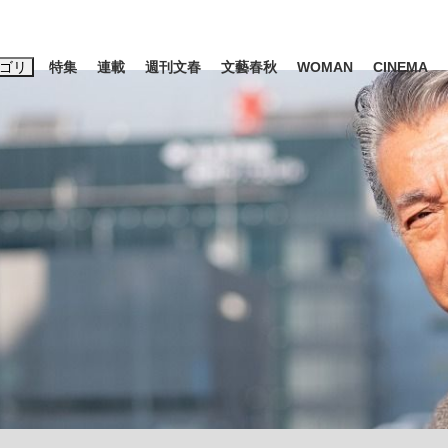
ゴリ
特集
連載
週刊文春
文藝春秋
WOMAN
CINEMA
キーワード入力
ス
エンタメ
ライフ
ビジネス
ーワードタグ一覧
山凌輝
#高市早苗
#後藤真希
#森岡毅
#城彰二
#内田有紀
観る将棋、読
#亀和田武
て明かした日本代表監督に...
「最悪の空気のまま解散」W