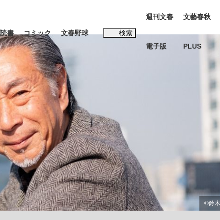
週刊文春
文藝春秋
読書
コミック
文春野球
検索
電子版
PLUS
インタビュー
読書
#松田聖子
む将棋
BC日本代表“敗戦”の真実 選手が明かす...