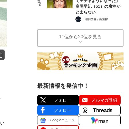
てモテるようになった」
位
10
高岡早紀（51）の魔性が
とまらない
「週刊文春」編集部
11位から20位を見る
最新情報を発信中！
さ
け
フォロー
メルマガ登録
フォロー
Googleニュース
か