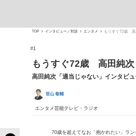
TOP
インタビュー／対談
エンタメ
もうすぐ72歳 
#1
「敗因分析は一切聞かれなかった」侍ジャパン選
キングの誕生を、目撃せよ。
もうすぐ72歳 高田純
高田純次「適当じゃない」インタビュー
笹山 敬輔
the Style
エンタメ
芸能
テレビ・ラジオ
「目標達成できなかったからと言って…」サッ
70歳を超えてなお「抱かれたい」ラ