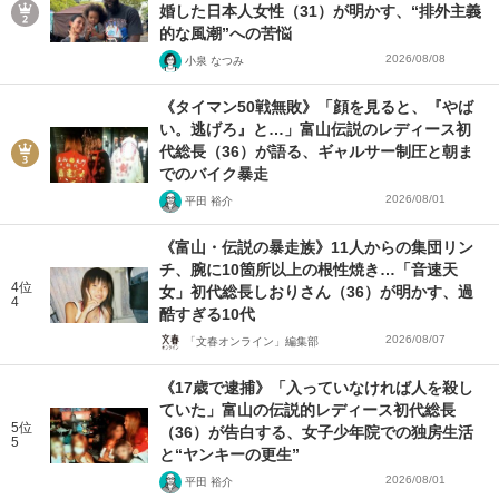
婚した日本人女性（31）が明かす、“排外主義
的な風潮”への苦悩
2026/08/08
小泉 なつみ
《タイマン50戦無敗》「顔を見ると、『やば
い。逃げろ』と…」富山伝説のレディース初
代総長（36）が語る、ギャルサー制圧と朝ま
でのバイク暴走
2026/08/01
平田 裕介
《富山・伝説の暴走族》11人からの集団リン
チ、腕に10箇所以上の根性焼き…「音速天
4位
女」初代総長しおりさん（36）が明かす、過
4
酷すぎる10代
2026/08/07
「文春オンライン」編集部
《17歳で逮捕》「入っていなければ人を殺し
ていた」富山の伝説的レディース初代総長
5位
（36）が告白する、女子少年院での独房生活
5
と“ヤンキーの更生”
2026/08/01
平田 裕介