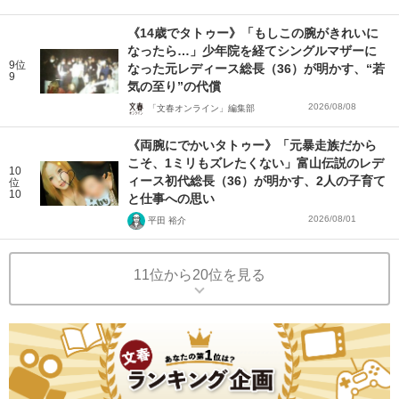
《14歳でタトゥー》「もしこの腕がきれいに
なったら…」少年院を経てシングルマザーに
9位
なった元レディース総長（36）が明かす、“若
9
気の至り”の代償
2026/08/08
「文春オンライン」編集部
《両腕にでかいタトゥー》「元暴走族だから
こそ、1ミリもズレたくない」富山伝説のレデ
10
ィース初代総長（36）が明かす、2人の子育て
位
10
と仕事への思い
2026/08/01
平田 裕介
11位から20位を見る