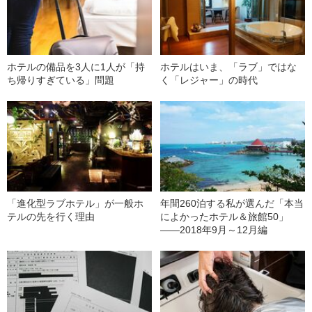
ホテルの備品を3人に1人が「持
ホテルはいま、「ラブ」ではな
ち帰りすぎている」問題
く「レジャー」の時代
「進化型ラブホテル」が一般ホ
年間260泊する私が選んだ「本当
テルの先を行く理由
によかったホテル＆旅館50」
――2018年9月～12月編