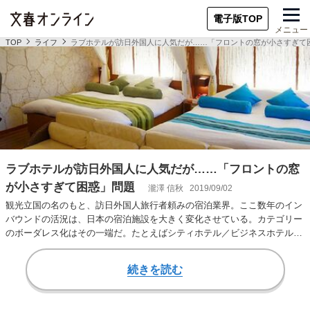
電子版TOP
メニュー
TOP
ライフ
ラブホテルが訪日外国人に人気だが……「フロントの窓が小さすぎて
ラブホテルが訪日外国人に人気だが……「フロントの窓
が小さすぎて困惑」問題
瀧澤 信秋
2019/09/02
観光立国の名のもと、訪日外国人旅行者頼みの宿泊業界。ここ数年のイン
バウンドの活況は、日本の宿泊施設を大きく変化させている。カテゴリー
のボーダレス化はその一端だ。たとえばシティホテル／ビジネスホテルと
いう区分がある。…
続きを読む