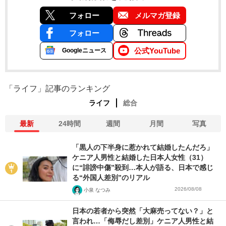
フォロー
メルマガ登録
フォロー
公式YouTube
Googleニュース
「ライフ」記事のランキング
ライフ
総合
最新
24時間
週間
月間
写真
「黒人の下半身に惹かれて結婚したんだろ」
ケニア人男性と結婚した日本人女性（31）
に“誹謗中傷”殺到…本人が語る、日本で感じ
る“外国人差別”のリアル
2026/08/08
小泉 なつみ
日本の若者から突然「大麻売ってない？」と
言われ…「侮辱だし差別」ケニア人男性と結