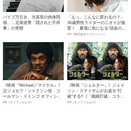
バイブ万引き、当直室の肉体関
「えっ、こんなに変わるの？」
係……北海道警「隠された不祥
36歳男性ライターのニオイが激
事」の実態
変！ 夏場に気になる“頭皮のニ
オイ”や“ベタつき”を解消す
PR（株式会社スヴェンソン）
る、“ウィッグのスペシャリス
ト”が生み出した徹底ケアとは
《映画『Michael／マイケル』》
《映画『シェルター』》ジェイ
父ジョセフ・ジャクソン役、コ
ソン・ステイサムがお盆を“打
ールマン・ドミンゴ オフィシャ
破”する!!《「眠眠打破」コラ
ルインタビュー“観客を魅了した
ボ》
PR（キノフィルムズ）
PR（キノフィルムズ）
名優、複雑な父親像への想いを
語る”《日本興収70億円突破》