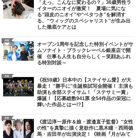
「えっ、こんなに変わるの？」36歳男性ラ
イターのニオイが激変！ 夏場に気にな
る“頭皮のニオイ”や“ベタつき”を解消す
る、“ウィッグのスペシャリスト”が生み出
した徹底ケアとは
PR
オープン1周年を記念した特別イベントがサ
ムソナイト・ブラックレーベル銀座店で開
催 仕事も人生も自分らしく～笑顔あふれ
る特別対談～
PR
《祝59歳》日本中の【ステイサム愛】が大
暴走！ “勝手に”生誕祭試写会開催！ 主演も
助演も全部ステイサム！「ステサミー賞」
爆誕！【応募総数941票 全54作品の栄冠に
輝いた作品とはー!?】
PR
《渡辺淳一原作＆娘・渡邉直子監督》“女性
の性”を真摯に描く意欲作に黒木瞳・西岡德
馬・吉田羊が出演決定！《映画『月がみて