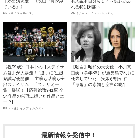
羊が出演決定！《映画『月がみ
も人生も自分らしく～笑顔あふ
ている』》
れる特別対談～
PR（キノフィルムズ）
PR（サムソナイト・ジャパン）
《祝59歳》日本中の【ステイサ
【独自】昭和の大女優・小川真
ム愛】が大暴走！ “勝手に”生誕
由美（享年86）が鹿児島で3月に
祭試写会開催！ 主演も助演も全
死去していた 実娘が明かす
部ステイサム！「ステサミー
「毒母」の素顔と空白の晩年
賞」爆誕！【応募総数941票 全
54作品の栄冠に輝いた作品とは
ー!?】
PR（（株）キノフィルムズ）
最新情報を発信中！