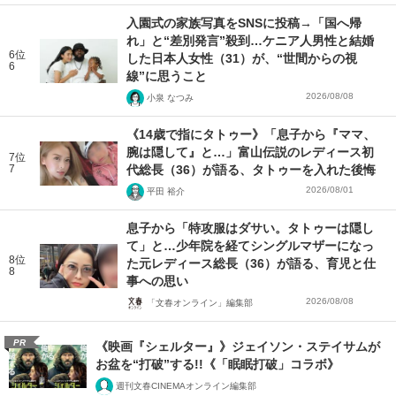
入園式の家族写真をSNSに投稿→「国へ帰
れ」と“差別発言”殺到…ケニア人男性と結婚
6位
した日本人女性（31）が、“世間からの視
6
線”に思うこと
2026/08/08
小泉 なつみ
《14歳で指にタトゥー》「息子から『ママ、
腕は隠して』と…」富山伝説のレディース初
7位
7
代総長（36）が語る、タトゥーを入れた後悔
2026/08/01
平田 裕介
息子から「特攻服はダサい。タトゥーは隠し
て」と…少年院を経てシングルマザーになっ
8位
た元レディース総長（36）が語る、育児と仕
8
事への思い
2026/08/08
「文春オンライン」編集部
PR
《映画『シェルター』》ジェイソン・ステイサムが
お盆を“打破”する!!《「眠眠打破」コラボ》
週刊文春CINEMAオンライン編集部