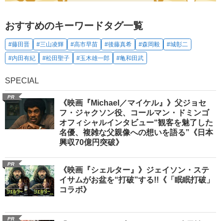
おすすめのキーワードタグ一覧
#藤田晋
#三山凌輝
#高市早苗
#後藤真希
#森岡毅
#城彰二
#内田有紀
#松田聖子
#玉木雄一郎
#亀和田武
SPECIAL
PR
《映画『Michael／マイケル』》父ジョセ
フ・ジャクソン役、コールマン・ドミンゴ
オフィシャルインタビュー“観客を魅了した
名優、複雑な父親像への想いを語る”《日本
興収70億円突破》
PR
《映画『シェルター』》ジェイソン・ステ
イサムがお盆を“打破”する!!《「眠眠打破」
コラボ》
PR