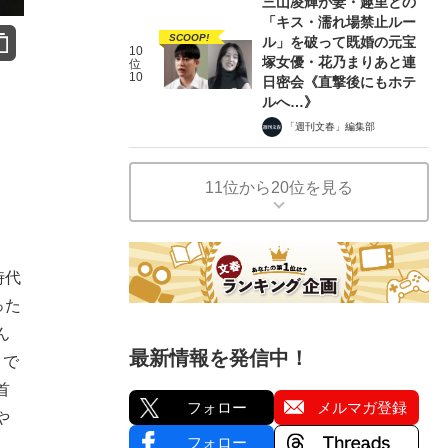
三山凌輝が妻・趣里との
「キス・濡れ場禁止ルー
SCOOP!
ル」を破って既婚の元宝
10
塚女優・花乃まりあと連
位
10
日密会《直撃後にもホテ
ルへ…》
「週刊文春」編集部
11位から20位を見る
時代
った
ん
最新情報を発信中！
。で
首
フォロー
メルマガ登録
や
フォロー