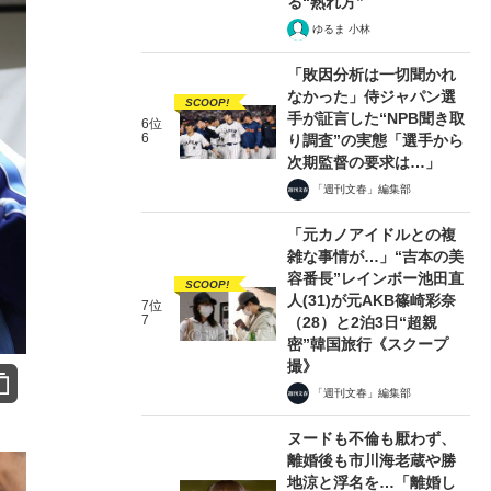
る“熟れ方”
ゆるま 小林
「敗因分析は一切聞かれ
なかった」侍ジャパン選
SCOOP!
手が証言した“NPB聞き取
6位
6
り調査”の実態「選手から
次期監督の要求は…」
「週刊文春」編集部
「元カノアイドルとの複
雑な事情が…」“吉本の美
容番長”レインボー池田直
SCOOP!
人(31)が元AKB篠崎彩奈
7位
7
（28）と2泊3日“超親
密”韓国旅行《スクープ
撮》
「週刊文春」編集部
ヌードも不倫も厭わず、
離婚後も市川海老蔵や勝
地涼と浮名を…「離婚し