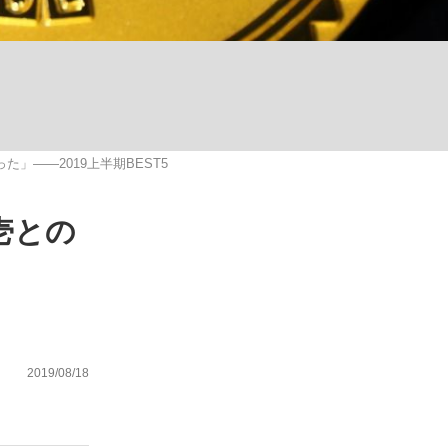
ない資産運用のすべて
――2019上半期BEST5
が悲しい」『北の国から』倉本聰氏（91...
壱との
2019/08/18