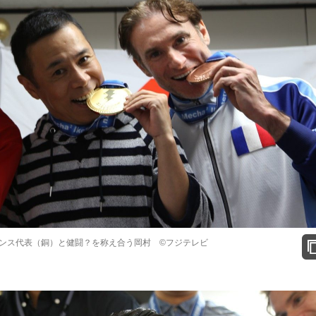
ンス代表（銅）と健闘？を称え合う岡村 ©フジテレビ