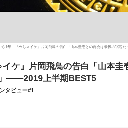
いまさら聞け
から1年 『めちゃイケ』片岡飛鳥の告白「山本圭壱との再会は最後の宿題だった」
手が証言した“NPB聞...
「クマが悪者扱いされているの
ゃイケ』片岡飛鳥の告白「山本圭
―2019上半期BEST5
ンタビュー#1
もっと見る
カー日本代表・森保一監督...