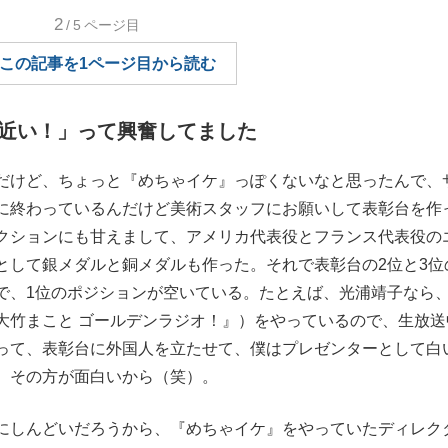
2
/5
ページ目
もっと見る
この記事を1ページ目から読む
近い！」って興奮してました
だけど、ちょっと『めちゃイケ』っぽくないなと思ったんで、
に終わっているんだけど美術スタッフにお願いして表彰台を作
クションにも甘えまして、アメリカ代表役とフランス代表役の
として銀メダルと銅メダルも作った。それで表彰台の2位と3位
で、1位のポジションが空いている。たとえば、光浦靖子なら
大竹まこと ゴールデンラジオ！』）をやっているので、生放送
って、表彰台に外国人を立たせて、僕はプレゼンターとして白
 その方が面白いから（笑）。
にしんどいだろうから、『めちゃイケ』をやっていたディレク