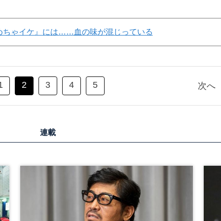
めちゃイケ』には……血の味が混じっている
1
2
3
4
5
次へ
連載