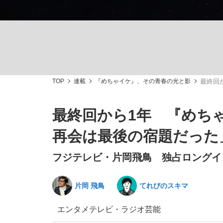
TOP
連載
『めちゃイケ』、その青春の光と影
最終回
「敗因分析は一切聞かれなかった」侍ジャパン選
キングの誕生を、目撃せよ。
最終回から1年 『めち
再会は最後の宿題だった」―
フジテレビ・片岡飛鳥 独占ロングイ
the Style
片岡 飛鳥
てれびのスキマ
エンタメ
テレビ・ラジオ
芸能
「目標達成できなかったからと言って…」サッ