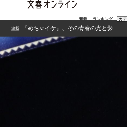
新着
ランキング
カテ
『めちゃイケ』、その青春の光と影
連載
スクープ
ニュー
おすすめのキ
#藤田晋
#三
#玉木雄一郎
「90%は失敗する。でも…」本田圭佑が初め
終戦から81年