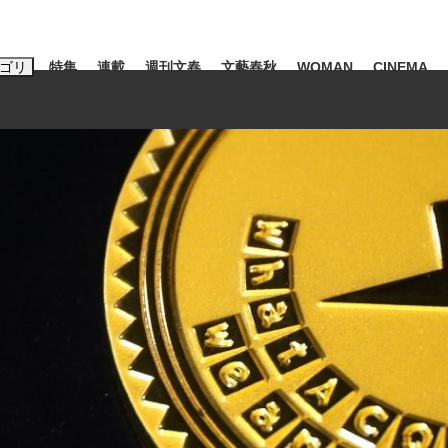
ゴリ
特集
連載
週刊文春
文藝春秋
WOMAN
CINEMA
キーワード入力
ス
エンタメ
ライフ
ビジネス
ーワードタグ一覧
山凌輝
#高市早苗
#後藤真希
#森岡毅
#城彰二
#内田有紀
観る将棋、読
#亀和田武
て明かした日本代表監督に...
「最悪の空気のまま解散」W