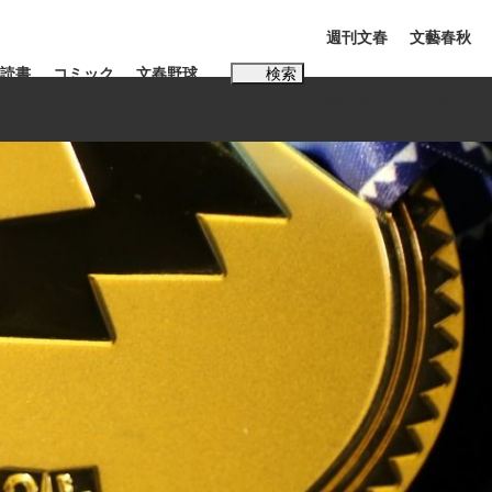
週刊文春
文藝春秋
読書
コミック
文春野球
検索
電子版
PLUS
インタビュー
読書
#松田聖子
む将棋
BC日本代表“敗戦”の真実 選手が明かす...