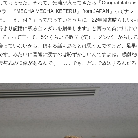
らった。それで、光浦が入ってきたら「Congratulations
・ミツウラ！『MECHA MECHA IKETERU』 from JAPAN」ってナレ
る。「え、何？」って思っているうちに「22年間素晴らしい活
録より記憶に残る金メダルを贈呈します」と言って首に掛けて
んで」って言って、5分くらいで撤収（笑）。メンバーからして
会っていないから、積もる話もあるとは思うんですけど、足早
です」みたいに普通に渡すのは恥ずかしいんですよね。感謝だ
授与式の映像があるんです。……でも、どこで放送するんだろ