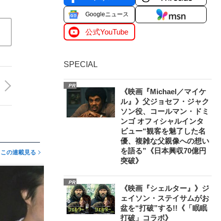
Googleニュース
公式YouTube
SPECIAL
PR
《映画『Michael／マイケ
ル』》父ジョセフ・ジャク
ソン役、コールマン・ドミ
ンゴ オフィシャルインタ
ビュー“観客を魅了した名
優、複雑な父親像への想い
を語る”《日本興収70億円
この連載見る
突破》
PR
《映画『シェルター』》ジ
ェイソン・ステイサムがお
盆を“打破”する!!《「眠眠
打破」コラボ》