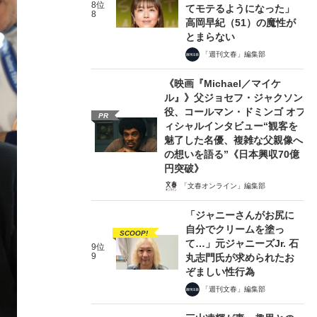
8位
てモテるようになった」
8
高岡早紀（51）の魔性が
とまらない
「週刊文春」編集部
《映画『Michael／マイケ
ル』》父ジョセフ・ジャクソン
役、コールマン・ドミンゴ オフ
PR
ィシャルインタビュー“観客を
魅了した名優、複雑な父親像へ
の想いを語る”《日本興収70億
円突破》
「文春オンライン」編集部
「ジャニーさんがお尻に
自分でクリームを塗っ
SCOOP!
て…」元ジャニーズJr. 石
9位
9
丸志門氏が求められたお
ぞましい性行為
「週刊文春」編集部