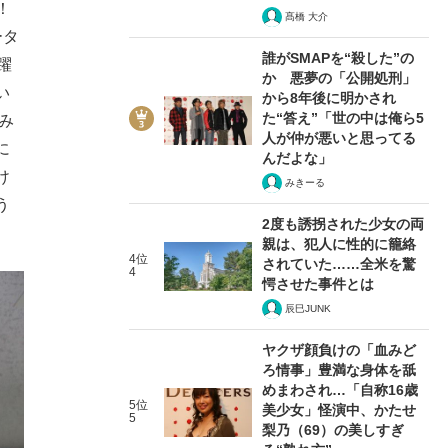
！
髙橋 大介
ータ
誰がSMAPを“殺した”の
躍
か 悪夢の「公開処刑」
い
から8年後に明かされ
た“答え”「世の中は俺ら5
み
人が仲が悪いと思ってる
に
んだよな」
け
みきーる
う
2度も誘拐された少女の両
親は、犯人に性的に籠絡
4位
されていた……全米を驚
4
愕させた事件とは
辰巳JUNK
ヤクザ顔負けの「血みど
ろ情事」豊満な身体を舐
めまわされ…「自称16歳
5位
美少女」怪演中、かたせ
5
梨乃（69）の美しすぎ