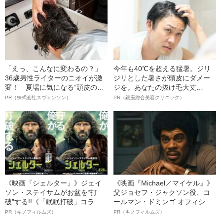
レーした“サッカー選手”が視覚障
明かす、“逆転の戦術”
害を負った“恐怖の瞬間”を明かす
「えっ、こんなに変わるの？」
今年も40℃を超える猛暑。ジリ
36歳男性ライターのニオイが激
ジリとした暑さが頭皮にダメー
変！ 夏場に気になる“頭皮のニ
ジを。あなたの抜け毛大丈
オイ”や“ベタつき”を解消す
夫！？
PR（株式会社スヴェンソン）
PR（銀座総合美容クリニック）
る、“ウィッグのスペシャリス
ト”が生み出した徹底ケアとは
《映画『シェルター』》ジェイ
《映画『Michael／マイケル』》
ソン・ステイサムがお盆を“打
父ジョセフ・ジャクソン役、コ
破”する!!《「眠眠打破」コラ
ールマン・ドミンゴ オフィシャ
ボ》
ルインタビュー“観客を魅了した
PR（キノフィルムズ）
PR（キノフィルムズ）
名優、複雑な父親像への想いを