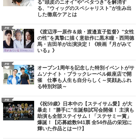
る“頭皮のニオイ”や“ベタつき”を解消す
る、“ウィッグのスペシャリスト”が生み出
した徹底ケアとは
PR
《渡辺淳一原作＆娘・渡邉直子監督》“女性
の性”を真摯に描く意欲作に黒木瞳・西岡德
馬・吉田羊が出演決定！《映画『月がみて
いる』》
PR
オープン1周年を記念した特別イベントがサ
ムソナイト・ブラックレーベル銀座店で開
催 仕事も人生も自分らしく～笑顔あふれ
る特別対談～
PR
《祝59歳》日本中の【ステイサム愛】が大
暴走！ “勝手に”生誕祭試写会開催！ 主演も
助演も全部ステイサム！「ステサミー賞」
爆誕！【応募総数941票 全54作品の栄冠に
輝いた作品とはー!?】