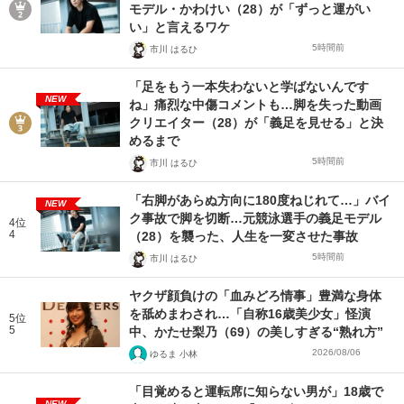
モデル・かわけい（28）が「ずっと運がい
い」と言えるワケ
5時間前
市川 はるひ
「足をもう一本失わないと学ばないんです
NEW
ね」痛烈な中傷コメントも…脚を失った動画
クリエイター（28）が「義足を見せる」と決
めるまで
5時間前
市川 はるひ
「右脚があらぬ方向に180度ねじれて…」バイ
NEW
ク事故で脚を切断…元競泳選手の義足モデル
4位
4
（28）を襲った、人生を一変させた事故
5時間前
市川 はるひ
ヤクザ顔負けの「血みどろ情事」豊満な身体
を舐めまわされ…「自称16歳美少女」怪演
5位
5
中、かたせ梨乃（69）の美しすぎる“熟れ方”
2026/08/06
ゆるま 小林
「目覚めると運転席に知らない男が」18歳で
NEW