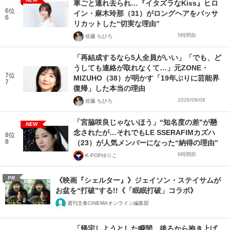
車ごと連れ去られ…『イタズラなKiss』ヒロ
6位
イン・麻木玲那（31）がロングヘアをバッサ
6
リカットした“切実な理由”
5時間前
佐藤 ちひろ
「再結成するなら5人全員がいい」「でも、ど
うしても連絡が取れなくて…」元ZONE・
7位
MIZUHO（38）が明かす「19年ぶりに芸能界
7
復帰」した本当の理由
2026/08/08
佐藤 ちひろ
「宮脇咲良じゃないほう」“知名度の差”が懸
NEW
念されたが…それでもLE SSERAFIMカズハ
8位
8
（23）が人気メンバーになった“納得の理由”
9時間前
K-POPゆりこ
PR
《映画『シェルター』》ジェイソン・ステイサムが
お盆を“打破”する!!《「眠眠打破」コラボ》
週刊文春CINEMAオンライン編集部
「帰宅しようとした瞬間、後ろから抱き上げ