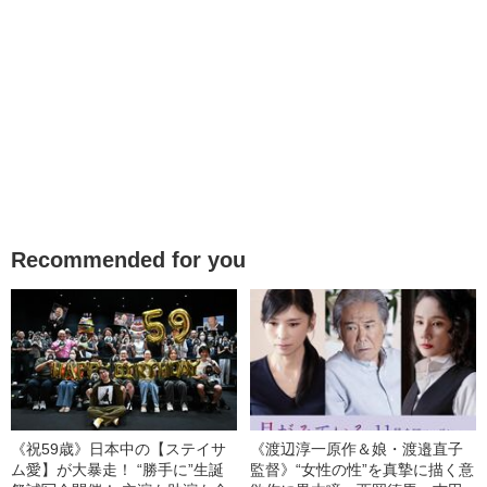
Recommended for you
《祝59歳》日本中の【ステイサ
《渡辺淳一原作＆娘・渡邉直子
ム愛】が大暴走！ “勝手に”生誕
監督》“女性の性”を真摯に描く意