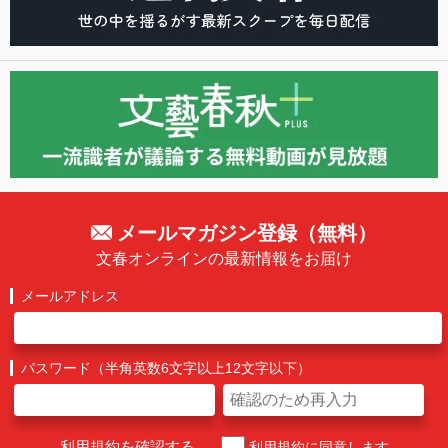
メールマガジン登録（無料）
文春オンラインの最新情報をお届け
メールアドレス
パスワード（半角英数6文字以上12文字以下）
利用規約を確認する
利用規約に同意します