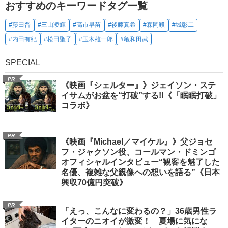
おすすめのキーワードタグ一覧
#藤田晋
#三山凌輝
#高市早苗
#後藤真希
#森岡毅
#城彰二
#内田有紀
#松田聖子
#玉木雄一郎
#亀和田武
SPECIAL
PR
《映画『シェルター』》ジェイソン・ステ
イサムがお盆を“打破”する!!《「眠眠打破」
コラボ》
PR
《映画『Michael／マイケル』》父ジョセ
フ・ジャクソン役、コールマン・ドミンゴ
オフィシャルインタビュー“観客を魅了した
名優、複雑な父親像への想いを語る”《日本
興収70億円突破》
PR
「えっ、こんなに変わるの？」36歳男性ラ
イターのニオイが激変！ 夏場に気にな