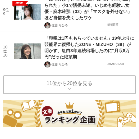
NEW
られた」小1で誘拐未遂、いじめも経験…女
9位
優・麻木玲那（32）が「マスクを外せない」
9
ほど自信を失くしたワケ
5時間前
佐藤 ちひろ
「印税は1円ももらっていません」19年ぶりに
芸能界に復帰したZONE・MIZUHO（38）が
10
明かす、紅白3年連続出場したのに“月収8万
位
10
円”だった絶頂期
2026/08/08
佐藤 ちひろ
11位から20位を見る