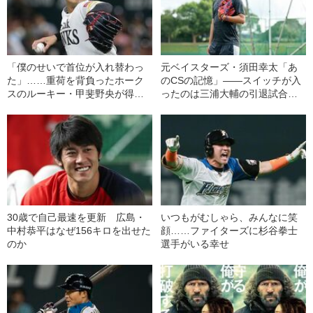
「僕のせいで首位が入れ替わっ
元ベイスターズ・須田幸太「あ
た」……重荷を背負ったホーク
のCSの記憶」――スイッチが入
スのルーキー・甲斐野央が得た
ったのは三浦大輔の引退試合だ
もの
った
30歳で自己最速を更新 広島・
いつもがむしゃら、みんなに笑
中村恭平はなぜ156キロを出せた
顔……ファイターズに杉谷拳士
のか
選手がいる幸せ