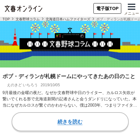
電子版TOP
メニュー
TOP
文春野球コラム
北海道日本ハムファイターズ
ボブ・ディランが札幌ドー
ボブ・ディランが札幌ドームにやってきたあの日のこと
えのきど いちろう
2019/10/05
9月最後の金曜の夜だ。なぜか文春野球中日のライター、カルロス矢吹が
繋いでくれる形で北海道新聞の記者さんと会うダンドリになっていた。本
当になぜカルロスが繋ぐのかわからない。僕は2003年、つまりファイター
ズ本拠地移転…
続きを読む