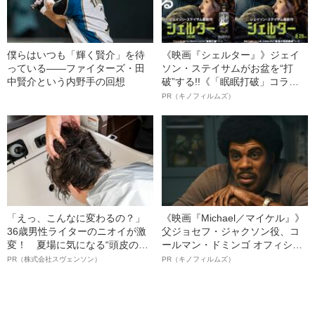
僕らはいつも「輝く賢介」を待
《映画『シェルター』》ジェイ
っている――ファイターズ・田
ソン・ステイサムがお盆を“打
中賢介という内野手の回想
破”する!!《「眠眠打破」コラ
ボ》
PR（キノフィルムズ）
「えっ、こんなに変わるの？」
《映画『Michael／マイケル』》
36歳男性ライターのニオイが激
父ジョセフ・ジャクソン役、コ
変！ 夏場に気になる“頭皮のニ
ールマン・ドミンゴ オフィシャ
オイ”や“ベタつき”を解消す
ルインタビュー“観客を魅了した
PR（株式会社スヴェンソン）
PR（キノフィルムズ）
る、“ウィッグのスペシャリス
名優、複雑な父親像への想いを
ト”が生み出した徹底ケアとは
語る”《日本興収70億円突破》