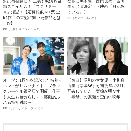
祭試写会開催！ 主演も助演も全
欲作に黒木瞳・西岡德馬・吉田
部ステイサム！「ステサミー
羊が出演決定！《映画『月がみ
賞」爆誕！【応募総数941票 全
ている』》
54作品の栄冠に輝いた作品とは
PR（キノフィルムズ）
ー!?】
PR（（株）キノフィルムズ）
オープン1周年を記念した特別イ
【独自】昭和の大女優・小川真
ベントがサムソナイト・ブラッ
由美（享年86）が鹿児島で3月に
クレーベル銀座店で開催 仕事
死去していた 実娘が明かす
も人生も自分らしく～笑顔あふ
「毒母」の素顔と空白の晩年
れる特別対談～
PR（サムソナイト・ジャパン）