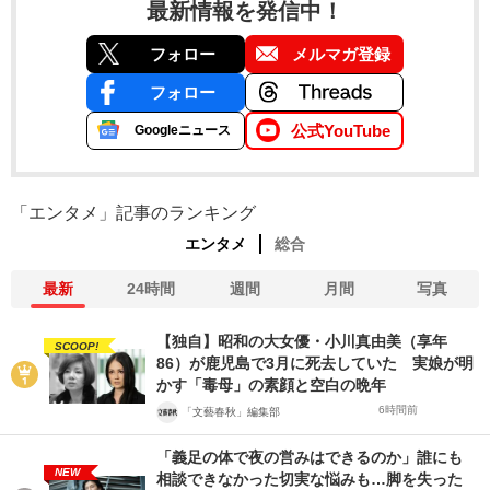
最新情報を発信中！
フォロー
メルマガ登録
フォロー
公式YouTube
Googleニュース
「エンタメ」記事のランキング
エンタメ
総合
最新
24時間
週間
月間
写真
【独自】昭和の大女優・小川真由美（享年
SCOOP!
86）が鹿児島で3月に死去していた 実娘が明
かす「毒母」の素顔と空白の晩年
6時間前
「文藝春秋」編集部
「義足の体で夜の営みはできるのか」誰にも
NEW
相談できなかった切実な悩みも…脚を失った