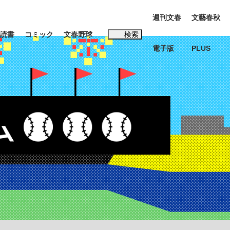
週刊文春
文藝春秋
読書
コミック
文春野球
検索
電子版
PLUS
インタビュー
読書
#松田聖子
BC日本代表“敗戦”の真実 選手が明かす...
、私のいま