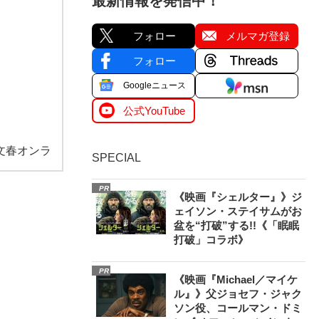
最新情報を発信中！
フォロー
メルマガ登録
フォロー
Googleニュース
公式YouTube
文春オンラ
SPECIAL
PR
《映画『シェルター』》ジ
ェイソン・ステイサムがお
盆を“打破”する!!《「眠眠
打破」コラボ》
PR
《映画『Michael／マイケ
ル』》父ジョセフ・ジャク
ソン役、コールマン・ドミ