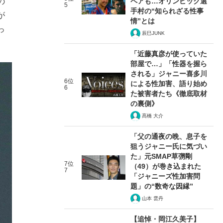
ペアも…オリンピック選
の
5
手村の“知られざる性事
が
情”とは
っ
辰巳JUNK
「近藤真彦が使っていた
部屋で…」「性器を握ら
される」ジャニー喜多川
6位
による性加害、語り始め
6
た被害者たち《徹底取材
の裏側》
髙橋 大介
「父の通夜の晩、息子を
狙うジャニー氏に気づい
た」元SMAP草彅剛
7位
（49）が巻き込まれた
7
「ジャニーズ性加害問
題」の“数奇な因縁”
山本 雲丹
【追悼・岡江久美子】