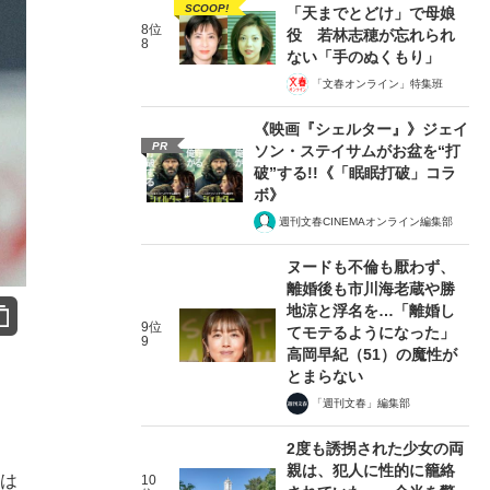
SCOOP!
「天までとどけ」で母娘
8位
役 若林志穂が忘れられ
8
ない「手のぬくもり」
「文春オンライン」特集班
《映画『シェルター』》ジェイ
PR
ソン・ステイサムがお盆を“打
破”する!!《「眠眠打破」コラ
ボ》
週刊文春CINEMAオンライン編集部
ヌードも不倫も厭わず、
離婚後も市川海老蔵や勝
地涼と浮名を…「離婚し
9位
てモテるようになった」
9
高岡早紀（51）の魔性が
とまらない
「週刊文春」編集部
2度も誘拐された少女の両
親は、犯人に性的に籠絡
のは
10