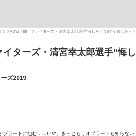
練つづきの2年間 ファイターズ・清宮幸太郎選手“悔しそうな顔”が嬉しかっ
ァイターズ・清宮幸太郎選手“悔
手が証言した“NPB聞...
「クマが悪者扱いされているの
キングの誕生
ズ2019
もっと見る
カー日本代表・森保一監督...
オブラートに包む……いや、きっともうオブラートも知らない