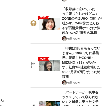
「収録後に泣いていた、
って報じられたけど…」
NEW
ZONEのMIZUHO（38）が
明かす、24年前にとんね
るず石橋貴明がつけた“強
烈なあだ名”事件の真相
佐藤 ちひろ
「印税は1円ももらってい
ません」19年ぶりに芸能
界に復帰したZONE・
NEW
MIZUHO（38）が明か
4位
4
す、紅白3年連続出場した
のに“月収8万円”だった絶
頂期
佐藤 ちひろ
「パートナーが一晩中セ
ックスしていて寝られな
えら
い」と解散に至った女子
5位