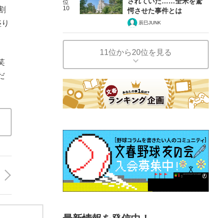
されていた……全米を驚
位
10
割
愕させた事件とは
盛り
辰巳JUNK
11位から20位を見る
笑
だ