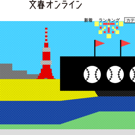
新着
ランキング
カテ
スクープ
ニュー
おすすめのキ
#藤田晋
#三
#玉木雄一郎
「90%は失敗する。でも…」本田圭佑が初め
終戦から81年