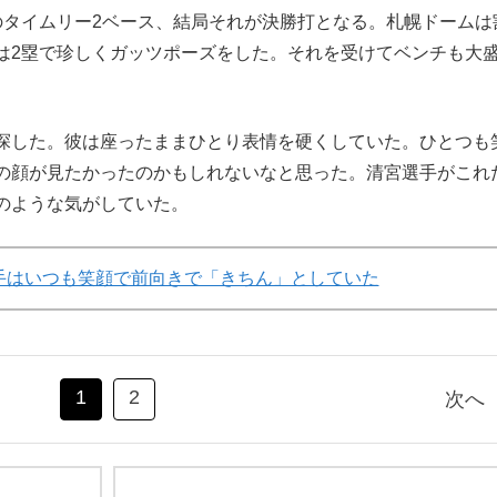
のタイムリー2ベース、結局それが決勝打となる。札幌ドームは
は2塁で珍しくガッツポーズをした。それを受けてベンチも大
探した。彼は座ったままひとり表情を硬くしていた。ひとつも
の顔が見たかったのかもしれないなと思った。清宮選手がこれ
のような気がしていた。
手はいつも笑顔で前向きで「きちん」としていた
1
2
次へ