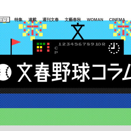
ゴリ
特集
連載
週刊文春
文藝春秋
WOMAN
CINEMA
キーワード入力
ス
エンタメ
ライフ
ビジネス
ーワードタグ一覧
山凌輝
#高市早苗
#後藤真希
#森岡毅
#城彰二
#内田有紀
#亀和田武
て明かした日本代表監督に...
「最悪の空気のまま解散」W
私のあのとき