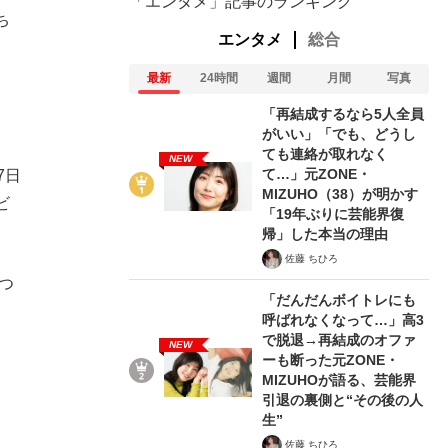
「エンタメ」記事のランキング
ち
エンタメ
総合
最新
24時間
週間
月間
写真
「再結成するなら5人全員
がいい」「でも、どうし
ても連絡が取れなく
NEW
て…」元ZONE・
7日
MIZUHO（38）が明かす
ビ
「19年ぶりに芸能界復
帰」した本当の理由
佐藤 ちひろ
つ
「だんだんボイトレにも
呼ばれなくなって…」高3
で脱退→再結成のオファ
NEW
ーも断った元ZONE・
MIZUHOが語る、芸能界
引退の裏側と“その後の人
生”
佐藤 ちひろ