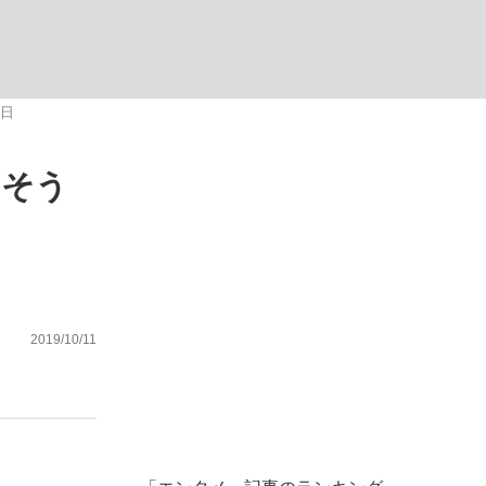
た日
しそう
が悲しい」『北の国から』倉本聰氏（91...
を、目撃せよ。
2019/10/11