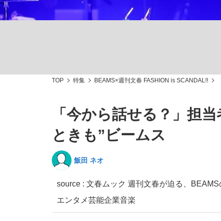
TOP
特集
BEAMS×週刊文春 FASHION is SCANDAL!!
「敗因分析は一切聞かれなかった」侍ジャパン選
キングの誕生を、目撃せよ。
「今から話せる？」担当
ときも”ビームス
飯田 ネオ
the Style
source :
文春ムック 週刊文春が迫る、BEAM
エンタメ
芸能
企業
音楽
「目標達成できなかったからと言って…」サッ