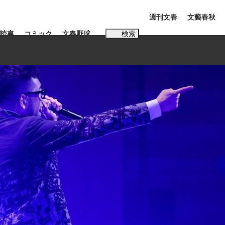
週刊文春
文藝春秋
読書
コミック
文春野球
検索
電子版
PLUS
インタビュー
読書
#松田聖子
む将棋
BC日本代表“敗戦”の真実 選手が明かす...