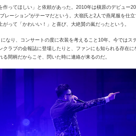
作ってほしい」と依頼があった。2010年は槇原のデビュー2
ブレーション”がテーマだという。大嶺氏と2人で燕尾服を仕立
上がって「かわいい！」と喜び、大絶賛の嵐だったという。
になり、コンサートの度に衣装を考えること10年。今ではス
ンクラブの会報誌に登場したりと、ファンにも知られる存在に
れる間柄だからこそ、閃いた時に連絡が来るのだ。