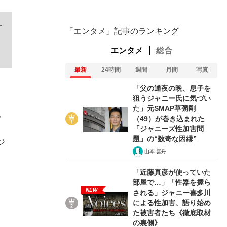
ー
「エンタメ」記事のランキング
エンタメ
総合
最新
24時間
週間
月間
写真
「父の通夜の晩、息子を
狙うジャニー氏に気づい
た」元SMAP草彅剛
。
（49）が巻き込まれた
「ジャニーズ性加害問
題」の“数奇な因縁”
ジ
山本 雲丹
「近藤真彦が使っていた
部屋で…」「性器を握ら
NEW
される」ジャニー喜多川
による性加害、語り始め
た被害者たち《徹底取材
の裏側》