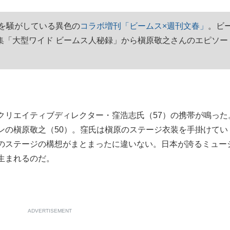
もっと見る
外を騒がしている異色の
コラボ増刊「ビームス×週刊文春」
。ビ
集「大型ワイド ビームス人秘録」から槇原敬之さんのエピソー
クリエイティブディレクター・窪浩志氏（57）の携帯が鳴った
ンの槇原敬之（50）。窪氏は槇原のステージ衣装を手掛けてい
のステージの構想がまとまったに違いない。日本が誇るミュー
生まれるのだ。
ADVERTISEMENT