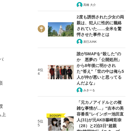
髙橋 大介
2度も誘拐された少女の両
親は、犯人に性的に籠絡
されていた……全米を驚
愕させた事件とは
辰巳JUNK
。
誰がSMAPを“殺した”の
パ
か 悪夢の「公開処刑」
から8年後に明かされ
4位
た“答え”「世の中は俺ら5
4
人が仲が悪いと思ってる
嶺
んだよな」
みきーる
「元カノアイドルとの複
僕
雑な事情が…」“吉本の美
容番長”レインボー池田直
ち上
SCOOP!
人(31)が元AKB篠崎彩奈
5位
5
（28）と2泊3日“超親