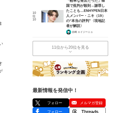
「軽率な発言だった」韓
国で批判が殺到→謝罪し
たことも…ENHYPEN日本
10
人メンバー・ニキ（19）
位
10
の“本当の評判”〈現地記
ま
者が解説〉
吉崎 エイジーニョ
い
11位から20位を見る
才
が
最新情報を発信中！
フォロー
メルマガ登録
フォロー