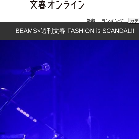
新着
ランキング
カテ
BEAMS×週刊文春 FASHION is SCANDAL!!
スクープ
ニュー
おすすめのキ
#藤田晋
#三
#玉木雄一郎
「90%は失敗する。でも…」本田圭佑が初め
終戦から81年