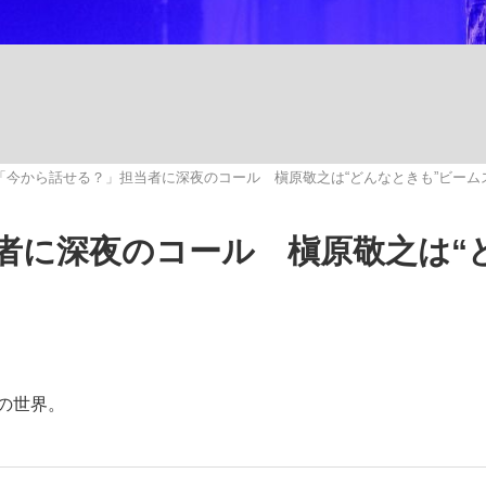
いまさら聞け
「今から話せる？」担当者に深夜のコール 槇原敬之は“どんなときも”ビーム
手が証言した“NPB聞...
「クマが悪者扱いされているの
者に深夜のコール 槇原敬之は“
Sの世界。
もっと見る
カー日本代表・森保一監督...