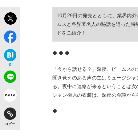
10月29日の発売とともに、業界内
ムスと各界著名人の秘話を追った特
ドをご紹介！
◆ ◆ ◆
0
「今から話せる？」深夜、ビームスの
聞き覚えのある声の主はミュージシャ
る。夜中に連絡が来るということは次
シャン槇原の衣装は、深夜の会談から
◆
コピー