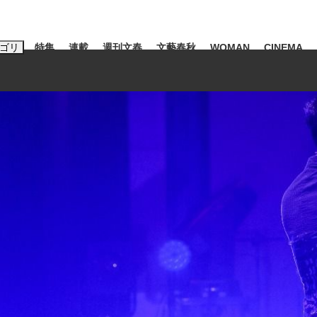
ゴリ
特集
連載
週刊文春
文藝春秋
WOMAN
CINEMA
キーワード入力
ス
エンタメ
ライフ
ビジネス
ーワードタグ一覧
山凌輝
#高市早苗
#後藤真希
#森岡毅
#城彰二
#内田有紀
観る将棋、読
#亀和田武
て明かした日本代表監督に...
「最悪の空気のまま解散」W