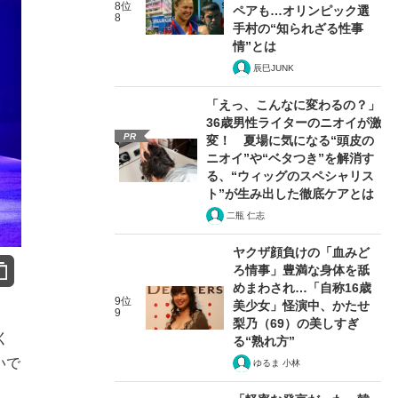
8位
ペアも…オリンピック選
8
手村の“知られざる性事
情”とは
辰巳JUNK
「えっ、こんなに変わるの？」
36歳男性ライターのニオイが激
PR
変！ 夏場に気になる“頭皮の
ニオイ”や“ベタつき”を解消す
る、“ウィッグのスペシャリス
ト”が生み出した徹底ケアとは
二瓶 仁志
ヤクザ顔負けの「血みど
ろ情事」豊満な身体を舐
めまわされ…「自称16歳
9位
美少女」怪演中、かたせ
9
梨乃（69）の美しすぎ
く
る“熟れ方”
いで
ゆるま 小林