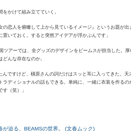
間をかけて組み立てていく。
女の恋人を俯瞰して上から見ているイメージ』というお題が出
に置いておく。すると突然アイデアが浮かぶんです」
国ツアーでは、全グッズのデザインをビームスが担当した。厚
はどんな存在なのか。
ったんですけど、槇原さんの詞だけはスッと耳に入ってきた。天
トラディショナルの話もできる。単純に、一緒に衣装を作るの
です（笑）」
が迫る、BEAMSの世界。 (文春ムック)