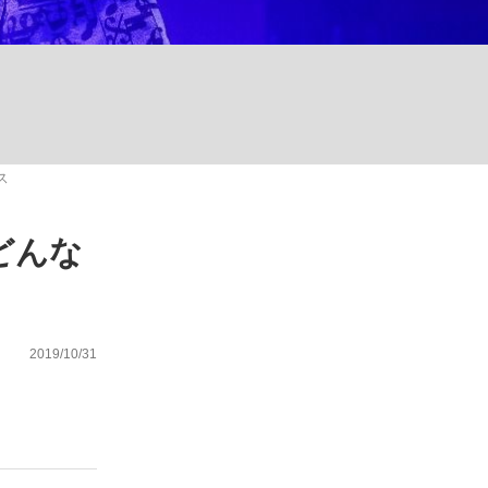
ない資産運用のすべて
ス
が悲しい」『北の国から』倉本聰氏（91...
どんな
2019/10/31