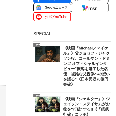
Googleニュース
公式YouTube
SPECIAL
PR
《映画『Michael／マイケ
ル』》父ジョセフ・ジャク
ソン役、コールマン・ドミ
ンゴ オフィシャルインタ
ビュー“観客を魅了した名
優、複雑な父親像への想い
を語る”《日本興収70億円
突破》
PR
《映画『シェルター』》ジ
ェイソン・ステイサムがお
盆を“打破”する!!《「眠眠
打破」コラボ》