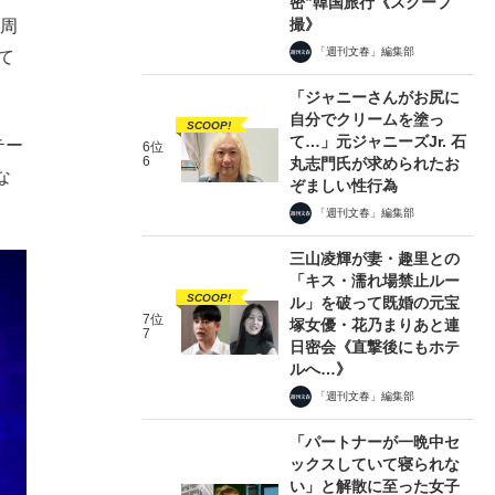
密”韓国旅行《スクープ
撮》
0周
「週刊文春」編集部
て
「ジャニーさんがお尻に
自分でクリームを塗っ
SCOOP!
て…」元ジャニーズJr. 石
テー
6位
6
丸志門氏が求められたお
な
ぞましい性行為
「週刊文春」編集部
三山凌輝が妻・趣里との
「キス・濡れ場禁止ルー
SCOOP!
ル」を破って既婚の元宝
7位
塚女優・花乃まりあと連
7
日密会《直撃後にもホテ
ルへ…》
「週刊文春」編集部
「パートナーが一晩中セ
ックスしていて寝られな
い」と解散に至った女子