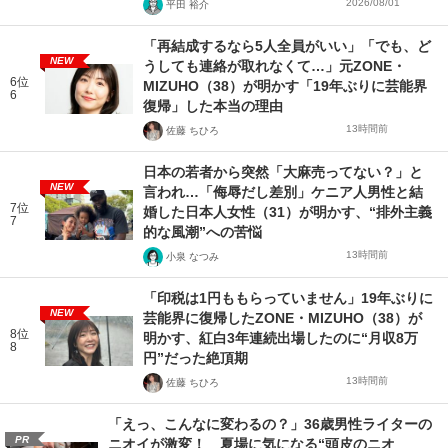
2026/08/01
平田 裕介
「再結成するなら5人全員がいい」「でも、ど
NEW
うしても連絡が取れなくて…」元ZONE・
6位
MIZUHO（38）が明かす「19年ぶりに芸能界
6
復帰」した本当の理由
13時間前
佐藤 ちひろ
日本の若者から突然「大麻売ってない？」と
NEW
言われ…「侮辱だし差別」ケニア人男性と結
7位
婚した日本人女性（31）が明かす、“排外主義
7
的な風潮”への苦悩
13時間前
小泉 なつみ
「印税は1円ももらっていません」19年ぶりに
NEW
芸能界に復帰したZONE・MIZUHO（38）が
8位
明かす、紅白3年連続出場したのに“月収8万
8
円”だった絶頂期
13時間前
佐藤 ちひろ
「えっ、こんなに変わるの？」36歳男性ライターの
PR
ニオイが激変！ 夏場に気になる“頭皮のニオ