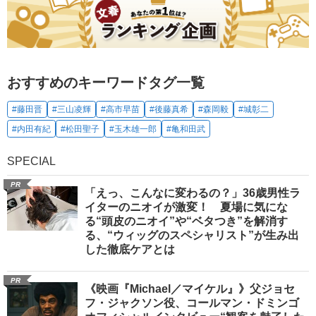
おすすめのキーワードタグ一覧
#藤田晋
#三山凌輝
#高市早苗
#後藤真希
#森岡毅
#城彰二
#内田有紀
#松田聖子
#玉木雄一郎
#亀和田武
SPECIAL
PR
「えっ、こんなに変わるの？」36歳男性ラ
イターのニオイが激変！ 夏場に気にな
る“頭皮のニオイ”や“ベタつき”を解消す
る、“ウィッグのスペシャリスト”が生み出
した徹底ケアとは
PR
《映画『Michael／マイケル』》父ジョセ
フ・ジャクソン役、コールマン・ドミンゴ