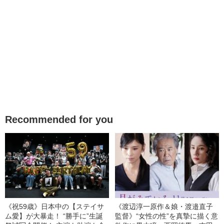
Recommended for you
《祝59歳》日本中の【ステイサ
《渡辺淳一原作＆娘・渡邉直子
ム愛】が大暴走！ “勝手に”生誕
監督》“女性の性”を真摯に描く意