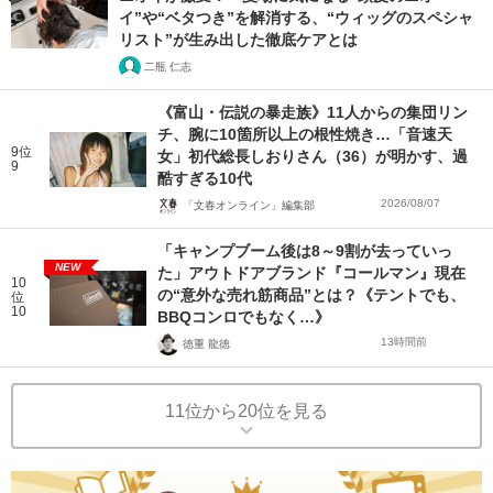
イ”や“ベタつき”を解消する、“ウィッグのスペシャ
リスト”が生み出した徹底ケアとは
二瓶 仁志
《富山・伝説の暴走族》11人からの集団リン
チ、腕に10箇所以上の根性焼き…「音速天
9位
女」初代総長しおりさん（36）が明かす、過
9
酷すぎる10代
2026/08/07
「文春オンライン」編集部
「キャンプブーム後は8～9割が去っていっ
NEW
た」アウトドアブランド『コールマン』現在
10
の“意外な売れ筋商品”とは？《テントでも、
位
10
BBQコンロでもなく…》
13時間前
徳重 龍徳
11位から20位を見る