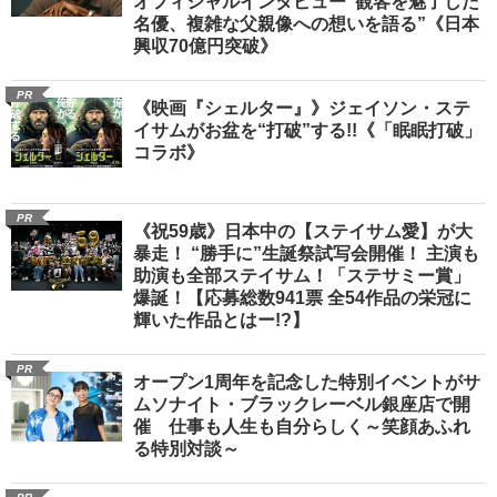
オフィシャルインタビュー“観客を魅了した
名優、複雑な父親像への想いを語る”《日本
興収70億円突破》
PR
《映画『シェルター』》ジェイソン・ステ
イサムがお盆を“打破”する!!《「眠眠打破」
コラボ》
PR
《祝59歳》日本中の【ステイサム愛】が大
暴走！ “勝手に”生誕祭試写会開催！ 主演も
助演も全部ステイサム！「ステサミー賞」
爆誕！【応募総数941票 全54作品の栄冠に
輝いた作品とはー!?】
PR
オープン1周年を記念した特別イベントがサ
ムソナイト・ブラックレーベル銀座店で開
催 仕事も人生も自分らしく～笑顔あふれ
る特別対談～