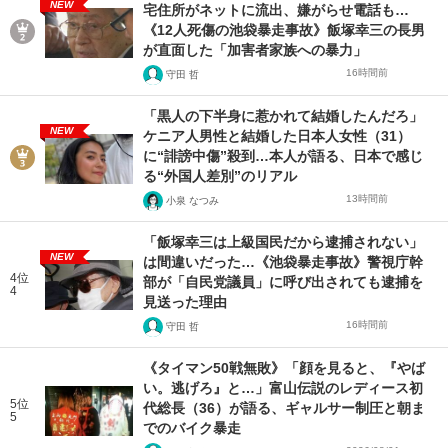
NEW
宅住所がネットに流出、嫌がらせ電話も…
《12人死傷の池袋暴走事故》飯塚幸三の長男
が直面した「加害者家族への暴力」
16時間前
守田 哲
「黒人の下半身に惹かれて結婚したんだろ」
NEW
ケニア人男性と結婚した日本人女性（31）
に“誹謗中傷”殺到…本人が語る、日本で感じ
る“外国人差別”のリアル
13時間前
小泉 なつみ
「飯塚幸三は上級国民だから逮捕されない」
NEW
は間違いだった…《池袋暴走事故》警視庁幹
4位
部が「自民党議員」に呼び出されても逮捕を
4
見送った理由
16時間前
守田 哲
《タイマン50戦無敗》「顔を見ると、『やば
い。逃げろ』と…」富山伝説のレディース初
5位
代総長（36）が語る、ギャルサー制圧と朝ま
5
でのバイク暴走