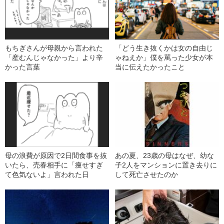
もちぎさんが母親から言われた
「どう生き抜くかは女の自由じ
「産むんじゃなかった」より辛
ゃねえか」僕を罵った少女が本
かった言葉
当に伝えたかったこと
母の浪費が原因で2日間食事を抜
あの夏、23歳の母はなぜ、幼な
いたら、売春相手に「痩せすぎ
子2人をマンションに置き去りに
て色気ないよ」言われた日
して死亡させたのか