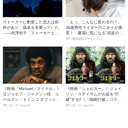
ストーカーに豹変した恋人は前
「えっ、こんなに変わるの？」
科があり、偽名を名乗っていた
36歳男性ライターのニオイが激
――内澤旬子「ストーカーとの
変！ 夏場に気になる“頭皮のニ
七〇〇日戦争」
オイ”や“ベタつき”を解消す
PR（株式会社スヴェンソン）
る、“ウィッグのスペシャリス
ト”が生み出した徹底ケアとは
《映画『Michael／マイケル』》
《映画『シェルター』》ジェイ
父ジョセフ・ジャクソン役、コ
ソン・ステイサムがお盆を“打
ールマン・ドミンゴ オフィシャ
破”する!!《「眠眠打破」コラ
ルインタビュー“観客を魅了した
ボ》
PR（キノフィルムズ）
PR（キノフィルムズ）
名優、複雑な父親像への想いを
語る”《日本興収70億円突破》