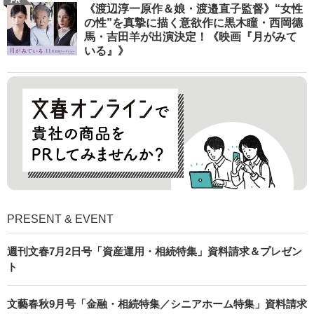
PR
《渡辺淳一原作＆娘・渡邉直子監督》“女性
の性”を真摯に描く意欲作に黒木瞳・西岡德
馬・吉田羊が出演決定！《映画『月がみて
いる』》
PRESENT & EVENT
週刊文春7月2日号「資産運用・相続特集」資料請求＆プレゼン
ト
文藝春秋9月号「金融・相続特集／シニアホーム特集」資料請求