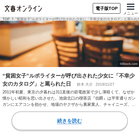
電子版TOP
メニュー
TOP
“貧困女子”ルポライターが呼び出された少女に「不幸少女のカタログ」と罵られ
“貧困女子”ルポライターが呼び出された少女に「不幸少
女のカタログ」と罵られた日
鈴木 大介
2019/11/27
2011年初夏、東京の夕暮れは311直後の節電政策で少し薄暗くて、なぜか
懐かしい昭和を思い出させた。池袋北口の喫茶店『伯爵』は平常通りガン
ガンにエアコンを効かせ、地場のヤクザから裏家業人、チャイニーズ、雑
多な人々が…
続きを読む