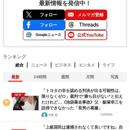
最新情報を発信中！
フォロー
メルマガ登録
フォロー
公式YouTube
Googleニュース
ランキング
総合
ニュース
ビジネス
エンタメ
ライフ
最新
24時間
週間
月間
写真
「トヨタの非を認める判決が出る可能性は、
NEW
限りなくゼロ」裁判で“勝ち目がない”と伝え
たけれど…《池袋暴走事故》父・飯塚幸三を
説得できなかった「長男の葛藤」
16時間前
守田 哲
「上級国民は逮捕されなくて良いですね」自