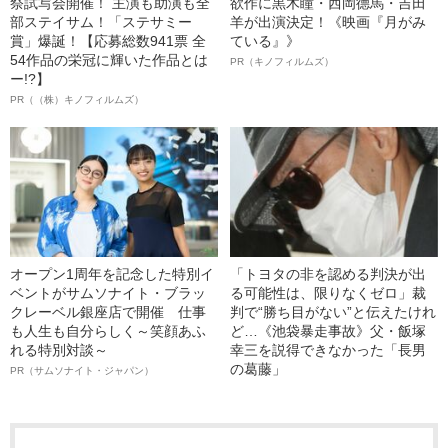
祭試写会開催！ 主演も助演も全
欲作に黒木瞳・西岡德馬・吉田
部ステイサム！「ステサミー
羊が出演決定！《映画『月がみ
賞」爆誕！【応募総数941票 全
ている』》
54作品の栄冠に輝いた作品とは
PR（キノフィルムズ）
ー!?】
PR（（株）キノフィルムズ）
オープン1周年を記念した特別イ
「トヨタの非を認める判決が出
ベントがサムソナイト・ブラッ
る可能性は、限りなくゼロ」裁
クレーベル銀座店で開催 仕事
判で“勝ち目がない”と伝えたけれ
も人生も自分らしく～笑顔あふ
ど…《池袋暴走事故》父・飯塚
れる特別対談～
幸三を説得できなかった「長男
の葛藤」
PR（サムソナイト・ジャパン）