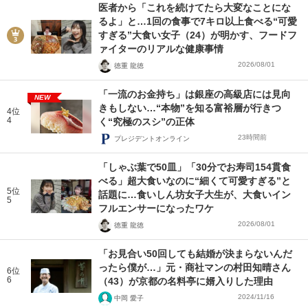
医者から「これを続けてたら大変なことにな
るよ」と…1回の食事で7キロ以上食べる“可愛
すぎる”大食い女子（24）が明かす、フードフ
ァイターのリアルな健康事情
2026/08/01
徳重 龍徳
「一流のお金持ち」は銀座の高級店には見向
NEW
きもしない…“本物”を知る富裕層が行きつ
4位
4
く“究極のスシ”の正体
23時間前
プレジデントオンライン
「しゃぶ葉で50皿」「30分でお寿司154貫食
べる」超大食いなのに“細くて可愛すぎる”と
5位
話題に…食いしん坊女子大生が、大食いイン
5
フルエンサーになったワケ
2026/08/01
徳重 龍徳
「お見合い50回しても結婚が決まらないんだ
ったら僕が…」元・商社マンの村田知晴さん
6位
6
（43）が京都の名料亭に婿入りした理由
2024/11/16
中岡 愛子