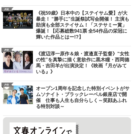
PR
《祝59歳》日本中の【ステイサム愛】が大
暴走！ “勝手に”生誕祭試写会開催！ 主演も
助演も全部ステイサム！「ステサミー賞」
爆誕！【応募総数941票 全54作品の栄冠に
輝いた作品とはー!?】
PR
《渡辺淳一原作＆娘・渡邉直子監督》“女性
の性”を真摯に描く意欲作に黒木瞳・西岡德
馬・吉田羊が出演決定！《映画『月がみて
いる』》
PR
オープン1周年を記念した特別イベントがサ
ムソナイト・ブラックレーベル銀座店で開
催 仕事も人生も自分らしく～笑顔あふれ
る特別対談～