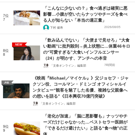
「こんなに少ないの？」食べ過ぎは確実に悪
影響…小腹が空いたらナッツやチーズを食べ
7位
7
る人が知らない「本当の適正量」
2026/08/05
下村 健寿
「飲み込んでない」「大便まで見せろ」“大食
NEW
い動画”に批判殺到→炎上状態に…体重46キロ
8位
の“可愛すぎる”大食いインフルエンサー
8
（24）が明かす、アンチへの本音
7時間前
「文春オンライン」編集部
《映画『Michael／マイケル』》父ジョセフ・ジャ
PR
クソン役、コールマン・ドミンゴ オフィシャルイ
ンタビュー“観客を魅了した名優、複雑な父親像へ
の想いを語る”《日本興収70億円突破》
「文春オンライン」編集部
「老化が加速」「脳に悪影響も」ナッツやチ
ーズだけじゃなかった…ベストセラー医師が
9位
「できるだけ避けたい」と語る“食べ物”の正
9
体