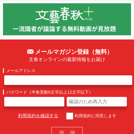
メールマガジン登録（無料）
文春オンラインの最新情報をお届け
メールアドレス
パスワード（半角英数6文字以上12文字以下）
利用規約を確認する
利用規約に同意します