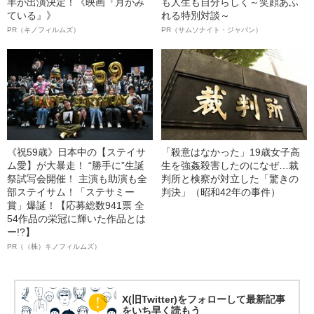
羊が出演決定！《映画『月がみ
も人生も自分らしく～笑顔あふ
ている』》
れる特別対談～
PR（キノフィルムズ）
PR（サムソナイト・ジャパン）
《祝59歳》日本中の【ステイサ
「殺意はなかった」19歳女子高
ム愛】が大暴走！ “勝手に”生誕
生を強姦殺害したのになぜ…裁
祭試写会開催！ 主演も助演も全
判所と検察が対立した「驚きの
部ステイサム！「ステサミー
判決」（昭和42年の事件）
賞」爆誕！【応募総数941票 全
54作品の栄冠に輝いた作品とは
ー!?】
PR（（株）キノフィルムズ）
X(旧Twitter)をフォローして最新記事
をいち早く読もう