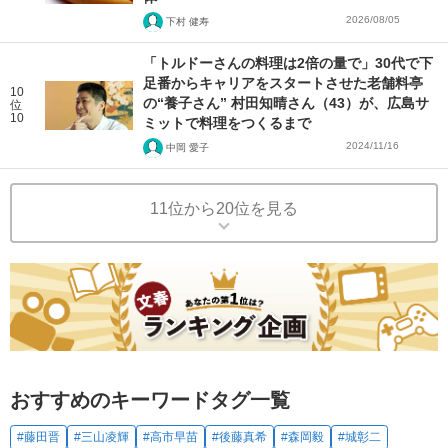
2026/08/05
下村 健寿
「トルドーさんの料理は2倍の量で」30代で下
足番からキャリアをスタートさせた老舗料亭
10
の“養子さん” 村田知晴さん（43）が、広島サ
位
10
ミットで料理をつくるまで
2024/11/16
中岡 愛子
11位から20位を見る
おすすめのキーワードタグ一覧
#藤田晋
#三山凌輝
#高市早苗
#後藤真希
#森岡毅
#城彰二