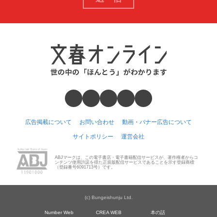
広告掲載について
お問い合わせ
動画・バナー広告について
サイトポリシー
運営会社
ABJマークは、この電子書店・電子書籍配信サービスが、著作権者からコ
ンテンツ使用許諾を得た正規版配信サービスであることを示す登録商標
（登録番号6091713号）です。
(c) Bungeishunju Ltd.
Number Web
CREA WEB
本の話