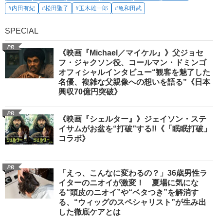
#内田有紀
#松田聖子
#玉木雄一郎
#亀和田武
SPECIAL
PR
《映画『Michael／マイケル』》父ジョセ
フ・ジャクソン役、コールマン・ドミンゴ
オフィシャルインタビュー“観客を魅了した
名優、複雑な父親像への想いを語る”《日本
興収70億円突破》
PR
《映画『シェルター』》ジェイソン・ステ
イサムがお盆を“打破”する!!《「眠眠打破」
コラボ》
PR
「えっ、こんなに変わるの？」36歳男性ラ
イターのニオイが激変！ 夏場に気にな
る“頭皮のニオイ”や“ベタつき”を解消す
る、“ウィッグのスペシャリスト”が生み出
した徹底ケアとは