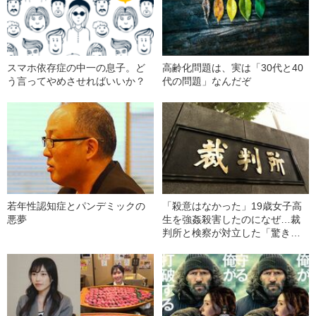
スマホ依存症の中一の息子。ど
高齢化問題は、実は「30代と40
う言ってやめさせればいいか？
代の問題」なんだぞ
若年性認知症とパンデミックの
「殺意はなかった」19歳女子高
悪夢
生を強姦殺害したのになぜ…裁
判所と検察が対立した「驚きの
判決」（昭和42年の事件）