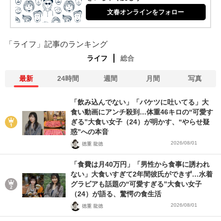
文春オンラインをフォロー
「ライフ」記事のランキング
ライフ
総合
最新
24時間
週間
月間
写真
「飲み込んでない」「バケツに吐いてる」大
食い動画にアンチ殺到…体重46キロの“可愛す
ぎる”大食い女子（24）が明かす、“やらせ疑
惑”への本音
2026/08/01
徳重 龍徳
「食費は月40万円」「男性から食事に誘われ
ない」大食いすぎて2年間彼氏ができず…水着
グラビアも話題の“可愛すぎる”大食い女子
（24）が語る、驚愕の食生活
2026/08/01
徳重 龍徳