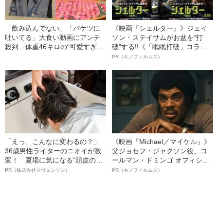
「飲み込んでない」「バケツに
《映画『シェルター』》ジェイ
吐いてる」大食い動画にアンチ
ソン・ステイサムがお盆を“打
殺到…体重46キロの“可愛すぎ
破”する!!《「眠眠打破」コラ
る”大食い女子（24）が明か
ボ》
PR（キノフィルムズ）
す、“やらせ疑惑”への本音
「えっ、こんなに変わるの？」
《映画『Michael／マイケル』》
36歳男性ライターのニオイが激
父ジョセフ・ジャクソン役、コ
変！ 夏場に気になる“頭皮のニ
ールマン・ドミンゴ オフィシャ
オイ”や“ベタつき”を解消す
ルインタビュー“観客を魅了した
PR（株式会社スヴェンソン）
PR（キノフィルムズ）
る、“ウィッグのスペシャリス
名優、複雑な父親像への想いを
ト”が生み出した徹底ケアとは
語る”《日本興収70億円突破》