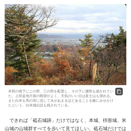
本郭の南下にニの郭、三の郭を配置し、その下に腰郭も築かれてい
た。上田盆地方面の眺望がよく、天気のいい日は富士山も望める。
また白米を馬の背に流して水があまるほどあることを敵にみせかけ
たという、白米城伝説も残されている。
できれば「砥石城跡」だけではなく、本城、枡形城、米
山城の山城群すべてを歩いて見てほしい。砥石城だけでは