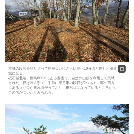
本城の段郭を登り切って尾根伝いにさらに奥へ10分ほど進むと枡形
城に至る。
砥石城北端、標高800mにある要害で、自然の山頂を利用して築城
された。郭は長方形で、手前に半月形の段郭が2つある。郭の西方
にある入り口が折れ曲がっており、桝形状になっているところから
この名がついたとみられる。