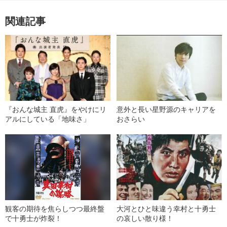
関連記事
『おんな城主 直虎』をやけにリ
意外と長い星野源のキャリアを
アルにしている「地味さ」
おさらい
観客の期待を焦らしつつ最終盤
大河とひと味違う幸村と十勇士
で十勇士が炸裂！
の哀しい散り様！