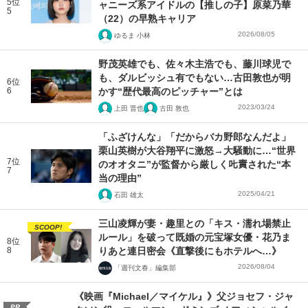
5位
ャニーズ系アイドルの【推しの子】原菜乃華
5
（22）の早熟キャリア
2026/08/05
ゆるま 小林
野茂英雄でも、佐々木主浩でも、藤川球児で
も、ダルビッシュ有でもない…古田敦也が明
6位
6
かす“歴代最高のピッチャー”とは
2023/03/24
上田 晋也
古田 敦也
「ふざけんな」「だからバカ野郎なんだよ」
栗山英樹が大谷翔平に激怒→大騒動に…“世界
7位
のオオタニ”が監督から厳しく𠮟責された“本
7
当の理由”
2025/04/21
石田 雄太
三山凌輝が妻・趣里との「キス・濡れ場禁止
SCOOP!
ルール」を破って既婚の元宝塚女優・花乃ま
8位
8
りあと連日密会《直撃後にもホテルへ…》
2026/08/04
「週刊文春」編集部
《映画『Michael／マイケル』》父ジョセフ・ジャ
PR