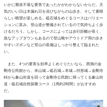
いかに難攻不落な要害であったかがわからないからだ。天
気のいい日は木漏れ日を浴びながらの山歩き、そして素晴
らしい眺望が楽しめる。砥石城をめぐるコースはバリエー
ションに富み、登山道が整備されているので気持ちよく歩
けるだろう。しかし、コースによっては歩行距離が長く、
急なアップダウンもあるので登山靴やアウトドア用の歩き
やすいズボンなど登山の装備はしっかり整えて臨まれた
い。
また、4つの要害を効率よくめぐりたいなら、西側の金
剛寺公民館から、米山城→砥石城→本城→枡形城→金剛寺
峠から象山街道を回って金剛寺公民館に帰ってくる象山街
道・砥石城自然探勝コース（1周約2時間）がおすすめ
だ。