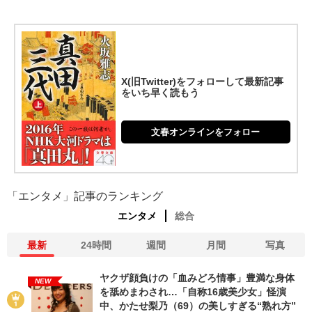
X(旧Twitter)をフォローして最新記事
をいち早く読もう
文春オンラインをフォロー
「エンタメ」記事のランキング
エンタメ
総合
最新
24時間
週間
月間
写真
ヤクザ顔負けの「血みどろ情事」豊満な身体
NEW
を舐めまわされ…「自称16歳美少女」怪演
中、かたせ梨乃（69）の美しすぎる“熟れ方”