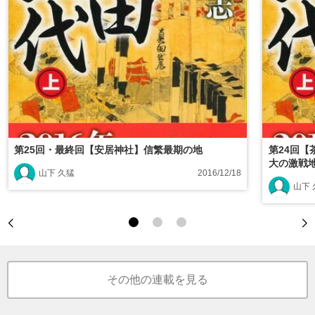
第25回・最終回【安居神社】信繁最期の地
第24回
大の激戦
山下 久猛
2016/12/18
山下 
その他の連載を見る