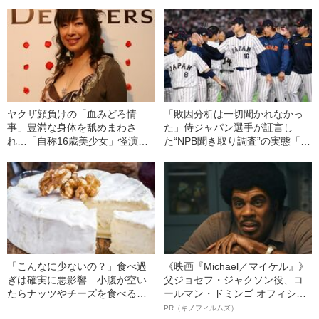
ヤクザ顔負けの「血みどろ情
「敗因分析は一切聞かれなかっ
事」豊満な身体を舐めまわさ
た」侍ジャパン選手が証言し
れ…「自称16歳美少女」怪演
た“NPB聞き取り調査”の実態「選
中、かたせ梨乃（69）の美しす
手から次期監督の要求は…」
ぎる“熟れ方”
「こんなに少ないの？」食べ過
《映画『Michael／マイケル』》
ぎは確実に悪影響…小腹が空い
父ジョセフ・ジャクソン役、コ
たらナッツやチーズを食べる人
ールマン・ドミンゴ オフィシャ
が知らない「本当の適正量」
ルインタビュー“観客を魅了した
PR（キノフィルムズ）