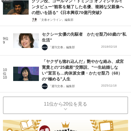
クソン役、コールマン・ドミンゴ オフィシャルイ
ンタビュー“観客を魅了した名優、複雑な父親像へ
の想いを語る”《日本興収70億円突破》
「文春オンライン」編集部
セクシー女優の先駆者 かたせ梨乃60歳の“私
9位
生活”
9
2018/02/18
「週刊文春」編集部
「ヤクザも惚れ込んだ」艶やかな絡み、成宮
寛貴との“25歳差”交際説、“一生結婚しな
10
い”宣言も…肉体派女優・かたせ梨乃（68）
位
10
の“極める”人生
2025/11/18
「週刊文春」編集部
11位から20位を見る