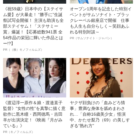
《祝59歳》日本中の【ステイサ
オープン1周年を記念した特別イ
ム愛】が大暴走！ “勝手に”生誕
ベントがサムソナイト・ブラッ
祭試写会開催！ 主演も助演も全
クレーベル銀座店で開催 仕事
部ステイサム！「ステサミー
も人生も自分らしく～笑顔あふ
賞」爆誕！【応募総数941票 全
れる特別対談～
54作品の栄冠に輝いた作品とは
PR（サムソナイト・ジャパン）
ー!?】
PR（（株）キノフィルムズ）
《渡辺淳一原作＆娘・渡邉直子
ヤクザ顔負けの「血みどろ情
監督》“女性の性”を真摯に描く意
事」豊満な身体を舐めまわさ
欲作に黒木瞳・西岡德馬・吉田
れ…「自称16歳美少女」怪演
羊が出演決定！《映画『月がみ
中、かたせ梨乃（69）の美しす
ている』》
ぎる“熟れ方”
PR（キノフィルムズ）