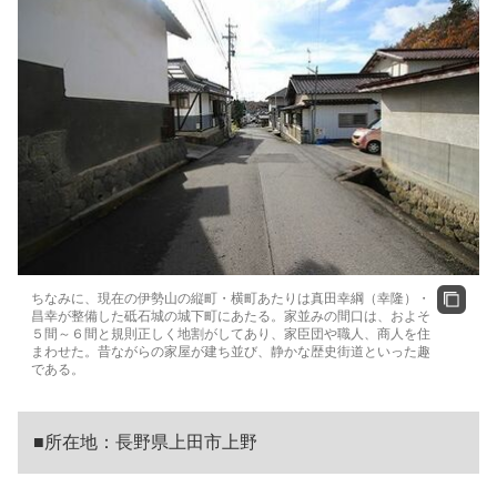
ちなみに、現在の伊勢山の縦町・横町あたりは真田幸綱（幸隆）・
昌幸が整備した砥石城の城下町にあたる。家並みの間口は、およそ
５間～６間と規則正しく地割がしてあり、家臣団や職人、商人を住
まわせた。昔ながらの家屋が建ち並び、静かな歴史街道といった趣
である。
■所在地：長野県上田市上野