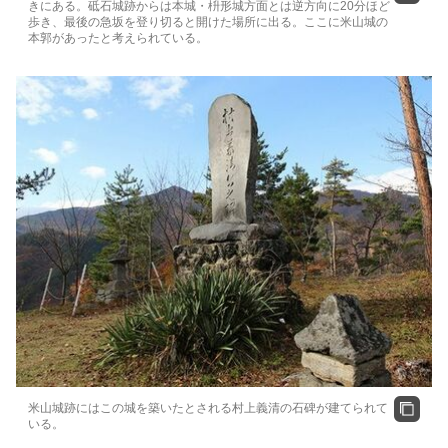
きにある。砥石城跡からは本城・枡形城方面とは逆方向に20分ほど
歩き、最後の急坂を登り切ると開けた場所に出る。ここに米山城の
本郭があったと考えられている。
米山城跡にはこの城を築いたとされる村上義清の石碑が建てられて
いる。