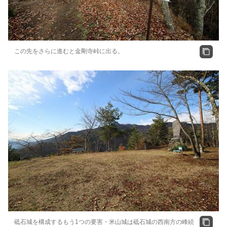
この先をさらに進むと金剛寺峠に出る。
砥石城を構成するもう1つの要害・米山城は砥石城の西南方の峰続