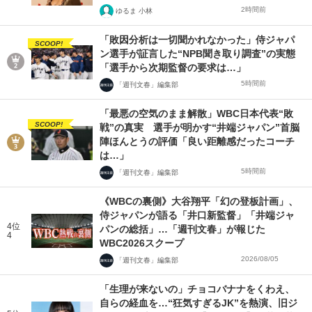
2時間前
ゆるま 小林
「敗因分析は一切聞かれなかった」侍ジャパ
SCOOP!
ン選手が証言した“NPB聞き取り調査”の実態
「選手から次期監督の要求は…」
5時間前
「週刊文春」編集部
「最悪の空気のまま解散」WBC日本代表“敗
SCOOP!
戦”の真実 選手が明かす“井端ジャパン”首脳
陣ほんとうの評価「良い距離感だったコーチ
は…」
5時間前
「週刊文春」編集部
《WBCの裏側》大谷翔平「幻の登板計画」、
侍ジャパンが語る「井口新監督」「井端ジャ
4位
パンの総括」…「週刊文春」が報じた
4
WBC2026スクープ
2026/08/05
「週刊文春」編集部
「生理が来ないの」チョコバナナをくわえ、
自らの経血を…“狂気すぎるJK”を熱演、旧ジ