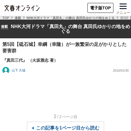
電子版TOP
メニュー
TOP
連載
NHK大河ドラマ「真田丸」の舞台 真田氏ゆかりの地をめぐる
第5回
NHK大河ドラマ「真田丸」の舞台 真田氏ゆかりの地をめ
連載
ぐる
第5回【砥石城】幸綱（幸隆）が一族繁栄の足がかりとした
要害群
『真田三代』 （火坂雅志 著）
山下 久猛
2016/01/30
2
/2
ページ目
この記事を1ページ目から読む