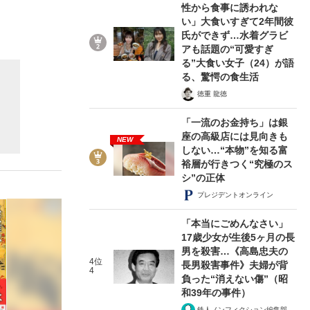
性から食事に誘われな
い」大食いすぎて2年間彼
氏ができず…水着グラビ
アも話題の“可愛すぎ
ない資産運用のすべて
る”大食い女子（24）が語
る、驚愕の食生活
徳重 龍徳
「一流のお金持ち」は銀
が悲しい」『北の国から』倉本聰氏（91...
座の高級店には見向きも
NEW
しない…“本物”を知る富
裕層が行きつく“究極のス
シ”の正体
プレジデントオンライン
「本当にごめんなさい」
17歳少女が生後5ヶ月の長
男を殺害…《高島忠夫の
4位
長男殺害事件》夫婦が背
4
負った“消えない傷”（昭
和39年の事件）
鉄人ノンフィクション編集部