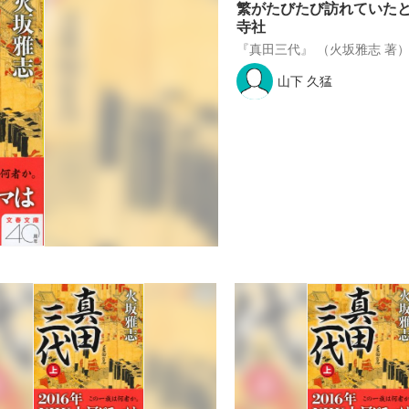
繁がたびたび訪れていた
寺社
『真田三代』 （火坂雅志 著
山下 久猛