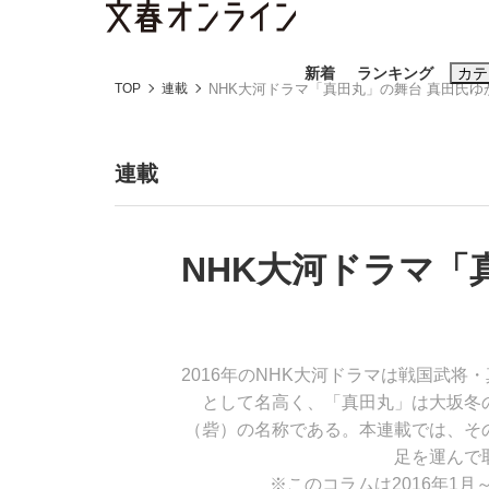
新着
ランキング
カテ
TOP
連載
NHK大河ドラマ「真田丸」の舞台 真田氏
スクープ
ニュー
連載
おすすめのキ
NHK大河ドラマ「
#藤田晋
#三
#玉木雄一郎
2016年のNHK大河ドラマは戦国武
として名高く、「真田丸」は大坂冬
「90%は失敗する。でも…」本田圭佑が初め
終戦から81年
（砦）の名称である。本連載では、そ
足を運んで
※このコラムは2016年1