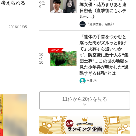
と考えられる
9位
塚女優・花乃まりあと連
9
日密会《直撃後にもホテ
）
ルへ…》
「週刊文春」編集部
2016/11/05
「遺体の手首をつかむと
腐った肉がズルッと剥げ
て」火葬すら追いつか
NEW
10
ず、防空壕に数十人を“集
位
団土葬”…この世の地獄を
10
見た少年兵が明かした“過
酷すぎる任務”とは
永井 均
11位から20位を見る