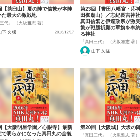
4回【茶臼山】夏の陣で信繁が本陣
第23回【誉田八幡宮・応
もっと見る
いた最大の激戦地
田御廟山）／志紀長吉神
真田信繁と伊達政宗が激
三代』 （火坂雅志 著）
繁が戦勝祈願の軍旗を奉
山下 久猛
2016/12/17
る神社
『真田三代』 （火坂雅志 著）
山下 久猛
1回【大阪明星学園／心眼寺】最新
第20回【大阪城】大坂の
究で明らかになった真田丸の全貌
『真田三代』 （火坂雅志 著）