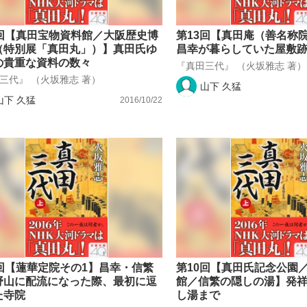
4回【真田宝物資料館／大阪歴史博
第13回【真田庵（善名称
（特別展「真田丸」）】真田氏ゆ
昌幸が暮らしていた屋敷
の貴重な資料の数々
『真田三代』 （火坂雅志 著）
三代』 （火坂雅志 著）
山下 久猛
山下 久猛
2016/10/22
1回【蓮華定院その1】昌幸・信繁
第10回【真田氏記念公園
野山に配流になった際、最初に逗
館／信繁の隠しの湯】発
た寺院
し湯まで