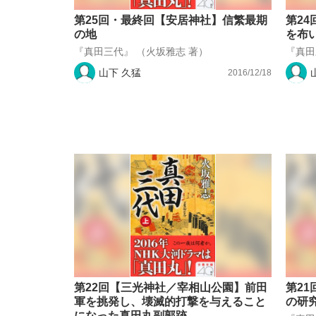
第25回・最終回【安居神社】信繁最期
第2
の地
を布
『真田三代』 （火坂雅志 著）
『真田
山下 久猛
2016/12/18
第22回【三光神社／宰相山公園】前田
第2
軍を挑発し、壊滅的打撃を与えること
の研
になった真田丸副郭跡