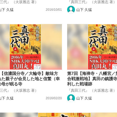
三代』 （火坂雅志 著）
『真田三代』 （火坂雅志 著）
山下 久猛
山下 久猛
2016/10/01
回【信濃国分寺／大輪寺】敵味方
第7回【海禅寺・八幡宮／
れた親子が会見した地と信繁（幸
合戦激戦地】真田の鎮護
の母が眠る寺
利した戦場跡
三代』 （火坂雅志 著）
『真田三代』 （火坂雅志 著）
山下 久猛
山下 久猛
2016/02/20