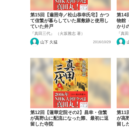
第15回【遍照寺／松山恭幸氏宅】かつ
第1
て信繁が暮らしていた屋敷跡と使用し
物館
ていた井戸
かり
『真田三代』 （火坂雅志 著）
『真田
山下 久猛
2016/10/29
第12回【蓮華定院その2】昌幸・信繁
第1
が高野山に配流になった際、最初に逗
が高
留した寺院
留し