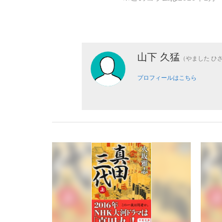
山下 久猛
（やました ひ
プロフィールはこちら
「敗因分析は一切聞かれなかった」侍ジャパン選
キングの誕生を、目撃せよ。
the Style
「目標達成できなかったからと言って…」サッ