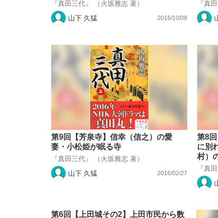
『真田三代』 （火坂雅志 著）
『真田
山下 久猛
2016/10/08
第9回【芳泉寺】信幸（信之）の愛
第8
妻・小松姫が眠る寺
に別
村）
『真田三代』 （火坂雅志 著）
『真田
山下 久猛
2016/02/27
第6回【上田城その2】上田市民から数