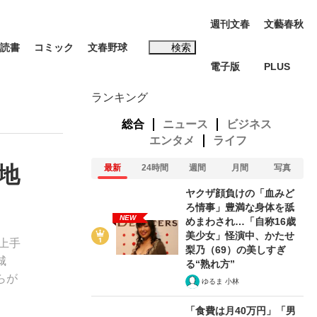
週刊文春
文藝春秋
読書
コミック
文春野球
検索
電子版
PLUS
インタビュー
読書
ランキング
総合
ニュース
ビジネス
エンタメ
ライフ
地
最新
24時間
週間
月間
写真
#松田聖子
ヤクザ顔負けの「血みど
む将棋
ろ情事」豊満な身体を舐
NEW
めまわされ…「自称16歳
美少女」怪演中、かたせ
上手
梨乃（69）の美しすぎ
城
る“熟れ方”
BC日本代表“敗戦”の真実 選手が明かす...
らが
ゆるま 小林
「食費は月40万円」「男