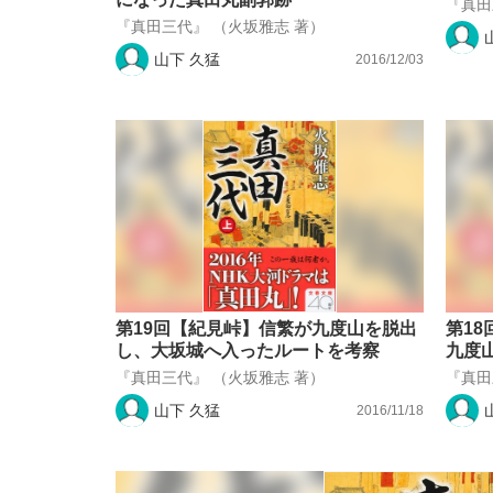
『真田
『真田三代』 （火坂雅志 著）
山下 久猛
2016/12/03
第19回【紀見峠】信繁が九度山を脱出
第1
し、大坂城へ入ったルートを考察
九度
『真田三代』 （火坂雅志 著）
『真田
山下 久猛
2016/11/18