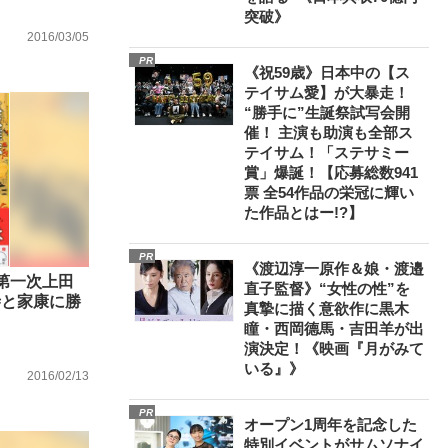
突破》
2016/03/05
PR
《祝59歳》日本中の【ス
テイサム愛】が大暴走！
“勝手に”生誕祭試写会開
催！ 主演も助演も全部ス
テイサム！「ステサミー
賞」爆誕！【応募総数941
票 全54作品の栄冠に輝い
た作品とはー!?】
PR
《渡辺淳一原作＆娘・渡邉
第一次上田
直子監督》“女性の性”を
寺と家康に勝
真摯に描く意欲作に黒木
瞳・西岡德馬・吉田羊が出
演決定！《映画『月がみて
いる』》
2016/02/13
PR
オープン1周年を記念した
特別イベントがサムソナイ