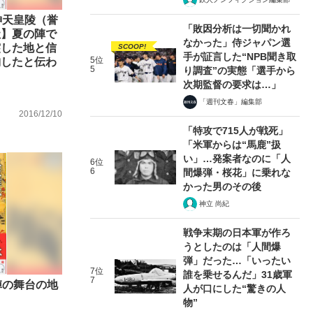
神天皇陵（誉
「敗因分析は一切聞かれ
社】夏の陣で
なかった」侍ジャパン選
突した地と信
SCOOP!
手が証言した“NPB聞き取
5位
納したと伝わ
5
り調査”の実態「選手から
次期監督の要求は…」
「週刊文春」編集部
2016/12/10
「特攻で715人が戦死」
「米軍からは“馬鹿”扱
い」…発案者なのに「人
6位
6
間爆弾・桜花」に乗れな
かった男のその後
神立 尚紀
戦争末期の日本軍が作ろ
うとしたのは「人間爆
弾」だった…「いったい
7位
誰を乗せるんだ」31歳軍
7
陣の舞台の地
人が口にした“驚きの人
物”