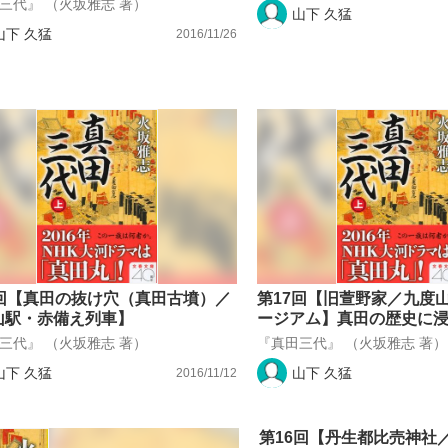
三代』 （火坂雅志 著）
山下 久猛
山下 久猛
2016/11/26
8回【真田の抜け穴（真田古墳）／
第17回【旧萱野家／九度
山駅・赤備え列車】
ージアム】真田の歴史に
三代』 （火坂雅志 著）
『真田三代』 （火坂雅志 著）
山下 久猛
山下 久猛
2016/11/12
第16回【丹生都比売神社