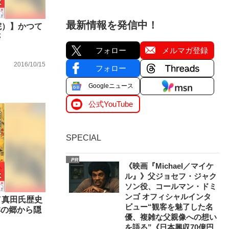
最新情報を発信中！
院）】かつて
跡
フォロー
メルマガ登録
2016/10/15
フォロー
Googleニュース
公式YouTube
SPECIAL
PR
《映画『Michael／マイケ
ル』》父ジョセフ・ジャク
ソン役、コールマン・ドミ
ンゴ オフィシャルインタ
／真田氏歴史
ビュー“観客を魅了した名
祥の郷から隠
優、複雑な父親像への想い
を語る”《日本興収70億円