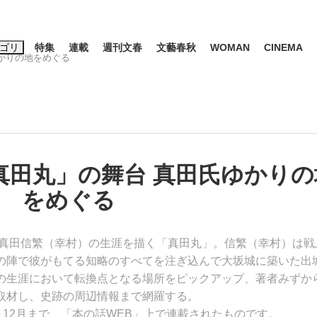
ゴリ
特集
連載
週刊文春
文藝春秋
WOMAN
CINEMA
ゆかりの地をめぐる
キーワード入力
ス
エンタメ
ライフ
ビジネス
ーワードタグ一覧
真田丸」の舞台 真田氏ゆかりの
山凌輝
#高市早苗
#後藤真希
#森岡毅
#城彰二
#内田有紀
をめぐる
観る将棋、読
#亀和田武
将・真田信繁（幸村）の生涯を描く「真田丸」。信繁（幸村）は戦
の陣で彼がもてる知略のすべてを注ぎ込んで大坂城に築いた出
て明かした日本代表監督に...
「最悪の空気のまま解散」W
の生涯において転換点となる場所をピックアップ、著者みずか
取材し、史跡の周辺情報まで網羅する。
月～12月まで、「本の話WEB」上で連載されたものです。