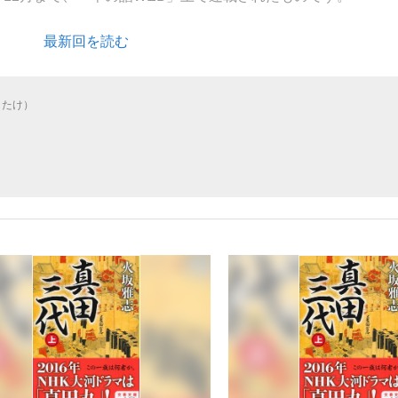
最新回を読む
いまさら聞け
さたけ）
手が証言した“NPB聞...
「クマが悪者扱いされているの
もっと見る
カー日本代表・森保一監督...