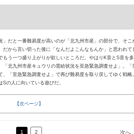
況」だと一番難易度が高いのが「北九州市産」の部分で、そこ
。だから言い切った後に「なんだよこんなもんか」と思われて
でもう一つ盛り上がりが欲しいところだ。やはりK音とS音を
。「北九州市産キュウリの需給状況を至急緊急調査せよ」。「
て、「至急緊急調査せよ」で再び難易度を取り戻してゆく戦略
はSの人に向いている遊びだ。
【次ページ】
1
2
次へ