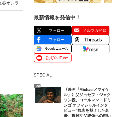
文春オンラ
最新情報を発信中！
フォロー
メルマガ登録
フォロー
Googleニュース
公式YouTube
SPECIAL
PR
《映画『Michael／マイケ
ル』》父ジョセフ・ジャク
ソン役、コールマン・ドミ
ンゴ オフィシャルインタ
ビュー“観客を魅了した名
優、複雑な父親像への想い