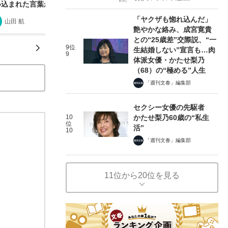
い込まれた言葉が悲鳴をあげて壊れてゆく
「ヤクザも惚れ込んだ」
山田 航
2015/12/27
艶やかな絡み、成宮寛貴
との“25歳差”交際説、“一
9位
生結婚しない”宣言も…肉
9
体派女優・かたせ梨乃
（68）の“極める”人生
「週刊文春」編集部
セクシー女優の先駆者
10
かたせ梨乃60歳の“私生
位
活”
10
「週刊文春」編集部
11位から20位を見る