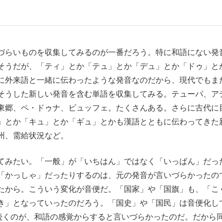
いまさら聞け
づらいものを収集してみるのが一番だろう。特に和語にない発
そうだが、「ティ」とか「テュ」とか「デュ」とか「ドゥ」と
に外来語と一緒に伝わったような発音なのだから、現代でもま
手が証言した“NPB聞...
「クマが悪者扱いされているの
そうした新しい発音を含む単語を収集してみる。テューバ、ア
東郷、ペ・ドゥナ、ビュッフェ。たくさんある。さらに古代に
」とか「キュ」とか「ギュ」とかも漢語とともに伝わってきた
州、需給状況など。
てみたい。「一般」が「いちはん」ではなく「いっぱん」だっ
「かっしゃ」だったりするのは、元の発音が言いづらかったの
たから。こういう変化が音便だ。「国家」や「国旗」も、「こ
もっと見る
き」となっていったのだろう。「国史」や「国民」は音便化し
カー日本代表・森保一監督...
続くのが、和語の感覚からすると言いづらかったのだ。だから