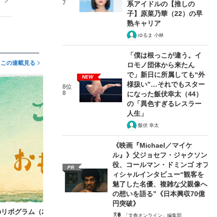
7
系アイドルの【推しの
子】原菜乃華（22）の早
熟キャリア
ゆるま 小林
「僕は根っこが違う。イ
この連載見る
ロモノ団体から来たん
で」新日に所属しても“外
NEW
様扱い”…それでもスター
8位
8
になった飯伏幸太（44）
の「異色すぎるレスラー
人生」
飯伏 幸太
《映画『Michael／マイケ
ル』》父ジョセフ・ジャクソン
役、コールマン・ドミンゴ オフ
PR
ィシャルインタビュー“観客を
魅了した名優、複雑な父親像へ
の想いを語る”《日本興収70億
円突破》
のリポグラム（2）
「文春オンライン」編集部