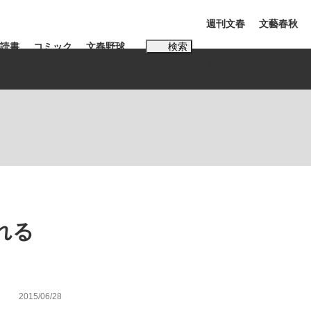
週刊文春
文藝春秋
読書
コミック
文春野球
検索
電子版
PLUS
インタビュー
読書
#松田聖子
む将棋
れる
BC日本代表“敗戦”の真実 選手が明かす...
2015/06/28