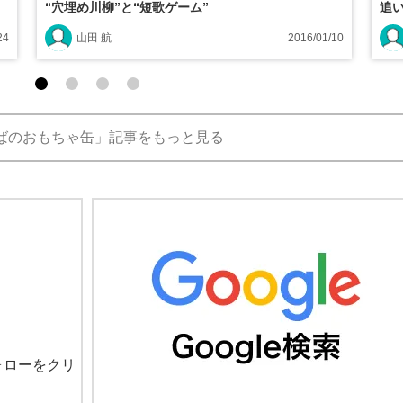
“穴埋め川柳”と“短歌ゲーム”
追
24
山田 航
2016/01/10
ばのおもちゃ缶」記事をもっと見る
ォローをクリ