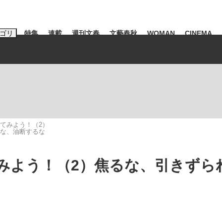
ゴリ
特集
連載
週刊文春
文藝春秋
WOMAN
CINEMA
キーワード入力
ス
エンタメ
ライフ
ビジネス
ーワードタグ一覧
山凌輝
#高市早苗
#後藤真希
#森岡毅
#城彰二
#内田有紀
てみよう！（2）
な、油断するな
観る将棋、読
#亀和田武
みよう！（2）焦るな、引きずら
て明かした日本代表監督に...
「最悪の空気のまま解散」W