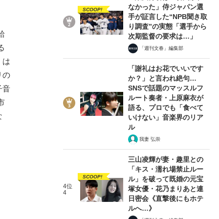
なかった」侍ジャパン選
SCOOP!
手が証言した“NPB聞き取
り調査”の実態「選手から
給
次期監督の要求は…」
る
「週刊文春」編集部
くは
「謝礼はお花でいいです
リの
か？」と言われ絶句…
SNSで話題のマッスルフ
子音
ルート奏者・上原麻衣が
市
語る、プロでも「食べて
な
いけない」音楽界のリア
ル
我妻 弘崇
三山凌輝が妻・趣里との
「キス・濡れ場禁止ルー
SCOOP!
ル」を破って既婚の元宝
4位
塚女優・花乃まりあと連
4
日密会《直撃後にもホテ
ルへ…》