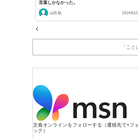
言葉しかなかった。
山田 航
2016/01/
「こと
文春オンラインをフォローする
（遷移先で+フ
ック）