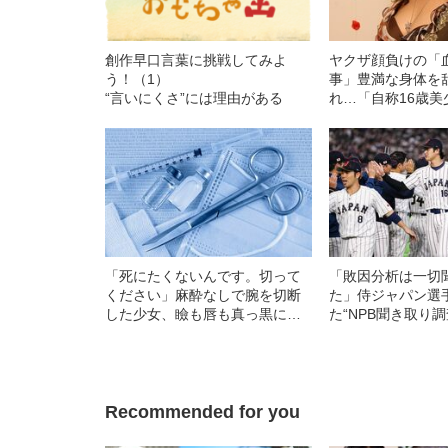
創作早口言葉に挑戦してみよ
ヤクザ顔負けの「
う！（1）
事」豊満な身体を
“言いにくさ”には理由がある
れ…「自称16歳美
中、かたせ梨乃（
ぎる“熟れ方”
「死にたくないんです。切って
「敗因分析は一切
ください」麻酔なしで腕を切断
た」侍ジャパン選
した少女、瞼も唇も真っ黒に腫
た“NPB聞き取り
れあがり「この仇、討って下さ
手から次期監督の
い」と息絶えた少年…原爆投下
直後に“広島の離島で起きていた
知られざる被害の実情
Recommended for you