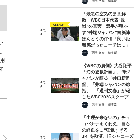
「週刊文春」編集部
「最悪の空気のまま解
散」WBC日本代表“敗
SCOOP!
戦”の真実 選手が明か
5位
す“井端ジャパン”首脳陣
5
ほんとうの評価「良い距
か
離感だったコーチは…」
し
「週刊文春」編集部
多用
《WBCの裏側》大谷翔平
需
「幻の登板計画」、侍ジ
。
ャパンが語る「井口新監
6位
督」「井端ジャパンの総
6
括」…「週刊文春」が報
じたWBC2026スクープ
「週刊文春」編集部
「生理が来ないの」チョ
コバナナをくわえ、自ら
の経血を…“狂気すぎる
JK”を熱演、旧ジャニーズ
7位