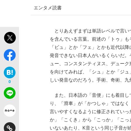
エンタメ
読書
とりあえずまずは単語レベルで言い
を含んでいる言葉。前述の「トゥ」も
「ビュ」とか「フェ」とかも近代以降
「敗因分析は一切聞かれなかった」侍ジャパン選
キングの誕生を、目撃せよ。
発音できない日本人がいるくらいだ。
ュー、コンスタンティヌス、デューク
を向けてみれば、「シュ」とか「ジュ
しい発音なのだろう。手術、奇術、九
0
また、日本語の「音便」にも着目し
the Style
り、「滑車」が「かつしゃ」ではなく
言いやすくなるように修正されていっ
か」「こくき」から「こっか」「こっ
「目標達成できなかったからと言って…」サッ
いないあたり、K音という同じ子音が