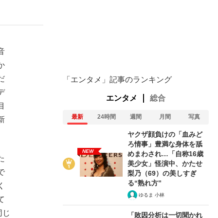
ない資産運用のすべて
音
か
だ
「エンタメ」記事のランキング
が悲しい」『北の国から』倉本聰氏（91...
デ
エンタメ
総合
目
最新
24時間
週間
月間
写真
新
ヤクザ顔負けの「血みど
ろ情事」豊満な身体を舐
NEW
めまわされ…「自称16歳
た
美少女」怪演中、かたせ
で
梨乃（69）の美しすぎ
る“熟れ方”
く
ゆるま 小林
て
同じ
「敗因分析は一切聞かれ