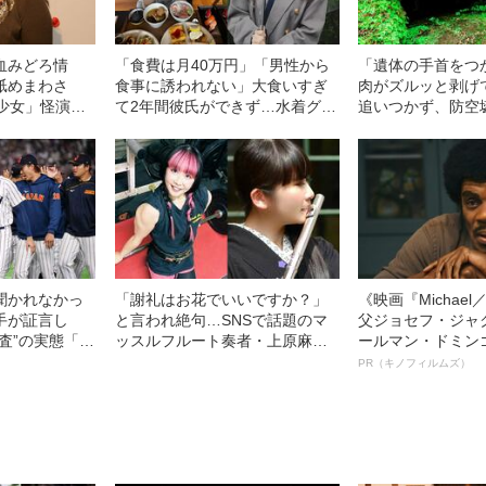
血みどろ情
「食費は月40万円」「男性から
「遺体の手首をつ
舐めまわさ
食事に誘われない」大食いすぎ
肉がズルッと剥げ
少女」怪演
て2年間彼氏ができず…水着グラ
追いつかず、防空
69）の美しす
ビアも話題の“可愛すぎる”大食い
を“集団土葬”…こ
女子（24）が語る、驚愕の食生
た少年兵が明かし
活
任務”とは
聞かれなかっ
「謝礼はお花でいいですか？」
《映画『Michae
手が証言し
と言われ絶句…SNSで話題のマ
父ジョセフ・ジャ
調査”の実態「選
ッスルフルート奏者・上原麻衣
ールマン・ドミン
要求は…」
が語る、プロでも「食べていけ
ルインタビュー“
PR（キノフィルムズ）
ない」音楽界のリアル
名優、複雑な父親
語る”《日本興収7