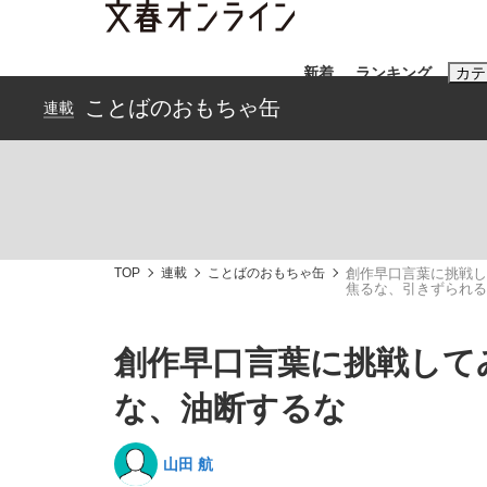
新着
ランキング
カテ
ことばのおもちゃ缶
連載
スクープ
ニュー
おすすめのキ
#藤田晋
#三
TOP
連載
ことばのおもちゃ缶
創作早口言葉に挑戦し
焦るな、引きずられる
#玉木雄一郎
創作早口言葉に挑戦して
な、油断するな
「90%は失敗する。でも…」本田圭佑が初め
終戦から81年
山田 航