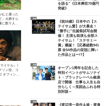
を語る”《日本興収70億円
突破》
かむと腐った
て」火葬すら
PR
《祝59歳》日本中の【ス
壕に数十人
テイサム愛】が大暴走！
の世の地獄を見
“勝手に”生誕祭試写会開
た“過酷すぎる
催！ 主演も助演も全部ス
テイサム！「ステサミー
賞」爆誕！【応募総数941
票 全54作品の栄冠に輝い
た作品とはー!?】
l／マイケル』》
PR
オープン1周年を記念した
クソン役、コ
特別イベントがサムソナイ
ゴ オフィシャ
ト・ブラックレーベル銀座
観客を魅了した
店で開催 仕事も人生も自
像への想いを
分らしく～笑顔あふれる特
0億円突破》
別対談～
PR
《渡辺淳一原作＆娘・渡邉