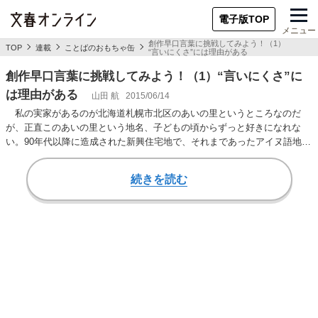
電子版TOP
メニュー
創作早口言葉に挑戦してみよう！（1）
TOP
連載
ことばのおもちゃ缶
“言いにくさ”には理由がある
創作早口言葉に挑戦してみよう！（1）“言いにくさ”に
は理由がある
山田 航
2015/06/14
私の実家があるのが北海道札幌市北区のあいの里というところなのだ
が、正直このあいの里という地名、子どもの頃からずっと好きになれな
い。90年代以降に造成された新興住宅地で、それまであったアイヌ語地名
を消し去ってこんなニ…
続きを読む