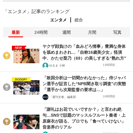
「エンタメ」記事のランキング
エンタメ
総合
最新
24時間
週間
月間
写真
ヤクザ顔負けの「血みどろ情事」豊満な身体
NEW
を舐めまわされ…「自称16歳美少女」怪演
中、かたせ梨乃（69）の美しすぎる“熟れ方”
13時間前
ゆるま 小林
「敗因分析は一切聞かれなかった」侍ジャパ
SCOOP!
ン選手が証言した“NPB聞き取り調査”の実態
「選手から次期監督の要求は…」
16時間前
「週刊文春」編集部
「謝礼はお花でいいですか？」と言われ絶
句…SNSで話題のマッスルフルート奏者・上
原麻衣が語る、プロでも「食べていけない」
音楽界のリアル