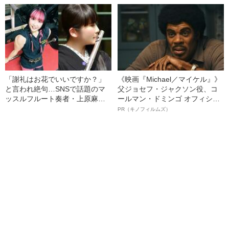
た少年兵が明かした“過酷すぎる
任務”とは
「謝礼はお花でいいですか？」
《映画『Michael／マイケル』》
と言われ絶句…SNSで話題のマ
父ジョセフ・ジャクソン役、コ
ッスルフルート奏者・上原麻衣
ールマン・ドミンゴ オフィシャ
が語る、プロでも「食べていけ
ルインタビュー“観客を魅了した
PR（キノフィルムズ）
ない」音楽界のリアル
名優、複雑な父親像への想いを
語る”《日本興収70億円突破》