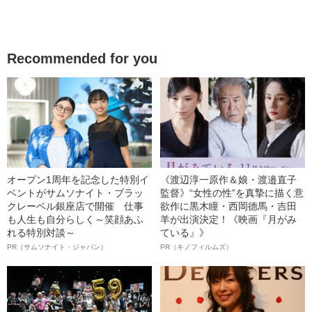
Recommended for you
オープン1周年を記念した特別イ
《渡辺淳一原作＆娘・渡邉直子
ベントがサムソナイト・ブラッ
監督》“女性の性”を真摯に描く意
クレーベル銀座店で開催 仕事
欲作に黒木瞳・西岡德馬・吉田
も人生も自分らしく～笑顔あふ
羊が出演決定！《映画『月がみ
れる特別対談～
ている』》
PR（サムソナイト・ジャパン）
PR（キノフィルムズ）