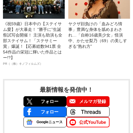
《祝59歳》日本中の【ステイサ
ヤクザ顔負けの「血みどろ情
ム愛】が大暴走！ “勝手に”生誕
事」豊満な身体を舐めまわさ
祭試写会開催！ 主演も助演も全
れ…「自称16歳美少女」怪演
部ステイサム！「ステサミー
中、かたせ梨乃（69）の美しす
賞」爆誕！【応募総数941票 全
ぎる“熟れ方”
54作品の栄冠に輝いた作品とは
ー!?】
PR（（株）キノフィルムズ）
最新情報を発信中！
フォロー
メルマガ登録
フォロー
公式YouTube
Googleニュース