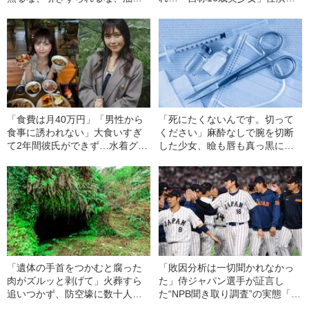
するな
中、かたせ梨乃（69）の美しす
ぎる“熟れ方”
「食費は月40万円」「男性から
「死にたくないんです。切って
食事に誘われない」大食いすぎ
ください」麻酔なしで腕を切断
て2年間彼氏ができず…水着グラ
した少女、瞼も唇も真っ黒に腫
ビアも話題の“可愛すぎる”大食い
れあがり「この仇、討って下さ
女子（24）が語る、驚愕の食生
い」と息絶えた少年…原爆投下
活
直後に“広島の離島で起きていた
知られざる被害の実情
「遺体の手首をつかむと腐った
「敗因分析は一切聞かれなかっ
肉がズルッと剥げて」火葬すら
た」侍ジャパン選手が証言し
追いつかず、防空壕に数十人
た“NPB聞き取り調査”の実態「選
を“集団土葬”…この世の地獄を見
手から次期監督の要求は…」