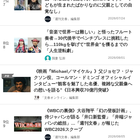
7位
7
どもが生まれたばかりなのに父親としての自
覚なし」
2026/07/24
「週刊文春」編集部
「音楽で世界一は難しい」と悟ったフルート
奏者→30代後半でベンチプレスに挑戦した
8位
ら…110kgを挙げて“世界金”を獲るまでの
8
「人生逆転劇」
2026/08/01
我妻 弘崇
《映画『Michael／マイケル』》父ジョセフ・ジャ
PR
クソン役、コールマン・ドミンゴ オフィシャルイ
ンタビュー“観客を魅了した名優、複雑な父親像へ
の想いを語る”《日本興収70億円突破》
「文春オンライン」編集部
《WBCの裏側》大谷翔平「幻の登板計画」、
侍ジャパンが語る「井口新監督」「井端ジャ
9位
パンの総括」…「週刊文春」が報じた
9
WBC2026スクープ
2026/08/05
「週刊文春」編集部