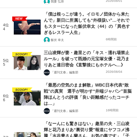
2026/08/01
我妻 弘崇
「僕は根っこが違う。イロモノ団体から来た
NEW
んで」新日に所属しても“外様扱い”…それで
4位
もスターになった飯伏幸太（44）の「異色す
4
ぎるレスラー人生」
6時間前
飯伏 幸太
三山凌輝が妻・趣里との「キス・濡れ場禁止
SCOOP!
ルール」を破って既婚の元宝塚女優・花乃ま
5位
5
りあと連日密会《直撃後にもホテルへ…》
2026/08/04
「週刊文春」編集部
「最悪の空気のまま解散」WBC日本代表“敗
SCOOP!
戦”の真実 選手が明かす“井端ジャパン”首脳
6位
陣ほんとうの評価「良い距離感だったコーチ
6
は…」
16時間前
「週刊文春」編集部
「なーんにも驚きはない」趣里の夫・三山凌
輝と花乃まりあ“裏切り愛”報道にヤフコメ沸
騰「水谷豊さん蘭さん、お気の毒です」「子