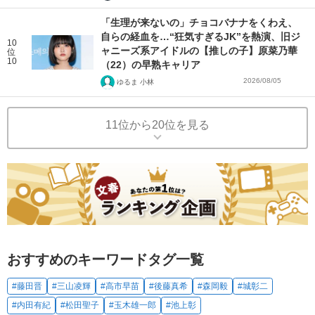
「生理が来ないの」チョコバナナをくわえ、
自らの経血を…“狂気すぎるJK”を熱演、旧ジ
10
ャニーズ系アイドルの【推しの子】原菜乃華
位
10
（22）の早熟キャリア
2026/08/05
ゆるま 小林
11位から20位を見る
おすすめのキーワードタグ一覧
#藤田晋
#三山凌輝
#高市早苗
#後藤真希
#森岡毅
#城彰二
#内田有紀
#松田聖子
#玉木雄一郎
#池上彰