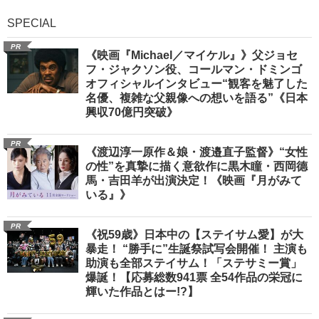
SPECIAL
PR
《映画『Michael／マイケル』》父ジョセ
フ・ジャクソン役、コールマン・ドミンゴ
オフィシャルインタビュー“観客を魅了した
名優、複雑な父親像への想いを語る”《日本
興収70億円突破》
PR
《渡辺淳一原作＆娘・渡邉直子監督》“女性
の性”を真摯に描く意欲作に黒木瞳・西岡德
馬・吉田羊が出演決定！《映画『月がみて
いる』》
PR
《祝59歳》日本中の【ステイサム愛】が大
暴走！ “勝手に”生誕祭試写会開催！ 主演も
助演も全部ステイサム！「ステサミー賞」
爆誕！【応募総数941票 全54作品の栄冠に
輝いた作品とはー!?】