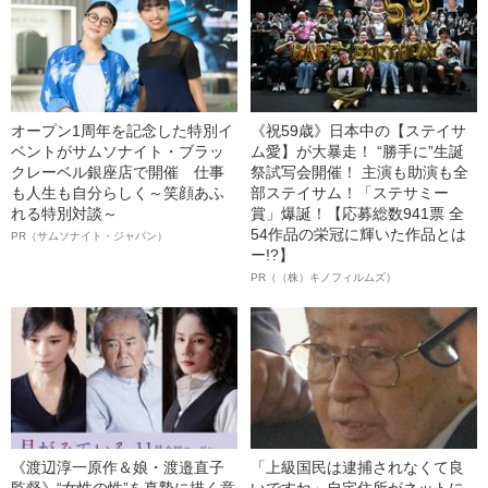
オープン1周年を記念した特別イ
《祝59歳》日本中の【ステイサ
ベントがサムソナイト・ブラッ
ム愛】が大暴走！ “勝手に”生誕
クレーベル銀座店で開催 仕事
祭試写会開催！ 主演も助演も全
も人生も自分らしく～笑顔あふ
部ステイサム！「ステサミー
れる特別対談～
賞」爆誕！【応募総数941票 全
54作品の栄冠に輝いた作品とは
PR（サムソナイト・ジャパン）
ー!?】
PR（（株）キノフィルムズ）
《渡辺淳一原作＆娘・渡邉直子
「上級国民は逮捕されなくて良
監督》“女性の性”を真摯に描く意
いですね」自宅住所がネットに