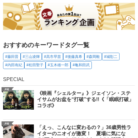
おすすめのキーワードタグ一覧
#藤田晋
#三山凌輝
#高市早苗
#後藤真希
#森岡毅
#城彰二
#内田有紀
#松田聖子
#玉木雄一郎
#亀和田武
SPECIAL
PR
《映画『シェルター』》ジェイソン・ステ
イサムがお盆を“打破”する!!《「眠眠打破」
コラボ》
PR
「えっ、こんなに変わるの？」36歳男性ラ
イターのニオイが激変！ 夏場に気にな