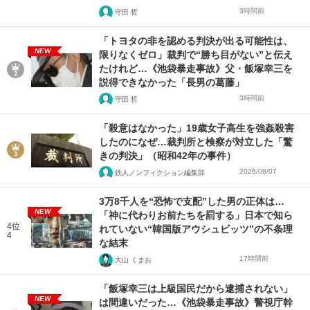
3時間前
守田 哲
「トヨタの非を認める判決が出る可能性は、
NEW
限りなくゼロ」裁判で“勝ち目がない”と伝え
たけれど…《池袋暴走事故》父・飯塚幸三を
説得できなかった「長男の葛藤」
3時間前
守田 哲
「殺意はなかった」19歳女子高生を強姦殺害
したのになぜ…裁判所と検察が対立した「驚
きの判決」（昭和42年の事件）
2026/08/07
鉄人ノンフィクション編集部
3万8千人を“恐怖で支配”した男の正体は…
NEW
「神に代わりお前たちを罰する」日本で知ら
4位
れていない“韓国版アウシュビッツ”の不条理
4
な結末
17時間前
大山 くまお
「飯塚幸三は上級国民だから逮捕されない」
NEW
は間違いだった…《池袋暴走事故》警視庁幹