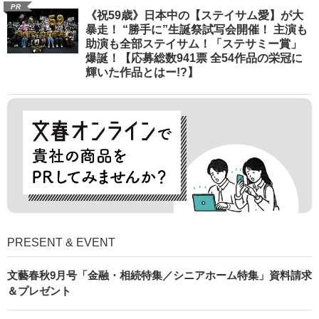
PR
《祝59歳》日本中の【ステイサム愛】が大
暴走！ “勝手に”生誕祭試写会開催！ 主演も
助演も全部ステイサム！「ステサミー賞」
爆誕！【応募総数941票 全54作品の栄冠に
輝いた作品とはー!?】
PRESENT & EVENT
文藝春秋9月号「金融・相続特集／シニアホーム特集」資料請求
＆プレゼント