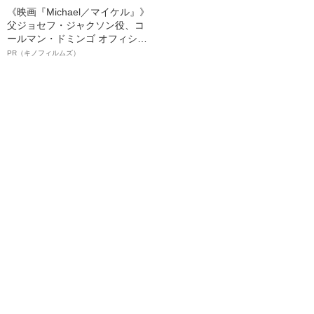
《映画『Michael／マイケル』》
父ジョセフ・ジャクソン役、コ
ールマン・ドミンゴ オフィシャ
ルインタビュー“観客を魅了した
PR（キノフィルムズ）
名優、複雑な父親像への想いを
語る”《日本興収70億円突破》