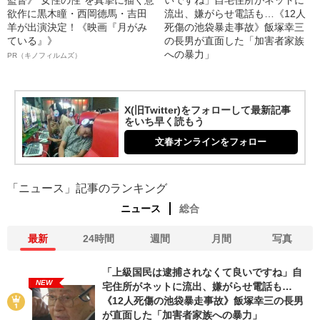
欲作に黒木瞳・西岡德馬・吉田
流出、嫌がらせ電話も…《12人
羊が出演決定！《映画『月がみ
死傷の池袋暴走事故》飯塚幸三
ている』》
の長男が直面した「加害者家族
への暴力」
PR（キノフィルムズ）
X(旧Twitter)をフォローして最新記事
をいち早く読もう
文春オンラインをフォロー
「ニュース」記事のランキング
ニュース
総合
最新
24時間
週間
月間
写真
「上級国民は逮捕されなくて良いですね」自
NEW
宅住所がネットに流出、嫌がらせ電話も…
《12人死傷の池袋暴走事故》飯塚幸三の長男
が直面した「加害者家族への暴力」