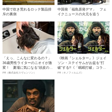
中国で吹き荒れるロッテ製品排
中国発「福島原発デマ」 フェ
斥の裏側
イクニュースの火元を追う
「えっ、こんなに変わるの？」
《映画『シェルター』》ジェイ
36歳男性ライターのニオイが激
ソン・ステイサムがお盆を“打
変！ 夏場に気になる“頭皮のニ
破”する!!《「眠眠打破」コラ
オイ”や“ベタつき”を解消す
ボ》
PR（株式会社スヴェンソン）
PR（キノフィルムズ）
る、“ウィッグのスペシャリス
ト”が生み出した徹底ケアとは