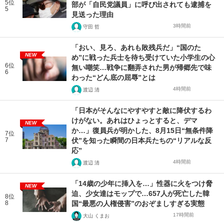
5位
部が「自民党議員」に呼び出されても逮捕を
5
見送った理由
3時間前
守田 哲
「おい、見ろ、あれも敗残兵だ」“国のた
NEW
め”に戦った兵士を待ち受けていた小学生の心
6位
無い嘲笑…戦争に翻弄された男が帰郷先で味
6
わった“どん底の屈辱”とは
4時間前
渡辺 清
「日本がそんなにやすやすと敵に降伏するわ
けがない。あれはひょっとすると、デマ
NEW
か…」復員兵が明かした、8月15日“無条件降
7位
7
伏”を知った瞬間の日本兵たちの“リアルな反
応”
4時間前
渡辺 清
「14歳の少年に挿入を…」性器に火をつけ脅
NEW
迫、少女達はモップで…657人が死亡した韓
8位
8
国“最悪の人権侵害”のおぞましすぎる実態
17時間前
大山 くまお