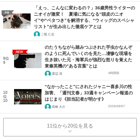
「えっ、こんなに変わるの？」36歳男性ライターの
PR
ニオイが激変！ 夏場に気になる“頭皮のニオ
イ”や“ベタつき”を解消する、“ウィッグのスペシャ
リスト”が生み出した徹底ケアとは
二瓶 仁志
のたうちながら踏みつぶされた芋虫かなんぞ
NEW
のように死んでいくのを見た…凄惨な現場を
9位
生き抜いた元・海軍兵が強烈な怒りを覚えた
9
東條英機の“ある言葉”とは
4時間前
渡辺 清
“なかったこと”にされたジャニー喜多川の性
10
加害、「週刊文春」33週キャンペーン報道の
位
はじまり《担当記者が明かす》
10
2026/08/07
髙橋 大介
11位から20位を見る