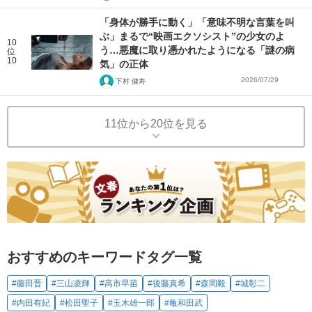
「身体が勝手に動く」「意味不明な言葉を叫
ぶ」まるで“映画エクソシスト”の少女のよ
10
う…悪魔に取り憑かれたようになる「謎の病
位
10
気」の正体
2026/07/29
下村 健寿
11位から20位を見る
おすすめのキーワードタグ一覧
#藤田晋
#三山凌輝
#高市早苗
#後藤真希
#森岡毅
#城彰二
#内田有紀
#松田聖子
#玉木雄一郎
#亀和田武