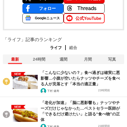
フォロー
公式YouTube
Googleニュース
「ライフ」記事のランキング
ライフ
総合
最新
24時間
週間
月間
写真
「こんなに少ないの？」食べ過ぎは確実に悪
NEW
影響…小腹が空いたらナッツやチーズを食べ
る人が見落とす「本当の適正量」
23時間前
下村 健寿
「老化が加速」「脳に悪影響も」ナッツやチ
NEW
ーズだけじゃなかった…ベストセラー医師が
「できるだけ避けたい」と語る“食べ物”の正
体
23時間前
下村 健寿