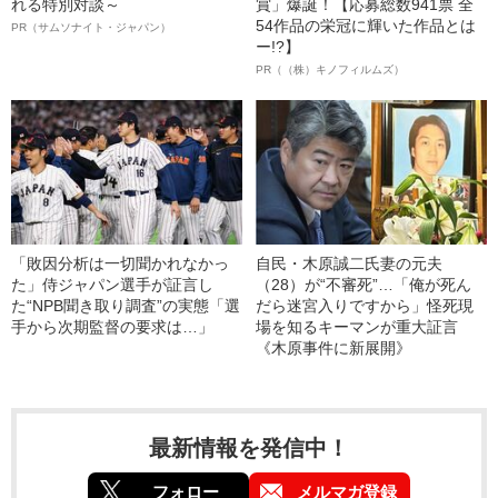
れる特別対談～
賞」爆誕！【応募総数941票 全
54作品の栄冠に輝いた作品とは
PR（サムソナイト・ジャパン）
ー!?】
PR（（株）キノフィルムズ）
「敗因分析は一切聞かれなかっ
自民・木原誠二氏妻の元夫
た」侍ジャパン選手が証言し
（28）が“不審死”…「俺が死ん
た“NPB聞き取り調査”の実態「選
だら迷宮入りですから」怪死現
手から次期監督の要求は…」
場を知るキーマンが重大証言
《木原事件に新展開》
最新情報を発信中！
フォロー
メルマガ登録