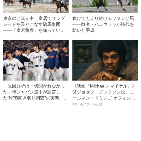
東京のど真ん中 皇居でサラブ
負けても走り続けるファンと馬
レッドを乗りこなす騎馬集団
――敗者・ハルウララが時代を
――「皇宮警察」を知っていま
紡いだ平成
すか？
「敗因分析は一切聞かれなかっ
《映画『Michael／マイケル』》
た」侍ジャパン選手が証言し
父ジョセフ・ジャクソン役、コ
た“NPB聞き取り調査”の実態「選
ールマン・ドミンゴ オフィシャ
手から次期監督の要求は…」
ルインタビュー“観客を魅了した
PR（キノフィルムズ）
名優、複雑な父親像への想いを
語る”《日本興収70億円突破》