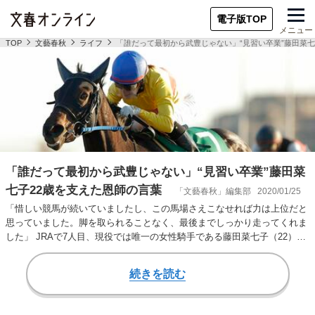
電子版TOP
メニュー
TOP
文藝春秋
ライフ
「誰だって最初から武豊じゃない」“見習い卒業”藤田菜七
「誰だって最初から武豊じゃない」“見習い卒業”藤田菜
七子22歳を支えた恩師の言葉
「文藝春秋」編集部
2020/01/25
「惜しい競馬が続いていましたし、この馬場さえこなせれば力は上位だと
思っていました。脚を取られることなく、最後までしっかり走ってくれま
した」 JRAで7人目、現役では唯一の女性騎手である藤田菜七子（22）が
1月19日の…
続きを読む