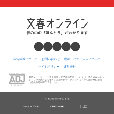
広告掲載について
お問い合わせ
動画・バナー広告について
サイトポリシー
運営会社
ABJマークは、この電子書店・電子書籍配信サービスが、著作権者からコ
ンテンツ使用許諾を得た正規版配信サービスであることを示す登録商標
（登録番号6091713号）です。
(c) Bungeishunju Ltd.
Number Web
CREA WEB
本の話