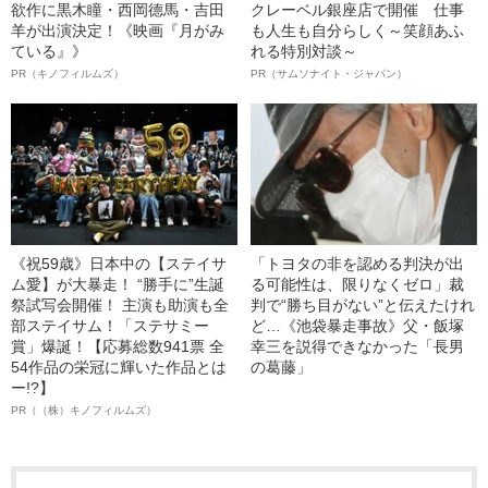
欲作に黒木瞳・西岡德馬・吉田
クレーベル銀座店で開催 仕事
羊が出演決定！《映画『月がみ
も人生も自分らしく～笑顔あふ
ている』》
れる特別対談～
PR（キノフィルムズ）
PR（サムソナイト・ジャパン）
《祝59歳》日本中の【ステイサ
「トヨタの非を認める判決が出
ム愛】が大暴走！ “勝手に”生誕
る可能性は、限りなくゼロ」裁
祭試写会開催！ 主演も助演も全
判で“勝ち目がない”と伝えたけれ
部ステイサム！「ステサミー
ど…《池袋暴走事故》父・飯塚
賞」爆誕！【応募総数941票 全
幸三を説得できなかった「長男
54作品の栄冠に輝いた作品とは
の葛藤」
ー!?】
PR（（株）キノフィルムズ）