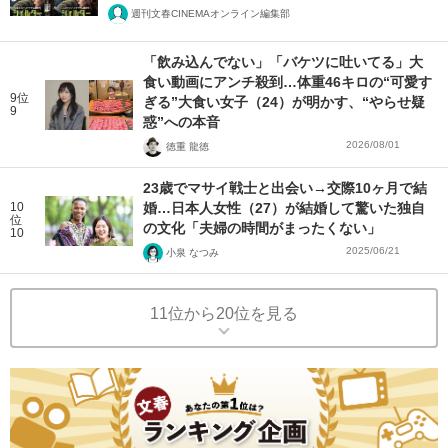
週刊文春CINEMAオンライン編集部
「飲み込んでない」「バケツに吐いてる」大
食い動画にアンチ殺到…体重46キロの“可愛す
9位
ぎる”大食い女子（24）が明かす、“やらせ疑
9
惑”への本音
2026/08/01
徳重 龍徳
23歳でマサイ戦士と出会い→交際10ヶ月で結
10
婚…日本人女性（27）が結婚して驚いた独自
位
の文化「夫婦の時間がまったくない」
10
2025/06/21
小泉 なつみ
11位から20位を見る