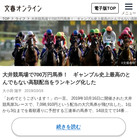
電子版TOP
メニュー
TOP
ライフ
大井競馬場で700万円馬券！ ギャンブル史上最高のとんでもない高
大井競馬場で700万円馬券！ ギャンブル史上最高のと
んでもない高額配当をランキング化した
大小田 陽平
2019/10/16
「おめでとうございます！」の一言。 2019年10月16日に開催された大井
競馬第3レースで、7,098,910円という配当の大穴馬券が飛び出した。1位
から3位までを着順通りに予想する三連単の馬券で、14頭立てで14番…
続きを読む