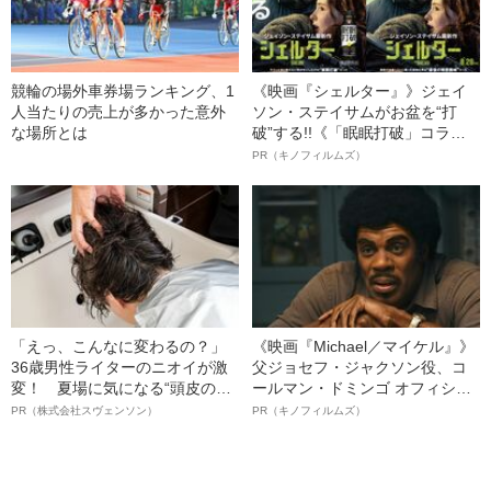
競輪の場外車券場ランキング、1
《映画『シェルター』》ジェイ
人当たりの売上が多かった意外
ソン・ステイサムがお盆を“打
な場所とは
破”する!!《「眠眠打破」コラ
ボ》
PR（キノフィルムズ）
「えっ、こんなに変わるの？」
《映画『Michael／マイケル』》
36歳男性ライターのニオイが激
父ジョセフ・ジャクソン役、コ
変！ 夏場に気になる“頭皮のニ
ールマン・ドミンゴ オフィシャ
オイ”や“ベタつき”を解消す
ルインタビュー“観客を魅了した
PR（株式会社スヴェンソン）
PR（キノフィルムズ）
る、“ウィッグのスペシャリス
名優、複雑な父親像への想いを
ト”が生み出した徹底ケアとは
語る”《日本興収70億円突破》