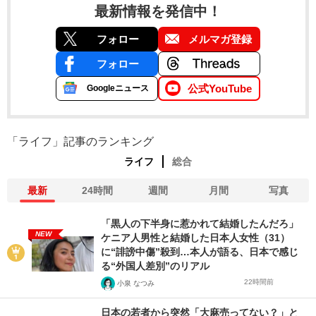
最新情報を発信中！
フォロー
メルマガ登録
フォロー
公式YouTube
Googleニュース
「ライフ」記事のランキング
ライフ
総合
最新
24時間
週間
月間
写真
「黒人の下半身に惹かれて結婚したんだろ」
NEW
ケニア人男性と結婚した日本人女性（31）
に“誹謗中傷”殺到…本人が語る、日本で感じ
る“外国人差別”のリアル
22時間前
小泉 なつみ
日本の若者から突然「大麻売ってない？」と