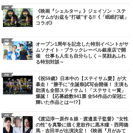
PR
《映画『シェルター』》ジェイソン・ステ
イサムがお盆を“打破”する!!《「眠眠打破」
コラボ》
PR
オープン1周年を記念した特別イベントがサ
ムソナイト・ブラックレーベル銀座店で開
催 仕事も人生も自分らしく～笑顔あふれ
る特別対談～
PR
《祝59歳》日本中の【ステイサム愛】が大
暴走！ “勝手に”生誕祭試写会開催！ 主演も
助演も全部ステイサム！「ステサミー賞」
爆誕！【応募総数941票 全54作品の栄冠に
輝いた作品とはー!?】
PR
《渡辺淳一原作＆娘・渡邉直子監督》“女性
の性”を真摯に描く意欲作に黒木瞳・西岡德
馬・吉田羊が出演決定！《映画『月がみて