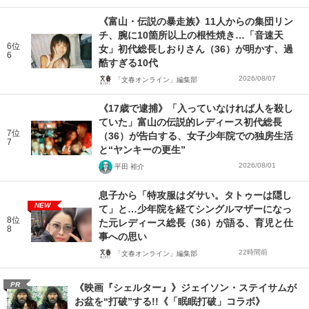
《富山・伝説の暴走族》11人からの集団リン
チ、腕に10箇所以上の根性焼き…「音速天
6位
女」初代総長しおりさん（36）が明かす、過
6
酷すぎる10代
2026/08/07
「文春オンライン」編集部
《17歳で逮捕》「入っていなければ人を殺し
ていた」富山の伝説的レディース初代総長
7位
（36）が告白する、女子少年院での独房生活
7
と“ヤンキーの更生”
2026/08/01
平田 裕介
息子から「特攻服はダサい。タトゥーは隠し
NEW
て」と…少年院を経てシングルマザーになっ
8位
た元レディース総長（36）が語る、育児と仕
8
事への思い
22時間前
「文春オンライン」編集部
PR
《映画『シェルター』》ジェイソン・ステイサムが
お盆を“打破”する!!《「眠眠打破」コラボ》