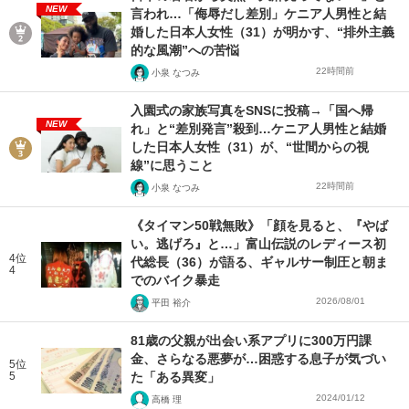
NEW
言われ…「侮辱だし差別」ケニア人男性と結
婚した日本人女性（31）が明かす、“排外主義
的な風潮”への苦悩
22時間前
小泉 なつみ
入園式の家族写真をSNSに投稿→「国へ帰
NEW
れ」と“差別発言”殺到…ケニア人男性と結婚
した日本人女性（31）が、“世間からの視
線”に思うこと
22時間前
小泉 なつみ
《タイマン50戦無敗》「顔を見ると、『やば
い。逃げろ』と…」富山伝説のレディース初
4位
代総長（36）が語る、ギャルサー制圧と朝ま
4
でのバイク暴走
2026/08/01
平田 裕介
81歳の父親が出会い系アプリに300万円課
金、さらなる悪夢が…困惑する息子が気づい
5位
5
た「ある異変」
2024/01/12
高橋 理