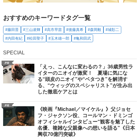
おすすめのキーワードタグ一覧
#藤田晋
#三山凌輝
#高市早苗
#後藤真希
#森岡毅
#城彰二
#内田有紀
#松田聖子
#玉木雄一郎
#亀和田武
SPECIAL
PR
「えっ、こんなに変わるの？」36歳男性ラ
イターのニオイが激変！ 夏場に気にな
る“頭皮のニオイ”や“ベタつき”を解消す
る、“ウィッグのスペシャリスト”が生み出
した徹底ケアとは
PR
《映画『Michael／マイケル』》父ジョセ
フ・ジャクソン役、コールマン・ドミンゴ
オフィシャルインタビュー“観客を魅了した
名優、複雑な父親像への想いを語る”《日本
興収70億円突破》