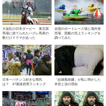
大波乱の日本ダービー 東京競
全国のボートレース場と場外発
馬場に捨てられたハズレ馬券の
売場、競艇の売上ランキングを
数だけドラマがあった
調べてみた
日本一パチンコ好きな県民
「妊婦風俗嬢」が私に明かした
は？ 47都道府県ランキング
本音と涙の理由